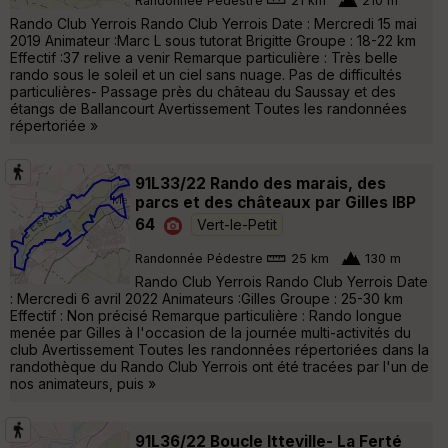
Randonnée Pédestre
21 km
210 m
Rando Club Yerrois Rando Club Yerrois Date : Mercredi 15 mai
2019 Animateur :Marc L sous tutorat Brigitte Groupe : 18-22 km
Effectif :37 relive a venir Remarque particulière : Très belle
rando sous le soleil et un ciel sans nuage. Pas de difficultés
particulières- Passage près du château du Saussay et des
étangs de Ballancourt Avertissement Toutes les randonnées
répertoriée »
91L33/22 Rando des marais, des
parcs et des châteaux par Gilles IBP
64
Vert-le-Petit
Randonnée Pédestre
25 km
130 m
Rando Club Yerrois Rando Club Yerrois Date
: Mercredi 6 avril 2022 Animateurs :Gilles Groupe : 25-30 km
Effectif : Non précisé Remarque particulière : Rando longue
menée par Gilles à l'occasion de la journée multi-activités du
club Avertissement Toutes les randonnées répertoriées dans la
randothèque du Rando Club Yerrois ont été tracées par l'un de
nos animateurs, puis »
91L36/22 Boucle Itteville- La Ferté