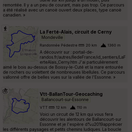
remontée. Il y a un peu de courant, mais pas trop. Ce parcours
a été réalisé avec un canoë ouvert deux places, type canoë
canadien. »
La Ferté-Alais, circuit de Cerny
Mondeville
Randonnée Pédestre
20 km
1360 m
A découvrir sur : portail-de-
randos.fr/autres/IledeFrance/id_sentiers/LaF
erteAlais_Cerny.htm J'ai particulièrement
aimé le bois au-dessus de Boissy-le-Cuté et la mare entourée
de rochers ou volettent de nombreuses libellules. Ce parcours
vallonné offre de belles vues sur la vallée de l'Essonne. »
Vtt-BallanTour-Geocaching
Ballancourt-sur-Essonne
VTT
12 km
110 m
Voici un circuit de 12 km qui vous fera
découvrir les alentours de Ballancourt-sur
Essonne et je l'espère d%u2019apprécier
les différents paysages et petits chemins ludiques. La boucle