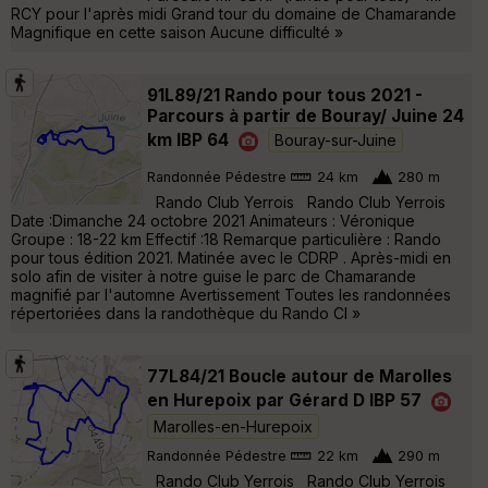
RCY pour l'après midi Grand tour du domaine de Chamarande
Magnifique en cette saison Aucune difficulté »
91L89/21 Rando pour tous 2021 -
Parcours à partir de Bouray/ Juine 24
km IBP 64
Bouray-sur-Juine
Randonnée Pédestre
24 km
280 m
Rando Club Yerrois Rando Club Yerrois
Date :Dimanche 24 octobre 2021 Animateurs : Véronique
Groupe : 18-22 km Effectif :18 Remarque particulière : Rando
pour tous édition 2021. Matinée avec le CDRP . Après-midi en
solo afin de visiter à notre guise le parc de Chamarande
magnifié par l'automne Avertissement Toutes les randonnées
répertoriées dans la randothèque du Rando Cl »
77L84/21 Boucle autour de Marolles
en Hurepoix par Gérard D IBP 57
Marolles-en-Hurepoix
Randonnée Pédestre
22 km
290 m
Rando Club Yerrois Rando Club Yerrois