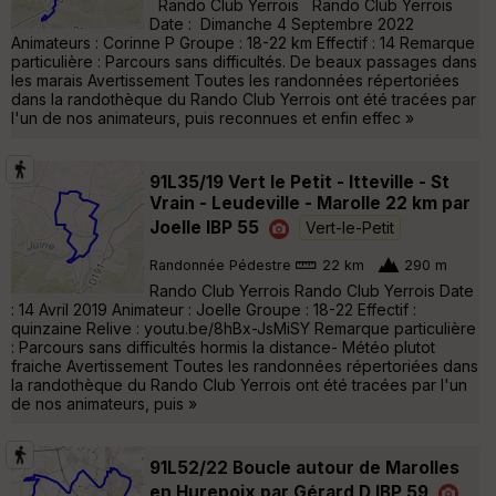
Rando Club Yerrois Rando Club Yerrois
Date : Dimanche 4 Septembre 2022
Animateurs : Corinne P Groupe : 18-22 km Effectif : 14 Remarque
particulière : Parcours sans difficultés. De beaux passages dans
les marais Avertissement Toutes les randonnées répertoriées
dans la randothèque du Rando Club Yerrois ont été tracées par
l'un de nos animateurs, puis reconnues et enfin effec »
91L35/19 Vert le Petit - Itteville - St
Vrain - Leudeville - Marolle 22 km par
Joelle IBP 55
Vert-le-Petit
Randonnée Pédestre
22 km
290 m
Rando Club Yerrois Rando Club Yerrois Date
: 14 Avril 2019 Animateur : Joelle Groupe : 18-22 Effectif :
quinzaine Relive : youtu.be/8hBx-JsMiSY Remarque particulière
: Parcours sans difficultés hormis la distance- Météo plutot
fraiche Avertissement Toutes les randonnées répertoriées dans
la randothèque du Rando Club Yerrois ont été tracées par l'un
de nos animateurs, puis »
91L52/22 Boucle autour de Marolles
en Hurepoix par Gérard D IBP 59