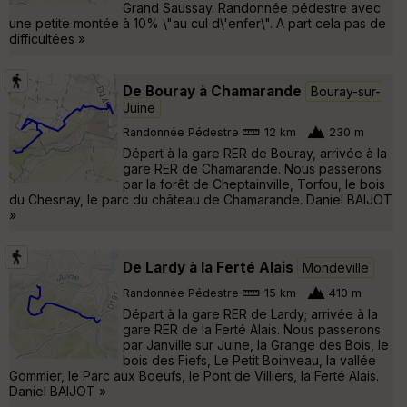
Grand Saussay. Randonnée pédestre avec
une petite montée à 10% \"au cul d\'enfer\". A part cela pas de
difficultées »
De Bouray à Chamarande
Bouray-sur-
Juine
Randonnée Pédestre
12 km
230 m
Départ à la gare RER de Bouray, arrivée à la
gare RER de Chamarande. Nous passerons
par la forêt de Cheptainville, Torfou, le bois
du Chesnay, le parc du château de Chamarande. Daniel BAIJOT
»
De Lardy à la Ferté Alais
Mondeville
Randonnée Pédestre
15 km
410 m
Départ à la gare RER de Lardy; arrivée à la
gare RER de la Ferté Alais. Nous passerons
par Janville sur Juine, la Grange des Bois, le
bois des Fiefs, Le Petit Boinveau, la vallée
Gommier, le Parc aux Boeufs, le Pont de Villiers, la Ferté Alais.
Daniel BAIJOT »