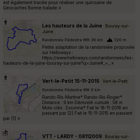
est également tracée pour réaliser une quinzaine de
Géocaches Bonne balade »
Les hauteurs de la Juine
Bouray-sur-
Juine
Randonnée Pédestre
36 km
320 m
Petite adaptation de la randonnée proposée
sur Helloways :
https://www.helloways.com/randonnees/les-
hauteurs-de-la-juine-bouray-sur-juine?q=Juine#_=_ »
Vert-le-Petit 15-11-2015
Vert-le-Petit
Randonnée Pédestre
9 km
Rando-Ris-Martine* Rando-Ris-Roger*
Distance : 9 km Dénivelé cumulé : 58 m
Mots-clés : Essonne* Fait le 18-11-2018 en
passant par [2] Fait le 15-11-2015 en passant
par [1] »
VTT - LARDY - 08112009
Bouray-sur-