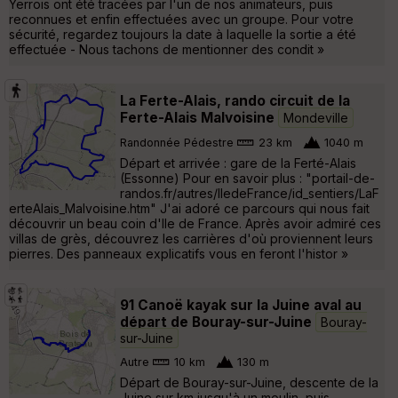
Yerrois ont été tracées par l'un de nos animateurs, puis
reconnues et enfin effectuées avec un groupe. Pour votre
sécurité, regardez toujours la date à laquelle la sortie a été
effectuée - Nous tachons de mentionner des condit »
La Ferte-Alais, rando circuit de la
Ferte-Alais Malvoisine
Mondeville
Randonnée Pédestre
23 km
1040 m
Départ et arrivée : gare de la Ferté-Alais
(Essonne) Pour en savoir plus : "portail-de-
randos.fr/autres/IledeFrance/id_sentiers/LaF
erteAlais_Malvoisine.htm" J'ai adoré ce parcours qui nous fait
découvrir un beau coin d'Ile de France. Après avoir admiré ces
villas de grès, découvrez les carrières d'où proviennent leurs
pierres. Des panneaux explicatifs vous en feront l'histor »
91 Canoë kayak sur la Juine aval au
départ de Bouray-sur-Juine
Bouray-
sur-Juine
Autre
10 km
130 m
Départ de Bouray-sur-Juine, descente de la
Juine sur km jusqu'à un moulin, puis