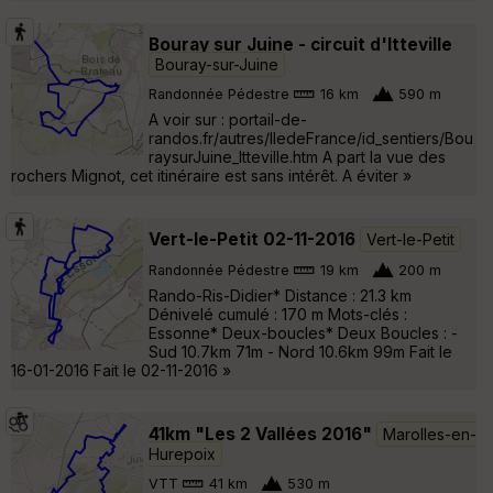
Bouray sur Juine - circuit d'Itteville
Bouray-sur-Juine
Randonnée Pédestre
16 km
590 m
A voir sur : portail-de-
randos.fr/autres/IledeFrance/id_sentiers/Bou
raysurJuine_Itteville.htm A part la vue des
rochers Mignot, cet itinéraire est sans intérêt. A éviter »
Vert-le-Petit 02-11-2016
Vert-le-Petit
Randonnée Pédestre
19 km
200 m
Rando-Ris-Didier* Distance : 21.3 km
Dénivelé cumulé : 170 m Mots-clés :
Essonne* Deux-boucles* Deux Boucles : -
Sud 10.7km 71m - Nord 10.6km 99m Fait le
16-01-2016 Fait le 02-11-2016 »
41km "Les 2 Vallées 2016"
Marolles-en-
Hurepoix
VTT
41 km
530 m