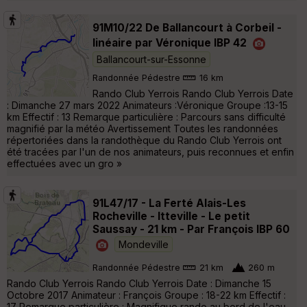
91M10/22 De Ballancourt à Corbeil -
linéaire par Véronique IBP 42
Ballancourt-sur-Essonne
Randonnée Pédestre
16 km
Rando Club Yerrois Rando Club Yerrois Date
: Dimanche 27 mars 2022 Animateurs :Véronique Groupe :13-15
km Effectif : 13 Remarque particulière : Parcours sans difficulté
magnifié par la météo Avertissement Toutes les randonnées
répertoriées dans la randothèque du Rando Club Yerrois ont
été tracées par l'un de nos animateurs, puis reconnues et enfin
effectuées avec un gro »
91L47/17 - La Ferté Alais-Les
Rocheville - Itteville - Le petit
Saussay - 21 km - Par François IBP 60
Mondeville
Randonnée Pédestre
21 km
260 m
Rando Club Yerrois Rando Club Yerrois Date : Dimanche 15
Octobre 2017 Animateur : François Groupe : 18-22 km Effectif :
17 Remarque particulière : Magnifique rando au bord de l'eau