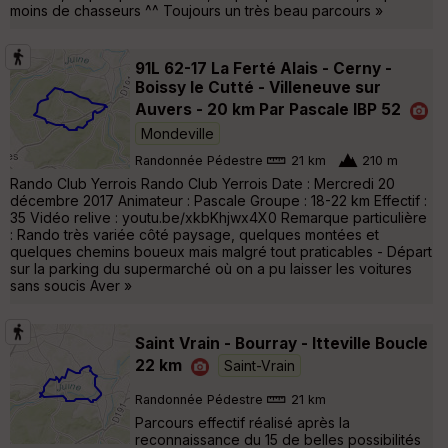
moins de chasseurs ^^ Toujours un très beau parcours »
91L 62-17 La Ferté Alais - Cerny -
Boissy le Cutté - Villeneuve sur
Auvers - 20 km Par Pascale IBP 52
Mondeville
Randonnée Pédestre
21 km
210 m
Rando Club Yerrois Rando Club Yerrois Date : Mercredi 20
décembre 2017 Animateur : Pascale Groupe : 18-22 km Effectif :
35 Vidéo relive : youtu.be/xkbKhjwx4X0 Remarque particulière
: Rando très variée côté paysage, quelques montées et
quelques chemins boueux mais malgré tout praticables - Départ
sur la parking du supermarché où on a pu laisser les voitures
sans soucis Aver »
Saint Vrain - Bourray - Itteville Boucle
22 km
Saint-Vrain
Randonnée Pédestre
21 km
Parcours effectif réalisé après la
reconnaissance du 15 de belles possibilités