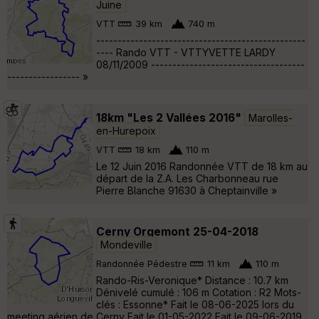
Juine
VTT
39 km
740 m
-------------------------------------------------
---- Rando VTT - VTTYVETTE LARDY
08/11/2009 ------------------------------------
----------------- »
18km "Les 2 Vallées 2016"
Marolles-
en-Hurepoix
VTT
18 km
110 m
Le 12 Juin 2016 Randonnée VTT de 18 km au
départ de la Z.A. Les Charbonneau rue
Pierre Blanche 91630 à Cheptainville »
Cerny Orgemont 25-04-2018
Mondeville
Randonnée Pédestre
11 km
110 m
Rando-Ris-Veronique* Distance : 10.7 km
Dénivelé cumulé : 106 m Cotation : R2 Mots-
clés : Essonne* Fait le 08-06-2025 lors du
meeting aérien de Cerny Fait le 01-05-2022 Fait le 09-06-2019