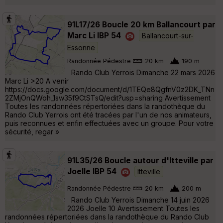
91L17/26 Boucle 20 km Ballancourt par
Marc Li IBP 54
Ballancourt-sur-
Essonne
Randonnée Pédestre
20 km
190 m
Rando Club Yerrois Dimanche 22 mars 2026
Marc Li >20 A venir
https://docs.google.com/document/d/1TEQe8QgfnV0z2DK_TNn
2ZMjOnQWoh_1sw35f9CtSTsQ/edit?usp=sharing Avertissement
Toutes les randonnées répertoriées dans la randothèque du
Rando Club Yerrois ont été tracées par l'un de nos animateurs,
puis reconnues et enfin effectuées avec un groupe. Pour votre
sécurité, regar »
91L35/26 Boucle autour d'Itteville par
Joelle IBP 54
Itteville
Randonnée Pédestre
20 km
200 m
Rando Club Yerrois Dimanche 14 juin 2026
2026 Joelle 10 Avertissement Toutes les
randonnées répertoriées dans la randothèque du Rando Club