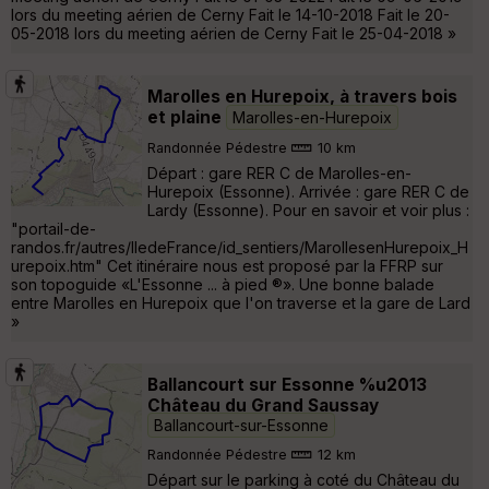
lors du meeting aérien de Cerny Fait le 14-10-2018 Fait le 20-
05-2018 lors du meeting aérien de Cerny Fait le 25-04-2018 »
Marolles en Hurepoix, à travers bois
et plaine
Marolles-en-Hurepoix
Randonnée Pédestre
10 km
Départ : gare RER C de Marolles-en-
Hurepoix (Essonne). Arrivée : gare RER C de
Lardy (Essonne). Pour en savoir et voir plus :
"portail-de-
randos.fr/autres/IledeFrance/id_sentiers/MarollesenHurepoix_H
urepoix.htm" Cet itinéraire nous est proposé par la FFRP sur
son topoguide «L'Essonne ... à pied ®». Une bonne balade
entre Marolles en Hurepoix que l'on traverse et la gare de Lard
»
Ballancourt sur Essonne %u2013
Château du Grand Saussay
Ballancourt-sur-Essonne
Randonnée Pédestre
12 km
Départ sur le parking à coté du Château du