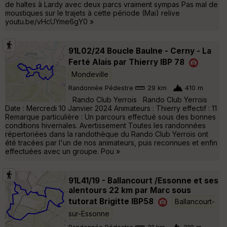
de haltes à Lardy avec deux parcs vraiment sympas Pas mal de
moustiques sur le trajets à cette période (Mai) relive
youtu.be/vHcUYme6gY0 »
91L02/24 Boucle Baulne - Cerny - La
Ferté Alais par Thierry IBP 78
Mondeville
Randonnée Pédestre
29 km
410 m
Rando Club Yerrois Rando Club Yerrois
Date : Mercredi 10 Janvier 2024 Animateurs : Thierry effectif : 11
Remarque particulière : Un parcours effectué sous des bonnes
conditions hivernales. Avertissement Toutes les randonnées
répertoriées dans la randothèque du Rando Club Yerrois ont
été tracées par l'un de nos animateurs, puis reconnues et enfin
effectuées avec un groupe. Pou »
91L41/19 - Ballancourt /Essonne et ses
alentours 22 km par Marc sous
tutorat Brigitte IBP58
Ballancourt-
sur-Essonne