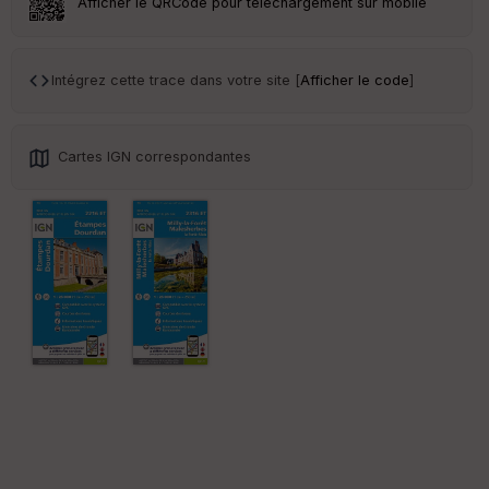
Afficher le QRCode pour téléchargement sur mobile
Tr
an
sp
Intégrez cette trace dans votre site [
Afficher le code
]
ar
en
ce
Cartes IGN correspondantes
Po
int
illé
s
S
e
n
s
St
re
et
Vi