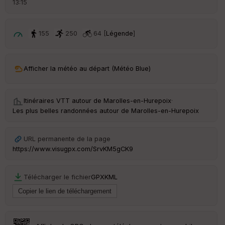
13:15
é
p
ar
t
155
250
64 [
Légende
]
ar
ri
v
Afficher la météo au départ (Météo Blue)
é
e
Itinéraires VTT autour de
Marolles-en-Hurepoix
·
C
Les plus belles randonnées autour de Marolles-en-Hurepoix
ou
le
ur
URL permanente de la page
https://www.visugpx.com/SrvKM5gCK9
Télécharger le fichier
GPX
KML
Ep
ai
ss
eu
r