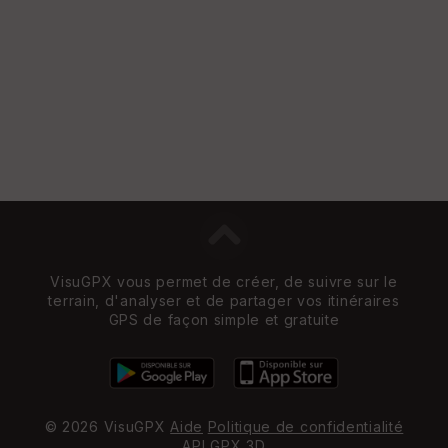
e
w
VisuGPX vous permet de créer, de suivre sur le
terrain, d'analyser et de partager vos itinéraires
GPS de façon simple et gratuite
© 2026 VisuGPX
Aide
Politique de confidentialité
API
GPX 3D