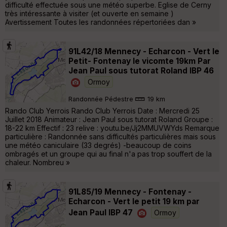
difficulté effectuée sous une météo superbe. Eglise de Cerny
très intéressante à visiter (et ouverte en semaine )
Avertissement Toutes les randonnées répertoriées dan »
91L42/18 Mennecy - Echarcon - Vert le
Petit- Fontenay le vicomte 19km Par
Jean Paul sous tutorat Roland IBP 46
Ormoy
Randonnée Pédestre
19 km
Rando Club Yerrois Rando Club Yerrois Date : Mercredi 25
Juillet 2018 Animateur : Jean Paul sous tutorat Roland Groupe :
18-22 km Effectif : 23 relive : youtu.be/Jj2MMUVWYds Remarque
particulière : Randonnée sans difficultés particulières mais sous
une météo caniculaire (33 degrés) -beaucoup de coins
ombragés et un groupe qui au final n'a pas trop souffert de la
chaleur. Nombreu »
91L85/19 Mennecy - Fontenay -
Echarcon - Vert le petit 19 km par
Jean Paul IBP 47
Ormoy