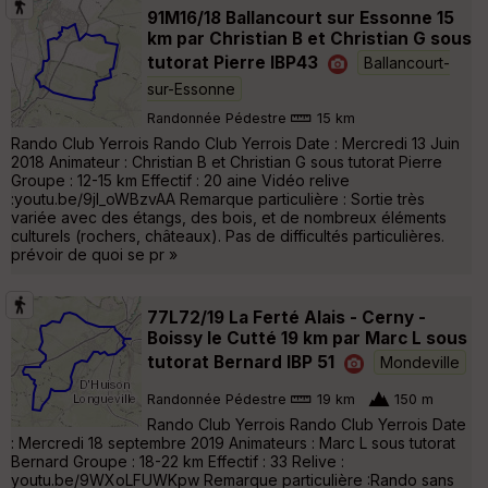
91M16/18 Ballancourt sur Essonne 15
km par Christian B et Christian G sous
tutorat Pierre IBP43
Ballancourt-
sur-Essonne
Randonnée Pédestre
15 km
Rando Club Yerrois Rando Club Yerrois Date : Mercredi 13 Juin
2018 Animateur : Christian B et Christian G sous tutorat Pierre
Groupe : 12-15 km Effectif : 20 aine Vidéo relive
:youtu.be/9jI_oWBzvAA Remarque particulière : Sortie très
variée avec des étangs, des bois, et de nombreux éléments
culturels (rochers, châteaux). Pas de difficultés particulières.
prévoir de quoi se pr »
77L72/19 La Ferté Alais - Cerny -
Boissy le Cutté 19 km par Marc L sous
tutorat Bernard IBP 51
Mondeville
Randonnée Pédestre
19 km
150 m
Rando Club Yerrois Rando Club Yerrois Date
: Mercredi 18 septembre 2019 Animateurs : Marc L sous tutorat
Bernard Groupe : 18-22 km Effectif : 33 Relive :
youtu.be/9WXoLFUWKpw Remarque particulière :Rando sans