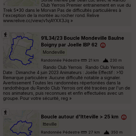
Club Yerrois Premier entrainement en vue du
Trek 5*30 dans le Morvan Pas de difficultés particulières à
l'exception de la montée au rocher rond. Relive
www.relive.cc/view/v1vjAYXX3Jq »
91L34/23 Boucle Mondeville Baulne
Boigny par Joelle IBP 62
Mondeville
Randonnée Pédestre
21 km
230 m
Rando Club Yerrois Rando Club Yerrois
Date : Dimanche 4 juin 2023 Animateurs : Joëlle Effectif : >10
Remarque particulière :Aucune difficulté notable a signaler.
Avertissement Toutes les randonnées répertoriées dans la
randothèque du Rando Club Yerrois ont été tracées par l'un de
nos animateurs, puis reconnues et enfin effectuées avec un
groupe. Pour votre sécurité, reg »
Boucle autour d'Itteville > 25 km
Itteville
Randonnée Pédestre
27 km
350 m