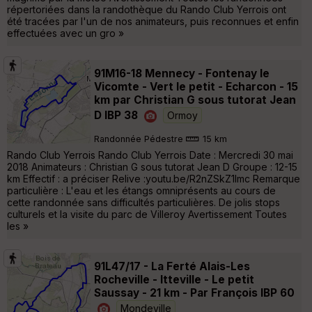
répertoriées dans la randothèque du Rando Club Yerrois ont
été tracées par l'un de nos animateurs, puis reconnues et enfin
effectuées avec un gro »
91M16-18 Mennecy - Fontenay le
Vicomte - Vert le petit - Echarcon - 15
km par Christian G sous tutorat Jean
D IBP 38
Ormoy
Randonnée Pédestre
15 km
Rando Club Yerrois Rando Club Yerrois Date : Mercredi 30 mai
2018 Animateurs : Christian G sous tutorat Jean D Groupe : 12-15
km Effectif : a préciser Relive :youtu.be/R2nZSkZ1lmc Remarque
particulière : L'eau et les étangs omniprésents au cours de
cette randonnée sans difficultés particulières. De jolis stops
culturels et la visite du parc de Villeroy Avertissement Toutes
les »
91L47/17 - La Ferté Alais-Les
Rocheville - Itteville - Le petit
Saussay - 21 km - Par François IBP 60
Mondeville