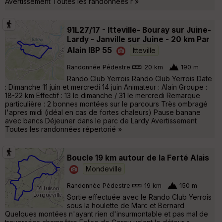
Avertissement Toutes les randonnées r »
91L27/17 - Itteville- Bouray sur Juine-
Lardy - Janville sur Juine - 20 km Par
Alain IBP 55
Itteville
Randonnée Pédestre
20 km
190 m
Rando Club Yerrois Rando Club Yerrois Date
: Dimanche 11 juin et mercredi 14 juin Animateur : Alain Groupe :
18-22 km Effectif : 13 le dimanche / 31 le mercredi Remarque
particulière : 2 bonnes montées sur le parcours Très ombragé
l'apres midi (idéal en cas de fortes chaleurs) Pause banane
avec bancs Déjeuner dans le parc de Lardy Avertissement
Toutes les randonnées répertorié »
Boucle 19 km autour de la Ferté Alais
Mondeville
Randonnée Pédestre
19 km
150 m
Sortie effectuée avec le Rando Club Yerrois
sous la houlette de Marc et Bernard
Quelques montées n'ayant rien d'insurmontable et pas mal de