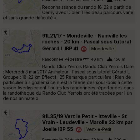
Reconnaissance du rando 18-22 a partir de
Cerny avec Didier Très beau parcours varié
et sans grande difficulté »
91L21/17 - Mondeville - Nainville les
roches - 20 km - Pascal sous tutorat
Gérard L IBP 41
Mondeville
Randonnée Pédestre
40 km
150 m
Rando Club Yerrois Rando Club Yerrois Date
: Mercredi 3 mai 2017 Animateur : Pascal sous tutorat Gérard L
Groupe : 18-22 km Effectif : 25 Remarque particulière : Rien de
particulier à signaler si ce n'est la féerie des sous-bois à cette
saison Avertissement Toutes les randonnées répertoriées dans
la randothèque du Rando Club Yerrois ont été tracées par l'un
de nos animate »
91L35/19 Vert le Petit - Itteville - St
Vrain - Leudeville - Marolle 22 km par
Joelle IBP 55
Vert-le-Petit
Randonnée Pédestre
22 km
290 m