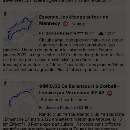
traversées champêtre Eglise de Cerny valant le détour »
Essonne, les étangs autour de
Mennecy
Ormoy
Randonnée Pédestre
16 km
130 m
Circuit calme, quelques animaux ou oiseaux
à admirer depuis les observatoires (aux
jumelles). Un peu de gadoue à la saisons humide. Depuis
janvier 2022, la digue entre la D17 et le parking de Vert-le-Petit
est fermée pour cause d'instabilité, pas d'info sur
travaux/réouverture. Le "détour" par le Bois des plantes 150 m.
à l'ouest est bien agréable. Plus d'infos et photos sur Le »
91M10/22 De Ballancourt à Corbeil -
linéaire par Véronique IBP 42
Ballancourt-sur-Essonne
Randonnée Pédestre
16 km
Rando Club Yerrois Rando Club Yerrois Date
: Dimanche 27 mars 2022 Animateurs :Véronique Groupe :13-15
km Effectif : 13 Remarque particulière : Parcours sans difficulté
magnifié par la météo Avertissement Toutes les randonnées