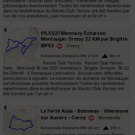
particulière : Boucle sans difficultés - traversée de villages
pittoresques Avertissement Toutes les randonnées répertoriées
dans la randothèque du Rando Club Yerrois ont été tracées par
l'un de nos animateurs, puis reconnues et enfin ef »
91L51/21 Mennecy Echarcon
Montauger Ormoy 22 KM par Brigitte
IBP53
Ormoy
Randonnée Pédestre
21 km
180 m
Rando Club Yerrois Rando Club Yerrois
Date : Mercredi 19 mai 2021 Animateurs : Brigitte Groupe : 18-22
km Effectif : 6 Remarque particulière : Boucle sans difficultés
particulières à signaler. La traversée du domaine de Montauger
est désormais possible Avertissement Toutes les randonnées
répertoriées dans la randothèque du Rando Club Yerrois ont
été tracées par l'un de »
La Ferté Alais - Boinveau - Villeneuve
sur Auvers - Cerny
Mondeville
Randonnée Pédestre
28 km
310 m
Sortie menée par Jean Luc avec le Rando