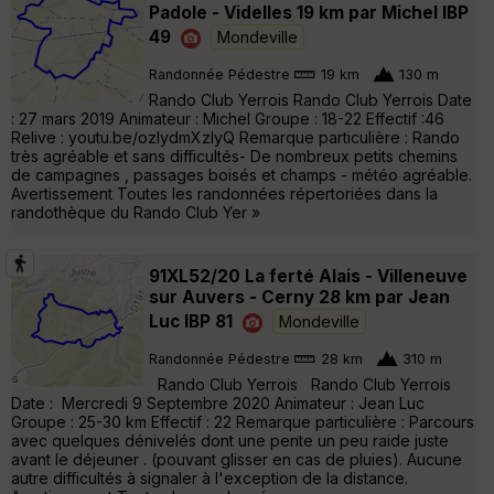
Padole - Videlles 19 km par Michel IBP
49
Mondeville
Randonnée Pédestre
19 km
130 m
Rando Club Yerrois Rando Club Yerrois Date
: 27 mars 2019 Animateur : Michel Groupe : 18-22 Effectif :46
Relive : youtu.be/ozIydmXzlyQ Remarque particulière : Rando
très agréable et sans difficultés- De nombreux petits chemins
de campagnes , passages boisés et champs - météo agréable.
Avertissement Toutes les randonnées répertoriées dans la
randothèque du Rando Club Yer »
91XL52/20 La ferté Alais - Villeneuve
sur Auvers - Cerny 28 km par Jean
Luc IBP 81
Mondeville
Randonnée Pédestre
28 km
310 m
Rando Club Yerrois Rando Club Yerrois
Date : Mercredi 9 Septembre 2020 Animateur : Jean Luc
Groupe : 25-30 km Effectif : 22 Remarque particulière : Parcours
avec quelques dénivelés dont une pente un peu raide juste
avant le déjeuner . (pouvant glisser en cas de pluies). Aucune
autre difficultés à signaler à l'exception de la distance.