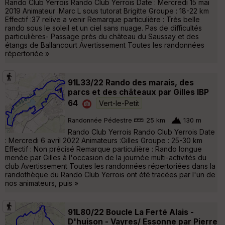
Rando Club Yerrois Rando Club Yerrois Date : Mercredi 15 mai
2019 Animateur :Marc L sous tutorat Brigitte Groupe : 18-22 km
Effectif :37 relive a venir Remarque particulière : Très belle
rando sous le soleil et un ciel sans nuage. Pas de difficultés
particulières- Passage près du château du Saussay et des
étangs de Ballancourt Avertissement Toutes les randonnées
répertoriée »
91L33/22 Rando des marais, des
parcs et des châteaux par Gilles IBP
64
Vert-le-Petit
Randonnée Pédestre
25 km
130 m
Rando Club Yerrois Rando Club Yerrois Date
: Mercredi 6 avril 2022 Animateurs :Gilles Groupe : 25-30 km
Effectif : Non précisé Remarque particulière : Rando longue
menée par Gilles à l'occasion de la journée multi-activités du
club Avertissement Toutes les randonnées répertoriées dans la
randothèque du Rando Club Yerrois ont été tracées par l'un de
nos animateurs, puis »
91L80/22 Boucle La Ferté Alais -
D'huison - Vayres/ Essonne par Pierre