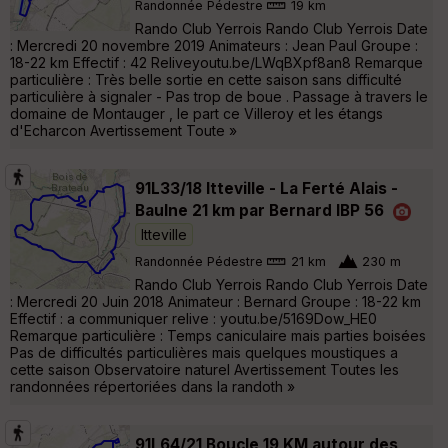
Randonnée Pédestre
19 km
Rando Club Yerrois Rando Club Yerrois Date
: Mercredi 20 novembre 2019 Animateurs : Jean Paul Groupe :
18-22 km Effectif : 42 Reliveyoutu.be/LWqBXpf8an8 Remarque
particulière : Très belle sortie en cette saison sans difficulté
particulière à signaler - Pas trop de boue . Passage à travers le
domaine de Montauger , le part ce Villeroy et les étangs
d'Echarcon Avertissement Toute »
91L33/18 Itteville - La Ferté Alais -
Baulne 21 km par Bernard IBP 56
Itteville
Randonnée Pédestre
21 km
230 m
Rando Club Yerrois Rando Club Yerrois Date
: Mercredi 20 Juin 2018 Animateur : Bernard Groupe : 18-22 km
Effectif : a communiquer relive : youtu.be/5169Dow_HE0
Remarque particulière : Temps caniculaire mais parties boisées
Pas de difficultés particulières mais quelques moustiques a
cette saison Observatoire naturel Avertissement Toutes les
randonnées répertoriées dans la randoth »
91L64/21 Boucle 19 KM autour des