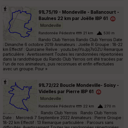
91L75/19 - Mondeville - Ballancourt -
Baulnes 22 km par Joëlle IBP 61
Mondeville
Randonnée Pédestre
21 km
530 m
Rando Club Yerrois Rando Club Yerrois Date
: Dimanche 6 octobre 2019 Animateurs : Joëlle R Groupe : 18-22
km Effectif : Quinzaine Relive : youtu.be/iYoJpj7sGZU Remarque
particulière : Avertissement Toutes les randonnées répertoriées
dans la randothèque du Rando Club Yerrois ont été tracées par
l'un de nos animateurs, puis reconnues et enfin effectuées
avec un groupe. Pour »
91L72/22 Boucle Mondeville- Soisy -
Videlles par Pierre IBP 61
Mondeville
Randonnée Pédestre
22 km
270 m
Rando Club Yerrois Rando Club Yerrois
Date : Mercredi 7 Septembre 2022 Animateurs : Pierre Groupe :
18-22 km Effectif : 13 Remarque particulière : Parcours sans
difficultés. Avertissement Toutes les randonnées répertoriées