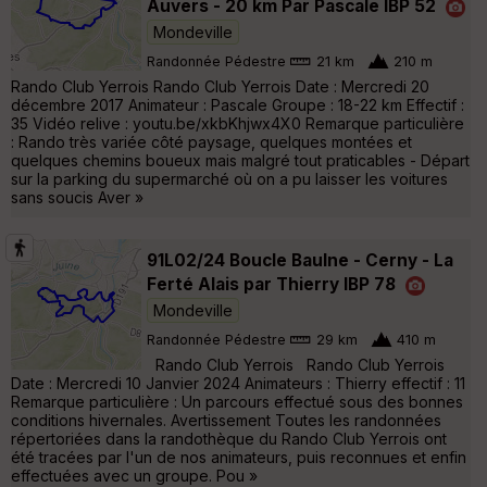
Auvers - 20 km Par Pascale IBP 52
Mondeville
Randonnée Pédestre
21 km
210 m
Rando Club Yerrois Rando Club Yerrois Date : Mercredi 20
décembre 2017 Animateur : Pascale Groupe : 18-22 km Effectif :
35 Vidéo relive : youtu.be/xkbKhjwx4X0 Remarque particulière
: Rando très variée côté paysage, quelques montées et
quelques chemins boueux mais malgré tout praticables - Départ
sur la parking du supermarché où on a pu laisser les voitures
sans soucis Aver »
91L02/24 Boucle Baulne - Cerny - La
Ferté Alais par Thierry IBP 78
Mondeville
Randonnée Pédestre
29 km
410 m
Rando Club Yerrois Rando Club Yerrois
Date : Mercredi 10 Janvier 2024 Animateurs : Thierry effectif : 11
Remarque particulière : Un parcours effectué sous des bonnes
conditions hivernales. Avertissement Toutes les randonnées
répertoriées dans la randothèque du Rando Club Yerrois ont
été tracées par l'un de nos animateurs, puis reconnues et enfin
effectuées avec un groupe. Pou »