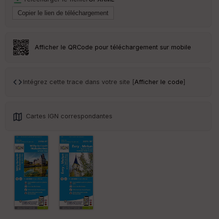
ss
eu
r
Tr
Afficher le QRCode pour téléchargement sur mobile
an
sp
ar
en
Intégrez cette trace dans votre site [
Afficher le code
]
ce
Po
Cartes IGN correspondantes
int
illé
s
S
e
n
s
St