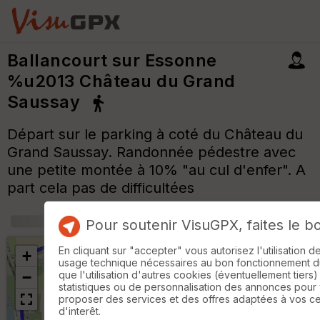
Ballancourt sur Essonne
%u2013 Château du Grand
Saussay
Départ sur le parking à coté du Château du
Grand Saussay. Randonnée pédestre avec
une petite montée à 10% "au cul d'enfer". A
part cela pas de difficultées
+
m
Pour soutenir VisuGPX, faites le b
En cliquant sur "accepter" vous autorisez l'utilisation 
+
usage technique nécessaires au bon fonctionnement du 
que l'utilisation d'autres cookies (éventuellement tiers)
−
statistiques ou de personnalisation des annonces pour
proposer des services et des offres adaptées à vos c
d'interêt.