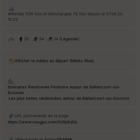
ic
he
r
Affichée 1139 fois et téléchargée 76 fois depuis le 07.04.20
d
15:25
é
p
ar
t
35
54
14 [
Légende
]
ar
ri
v
Afficher la météo au départ (Météo Blue)
é
e
C
Itinéraires Randonnée Pédestre autour de
Ballancourt-sur-
ou
Essonne
le
·
Les plus belles randonnées autour de Ballancourt-sur-Essonne
ur
URL permanente de la page
https://www.visugpx.com/hV9ij4rj6d
Ep
ai
Télécharger le fichier
GPX
KML