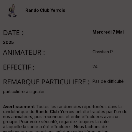
v
er
Rando Club Yerrois
tu
re
IG
N
Mercredi 7 Mai
Aff
ic
2025
he
Christian P
r
d
é
24
p
ar
t
Pas de difficulté
ar
particulière à signaler
ri
v
é
Avertissement
Toutes les randonnées répertoriées dans la
e
randothèque du
R
ando
C
lub
Y
errois ont été tracées par l'un de
nos animateurs, puis reconnues et enfin effectuées avec un
C
groupe. Pour votre sécurité, regardez toujours la date
ou
à laquelle la sortie a été effectuée - Nous tachons de
le
mentionner des conditions météos particulières ou les