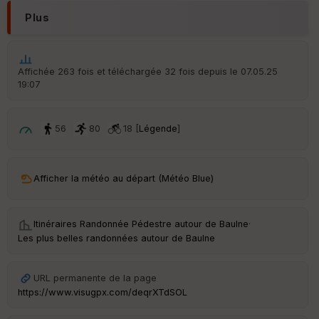
Plus
S
e
n
s
Affichée 263 fois et téléchargée 32 fois depuis le 07.05.25
19:07
St
re
et
56
80
18 [
Légende
]
Vi
e
w
Afficher la météo au départ (Météo Blue)
Itinéraires Randonnée Pédestre autour de
Baulne
·
Les plus belles randonnées autour de Baulne
URL permanente de la page
https://www.visugpx.com/deqrXTdSOL