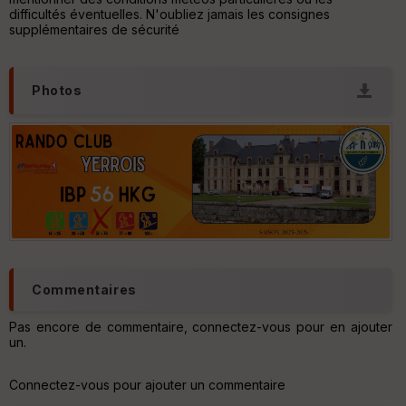
ur
difficultés éventuelles. N'oubliez jamais les consignes
supplémentaires de sécurité
Photos
Ep
ai
ss
eu
r
Tr
an
sp
ar
en
ce
Commentaires
Pas encore de commentaire, connectez-vous pour en ajouter
Po
un.
int
illé
s
Connectez-vous pour ajouter un commentaire