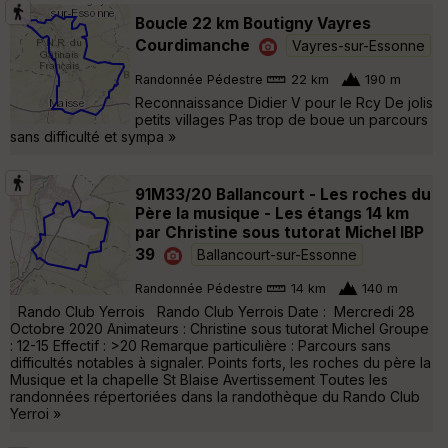
Boucle 22 km Boutigny Vayres
Courdimanche
Vayres-sur-Essonne
Randonnée Pédestre
22 km
190 m
Reconnaissance Didier V pour le Rcy De jolis
petits villages Pas trop de boue un parcours
sans difficulté et sympa »
91M33/20 Ballancourt - Les roches du
Père la musique - Les étangs 14 km
par Christine sous tutorat Michel IBP
39
Ballancourt-sur-Essonne
Randonnée Pédestre
14 km
140 m
Rando Club Yerrois Rando Club Yerrois Date : Mercredi 28
Octobre 2020 Animateurs : Christine sous tutorat Michel Groupe
: 12-15 Effectif : >20 Remarque particulière : Parcours sans
difficultés notables à signaler. Points forts, les roches du père la
Musique et la chapelle St Blaise Avertissement Toutes les
randonnées répertoriées dans la randothèque du Rando Club
Yerroi »