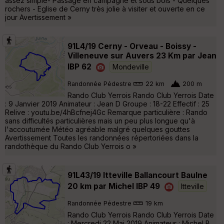
assez simple- Passage en campagne et sous bois - Quelques
rochers - Eglise de Cerny très jolie à visiter et ouverte en ce
jour Avertissement »
91L4/19 Cerny - Orveau - Boissy -
Villeneuve sur Auvers 23 Km par Jean
IBP 62
Mondeville
Randonnée Pédestre
22 km
200 m
Rando Club Yerrois Rando Club Yerrois Date
: 9 Janvier 2019 Animateur : Jean D Groupe : 18-22 Effectif : 25
Relive : youtu.be/4hBcfnej4Gc Remarque particulière : Rando
sans difficultés particulières mais un peu plus longue qu'à
l'accoutumée Météo agréable malgré quelques gouttes
Avertissement Toutes les randonnées répertoriées dans la
randothèque du Rando Club Yerrois o »
91L43/19 Itteville Ballancourt Baulne
20 km par Michel IBP 49
Itteville
Randonnée Pédestre
19 km
Rando Club Yerrois Rando Club Yerrois Date
: Mercredi 22 Mai 2019 Animateur : Michel B