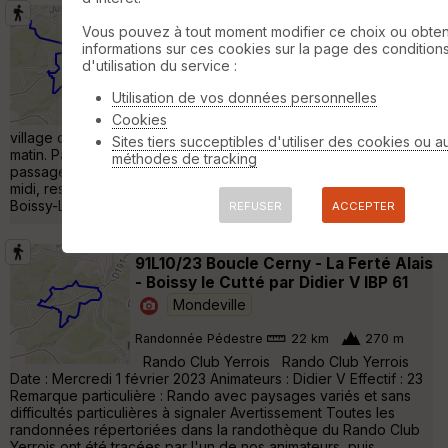
GR1_015 Boutigny-Sur-Essonne (D) >
Vous pouvez à tout moment modifier ce choix ou obten
Lardy (C)
Vayres-sur-Essonne
informations sur ces cookies sur la page des condition
d'utilisation du service :
Randonnée Pédestre
24 km
350 m
Utilisation de vos données personnelles
Gare RER D : Boutigny-Sur-Essonne Gare
Cookies
RER C : Lardy Boutigny-Sur-Essonne est un
village charamant, une boulangerie est ouverte le dimanche
Sites tiers succeptibles d'utiliser des cookies ou a
matin. Passage principalement par de la forêt et quelques
méthodes de tracking
passages de champs. Possibilité de restauration le dimanche
midi, restaurant "le fer à Cheval" (restaurant français ouvrier) à
Boissy-Le-Cutté. Magnifique point de vue au Rochet Bizet »
REFUSER
ACCEPTER
91L10/23 Boucle Cerny - La Ferté Alais
- Boissy le Cutté par Didier V IBP 61
Mondeville
Randonnée Pédestre
22 km
270 m
Rando Club Yerrois Rando Club Yerrois
Date : Mercredi 1 février 2023 Animateurs : Didier V Effectif : 23
Remarque particulière : Rando avec paysages variés et sans
difficultés particulières à signaler Avertissement Toutes les
randonnées répertoriées dans la randothèque du Rando Club
Yerrois ont été tracées par l'un de nos animateurs, puis