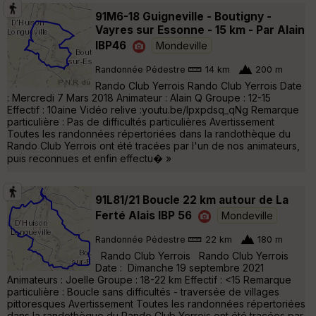
91M6-18 Guigneville - Boutigny -
Vayres sur Essonne - 15 km - Par Alain
IBP46
Mondeville
Randonnée Pédestre
14 km
200 m
Rando Club Yerrois Rando Club Yerrois Date
: Mercredi 7 Mars 2018 Animateur : Alain Q Groupe : 12-15
Effectif : 10aine Vidéo relive :youtu.be/lpxpdsq_qNg Remarque
particulière : Pas de difficultés particulières Avertissement
Toutes les randonnées répertoriées dans la randothèque du
Rando Club Yerrois ont été tracées par l'un de nos animateurs,
puis reconnues et enfin effectu� »
91L81/21 Boucle 22 km autour de La
Ferté Alais IBP 56
Mondeville
Randonnée Pédestre
22 km
180 m
Rando Club Yerrois Rando Club Yerrois
Date : Dimanche 19 septembre 2021
Animateurs : Joelle Groupe : 18-22 km Effectif : <15 Remarque
particulière : Boucle sans difficultés - traversée de villages
pittoresques Avertissement Toutes les randonnées répertoriées
dans la randothèque du Rando Club Yerrois ont été tracées par