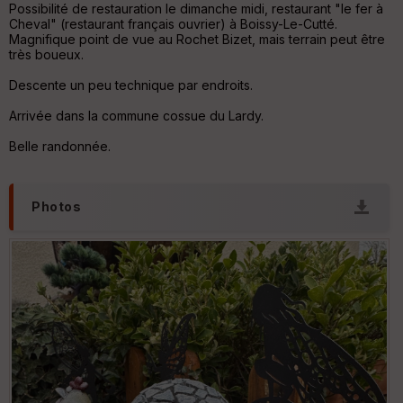
Possibilité de restauration le dimanche midi, restaurant "le fer à
N
Cheval" (restaurant français ouvrier) à Boissy-Le-Cutté.
Magnifique point de vue au Rochet Bizet, mais terrain peut être
Aff
très boueux.
ic
he
Descente un peu technique par endroits.
r
d
Arrivée dans la commune cossue du Lardy.
é
p
Belle randonnée.
ar
t
ar
Photos
ri
v
é
e
C
ou
le
ur