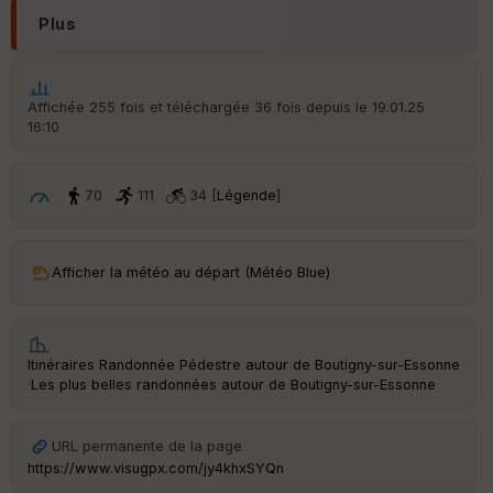
Plus
Affichée 255 fois et téléchargée 36 fois depuis le 19.01.25
16:10
70
111
34 [
Légende
]
Afficher la météo au départ (Météo Blue)
Itinéraires Randonnée Pédestre autour de
Boutigny-sur-Essonne
·
Les plus belles randonnées autour de Boutigny-sur-Essonne
URL permanente de la page
https://www.visugpx.com/jy4khxSYQn