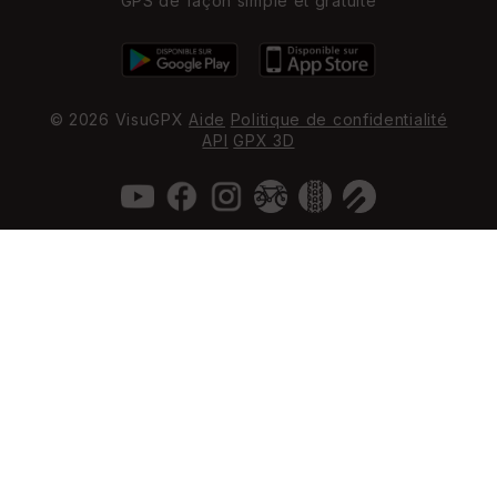
GPS de façon simple et gratuite
© 2026 VisuGPX
Aide
Politique de confidentialité
API
GPX 3D