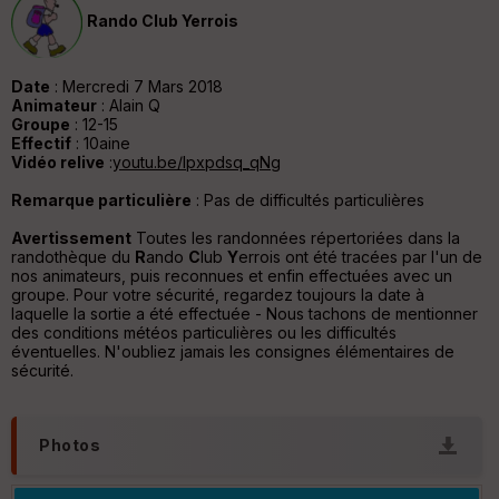
v
Rando Club Yerrois
er
tu
re
IG
Date
: Mercredi 7 Mars 2018
N
Animateur
: Alain Q
Groupe
: 12-15
Aff
Effectif
: 10aine
ic
Vidéo relive
:
youtu.be/lpxpdsq_qNg
he
r
Remarque particulière
: Pas de difficultés particulières
d
é
Avertissement
Toutes les randonnées répertoriées dans la
p
randothèque du
R
ando
C
lub
Y
errois ont été tracées par l'un de
ar
nos animateurs, puis reconnues et enfin effectuées avec un
t
groupe. Pour votre sécurité, regardez toujours la date à
laquelle la sortie a été effectuée - Nous tachons de mentionner
des conditions météos particulières ou les difficultés
ar
éventuelles. N'oubliez jamais les consignes élémentaires de
ri
sécurité.
v
é
e
Photos
C
ou
le