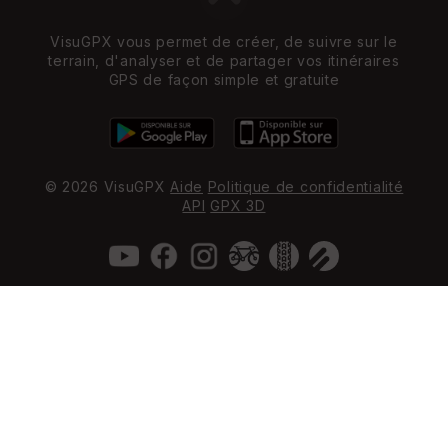
VisuGPX vous permet de créer, de suivre sur le
terrain, d'analyser et de partager vos itinéraires
GPS de façon simple et gratuite
© 2026 VisuGPX
Aide
Politique de confidentialité
API
GPX 3D