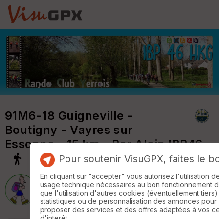
91M6-18 Guigneville -
Boutigny - Vayres sur
Essonne - 15 km - Par Alain IBP46
Pour soutenir VisuGPX, faites le b
En cliquant sur "accepter" vous autorisez l'utilisation 
usage technique nécessaires au bon fonctionnement du 
Rando Club Yerrois
que l'utilisation d'autres cookies (éventuellement tiers)
statistiques ou de personnalisation des annonces pour
proposer des services et des offres adaptées à vos c
d'interêt.