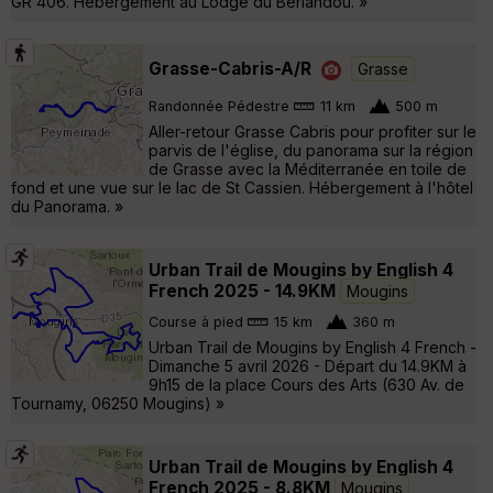
GR 406. Hébergement au Lodge du Berlandou. »
Grasse-Cabris-A/R
Grasse
Randonnée Pédestre
11 km
500 m
Aller-retour Grasse Cabris pour profiter sur le
parvis de l'église, du panorama sur la région
de Grasse avec la Méditerranée en toile de
fond et une vue sur le lac de St Cassien. Hébergement à l'hôtel
du Panorama. »
Urban Trail de Mougins by English 4
French 2025 - 14.9KM
Mougins
Course à pied
15 km
360 m
Urban Trail de Mougins by English 4 French -
Dimanche 5 avril 2026 - Départ du 14.9KM à
9h15 de la place Cours des Arts (630 Av. de
Tournamy, 06250 Mougins) »
Urban Trail de Mougins by English 4
French 2025 - 8.8KM
Mougins