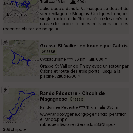
Trail
16 km
400 m
Jolie boucle dans la Valmasque au départ du
vieux village de Mougins. Quelques tronçons
single track ont du être évités cette année à
cause des arbres tombés en travers lors des
récentes chutes de neige. »
Grasse St Vallier en boucle par Cabris
Grasse
Cyclotourisme
36 km
630 m
Grasse St Vallier de Thiey avec un retour par
Cabris et route des trois ponts, jusqu'a la
piscine Atitude500 »
Rando Pédestre - Circuit de
Magagnosc
Grasse
Randonnée Pédestre
11 km
350 m
www.randoxygene.org/pge/rando_pe/affich
e_rando.php?
rubrique=1&zone=3&rando=33¤t=pc-
36&ct=pc »