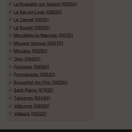
La Roquette-sur-Siagne (06550)
Le Bar-sur-Loup (06620)
Le Cannet (06110)
Le Rouret (06650)
Mandelieu-la-Napoule (06210)
Mouans-Sartoux (06370)
Mougins (06250)
Opio (06650)
Pégomas (06580)
Peymeinade (06530)
Roquefort-les-Pins (06330)
Saint-Pierre (97432)
Tanneron (83440)
Valbonne (06560)
Vallauris (06220)