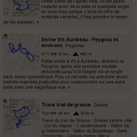
Petite sortie de l'après-midi, 24 km plutôt
roulants avec de la piste et quelques single
en sous-bois sympa. L'endroit offre de
multiples variantes, il faut prendre le temps
de les essayer... »
Sortie Vtt Auribeau : Peygros et
environs
Pégomas
VTT
21 km
480 m
Petite sortie à Vtt à Auribeau, direction le
Peygros: après une première montée
descente jusqu'à la Siagne via un single
track assez sympathique. Puis ça remonte via une piste assez
inclinée mais très praticable pour redescendre sur une autre
piste avec une magnifique vue. »
Tracé trail de grasse
Grasse
Trail
34 km
1530 m
Tracé du trail de Grasse - Grasse centre ville
- Col du clapier - L'observatoire - Vallon de
la Carbonière - Vallon du Bourdeau - Saint
Christophe - Grasse centre ville »