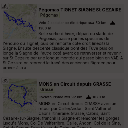
Pégomas TIGNET SIAGNE St CEZAIRE
Pégomas
Vélo à assistance électrique
50 km
1300 m
Belle sortie d'hiver, départ du stade de
Pegomas, passe par les spéciales de
l'enduro du Tignet, puis on remonte coté droit (inédit) la
Siagne. Ensuite descente classique pont des Tuve puis on
longe la Siagne de l'autre coté avant de retraverser et revenir
sur St Cezaire par une longue montée qui passe bien en VAE. A
St Cezaire on reprend le tracé des anciennes Bigreen pour
arriver à la »
MONS en Circuit depuis GRASSE
Grasse
Cyclotourisme
92 km
1670 m
MONS en Circuit depuis GRASSE avec un
retour par Caille/Andon, Saint Vallier et
Cabris. Itinéraire: Grasse, Cabris, Saint
Cézaire-sur-Siagne, franchir la Siagne et remonter les gorges
jusqu'a Mons, Col De Valferrière, Caille, Andon, Col de la Sine,
Col du Ferrier, Saint Vallier de Thiey et Cabris »