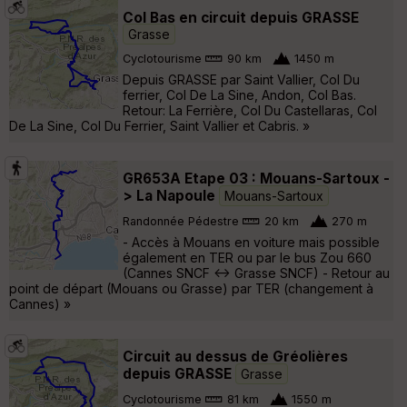
Col Bas en circuit depuis GRASSE
Grasse
Cyclotourisme
90 km
1450 m
Depuis GRASSE par Saint Vallier, Col Du
ferrier, Col De La Sine, Andon, Col Bas.
Retour: La Ferrière, Col Du Castellaras, Col
De La Sine, Col Du Ferrier, Saint Vallier et Cabris. »
GR653A Etape 03 : Mouans-Sartoux -
> La Napoule
Mouans-Sartoux
Randonnée Pédestre
20 km
270 m
- Accès à Mouans en voiture mais possible
également en TER ou par le bus Zou 660
(Cannes SNCF <-> Grasse SNCF) - Retour au
point de départ (Mouans ou Grasse) par TER (changement à
Cannes) »
Circuit au dessus de Gréolières
depuis GRASSE
Grasse
Cyclotourisme
81 km
1550 m