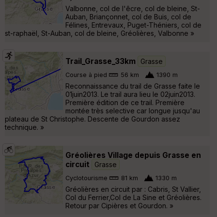
Valbonne, col de l'êcre, col de bleine, St-
Auban, Briançonnet, col de Buis, col de
Félines, Entrevaux, Puget-Théniers, col de
st-raphaël, St-Auban, col de bleine, Gréolières, Valbonne »
Trail_Grasse_33km
Grasse
Course à pied
56 km
1390 m
Reconnaissance du trail de Grasse faite le
01juin2013. Le trail aura lieu le 02juin2013.
Première édition de ce trail. Première
montée très selective car longue jusqu'au
plateau de St Christophe. Descente de Gourdon assez
technique. »
Gréolières Village depuis Grasse en
circuit
Grasse
Cyclotourisme
81 km
1330 m
Gréolières en circuit par : Cabris, St Vallier,
Col du Ferrier,Col de La Sine et Gréolières.
Retour par Cipières et Gourdon. »