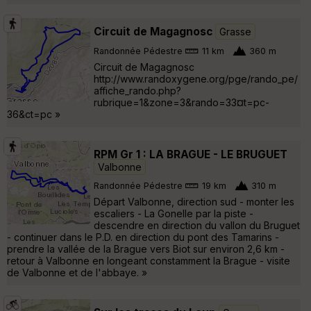
Circuit de Magagnosc
Grasse
Randonnée Pédestre
11 km
360 m
Circuit de Magagnosc
http://www.randoxygene.org/pge/rando_pe/
affiche_rando.php?
rubrique=1&zone=3&rando=33¤t=pc-
36&ct=pc »
RPM Gr 1 : LA BRAGUE - LE BRUGUET
Valbonne
Randonnée Pédestre
19 km
310 m
Départ Valbonne, direction sud - monter les
escaliers - La Gonelle par la piste -
descendre en direction du vallon du Bruguet
- continuer dans le P.D. en direction du pont des Tamarins -
prendre la vallée de la Brague vers Biot sur environ 2,6 km -
retour à Valbonne en longeant constamment la Brague - visite
de Valbonne et de l'abbaye. »