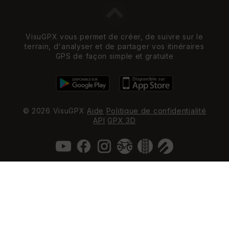
VisuGPX vous permet de créer, de suivre sur le
terrain, d'analyser et de partager vos itinéraires
GPS de façon simple et gratuite
© 2026 VisuGPX
Aide
Politique de confidentialité
API
GPX 3D