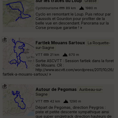
Sur les traces du Loup
Grasse
Cyclotourisme
89 km
1980 m
Cyclo en remontant le Loup. Puis retour par
Caussols et Gourdon pour profiter de la
belle vue en descendant. Panorama sur la
Corse presque garantie ! »
Fartlek Mouans Sartoux
La Roquette-
sur-Siagne
VTT
21 km
670 m
Sortie ASCVTT : Session fartlek dans la foret
de Mouans. CR :
http://www.ascvtt.com/wordpress/2011/10/26/
fartlek-a-mouans-sartoux/ »
Autour de Pegomas
Auribeau-sur-
Siagne
VTT
42 km
1290 m
Départ de Pegomas, direction Peygros :
piste et petite descente sympathique ainsi
que super singletrack direction hauteurs de