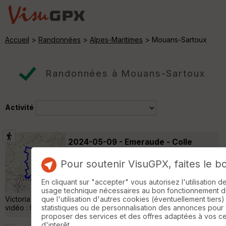
Accueil
>
Randonnées
>
Alpes-Maritimes
> Mouans-Sartoux
Randonnées à Mouans-Sartoux
Activité
2024-05-09 - Emeraude - Colle
Pelade - le Pilon
Grasse
Pour soutenir VisuGPX, faites le b
Randonnée Pédestre
14 km
700 m
J'ai effectué cette randonnée depuis chez
En cliquant sur "accepter" vous autorisez l'utilisation 
moi. Le départ peut se faire de la chapelle
usage technique nécessaires au bon fonctionnement du 
Victoria à l'entrée Est de Grasse sur la D2085. Lien vers une
que l'utilisation d'autres cookies (éventuellement tiers)
vidéo : https://youtu.be/CcqkOs1B9Ow »
statistiques ou de personnalisation des annonces pour
proposer des services et des offres adaptées à vos c
d'interêt.