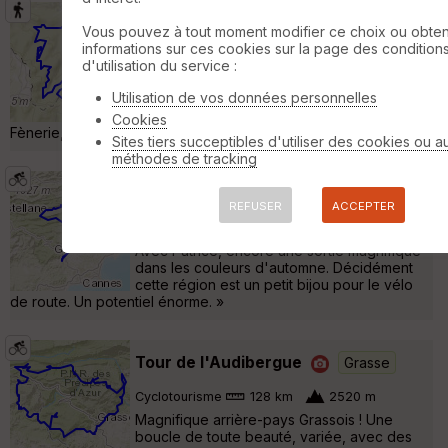
Circuit Mimosa Pégomas
Vous pouvez à tout moment modifier ce choix ou obten
Auribeau-sur-Siagne
informations sur ces cookies sur la page des condition
d'utilisation du service :
Randonnée Pédestre
13 km
640 m
Utilisation de vos données personnelles
Circuit en boucle 13 Km au départ chemin de
la Verrerie à la sortie du hameau de la
Cookies
Fènerie, commune de Pégomas. »
Sites tiers succeptibles d'utiliser des cookies ou a
méthodes de tracking
Tour du Cheiron
Grasse
REFUSER
ACCEPTER
Cyclotourisme
160 km
2960 m
Avec Patrice, encore une sortie magnifique
dans les couleurs d'automne. Décidément
cette région est un petit bijou pour le vélo
de route. Un potentiel énorme. »
Tour de l'Audibergue
Grasse
Cyclotourisme
128 km
2520 m
Magnifique arrière-pays Grassois ! Une
boucle de toute beauté, variée, avec des