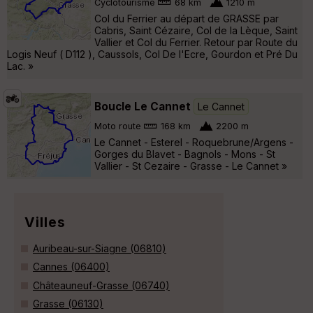
Cyclotourisme
68 km
1210 m
Col du Ferrier au départ de GRASSE par
Cabris, Saint Cézaire, Col de la Lèque, Saint
Vallier et Col du Ferrier. Retour par Route du
Logis Neuf ( D112 ), Caussols, Col De l'Ecre, Gourdon et Pré Du
Lac. »
Boucle Le Cannet
Le Cannet
Moto route
168 km
2200 m
Le Cannet - Esterel - Roquebrune/Argens -
Gorges du Blavet - Bagnols - Mons - St
Vallier - St Cezaire - Grasse - Le Cannet »
Villes
Auribeau-sur-Siagne (06810)
Cannes (06400)
Châteauneuf-Grasse (06740)
Grasse (06130)