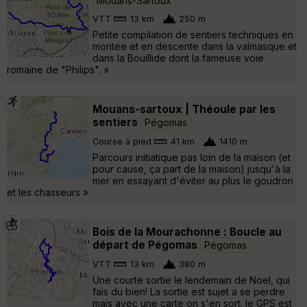
Mouans-Sartoux
VTT
13 km
250 m
Petite compilation de sentiers techniques en
montée et en descente dans la valmasque et
dans la Bouillide dont la fameuse voie
romaine de "Philips". »
Mouans-sartoux | Théoule par les
sentiers
Pégomas
Course à pied
41 km
1410 m
Parcours initiatique pas loin de la maison (et
pour cause, ça part de la maison) jusqu'à la
mer en essayant d'éviter au plus le goudron
et les chasseurs »
Bois de la Mourachonne : Boucle au
départ de Pégomas
Pégomas
VTT
13 km
380 m
Une courte sortie le lendemain de Noel, qui
fais du bien! La sortie est sujet a se perdre
mais avec une carte on s'en sort. le GPS est