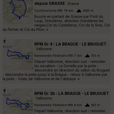
depuis GRASSE
Grasse
Cyclotourisme
76 km
1480 m
Boucle en partant de Grasse par Pont du
Loup, Gréolières, direction Gréolières les
neiges,Col du Castellaras, Col de la Sine, Col
du Ferrier et Col du Pilon. »
RPM Gr 4 : LA BRAGUE - LE BRUGUET
Valbonne
Randonnée Pédestre
7 km
150 m
Départ Valbonne, direction sud - remonter
les escaliers - La Gonelle par la piste -
descendre en direction du vallon du Bruguet
- descendre la piste jusqu'à la Brague - retour à Valbonne par
la piste - Visite de Valbonne et de l'abbaye. »
RPM Gr 3b : LA BRAGUE - LE BRUGUET
Valbonne
Randonnée Pédestre
8 km
160 m
Départ Valbonne, direction sud - remonter