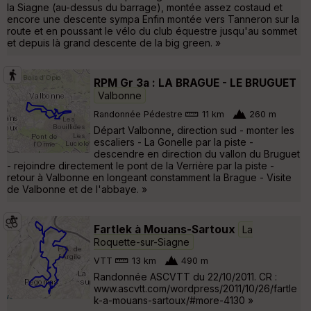
la Siagne (au-dessus du barrage), montée assez costaud et
encore une descente sympa Enfin montée vers Tanneron sur la
route et en poussant le vélo du club équestre jusqu'au sommet
et depuis là grand descente de la big green. »
RPM Gr 3a : LA BRAGUE - LE BRUGUET
Valbonne
Randonnée Pédestre
11 km
260 m
Départ Valbonne, direction sud - monter les
escaliers - La Gonelle par la piste -
descendre en direction du vallon du Bruguet
- rejoindre directement le pont de la Verrière par la piste -
retour à Valbonne en longeant constamment la Brague - Visite
de Valbonne et de l'abbaye. »
Fartlek à Mouans-Sartoux
La
Roquette-sur-Siagne
VTT
13 km
490 m
Randonnée ASCVTT du 22/10/2011. CR :
www.ascvtt.com/wordpress/2011/10/26/fartle
k-a-mouans-sartoux/#more-4130 »