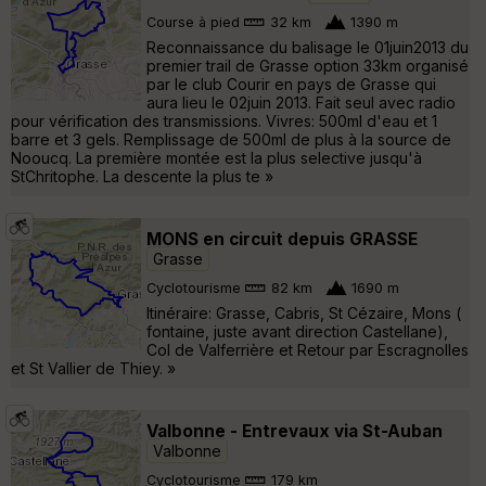
Course à pied
32 km
1390 m
Reconnaissance du balisage le 01juin2013 du
premier trail de Grasse option 33km organisé
par le club Courir en pays de Grasse qui
aura lieu le 02juin 2013. Fait seul avec radio
pour vérification des transmissions. Vivres: 500ml d'eau et 1
barre et 3 gels. Remplissage de 500ml de plus à la source de
Nooucq. La première montée est la plus selective jusqu'à
StChritophe. La descente la plus te »
MONS en circuit depuis GRASSE
Grasse
Cyclotourisme
82 km
1690 m
Itinéraire: Grasse, Cabris, St Cézaire, Mons (
fontaine, juste avant direction Castellane),
Col de Valferrière et Retour par Escragnolles
et St Vallier de Thiey. »
Valbonne - Entrevaux via St-Auban
Valbonne
Cyclotourisme
179 km