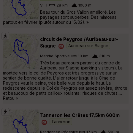
VTT
28 km
1060 m
Beau tour du Gros Vallon amélioré. Les
paysages sont superbes. Des mimosas
partout en février (plutôt autour du 15/02). »
circuit de Peygros /Auribeau-sur-
Siagne
Auribeau-sur-Siagne
Marche Sportive
10 km
310 m
Très beau parcours partant du centre de
Auribeau sur Siagne (parking visiteurs). La
montée vers le col de Peygros est très progressive sur un
sentier de bonne qualité. L'aller retour jusqu'à la Cime de
Peygros vaut la peine, très belle vue depuis le haut. La
redescente depuis le Col de Peygros est assez sévère, étroite
et beaucoup de petits cailloux roulants : risques de chutes.....
Retou »
Tanneron les Crêtes 17,5km 600m
Tanneron
Randonnée Pédestre
17 km
590 m