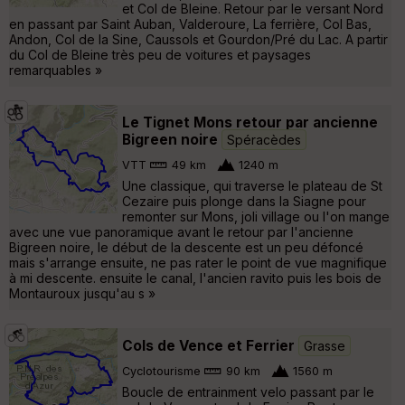
et Col de Bleine. Retour par le versant Nord
en passant par Saint Auban, Valderoure, La ferrière, Col Bas,
Andon, Col de la Sine, Caussols et Gourdon/Pré du Lac. A partir
du Col de Bleine très peu de voitures et paysages
remarquables »
Le Tignet Mons retour par ancienne
Bigreen noire
Spéracèdes
VTT
49 km
1240 m
Une classique, qui traverse le plateau de St
Cezaire puis plonge dans la Siagne pour
remonter sur Mons, joli village ou l'on mange
avec une vue panoramique avant le retour par l'ancienne
Bigreen noire, le début de la descente est un peu défoncé
mais s'arrange ensuite, ne pas rater le point de vue magnifique
à mi descente. ensuite le canal, l'ancien ravito puis les bois de
Montauroux jusqu'au s »
Cols de Vence et Ferrier
Grasse
Cyclotourisme
90 km
1560 m
Boucle de entrainment velo passant par le