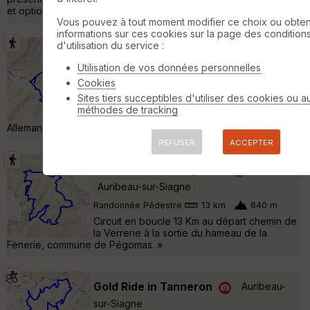
et options de transport tout au long du parcours. Plus d'i »
Vous pouvez à tout moment modifier ce choix ou obten
informations sur ces cookies sur la page des condition
d'utilisation du service :
Val de Siagne
Spéracèdes
Utilisation de vos données personnelles
Randonnée Pédestre
7 km
190 m
Cookies
Rando bucolique longeant partiellement les
Sites tiers succeptibles d'utiliser des cookies ou a
méandres de la Siagne, qui vaut surtout pour
méthodes de tracking
la découverte du viaduc détruit par les
Allemands le 24/08/44 lors de leur retraite. »
REFUSER
ACCEPTER
Circuit Mimosa Pégomas
Auribeau-sur-Siagne
Randonnée Pédestre
13 km
640 m
Circuit en boucle 13 Km au départ chemin de
la Verrerie à la sortie du hameau de la
Fènerie, commune de Pégomas. »
Gold Ride in Tanneron
Auribeau-
sur-Siagne