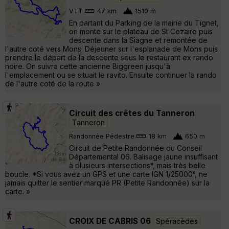
VTT
47 km
1510 m
En partant du Parking de la mairie du Tignet,
on monte sur le plateau de St Cezaire puis
descente dans la Siagne et remontée de
l'autre coté vers Mons. Déjeuner sur l'esplanade de Mons puis
prendre le départ de la descente sous le restaurant ex rando
noire. On suivra cette ancienne Biggreen jusqu'à
l'emplacement ou se situait le ravito. Ensuite continuer la rando
de l'autre coté de la route »
Circuit des crêtes du Tanneron
Tanneron
Randonnée Pédestre
18 km
650 m
Circuit de Petite Randonnée du Conseil
Départemental 06. Balisage jaune insuffisant
à plusieurs intersections*, mais très belle
boucle. *Si vous avez un GPS et une carte IGN 1/25000°, ne
jamais quitter le sentier marqué PR (Petite Randonnée) sur la
carte. »
CROIX DE CABRIS 06
Spéracèdes