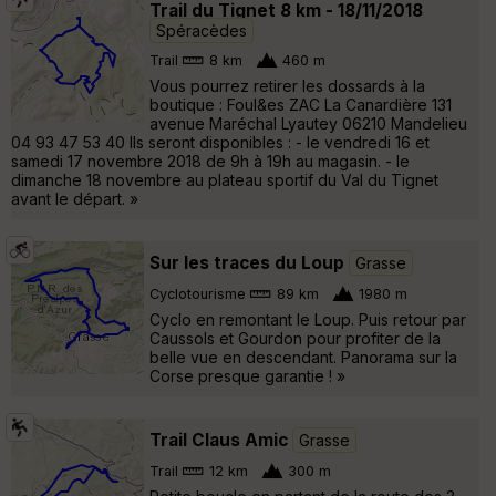
Trail du Tignet 8 km - 18/11/2018
Spéracèdes
Trail
8 km
460 m
Vous pourrez retirer les dossards à la
boutique : Foul&es ZAC La Canardière 131
avenue Maréchal Lyautey 06210 Mandelieu
04 93 47 53 40 Ils seront disponibles : - le vendredi 16 et
samedi 17 novembre 2018 de 9h à 19h au magasin. - le
dimanche 18 novembre au plateau sportif du Val du Tignet
avant le départ. »
Sur les traces du Loup
Grasse
Cyclotourisme
89 km
1980 m
Cyclo en remontant le Loup. Puis retour par
Caussols et Gourdon pour profiter de la
belle vue en descendant. Panorama sur la
Corse presque garantie ! »
Trail Claus Amic
Grasse
Trail
12 km
300 m