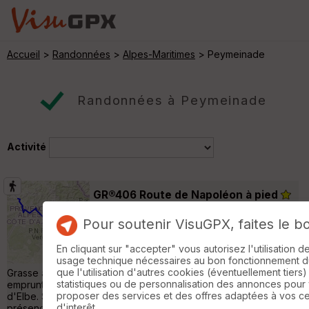
Accueil
>
Randonnées
>
Alpes-Maritimes
> Peymeinade
Randonnées à Peymeinade
Activité
GR®406 Route de Napoléon à pied
Grasse
Pour soutenir VisuGPX, faites le b
Randonnée Pédestre
165 km
5000 m
En cliquant sur "accepter" vous autorisez l'utilisation 
Le GR®406 Route de Napoléon à pied est
usage technique nécessaires au bon fonctionnement du 
un itinéraire de Grande Randonnée qui relie
que l'utilisation d'autres cookies (éventuellement tiers)
Grasse à Sisteron. Ce sentier historique suit une partie du trajet
statistiques ou de personnalisation des annonces pour
emprunté par Napoléon en 1815 lors de son retour de l'île
proposer des services et des offres adaptées à vos c
d'Elbe. Son itinéraire est facilement modulable grâce à la
d'interêt.
présence de nombreux hébergements, points de ravitaillement