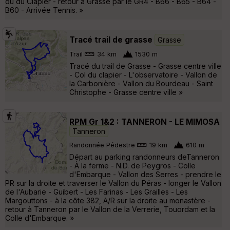
ou du Clapier - retour à Grasse par le GR4 - B66 - B65 - B64 -
B60 - Arrivée Tennis. »
Tracé trail de grasse
Grasse
Trail
34 km
1530 m
Tracé du trail de Grasse - Grasse centre ville
- Col du clapier - L'observatoire - Vallon de
la Carbonière - Vallon du Bourdeau - Saint
Christophe - Grasse centre ville »
RPM Gr 1&2 : TANNERON - LE MIMOSA
Tanneron
Randonnée Pédestre
19 km
610 m
Départ au parking randonneurs deTanneron
- À la ferme - N.D. de Peygros - Colle
d'Embarque - Vallon des Serres - prendre le
PR sur la droite et traverser le Vallon du Péras - longer le Vallon
de l'Aubarie - Guibert - Les Farinas - Les Grailles - Les
Margouttons - à la côte 382, A/R sur la droite au monastère -
retour à Tanneron par le Vallon de la Verrerie, Touordam et la
Colle d'Embarque. »