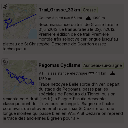
Trail_Grasse_33km
Grasse
Course à pied
56 km
1390 m
Reconnaissance du trail de Grasse faite le
01juin2013. Le trail aura lieu le 02juin2013.
Première édition de ce trail. Première
montée très selective car longue jusqu'au
plateau de St Christophe. Descente de Gourdon assez
technique. »
Pégomas Cyclisme
Auribeau-sur-Siagne
VTT à assistance électrique
44 km
1250 m
Trace nettoyee Belle sortie d'hiver, départ
du stade de Pegomas, passe par les
spéciales de l'enduro du Tignet, puis on
remonte coté droit (inédit) la Siagne. Ensuite descente
classique pont des Tuve puis on longe la Siagne de l'autre
coté avant de retraverser et revenir sur St Cezaire par une
longue montée qui passe bien en VAE. A St Cezaire on reprend
le tracé des anciennes Bigreen pour a »