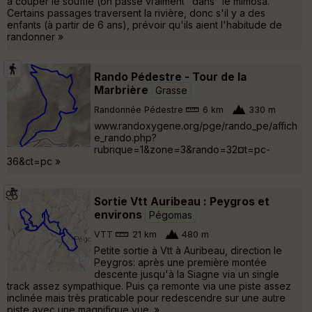
à couper le souffle (on passe vraiment "dans" le mimosa.
Certains passages traversent la rivière, donc s'il y a des
enfants (à partir de 6 ans), prévoir qu'ils aient l'habitude de
randonner »
Rando Pédestre - Tour de la
Marbrière
Grasse
Randonnée Pédestre
6 km
330 m
www.randoxygene.org/pge/rando_pe/affich
e_rando.php?
rubrique=1&zone=3&rando=32¤t=pc-
36&ct=pc »
Sortie Vtt Auribeau : Peygros et
environs
Pégomas
VTT
21 km
480 m
Petite sortie à Vtt à Auribeau, direction le
Peygros: après une première montée
descente jusqu'à la Siagne via un single
track assez sympathique. Puis ça remonte via une piste assez
inclinée mais très praticable pour redescendre sur une autre
piste avec une magnifique vue. »