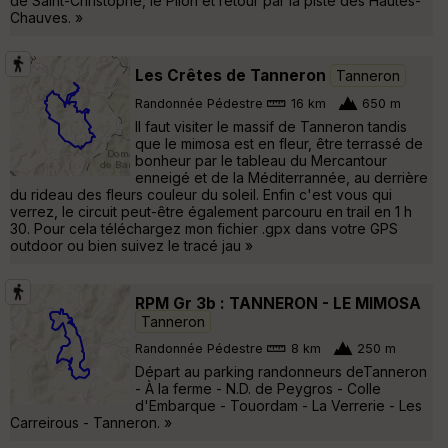
de Saint-Christophe, le Pilon et retour par la piste des Hautes-
Chauves. »
Les Crêtes de Tanneron
Tanneron
Randonnée Pédestre
16 km
650 m
Il faut visiter le massif de Tanneron tandis
que le mimosa est en fleur, être terrassé de
bonheur par le tableau du Mercantour
enneigé et de la Méditerrannée, au derrière
du rideau des fleurs couleur du soleil. Enfin c'est vous qui
verrez, le circuit peut-être également parcouru en trail en 1 h
30. Pour cela téléchargez mon fichier .gpx dans votre GPS
outdoor ou bien suivez le tracé jau »
RPM Gr 3b : TANNERON - LE MIMOSA
Tanneron
Randonnée Pédestre
8 km
250 m
Départ au parking randonneurs deTanneron
- À la ferme - N.D. de Peygros - Colle
d'Embarque - Touordam - La Verrerie - Les
Carreirous - Tanneron. »