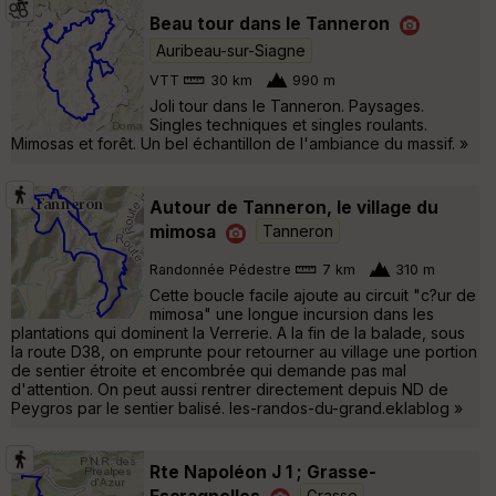
Beau tour dans le Tanneron
Auribeau-sur-Siagne
VTT
30 km
990 m
Joli tour dans le Tanneron. Paysages.
Singles techniques et singles roulants.
Mimosas et forêt. Un bel échantillon de l'ambiance du massif. »
Autour de Tanneron, le village du
mimosa
Tanneron
Randonnée Pédestre
7 km
310 m
Cette boucle facile ajoute au circuit "c?ur de
mimosa" une longue incursion dans les
plantations qui dominent la Verrerie. A la fin de la balade, sous
la route D38, on emprunte pour retourner au village une portion
de sentier étroite et encombrée qui demande pas mal
d'attention. On peut aussi rentrer directement depuis ND de
Peygros par le sentier balisé. les-randos-du-grand.eklablog »
Rte Napoléon J 1 ; Grasse-
Escragnolles
Grasse