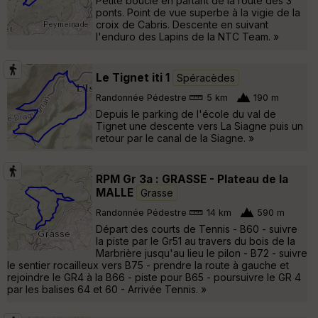
Petite boucle en partant de la route des 3
ponts. Point de vue superbe à la vigie de la
croix de Cabris. Descente en suivant
l'enduro des Lapins de la NTC Team. »
Le Tignet iti 1
Spéracèdes
Randonnée Pédestre
5 km
190 m
Depuis le parking de l'école du val de
Tignet une descente vers La Siagne puis un
retour par le canal de la Siagne. »
RPM Gr 3a : GRASSE - Plateau de la
MALLE
Grasse
Randonnée Pédestre
14 km
590 m
Départ des courts de Tennis - B60 - suivre
la piste par le Gr51 au travers du bois de la
Marbrière jusqu'au lieu le pilon - B72 - suivre
le sentier rocailleux vers B75 - prendre la route à gauche et
rejoindre le GR4 à la B66 - piste pour B65 - poursuivre le GR 4
par les balises 64 et 60 - Arrivée Tennis. »