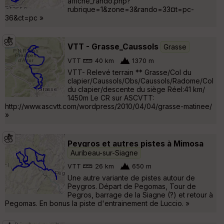
affiche_rando.php?
rubrique=1&zone=3&rando=33¤t=pc-
36&ct=pc »
VTT - Grasse_Caussols
Grasse
VTT
40 km
1370 m
VTT- Relevé terrain ** Grasse/Col du
clapier/Caussols/Obs/Caussols/Radome/Col
du clapier/descente du siège Réel:41 km/
1450m Le CR sur ASCVTT:
http://www.ascvtt.com/wordpress/2010/04/04/grasse-matinee/
»
Peygros et autres pistes à Mimosa
Auribeau-sur-Siagne
VTT
26 km
650 m
Une autre variante de pistes autour de
Peygros. Départ de Pegomas, Tour de
Pegros, barrage de la Siagne (?) et retour à
Pegomas. En bonus la piste d'entrainement de Luccio. »