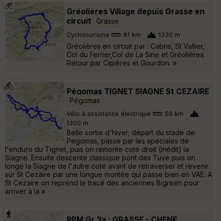
Gréolières Village depuis Grasse en
circuit
Grasse
Cyclotourisme
81 km
1330 m
Gréolières en circuit par : Cabris, St Vallier,
Col du Ferrier,Col de La Sine et Gréolières.
Retour par Cipières et Gourdon. »
Pégomas TIGNET SIAGNE St CEZAIRE
Pégomas
Vélo à assistance électrique
50 km
1300 m
Belle sortie d'hiver, départ du stade de
Pegomas, passe par les spéciales de
l'enduro du Tignet, puis on remonte coté droit (inédit) la
Siagne. Ensuite descente classique pont des Tuve puis on
longe la Siagne de l'autre coté avant de retraverser et revenir
sur St Cezaire par une longue montée qui passe bien en VAE. A
St Cezaire on reprend le tracé des anciennes Bigreen pour
arriver à la »
RPM Gr 3a : GRASSE - CHENE