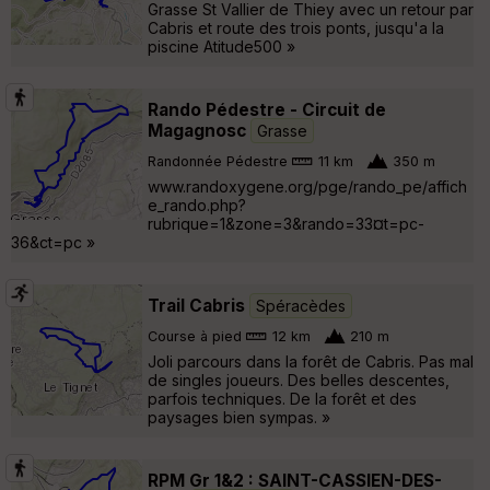
Grasse St Vallier de Thiey avec un retour par
Cabris et route des trois ponts, jusqu'a la
piscine Atitude500 »
Rando Pédestre - Circuit de
Magagnosc
Grasse
Randonnée Pédestre
11 km
350 m
www.randoxygene.org/pge/rando_pe/affich
e_rando.php?
rubrique=1&zone=3&rando=33¤t=pc-
36&ct=pc »
Trail Cabris
Spéracèdes
Course à pied
12 km
210 m
Joli parcours dans la forêt de Cabris. Pas mal
de singles joueurs. Des belles descentes,
parfois techniques. De la forêt et des
paysages bien sympas. »
RPM Gr 1&2 : SAINT-CASSIEN-DES-