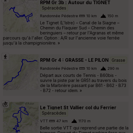
RPM Gr 3b : Autour du TIGNET
Spéracèdes
Randonnée Pédestre
10 km
150 m
Le Tignet (L'Istre) – Canal de la Siagne –
Chemin du Flaquier Sud – Chemin des
beringuiers – retour par l'Agranas et même
parcours qu'à l'aller. Option : A/R sur l'ancienne voie ferrée
jusqu'à la champignionière. »
RPM Gr 4 : GRASSE - LE PILON
Grasse
Randonnée Pédestre
10 km
290 m
Départ aux courts de Tennis - B60bis -
suivre la piste par le GR51 au travers du bois
de la Marbrière passant par B61 - B62 - B73
- B72 - retour idem. »
Le Tignet St Vallier col du Ferrier
Spéracèdes
VTT
47 km
1170 m
Belle sortie VTT qui reprend une partie de la
bigreen. Depart du Tignet parking face aux