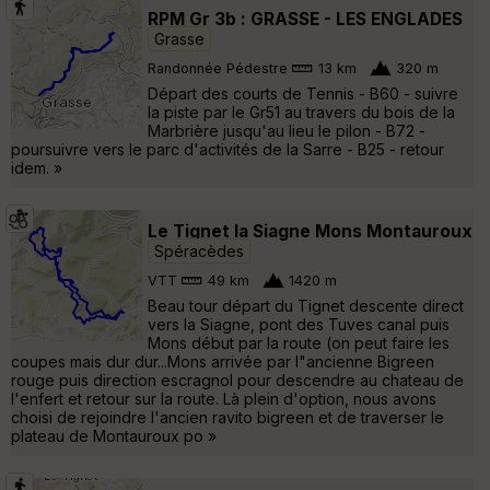
RPM Gr 3b : GRASSE - LES ENGLADES
Grasse
Randonnée Pédestre
13 km
320 m
Départ des courts de Tennis - B60 - suivre
la piste par le Gr51 au travers du bois de la
Marbrière jusqu'au lieu le pilon - B72 -
poursuivre vers le parc d'activités de la Sarre - B25 - retour
idem. »
Le Tignet la Siagne Mons Montauroux
Spéracèdes
VTT
49 km
1420 m
Beau tour départ du Tignet descente direct
vers la Siagne, pont des Tuves canal puis
Mons début par la route (on peut faire les
coupes mais dur dur...Mons arrivée par l"ancienne Bigreen
rouge puis direction escragnol pour descendre au chateau de
l'enfert et retour sur la route. Là plein d'option, nous avons
choisi de rejoindre l'ancien ravito bigreen et de traverser le
plateau de Montauroux po »