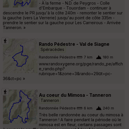
- À la ferme - N.D. de Peygros - Colle
d'Embarque - Touordam - continuer à
descendre le PR jusqu'à la côte 240m - remonter le sentier sur
la gauche (vers La Verrerie) jusqu'au point de côte 335m -
prendre le sentier sur la gauche pour Les Carreirous - Arrivée
Tanneron. »
Rando Pédestre - Val de Siagne
Spéracèdes
Randonnée Pédestre
7 km
180 m
www.randoxygene.org/pge/rando_pe/affich
e_rando.php?
rubrique=1&zone=3&rando=29¤t=pc-
36&ct=pc »
Au coeur du Mimosa - Tanneron
Tanneron
Randonnée Pédestre
6 km
240 m
Très belle randonnée au coeur du mimosa à
Tanneron ! A faire pendant la période où le
mimosa est en fleur, certains passages sont