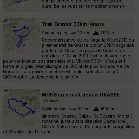
col de Vence et col de Ferrier. Pas trop
dure, belles vues sur le mediterranean »
Trail_Grasse_33km
Grasse
Course à pied
32 km
1390 m
Reconnaissance du balisage le 01juin2013 du
premier trail de Grasse option 33km organisé
par le club Courir en pays de Grasse qui
aura lieu le 02juin 2013. Fait seul avec radio
pour vérification des transmissions. Vivres: 500ml d'eau et 1
barre et 3 gels. Remplissage de 500ml de plus à la source de
Nooucq. La première montée est la plus selective jusqu'à
StChritophe. La descente la plus te »
MONS en circuit depuis GRASSE
Grasse
Cyclotourisme
82 km
1690 m
Itinéraire: Grasse, Cabris, St Cézaire, Mons (
fontaine, juste avant direction Castellane),
Col de Valferrière et Retour par Escragnolles
et St Vallier de Thiey. »