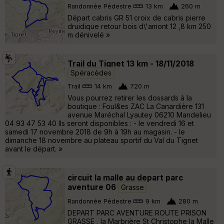
Randonnée Pédestre
13 km
260 m
Départ cabris GR 51 croix de cabris pierre
druidique retour bois d\'amont 12 ,8 km 250
m dénivelé »
Trail du Tignet 13 km - 18/11/2018
Spéracèdes
Trail
14 km
720 m
Vous pourrez retirer les dossards à la
boutique : Foul&es ZAC La Canardière 131
avenue Maréchal Lyautey 06210 Mandelieu
04 93 47 53 40 Ils seront disponibles : - le vendredi 16 et
samedi 17 novembre 2018 de 9h à 19h au magasin. - le
dimanche 18 novembre au plateau sportif du Val du Tignet
avant le départ. »
circuit la malle au depart parc
aventure 06
Grasse
Randonnée Pédestre
9 km
280 m
DEPART PARC AVENTURE ROUTE PRISON
GRASSE , la Marbrière St Christophe la Malle