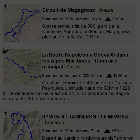
Circuit de Magagnosc
Grasse
Randonnée Pédestre
11 km
290 m
Grasse tennis altitude 500, parc de la
Corniche, Aqueduc du Foulon, Magagnosc,
plateau de la Sarée, GR51 »
La Route Napoléon à Cheval© dans
les Alpes Maritimes - Itinéraire
principal
Grasse
Randonnée Equestre
37 km
1300 m
C'est un itinéraire de 40 km de de Grasse à
Peyroules. L'altitude varie de 531 m à 1 228
m. Le dénivelé maximum est de 24 %. La moyenne montagne
représente 60 % du parcours. »
RPM Gr 4 : TANNERON - LE MIMOSA
Tanneron
Randonnée Pédestre
7 km
250 m
Départ au parking randonneurs deTanneron