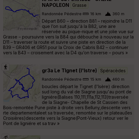
NAPOLEON
Grasse
Randonnée Pédestre
16 km
360 m
Départ B60 – direction B81 – rejoindre la D11
que l’on suit jusqu'à la B82, une aire
réservée au pique-nique et une jolie vue sur
Grasse – poursuivre vers la B84 qui débouche à nouveau sur la
D11 – traverser la route et suivre une piste en direction de la
B39 – GR406 et GR51 pour la Croix de Cabris B42 – continuer
vers la B43 – croisement avec la D4 qu’on traverse – pours »
gr3a Le TIgnet (l'Istre)
Spéracèdes
Randonnée Pédestre
15 km
460 m
boucles départ le Tignet (l'Isère) direction
sud long du val de Siagne jusqu'au pont de
ligniére(Balises 110,111,111a,112,113)traversée
de la Siagne- Chapelle de St Cassien des
Bois-remontée Pune piste à droite vers Belluny,descente vers
rte departementaleet sa traversée, remontée sur le plateau(les
Croisières)descente vers la Siagne(Pont-Vieux) retour ver le
Pont de ligniére et sa trav »