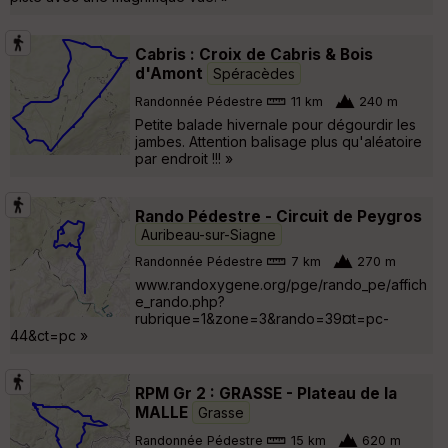
Cabris : Croix de Cabris & Bois
d'Amont
Spéracèdes
Randonnée Pédestre
11 km
240 m
Petite balade hivernale pour dégourdir les
jambes. Attention balisage plus qu'aléatoire
par endroit !!! »
Rando Pédestre - Circuit de Peygros
Auribeau-sur-Siagne
Randonnée Pédestre
7 km
270 m
www.randoxygene.org/pge/rando_pe/affich
e_rando.php?
rubrique=1&zone=3&rando=39¤t=pc-
44&ct=pc »
RPM Gr 2 : GRASSE - Plateau de la
MALLE
Grasse
Randonnée Pédestre
15 km
620 m