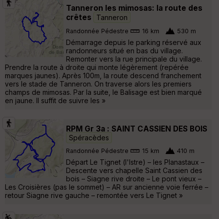
Tanneron les mimosas: la route des
crêtes
Tanneron
Randonnée Pédestre
16 km
530 m
Démarrage depuis le parking réservé aux
randonneurs situé en bas du village.
Remonter vers la rue principale du village.
Prendre la route à droite qui monte légèrement (repérée
marques jaunes). Après 100m, la route descend franchement
vers le stade de Tanneron. On traverse alors les premiers
champs de mimosas. Par la suite, le Balisage est bien marqué
en jaune. Il suffit de suivre les »
RPM Gr 3a : SAINT CASSIEN DES BOIS
Spéracèdes
Randonnée Pédestre
15 km
410 m
Départ Le Tignet (l'Istre) – les Planastaux –
Descente vers chapelle Saint Cassien des
bois – Siagne rive droite – Le pont vieux –
Les Croisières (pas le sommet) – AR sur ancienne voie ferrée –
retour Siagne rive gauche – remontée vers Le Tignet »