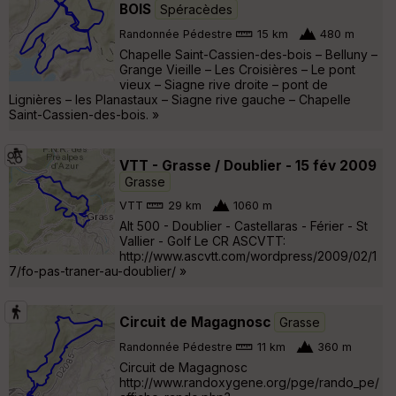
BOIS
Spéracèdes
Randonnée Pédestre
15 km
480 m
Chapelle Saint-Cassien-des-bois – Belluny –
Grange Vieille – Les Croisières – Le pont
vieux – Siagne rive droite – pont de
Lignières – les Planastaux – Siagne rive gauche – Chapelle
Saint-Cassien-des-bois. »
VTT - Grasse / Doublier - 15 fév 2009
Grasse
VTT
29 km
1060 m
Alt 500 - Doublier - Castellaras - Férier - St
Vallier - Golf Le CR ASCVTT:
http://www.ascvtt.com/wordpress/2009/02/1
7/fo-pas-traner-au-doublier/ »
Circuit de Magagnosc
Grasse
Randonnée Pédestre
11 km
360 m
Circuit de Magagnosc
http://www.randoxygene.org/pge/rando_pe/