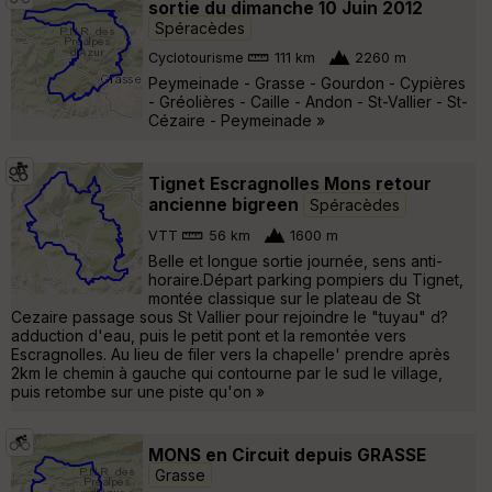
sortie du dimanche 10 Juin 2012
Spéracèdes
Cyclotourisme
111 km
2260 m
Peymeinade - Grasse - Gourdon - Cypières
- Gréolières - Caille - Andon - St-Vallier - St-
Cézaire - Peymeinade »
Tignet Escragnolles Mons retour
ancienne bigreen
Spéracèdes
VTT
56 km
1600 m
Belle et longue sortie journée, sens anti-
horaire.Départ parking pompiers du Tignet,
montée classique sur le plateau de St
Cezaire passage sous St Vallier pour rejoindre le "tuyau" d?
adduction d'eau, puis le petit pont et la remontée vers
Escragnolles. Au lieu de filer vers la chapelle' prendre après
2km le chemin à gauche qui contourne par le sud le village,
puis retombe sur une piste qu'on »
MONS en Circuit depuis GRASSE
Grasse