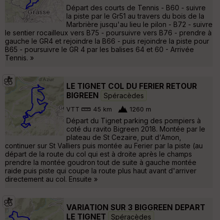
Départ des courts de Tennis - B60 - suivre
la piste par le Gr51 au travers du bois de la
Marbrière jusqu'au lieu le pilon - B72 - suivre
le sentier rocailleux vers B75 - poursuivre vers B76 - prendre à
gauche le GR4 et rejoindre la B66 - puis rejoindre la piste pour
B65 - poursuivre le GR 4 par les balises 64 et 60 - Arrivée
Tennis. »
LE TIGNET COL DU FERIER RETOUR
BIGREEN
Spéracèdes
VTT
45 km
1260 m
Départ du Tignet parking des pompiers à
coté du ravito Bigreen 2018. Montée par le
plateau de St Cezaire, puit d'Amon,
continuer sur St Valliers puis montée au Ferier par la piste (au
départ de la route du col qui est à droite après le champs
prendre la montée goudron tout de suite à gauche montée
raide puis piste qui coupe la route plus haut avant d'arriver
directement au col. Ensuite »
VARIATION SUR 3 BIGGREEN DEPART
LE TIGNET
Spéracèdes