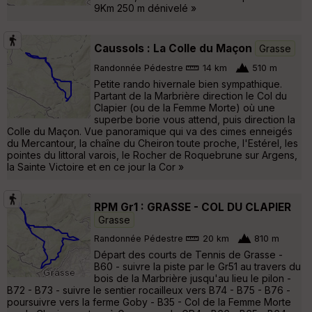
9Km 250 m dénivelé »
Caussols : La Colle du Maçon
Grasse
Randonnée Pédestre
14 km
510 m
Petite rando hivernale bien sympathique.
Partant de la Marbrière direction le Col du
Clapier (ou de la Femme Morte) où une
superbe borie vous attend, puis direction la
Colle du Maçon. Vue panoramique qui va des cimes enneigés
du Mercantour, la chaîne du Cheiron toute proche, l'Estérel, les
pointes du littoral varois, le Rocher de Roquebrune sur Argens,
la Sainte Victoire et en ce jour la Cor »
RPM Gr1 : GRASSE - COL DU CLAPIER
Grasse
Randonnée Pédestre
20 km
810 m
Départ des courts de Tennis de Grasse -
B60 - suivre la piste par le Gr51 au travers du
bois de la Marbrière jusqu'au lieu le pilon -
B72 - B73 - suivre le sentier rocailleux vers B74 - B75 - B76 -
poursuivre vers la ferme Goby - B35 - Col de la Femme Morte