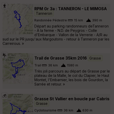
RPM Gr 3a : TANNERON - LE MIMOSA
Tanneron
Randonnée Pédestre
15 km
390 m
Départ au parking randonneurs deTanneron
- À la ferme - N.D. de Peygros - Colle
d'Embarque - Vallon de la Verrerie - A/R au
sud sur le PR jusqu'aux Margoutons - retour à Tanneron par les
Carreirous. »
Trail de Grasse 35km 2016
Grasse
Trail
36 km
1580 m
Très joli parcours au départ de Grasse par le
plateau de la Malle, le col du Clapier, le Haut
Montet, l'Embarnier, les bois de Gourdon, la
Sarrée et retour. »
Grasse St Vallier en boucle par Cabris
Grasse
Cyclotourisme
36 km
630 m