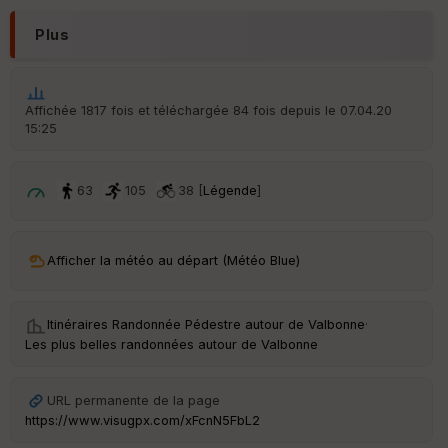
N
Plus
Aff
ic
he
r
Affichée 1817 fois et téléchargée 84 fois depuis le 07.04.20
d
15:25
é
p
ar
t
63
105
38 [
Légende
]
ar
ri
v
Afficher la météo au départ (Météo Blue)
é
e
Itinéraires Randonnée Pédestre autour de
Valbonne
·
C
Les plus belles randonnées autour de Valbonne
ou
le
ur
URL permanente de la page
https://www.visugpx.com/xFcnN5FbL2