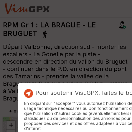
RPM Gr 1 : LA BRAGUE - LE
BRUGUET
Départ Valbonne, direction sud - monter les
escaliers - La Gonelle par la piste -
descendre en direction du vallon du Bruguet
- continuer dans le P.D. en direction du pont
des Tamarins - prendre la vallée de la
Brague vers Biot sur environ 2,6 km - retour
à Valbonne en longeant constamment la
Pour soutenir VisuGPX, faites le b
Brague - visite de Valbonne et de l'abbaye.
En cliquant sur "accepter" vous autorisez l'utilisation 
usage technique nécessaires au bon fonctionnement du 
+
m
que l'utilisation d'autres cookies (éventuellement tiers)
statistiques ou de personnalisation des annonces pour
proposer des services et des offres adaptées à vos c
+
d'interêt.