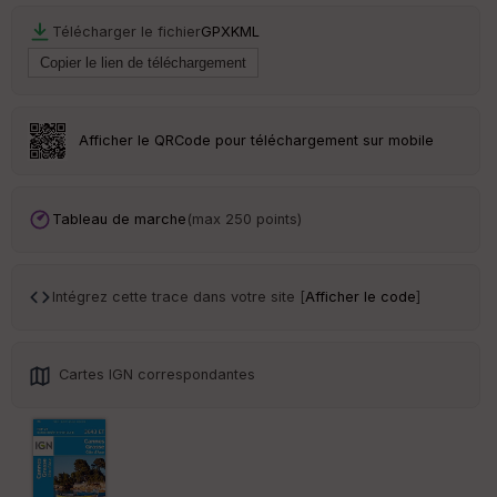
Télécharger le fichier
GPX
KML
Ep
ai
ss
eu
r
Afficher le QRCode pour téléchargement sur mobile
Tr
an
sp
Tableau de marche
(max 250 points)
ar
en
ce
Intégrez cette trace dans votre site [
Afficher le code
]
Po
int
illé
Cartes IGN correspondantes
s
S
e
n