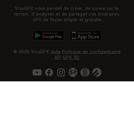
VisuGPX vous permet de créer, de suivre sur le
terrain, d'analyser et de partager vos itinéraires
GPS de façon simple et gratuite
© 2026 VisuGPX
Aide
Politique de confidentialité
API
GPX 3D