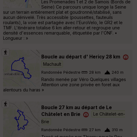
Les Promenades 1 et 2 de Samois (Bords de
Seine) Ce parcours unique longe la Seine
sur un terrain entièrement plat et goudronné/stabilisé, sans
aucun dénivelé. Très accessible (poussettes, fauteuils
roulants), la voie est partagée avec l'EuroVelo, le GR2 et le
TMF. L'itinéraire totalise 6 km aller-retour et regroupe une
densité d'essences remarquable, étiquetée par l'ONF. •
Longueur : »
Boucle au départ d' Hericy 28 km
Machault
Randonnée Pédestre
28 km
240 m
Rando menée par Véro Quelques villages
Attention une zone privée en foret aux
alentours du haras »
Boucle 27 km au départ de Le
Châtelet en Brie
Le Châtelet-en-
Brie
Randonnée Pédestre
27 km
310 m
Tracé et menée par Thierry pour le Rcy