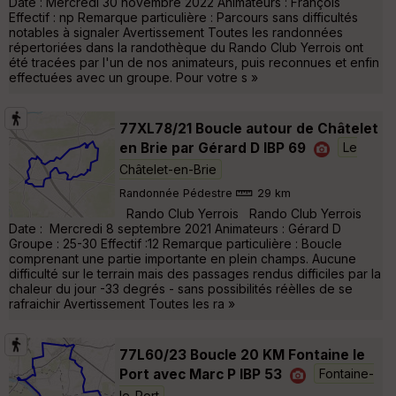
Date : Mercredi 30 novembre 2022 Animateurs : François
Effectif : np Remarque particulière : Parcours sans difficultés
notables à signaler Avertissement Toutes les randonnées
répertoriées dans la randothèque du Rando Club Yerrois ont
été tracées par l'un de nos animateurs, puis reconnues et enfin
effectuées avec un groupe. Pour votre s »
77XL78/21 Boucle autour de Châtelet
en Brie par Gérard D IBP 69
Le
Châtelet-en-Brie
Randonnée Pédestre
29 km
Rando Club Yerrois Rando Club Yerrois
Date : Mercredi 8 septembre 2021 Animateurs : Gérard D
Groupe : 25-30 Effectif :12 Remarque particulière : Boucle
comprenant une partie importante en plein champs. Aucune
difficulté sur le terrain mais des passages rendus difficiles par la
chaleur du jour -33 degrés - sans possibilités réèlles de se
rafraichir Avertissement Toutes les ra »
77L60/23 Boucle 20 KM Fontaine le
Port avec Marc P IBP 53
Fontaine-
le-Port