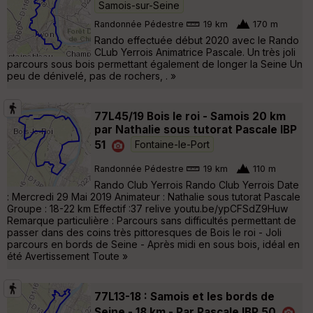
Samois-sur-Seine
Randonnée Pédestre
19 km
170 m
Rando effectuée début 2020 avec le Rando
CLub Yerrois Animatrice Pascale. Un très joli
parcours sous bois permettant également de longer la Seine Un
peu de dénivelé, pas de rochers, . »
77L45/19 Bois le roi - Samois 20 km
par Nathalie sous tutorat Pascale IBP
51
Fontaine-le-Port
Randonnée Pédestre
19 km
110 m
Rando Club Yerrois Rando Club Yerrois Date
: Mercredi 29 Mai 2019 Animateur : Nathalie sous tutorat Pascale
Groupe : 18-22 km Effectif :37 relive youtu.be/ypCFSdZ9Huw
Remarque particulière : Parcours sans difficultés permettant de
passer dans des coins très pittoresques de Bois le roi - Joli
parcours en bords de Seine - Après midi en sous bois, idéal en
été Avertissement Toute »
77L13-18 : Samois et les bords de
Seine - 18 km - Par Pascale IBP 50