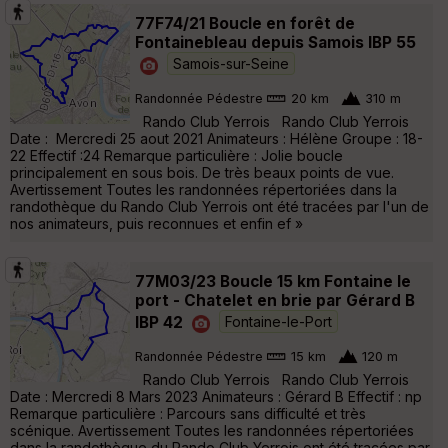
77F74/21 Boucle en forêt de
Fontainebleau depuis Samois IBP 55
Samois-sur-Seine
Randonnée Pédestre
20 km
310 m
Rando Club Yerrois Rando Club Yerrois
Date : Mercredi 25 aout 2021 Animateurs : Hélène Groupe : 18-
22 Effectif :24 Remarque particulière : Jolie boucle
principalement en sous bois. De très beaux points de vue.
Avertissement Toutes les randonnées répertoriées dans la
randothèque du Rando Club Yerrois ont été tracées par l'un de
nos animateurs, puis reconnues et enfin ef »
77M03/23 Boucle 15 km Fontaine le
port - Chatelet en brie par Gérard B
IBP 42
Fontaine-le-Port
Randonnée Pédestre
15 km
120 m
Rando Club Yerrois Rando Club Yerrois
Date : Mercredi 8 Mars 2023 Animateurs : Gérard B Effectif : np
Remarque particulière : Parcours sans difficulté et très
scénique. Avertissement Toutes les randonnées répertoriées
dans la randothèque du Rando Club Yerrois ont été tracées par