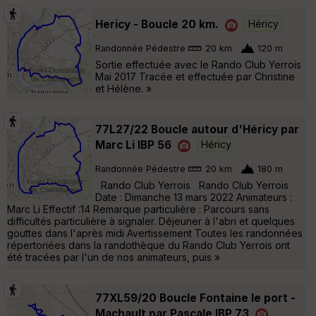
Hericy - Boucle 20 km.
Héricy
Randonnée Pédestre
20 km
120 m
Sortie effectuée avec le Rando Club Yerrois
Mai 2017 Tracée et effectuée par Christine
et Hélène. »
77L27/22 Boucle autour d'Héricy par
Marc Li IBP 56
Héricy
Randonnée Pédestre
20 km
180 m
Rando Club Yerrois Rando Club Yerrois
Date : Dimanche 13 mars 2022 Animateurs :
Marc Li Effectif :14 Remarque particulière : Parcours sans
difficultés particulière à signaler. Déjeuner à l'abri et quelques
gouttes dans l'après midi Avertissement Toutes les randonnées
répertoriées dans la randothèque du Rando Club Yerrois ont
été tracées par l'un de nos animateurs, puis »
77XL59/20 Boucle Fontaine le port -
Machault par Pascale IBP 73