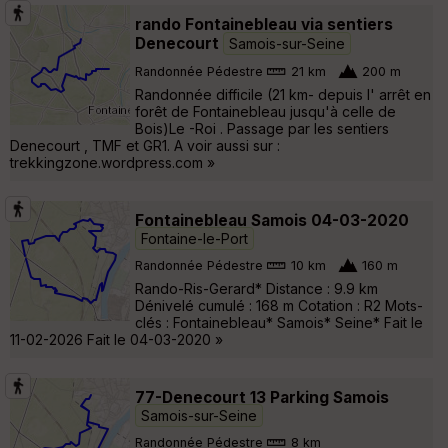
rando Fontainebleau via sentiers
Denecourt
Samois-sur-Seine
Randonnée Pédestre
21 km
200 m
Randonnée difficile (21 km- depuis l' arrêt en
forêt de Fontainebleau jusqu'à celle de
Bois)Le -Roi . Passage par les sentiers
Denecourt , TMF et GR1. A voir aussi sur :
trekkingzone.wordpress.com »
Fontainebleau Samois 04-03-2020
Fontaine-le-Port
Randonnée Pédestre
10 km
160 m
Rando-Ris-Gerard* Distance : 9.9 km
Dénivelé cumulé : 168 m Cotation : R2 Mots-
clés : Fontainebleau* Samois* Seine* Fait le
11-02-2026 Fait le 04-03-2020 »
77-Denecourt 13 Parking Samois
Samois-sur-Seine
Randonnée Pédestre
8 km