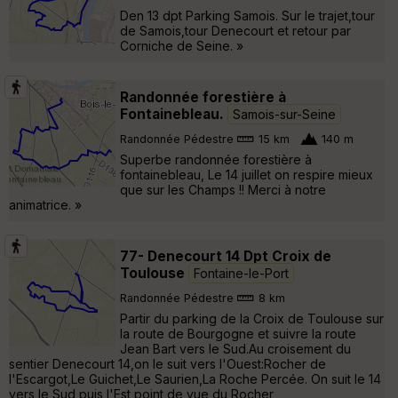
Den 13 dpt Parking Samois. Sur le trajet,tour
de Samois,tour Denecourt et retour par
Corniche de Seine. »
Randonnée forestière à
Fontainebleau.
Samois-sur-Seine
Randonnée Pédestre
15 km
140 m
Superbe randonnée forestière à
fontainebleau, Le 14 juillet on respire mieux
que sur les Champs !! Merci à notre
animatrice. »
77- Denecourt 14 Dpt Croix de
Toulouse
Fontaine-le-Port
Randonnée Pédestre
8 km
Partir du parking de la Croix de Toulouse sur
la route de Bourgogne et suivre la route
Jean Bart vers le Sud.Au croisement du
sentier Denecourt 14,on le suit vers l'Ouest:Rocher de
l'Escargot,Le Guichet,Le Saurien,La Roche Percée. On suit le 14
vers le Sud puis l'Est,point de vue du Rocher