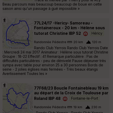
Beau parcours mais beaucoup beaucoup de boue en cette
saison ainsi qu'un passage à gué impossible »
77L24/17 -Hericy- Samoreau -
Fontaineroux - 20 km - Hélène sous
tutorat Christine IBP 52
Héricy
Randonnée Pédestre
20 km
120 m
Rando Club Yerrois Rando Club Yerrois Date
: Mercredi 24 mai 2017 Animateur : Hélène sous tutorat Christine
Groupe : 18-22 Effectif : 41 Remarque particulière : Pas de
difficultés particulières - peu de dénivelé Pause déjeuner très
sympa avec table pour environ 25 a 30 personnes Bords de
seine - 2 jolies églises mais fermées - Très beaux étangs
Avertissement Toutes les »
77F68/23 Boucle Fontainebleau 19 km
au départ de la Croix de Toulouse par
Roland IBP 48
Fontaine-le-Port
Randonnée Pédestre
19 km
230 m
Rando Club Yerrois Rando Club Yerrois