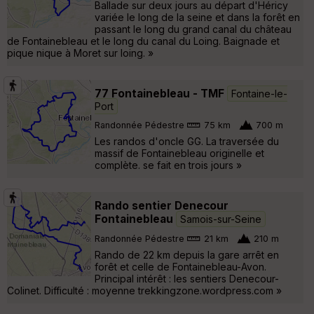
Ballade sur deux jours au départ d'Héricy
variée le long de la seine et dans la forêt en
passant le long du grand canal du château
de Fontainebleau et le long du canal du Loing. Baignade et
pique nique à Moret sur loing. »
77 Fontainebleau - TMF
Fontaine-le-
Port
Randonnée Pédestre
75 km
700 m
Les randos d'oncle GG. La traversée du
massif de Fontainebleau originelle et
complète. se fait en trois jours »
Rando sentier Denecour
Fontainebleau
Samois-sur-Seine
Randonnée Pédestre
21 km
210 m
Rando de 22 km depuis la gare arrêt en
forêt et celle de Fontainebleau-Avon.
Principal intérêt : les sentiers Denecour-
Colinet. Difficulté : moyenne trekkingzone.wordpress.com »