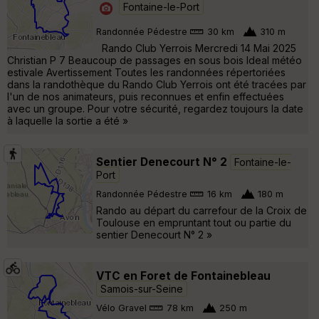
Fontaine-le-Port
Randonnée Pédestre
30 km
310 m
Rando Club Yerrois Mercredi 14 Mai 2025
Christian P 7 Beaucoup de passages en sous bois Ideal météo
estivale Avertissement Toutes les randonnées répertoriées
dans la randothèque du Rando Club Yerrois ont été tracées par
l'un de nos animateurs, puis reconnues et enfin effectuées
avec un groupe. Pour votre sécurité, regardez toujours la date
à laquelle la sortie a été »
Sentier Denecourt N° 2
Fontaine-le-
Port
Randonnée Pédestre
16 km
180 m
Rando au départ du carrefour de la Croix de
Toulouse en empruntant tout ou partie du
sentier Denecourt N° 2 »
VTC en Foret de Fontainebleau
Samois-sur-Seine
Vélo Gravel
78 km
250 m