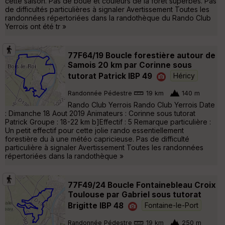
cette saison. Pas de boue et couleurs de la forêt superbes. Pas
de difficultés particulières à signaler Avertissement Toutes les
randonnées répertoriées dans la randothèque du Rando Club
Yerrois ont été tr »
77F64/19 Boucle forestière autour de
Samois 20 km par Corinne sous
tutorat Patrick IBP 49
Héricy
Randonnée Pédestre
19 km
140 m
Rando Club Yerrois Rando Club Yerrois Date
: Dimanche 18 Aout 2019 Animateurs : Corinne sous tutorat
Patrick Groupe : 18-22 km b]Effectif : 5 Remarque particulière :
Un petit effectif pour cette jolie rando essentiellement
forestière du à une météo capricieuse. Pas de difficulté
particulière à signaler Avertissement Toutes les randonnées
répertoriées dans la randothèque »
77F49/24 Boucle Fontainebleau Croix
Toulouse par Gabriel sous tutorat
Brigitte IBP 48
Fontaine-le-Port
Randonnée Pédestre
19 km
250 m