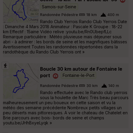
Samois-sur-Seine
Randonnée Pédestre
18 km
400 m
Rando Club Yerrois Rando Club Yerrois Date
: Dimanche 4 Mars 2018 Animateur : Pascale K Groupe : 18-22
km Effectif : 15aine Vidéo relive :youtu.be/Rn0UbepfLLc
Remarque particulière : Météo pluvieuse mais déjeuner sous
abri - à admirer : les bords de seine et les magnifiques bâtisses
Avertissement Toutes les randonnées répertoriées dans la
randothèque du Rando Club Yerrois ont »
Boucle 30 km autour de Fontaine le
port
Fontaine-le-Port
Randonnée Pédestre
30 km
140 m
Rando effectuée avec le Rando club yerrois
sous la houlette de Marc Très beau parcours
malheureusement un peu boueux en cette saison et vu la
météo des semaine précédente Nombreux petits villages un
peu déserts mais pittoresques. A voir le chateau de Chatelet en
Brie parcours avec bois- bords de seine et champs
youtu.be/JHhBxyeLyqk »