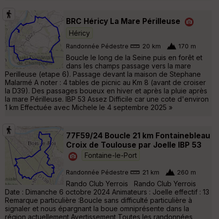
BRC Héricy La Mare Périlleuse
Héricy
Randonnée Pédestre
20 km
170 m
Boucle le long de la Seine puis en forêt et
dans les champs passage vers la mare
Perilleuse (etape 6). Passage devant la maison de Stephane
Malarmé A noter : 4 tables de picnic au Km 8 (avant de croiser
la D39). Des passages boueux en hiver et après la pluie après
la mare Périlleuse. IBP 53 Assez Difficile car une cote d'environ
1 km Effectuée avec Michele le 4 septembre 2025 »
77F59/24 Boucle 21 km Fontainebleau
Croix de Toulouse par Joelle IBP 53
Fontaine-le-Port
Randonnée Pédestre
21 km
260 m
Rando Club Yerrois Rando Club Yerrois
Date : Dimanche 6 octobre 2024 Animateurs : Joelle effectif : 13
Remarque particulière :Boucle sans difficulté particulière à
signaler et nous épargnant la boue omniprésente dans la
région actuellement Avertissement Toutes les randonnées