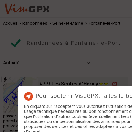
Accueil
>
Randonnées
>
Seine-et-Marne
> Fontaine-le-Port
Randonnées à Fontaine-le-Port
Activité
#77/ Les Sentes d'Héricy
Héricy
Pour soutenir VisuGPX, faites le b
Randonnée Pédestre
7 km
Circuit pédestre d’Héricy Départ devant la
En cliquant sur "accepter" vous autorisez l'utilisation 
mairie. En quittant le jardin devant la mairie,
usage technique nécessaires au bon fonctionnement du 
passer devant la médiathèque à gauche puis sous un très beau
que l'utilisation d'autres cookies (éventuellement tiers)
portail d’époque Henri IV ou début Louis XIII. En face, vous
statistiques ou de personnalisation des annonces pour
pouvez voir l’école élémentaire qui fut l’ancienne mairie
proposer des services et des offres adaptées à vos c
d’Héricy. Tourner à gauche et après quelques mètres, à droite
d'interêt.