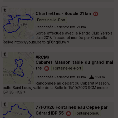
Chartrettes - Boucle 21 km
Fontaine-le-Port
Randonnée Pédestre
21 km
Sortie effectuée avec le Rando Club Yerrois
Juin 2018 Tracée et menée par Christelle
Relive https://youtu.be/x-qF8hg8Ltw »
#RCM/
Cabaret_Masson_table_du_grand_mai
tre
Fontaine-le-Port
Randonnée Pédestre
13 km
150 m
Randonnée au départ du Cabaret Masson,
butte Saint Louis, vallée de la Solle le 15/10/2023 RCM indice
IBP 38 HKG »
77F01/26 Fontainebleau Cepée par
Gérard IBP 55
Fontainebleau