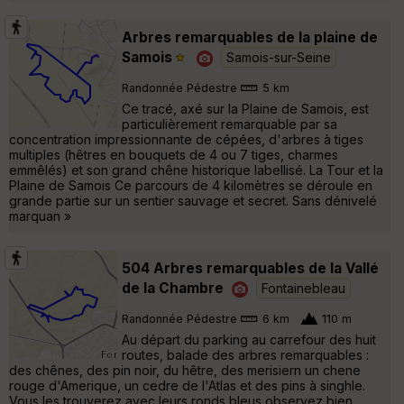
Arbres remarquables de la plaine de
Samois
Samois-sur-Seine
Randonnée Pédestre
5 km
Ce tracé, axé sur la Plaine de Samois, est
particulièrement remarquable par sa
concentration impressionnante de cépées, d'arbres à tiges
multiples (hêtres en bouquets de 4 ou 7 tiges, charmes
emmêlés) et son grand chêne historique labellisé. La Tour et la
Plaine de Samois Ce parcours de 4 kilomètres se déroule en
grande partie sur un sentier sauvage et secret. Sans dénivelé
marquan »
504 Arbres remarquables de la Vallé
de la Chambre
Fontainebleau
Randonnée Pédestre
6 km
110 m
Au départ du parking au carrefour des huit
routes, balade des arbres remarquables :
des chênes, des pin noir, du hêtre, des merisiern un chene
rouge d'Amerique, un cedre de l'Atlas et des pins à singhle.
Vous les trouverez avec leurs ronds bleus observez bien.