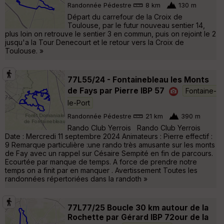
Randonnée Pédestre
8 km
130 m
Départ du carrefour de la Croix de
Toulouse, par le futur nouveau sentier 14,
plus loin on retrouve le sentier 3 en commun, puis on rejoint le 2
jusqu'a la Tour Denecourt et le retour vers la Croix de
Toulouse. »
77L55/24 - Fontainebleau les Monts
de Fays par Pierre IBP 57
Fontaine-
le-Port
Randonnée Pédestre
21 km
390 m
Rando Club Yerrois Rando Club Yerrois
Date : Mercredi 11 septembre 2024 Animateurs : Pierre effectif :
9 Remarque particulière :une rando très amusante sur les monts
de Fay avec un rappel sur Césaire Sempité en fin de parcours.
Ecourtée par manque de temps. A force de prendre notre
temps on a finit par en manquer . Avertissement Toutes les
randonnées répertoriées dans la randoth »
77L77/25 Boucle 30 km autour de la
Rochette par Gérard IBP 72our de la