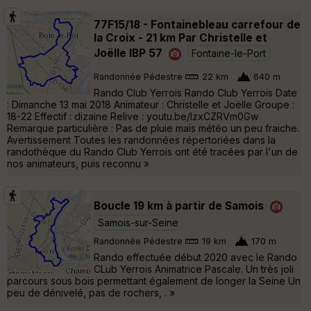
77F15/18 - Fontainebleau carrefour de
la Croix - 21 km Par Christelle et
Joëlle IBP 57
Fontaine-le-Port
Randonnée Pédestre
22 km
640 m
Rando Club Yerrois Rando Club Yerrois Date
: Dimanche 13 mai 2018 Animateur : Christelle et Joëlle Groupe :
18-22 Effectif : dizaine Relive : youtu.be/IzxCZRVm0Gw
Remarque particulière : Pas de pluie mais météo un peu fraiche.
Avertissement Toutes les randonnées répertoriées dans la
randothèque du Rando Club Yerrois ont été tracées par l'un de
nos animateurs, puis reconnu »
Boucle 19 km à partir de Samois
Samois-sur-Seine
Randonnée Pédestre
19 km
170 m
Rando effectuée début 2020 avec le Rando
CLub Yerrois Animatrice Pascale. Un très joli
parcours sous bois permettant également de longer la Seine Un
peu de dénivelé, pas de rochers, . »