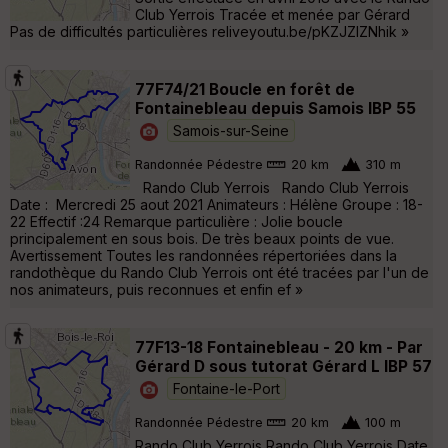
Club Yerrois Tracée et menée par Gérard
Pas de difficultés particulières reliveyoutu.be/pKZJZlZNhik »
77F74/21 Boucle en forêt de
Fontainebleau depuis Samois IBP 55
Samois-sur-Seine
Randonnée Pédestre
20 km
310 m
Rando Club Yerrois Rando Club Yerrois
Date : Mercredi 25 aout 2021 Animateurs : Hélène Groupe : 18-
22 Effectif :24 Remarque particulière : Jolie boucle
principalement en sous bois. De très beaux points de vue.
Avertissement Toutes les randonnées répertoriées dans la
randothèque du Rando Club Yerrois ont été tracées par l'un de
nos animateurs, puis reconnues et enfin ef »
77F13-18 Fontainebleau - 20 km - Par
Gérard D sous tutorat Gérard L IBP 57
Fontaine-le-Port
Randonnée Pédestre
20 km
100 m
Rando Club Yerrois Rando Club Yerrois Date