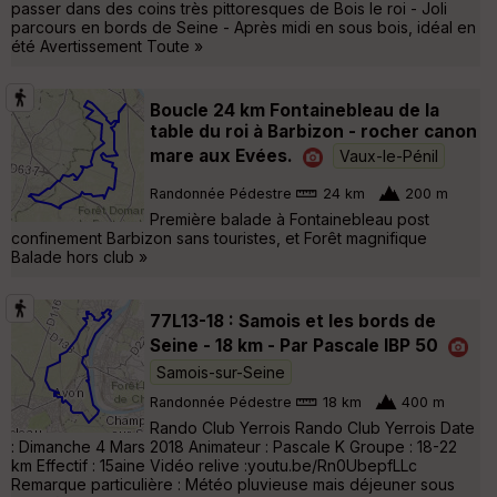
passer dans des coins très pittoresques de Bois le roi - Joli
parcours en bords de Seine - Après midi en sous bois, idéal en
été Avertissement Toute »
Boucle 24 km Fontainebleau de la
table du roi à Barbizon - rocher canon
mare aux Evées.
Vaux-le-Pénil
Randonnée Pédestre
24 km
200 m
Première balade à Fontainebleau post
confinement Barbizon sans touristes, et Forêt magnifique
Balade hors club »
77L13-18 : Samois et les bords de
Seine - 18 km - Par Pascale IBP 50
Samois-sur-Seine
Randonnée Pédestre
18 km
400 m
Rando Club Yerrois Rando Club Yerrois Date
: Dimanche 4 Mars 2018 Animateur : Pascale K Groupe : 18-22
km Effectif : 15aine Vidéo relive :youtu.be/Rn0UbepfLLc
Remarque particulière : Météo pluvieuse mais déjeuner sous