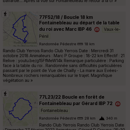
bavarde.... Après la vue sur Fontainebleau le retour à la cr »
77F52/18 / Boucle 18 km
Fontainebleau au départ de la table
du roi avec Marc IBP 46
Vaux-le-
Pénil
Randonnée Pédestre
18 km
Rando Club Yerrois Rando Club Yerrois Date : Mercredi 31
octobre 2018 Animateurs : Marc P Groupe : 18-22 km Effectif : 21
Relive : youtu.be/g15FfMeW14k Remarque particuliére : Parking
face à la table du roi . Randonnée sans difficultés particulières
passant par le point de Vue de Chailly - La mare aux Evées-
Nombreux rochers remarquables sur le trajet. Magnifique
végétation au »
77L23/22 Boucle en forêt de
Fontainebleau par Gérard IBP 72
Fontainebleau
Randonnée Pédestre
28 km
340 m
Rando Club Yerrois Rando Club Yerrois Date
: Dimanche 27 février 2022 Animateurs :Gérard D Groupe :25-30