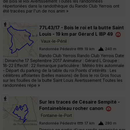
de Bois le Roi Avertissement Toutes les randonnées
répertoriées dans la randothèque du Rando Club Yerrois ont
été tracées par l'un de nos anim »
77L43/17 - Bois le roi et la butte Saint
Louis - 19 km par Gérard L IBP 49
Vaux-le-Pénil
Randonnée Pédestre
19 km
240 m
Rando Club Yerrois Rando Club Yerrois Date
: Dimanche 17 Septembre 2017 Animateur : Gérard L Groupe :
18-22 Effectif : 22 Remarque particulière : Météo très automnale
- Départ du parking de la table du roi Points d'intérêts : Les
célèbres affolantes (belles maisons) de Bois le roi Gros focus
sur les fouilles de la butte Saint Louis Avertissement Toutes les
randonnées répe »
Sur les traces de Césaire Sempité -
Fontainebleau rocher canon
Fontaine-le-Port
Randonnée Pédestre
17 km
280 m
Reprise en partie d'une rando organisée par