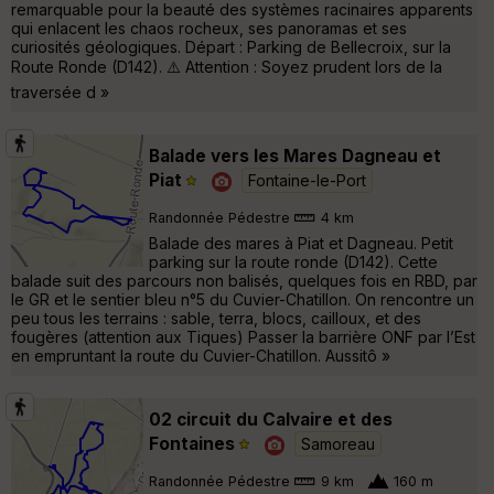
remarquable pour la beauté des systèmes racinaires apparents
qui enlacent les chaos rocheux, ses panoramas et ses
curiosités géologiques. Départ : Parking de Bellecroix, sur la
Route Ronde (D142). ⚠️ Attention : Soyez prudent lors de la
traversée d »
Balade vers les Mares Dagneau et
Piat
Fontaine-le-Port
Randonnée Pédestre
4 km
Balade des mares à Piat et Dagneau. Petit
parking sur la route ronde (D142). Cette
balade suit des parcours non balisés, quelques fois en RBD, par
le GR et le sentier bleu n°5 du Cuvier-Chatillon. On rencontre un
peu tous les terrains : sable, terra, blocs, cailloux, et des
fougères (attention aux Tiques) Passer la barrière ONF par l’Est
en empruntant la route du Cuvier-Chatillon. Aussitô »
02 circuit du Calvaire et des
Fontaines
Samoreau
Randonnée Pédestre
9 km
160 m