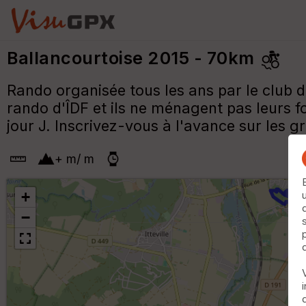
Ballancourtoise 2015 - 70km
Rando organisée tous les ans par le club 
rando d'ÎDF et ils ne ménagent pas leurs f
jour J. Inscrivez-vous à l'avance sur les g
+
m
/
m
+
−