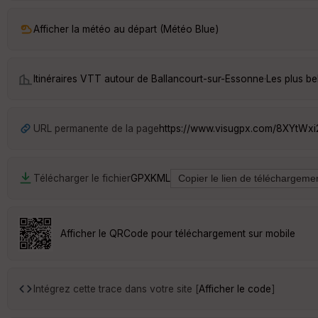
Afficher la météo au départ (Météo Blue)
Itinéraires VTT autour de
Ballancourt-sur-Essonne
·
Les plus b
URL permanente de la page
https://www.visugpx.com/8XYtWxi
Télécharger le fichier
GPX
KML
Afficher le QRCode pour téléchargement sur mobile
Intégrez cette trace dans votre site [
Afficher le code
]