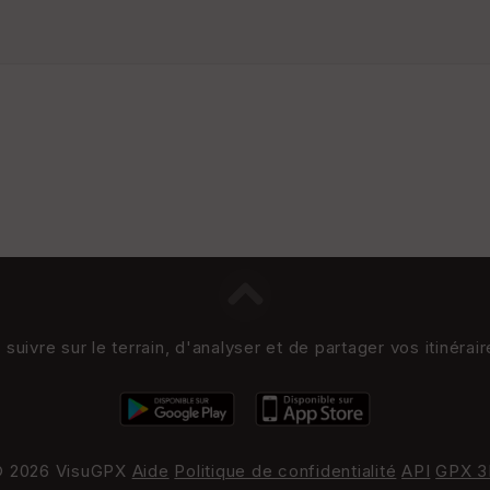
uivre sur le terrain, d'analyser et de partager vos itinérai
 2026 VisuGPX
Aide
Politique de confidentialité
API
GPX 3