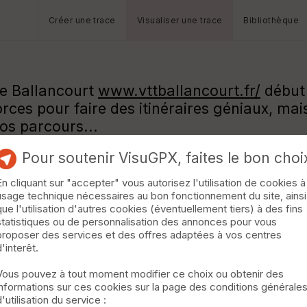
Créer une trace
Visualiser une trace
Bibliothèque
de Ballancourt
www.vttballancourt.fr/
début 
orces pour faire des itinéraires géniaux, ma
ros parcours...
Pour soutenir VisuGPX, faites le bon choi
En cliquant sur "accepter" vous autorisez l'utilisation de cookies à
usage technique nécessaires au bon fonctionnement du site, ainsi
que l'utilisation d'autres cookies (éventuellement tiers) à des fins
statistiques ou de personnalisation des annonces pour vous
proposer des services et des offres adaptées à vos centres
d'interêt.
Vous pouvez à tout moment modifier ce choix ou obtenir des
informations sur ces cookies sur la page des conditions générale
d'utilisation du service :