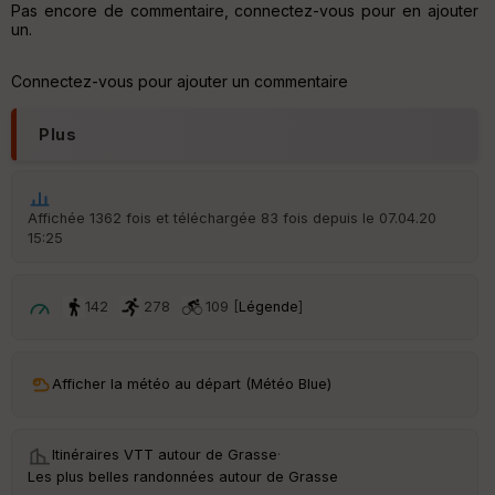
é
Pas encore de commentaire, connectez-vous pour en ajouter
p
un.
ar
t
Connectez-vous pour ajouter un commentaire
ar
ri
Plus
v
é
e
Affichée 1362 fois et téléchargée 83 fois depuis le 07.04.20
C
15:25
ou
le
ur
142
278
109 [
Légende
]
Afficher la météo au départ (Météo Blue)
Ep
ai
ss
eu
Itinéraires VTT autour de
Grasse
·
r
Les plus belles randonnées autour de Grasse