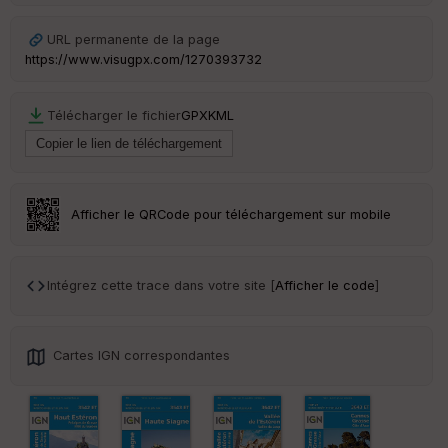
Tr
URL permanente de la page
an
https://www.visugpx.com/1270393732
sp
ar
en
Télécharger le fichier
GPX
KML
ce
Po
int
illé
Afficher le QRCode pour téléchargement sur mobile
s
S
Intégrez cette trace dans votre site [
Afficher le code
]
e
n
s
Cartes IGN correspondantes
St
re
et
Vi