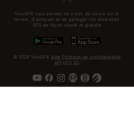
VisuGPX vous permet de créer, de suivre sur le
terrain, d'analyser et de partager vos itinéraires
GPS de façon simple et gratuite
© 2026 VisuGPX
Aide
Politique de confidentialité
API
GPX 3D