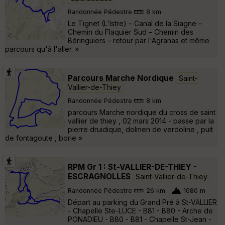
Randonnée Pédestre
8 km
Le Tignet (L'Istre) – Canal de la Siagne –
Chemin du Flaquier Sud – Chemin des
Béringuiers – retour par l'Agranas et même
parcours qu'à l'aller. »
Parcours Marche Nordique
Saint-
Vallier-de-Thiey
Randonnée Pédestre
8 km
parcours Marche nordique du cross de saint
vallier de thiey , 02 mars 2014 - passe par la
pierre druidique, dolmen de verdoline , puit
de fontagoute , borie »
RPM Gr 1 : St-VALLIER-DE-THIEY -
ESCRAGNOLLES
Saint-Vallier-de-Thiey
Randonnée Pédestre
26 km
1080 m
Départ au parking du Grand Pré à St-VALLIER
- Chapelle Ste-LUCE - B81 - B80 - Arche de
PONADIEU - B80 - B81 - Chapelle St-Jean -