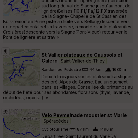
boucles départ le Tignet (l'Isère) direction
sud long du val de Siagne jusqu'au pont de
ligniére(Balises 110,111,111a,112,113)traversée
de la Siagne- Chapelle de St Cassien des
Bois-remontée Pune piste à droite vers Belluny,descente vers
rte departementaleet sa traversée, remontée sur le plateau(les
Croisières)descente vers la Siagne(Pont-Vieux) retour ver le
Pont de ligniére et sa trav »
St Vallier plateaux de Caussols et
Calern
Saint-Vallier-de-Thiey
Randonnée Pédestre
44 km
1680 m
Deux à trois jours sur les plateaux karstiques
des pré-Alpes de Grasse. Eau uniquement
dans les villages. Conseillée du printemps au
début de l'été pour ses abondantes floraisons (thym, lavande,
orchidées, orpins...). »
Velo Peymeinade moustier st Marie
Spéracèdes
Cyclotourisme
87 km
1490 m
Départ reel Saint Laurent du Var RDV