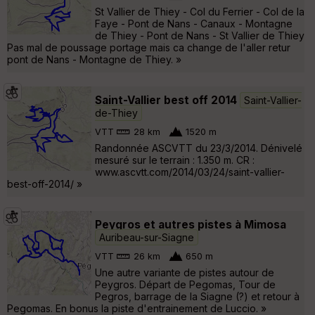
St Vallier de Thiey - Col du Ferrier - Col de la
Faye - Pont de Nans - Canaux - Montagne
de Thiey - Pont de Nans - St Vallier de Thiey
Pas mal de poussage portage mais ca change de l'aller retur
pont de Nans - Montagne de Thiey. »
Saint-Vallier best off 2014
Saint-Vallier-
de-Thiey
VTT
28 km
1520 m
Randonnée ASCVTT du 23/3/2014. Dénivelé
mesuré sur le terrain : 1.350 m. CR :
www.ascvtt.com/2014/03/24/saint-vallier-
best-off-2014/ »
Peygros et autres pistes à Mimosa
Auribeau-sur-Siagne
VTT
26 km
650 m
Une autre variante de pistes autour de
Peygros. Départ de Pegomas, Tour de
Pegros, barrage de la Siagne (?) et retour à
Pegomas. En bonus la piste d'entrainement de Luccio. »