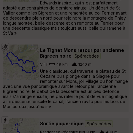
Edwards inspiré... qui s'est parfaitement
adapté aux contraintes de dernière minute. Un départ de St
Vallier comme les Bigreen et une remontée au col Ferrier avant
de descendre plein nord pour rejoindre la montagne de Thiey
longue montée, belle descente et on remonte au Ferrier pour
une descente classique mais toujours aussi belle qui ramène à
St Va »
Le Tignet Mons retour par ancienne
Bigreen noire
Spéracèdes
VTT
49 km
1240 m
Une classique, qui traverse le plateau de St
Cezaire puis plonge dans la Siagne pour
remonter sur Mons, joli village ou l'on mange
avec une vue panoramique avant le retour par l'ancienne
Bigreen noire, le début de la descente est un peu défoncé
mais s'arrange ensuite, ne pas rater le point de vue magnifique
à mi descente. ensuite le canal, l'ancien ravito puis les bois de
Montauroux jusqu'au s »
Sortie pique-nique
Spéracèdes
Randonnée Pédestre
9 km
430 m