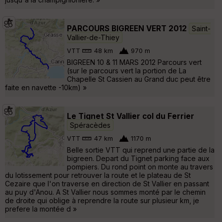
PARCOURS BIGREEN VERT 2012
Saint-
Vallier-de-Thiey
VTT
48 km
970 m
BIGREEN 10 & 11 MARS 2012 Parcours vert
(sur le parcours vert la portion de La
Chapelle St Cassien au Grand duc peut être
faite en navette -10km) »
Le Tignet St Vallier col du Ferrier
Spéracèdes
VTT
47 km
1170 m
Belle sortie VTT qui reprend une partie de la
bigreen. Depart du Tignet parking face aux
pompiers. Du rond point on monte au travers
du lotissement pour retrouver la route et le plateau de St
Cezaire que l'on traverse en direction de St Vallier en passant
au puy d'Anou. A St Vallier nous sommes monté par le chemin
de droite qui oblige à reprendre la route sur plusieur km, je
prefere la montée d »