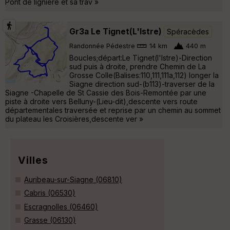
Pont de ligniére et sa trav »
Gr3a Le Tignet(L'Istre)
Spéracèdes
Randonnée Pédestre
14 km
440 m
Boucles;départ:Le Tignet(l'Istre)-Direction
sud puis à droite, prendre Chemin de La
Grosse Colle(Balises:110,111,111a,112) longer la
Siagne direction sud-(b113)-traverser de la
Siagne -Chapelle de St Cassie des Bois-Remontée par une
piste à droite vers Belluny-(Lieu-dit),descente vers route
départementales traversée et reprise par un chemin au sommet
du plateau les Croisières,descente ver »
Villes
Auribeau-sur-Siagne (06810)
Cabris (06530)
Escragnolles (06460)
Grasse (06130)