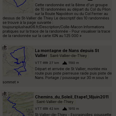
Cette randonnée est la 8ème d'un groupe
de 10 randonnées au départ du Col du Pilon
sur la Route Napoléon ou du Col Ferrier au
dessus de St-Vallier de Thiey Le descriptif des 10 randonnées
se trouve à la page suivante :
toujoursplushaut06.fr/Description/Colle-Macon Informations
pratiques sur la trace de la randonnée - Pour visualiser la trace
de la randonnée sur la carte IGN au 1:25 000 »
La montagne de Nans depuis St
Vallier
Saint-Vallier-de-Thiey
VTT
27 km
1190 m
Départ et arrivée de St Vallier, montée mix
route puis piste pierreuse raide puis piste de
Nans. Portage / poussage sur 30 m sous le
sommet »
Chemins_du_Soleil_Etape1_18juin2011
Saint-Vallier-de-Thiey
VTT
42 km
1910 m
St-Vallier-de-Thiey - Escragnolles: poussette