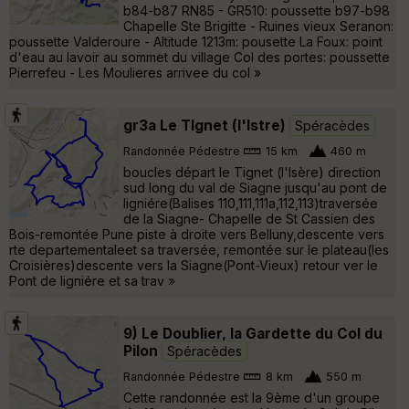
b84-b87 RN85 - GR510: poussette b97-b98
Chapelle Ste Brigitte - Ruines vieux Seranon:
poussette Valderoure - Altitude 1213m: pousette La Foux: point
d'eau au lavoir au sommet du village Col des portes: poussette
Pierrefeu - Les Moulieres arrivee du col »
gr3a Le TIgnet (l'Istre)
Spéracèdes
Randonnée Pédestre
15 km
460 m
boucles départ le Tignet (l'Isère) direction
sud long du val de Siagne jusqu'au pont de
ligniére(Balises 110,111,111a,112,113)traversée
de la Siagne- Chapelle de St Cassien des
Bois-remontée Pune piste à droite vers Belluny,descente vers
rte departementaleet sa traversée, remontée sur le plateau(les
Croisières)descente vers la Siagne(Pont-Vieux) retour ver le
Pont de ligniére et sa trav »
9) Le Doublier, la Gardette du Col du
Pilon
Spéracèdes
Randonnée Pédestre
8 km
550 m
Cette randonnée est la 9ème d'un groupe