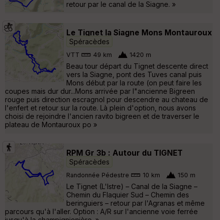
retour par le canal de la Siagne. »
Le Tignet la Siagne Mons Montauroux
Spéracèdes
VTT
49 km
1420 m
Beau tour départ du Tignet descente direct
vers la Siagne, pont des Tuves canal puis
Mons début par la route (on peut faire les
coupes mais dur dur...Mons arrivée par l"ancienne Bigreen
rouge puis direction escragnol pour descendre au chateau de
l'enfert et retour sur la route. Là plein d'option, nous avons
choisi de rejoindre l'ancien ravito bigreen et de traverser le
plateau de Montauroux po »
RPM Gr 3b : Autour du TIGNET
Spéracèdes
Randonnée Pédestre
10 km
150 m
Le Tignet (L'Istre) – Canal de la Siagne –
Chemin du Flaquier Sud – Chemin des
beringuiers – retour par l'Agranas et même
parcours qu'à l'aller. Option : A/R sur l'ancienne voie ferrée
jusqu'à la champignionière. »