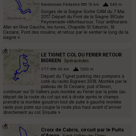
Randonnée Pédestre
15 km
540 m
Gorges de la Siagne Sortie CAM du 7 Mai
2017. Départ du Pont de la Siagne (ROute
Peymenade->Montauroux. Tour antihoraire.
Aller en Rive Gauche, les tuves, Chapelle St Saturnin, St
Cezaire, Pont des moulins; et retour par le sentier le long de la
siagne »
LE TIGNET COL DU FERIER RETOUR
BIGREEN
Spéracèdes
VTT
45 km
1260 m
Départ du Tignet parking des pompiers à
coté du ravito Bigreen 2018. Montée par le
plateau de St Cezaire, puit d'Amon,
continuer sur St Valliers puis montée au Ferier par la piste (au
départ de la route du col qui est à droite après le champs
prendre la montée goudron tout de suite à gauche montée
raide puis piste qui coupe la route plus haut avant d'arriver
directement au col. Ensuite »
Croix de Cabris, circuit par le Puits
d'Amon
Saint-Vallier-de-Thiey