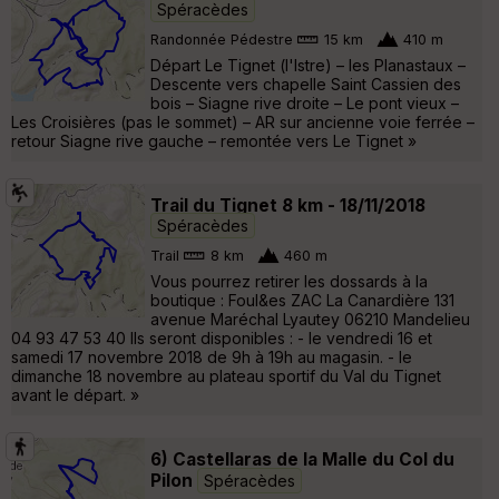
Spéracèdes
Randonnée Pédestre
15 km
410 m
Départ Le Tignet (l'Istre) – les Planastaux –
Descente vers chapelle Saint Cassien des
bois – Siagne rive droite – Le pont vieux –
Les Croisières (pas le sommet) – AR sur ancienne voie ferrée –
retour Siagne rive gauche – remontée vers Le Tignet »
Trail du Tignet 8 km - 18/11/2018
Spéracèdes
Trail
8 km
460 m
Vous pourrez retirer les dossards à la
boutique : Foul&es ZAC La Canardière 131
avenue Maréchal Lyautey 06210 Mandelieu
04 93 47 53 40 Ils seront disponibles : - le vendredi 16 et
samedi 17 novembre 2018 de 9h à 19h au magasin. - le
dimanche 18 novembre au plateau sportif du Val du Tignet
avant le départ. »
6) Castellaras de la Malle du Col du
Pilon
Spéracèdes