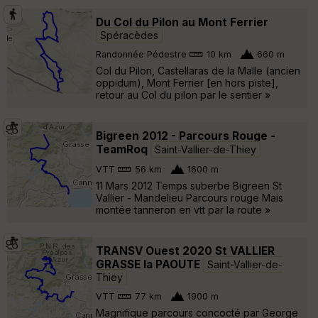
Du Col du Pilon au Mont Ferrier
Spéracèdes
Randonnée Pédestre
10 km
660 m
Col du Pilon, Castellaras de la Malle (ancien
oppidum), Mont Ferrier [en hors piste],
retour au Col du pilon par le sentier »
Bigreen 2012 - Parcours Rouge -
TeamRoq
Saint-Vallier-de-Thiey
VTT
56 km
1600 m
11 Mars 2012 Temps suberbe Bigreen St
Vallier - Mandelieu Parcours rouge Mais
montée tanneron en vtt par la route »
TRANSV Ouest 2020 St VALLIER
GRASSE la PAOUTE
Saint-Vallier-de-
Thiey
VTT
77 km
1900 m
Magnifique parcours concocté par George