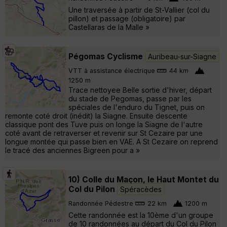
Une traversée à partir de St-Vallier (col du
pillon) et passage (obligatoire) par
Castellaras de la Malle »
Pégomas Cyclisme
Auribeau-sur-Siagne
VTT à assistance électrique
44 km
1250 m
Trace nettoyee Belle sortie d'hiver, départ
du stade de Pegomas, passe par les
spéciales de l'enduro du Tignet, puis on
remonte coté droit (inédit) la Siagne. Ensuite descente
classique pont des Tuve puis on longe la Siagne de l'autre
coté avant de retraverser et revenir sur St Cezaire par une
longue montée qui passe bien en VAE. A St Cezaire on reprend
le tracé des anciennes Bigreen pour a »
10) Colle du Maçon, le Haut Montet du
Col du Pilon
Spéracèdes
Randonnée Pédestre
22 km
1200 m
Cette randonnée est la 10ème d'un groupe
de 10 randonnées au départ du Col du Pilon