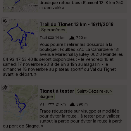
druidique retour bois d\'amont 12 ,8 km 250
m dénivelé »
Trail du Tignet 13 km - 18/11/2018
Spéracèdes
Trail
14 km
720 m
Vous pourrez retirer les dossards à la
boutique : Foul&es ZAC La Canardière 131
avenue Maréchal Lyautey 06210 Mandelieu
04 93 47 53 40 Ils seront disponibles : - le vendredi 16 et
samedi 17 novembre 2018 de 9h à 19h au magasin. - le
dimanche 18 novembre au plateau sportif du Val du Tignet
avant le départ. »
Tignet à tester
Saint-Cézaire-sur-
Siagne
VTT
21 km
390 m
Trace récupérée sur visugpx et modifiée
pour éviter la route... à tester pour valider,
surtout la partie pour éviter la route à partir
du pont de Siagne. »