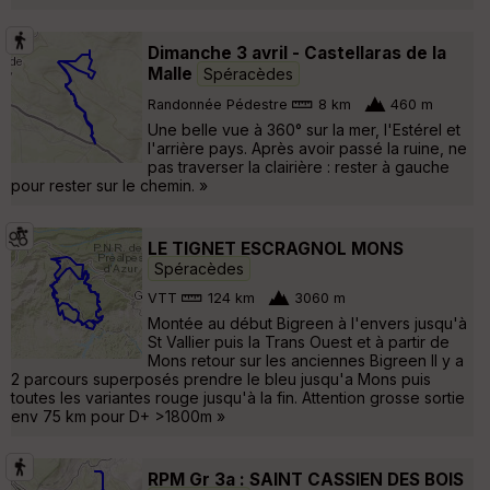
Dimanche 3 avril - Castellaras de la
Malle
Spéracèdes
Randonnée Pédestre
8 km
460 m
Une belle vue à 360° sur la mer, l'Estérel et
l'arrière pays. Après avoir passé la ruine, ne
pas traverser la clairière : rester à gauche
pour rester sur le chemin. »
LE TIGNET ESCRAGNOL MONS
Spéracèdes
VTT
124 km
3060 m
Montée au début Bigreen à l'envers jusqu'à
St Vallier puis la Trans Ouest et à partir de
Mons retour sur les anciennes Bigreen Il y a
2 parcours superposés prendre le bleu jusqu'a Mons puis
toutes les variantes rouge jusqu'à la fin. Attention grosse sortie
env 75 km pour D+ >1800m »
RPM Gr 3a : SAINT CASSIEN DES BOIS