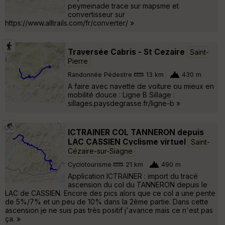
peymeinade trace sur mapsme et
convertisseur sur
https://www.alltrails.com/fr/converter/ »
Traversée Cabris - St Cezaire
Saint-
Pierre
Randonnée Pédestre
13 km
430 m
A faire avec navette de voiture ou mieux en
mobilité douce : Ligne B Sillage :
sillages.paysdegrasse.fr/ligne-b »
ICTRAINER COL TANNERON depuis
LAC CASSIEN Cyclisme virtuel
Saint-
Cézaire-sur-Siagne
Cyclotourisme
21 km
490 m
Application ICTRAINER : import du tracé
ascension du col du TANNERON depuis le
LAC de CASSIEN. Encore des pics alors que ce col a une pente
de 5%/7% et un peu de 10% dans la 2ème partie. Dans cette
ascension je ne suis pas très positif j'avance mais ce n'est pas
ça. »