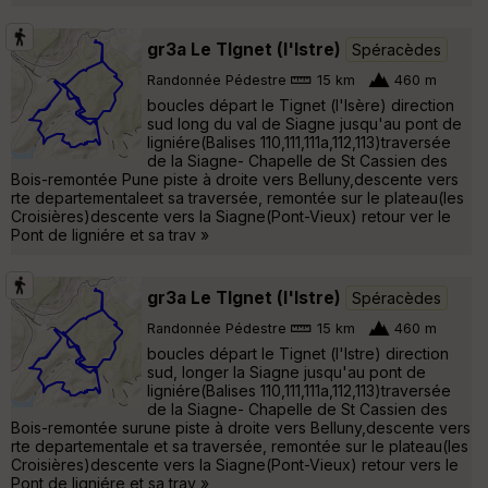
gr3a Le TIgnet (l'Istre)
Spéracèdes
Randonnée Pédestre
15 km
460 m
boucles départ le Tignet (l'Isère) direction
sud long du val de Siagne jusqu'au pont de
ligniére(Balises 110,111,111a,112,113)traversée
de la Siagne- Chapelle de St Cassien des
Bois-remontée Pune piste à droite vers Belluny,descente vers
rte departementaleet sa traversée, remontée sur le plateau(les
Croisières)descente vers la Siagne(Pont-Vieux) retour ver le
Pont de ligniére et sa trav »
gr3a Le TIgnet (l'Istre)
Spéracèdes
Randonnée Pédestre
15 km
460 m
boucles départ le Tignet (l'Istre) direction
sud, longer la Siagne jusqu'au pont de
ligniére(Balises 110,111,111a,112,113)traversée
de la Siagne- Chapelle de St Cassien des
Bois-remontée surune piste à droite vers Belluny,descente vers
rte departementale et sa traversée, remontée sur le plateau(les
Croisières)descente vers la Siagne(Pont-Vieux) retour vers le
Pont de ligniére et sa trav »