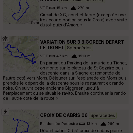
VTT
15 km
270 m
Circuit de XC, court et facile (exceptée une
très courte portion sous la Croix) avec visite
du joli puits d'Amon. »
VARIATION SUR 3 BIGGREEN DEPART
LE TIGNET
Spéracèdes
VTT
47 km
1510 m
En partant du Parking de la mairie du Tignet,
on monte sur le plateau de St Cezaire puis
descente dans la Siagne et remontée de
l'autre coté vers Mons. Déjeuner sur l'esplanade de Mons puis
prendre le départ de la descente sous le restaurant ex rando
noire. On suivra cette ancienne Biggreen jusqu'à
l'emplacement ou se situait le ravito. Ensuite continuer la rando
de l'autre coté de la route »
CROIX DE CABRIS 06
Spéracèdes
Randonnée Pédestre
13 km
260 m
Départ cabris GR 51 croix de cabris pierre