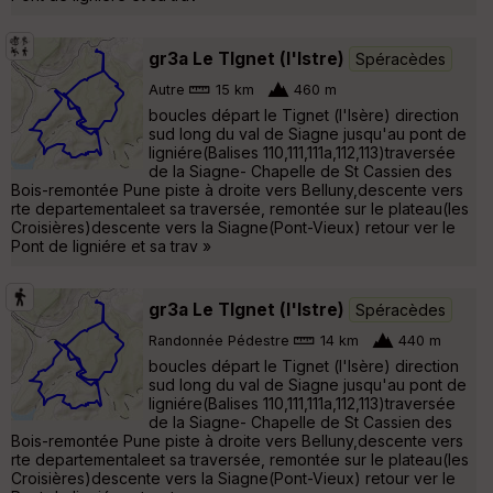
gr3a Le TIgnet (l'Istre)
Spéracèdes
Autre
15 km
460 m
boucles départ le Tignet (l'Isère) direction
sud long du val de Siagne jusqu'au pont de
ligniére(Balises 110,111,111a,112,113)traversée
de la Siagne- Chapelle de St Cassien des
Bois-remontée Pune piste à droite vers Belluny,descente vers
rte departementaleet sa traversée, remontée sur le plateau(les
Croisières)descente vers la Siagne(Pont-Vieux) retour ver le
Pont de ligniére et sa trav »
gr3a Le TIgnet (l'Istre)
Spéracèdes
Randonnée Pédestre
14 km
440 m
boucles départ le Tignet (l'Isère) direction
sud long du val de Siagne jusqu'au pont de
ligniére(Balises 110,111,111a,112,113)traversée
de la Siagne- Chapelle de St Cassien des
Bois-remontée Pune piste à droite vers Belluny,descente vers
rte departementaleet sa traversée, remontée sur le plateau(les
Croisières)descente vers la Siagne(Pont-Vieux) retour ver le