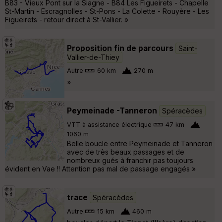
B83 - Vieux Pont sur la Siagne - B84 Les Figueirets - Chapelle
St-Martin - Escragnolles - St-Pons - La Colette - Rouyère - Les
Figueirets - retour direct à St-Vallier. »
Proposition fin de parcours
Saint-
Vallier-de-Thiey
Autre
60 km
270 m
»
Peymeinade -Tanneron
Spéracèdes
VTT à assistance électrique
47 km
1060 m
Belle boucle entre Peymeinade et Tanneron
avec de très beaux passages et de
nombreux gués à franchir pas toujours
évident en Vae !! Attention pas mal de passage engagés »
trace
Spéracèdes
Autre
15 km
460 m