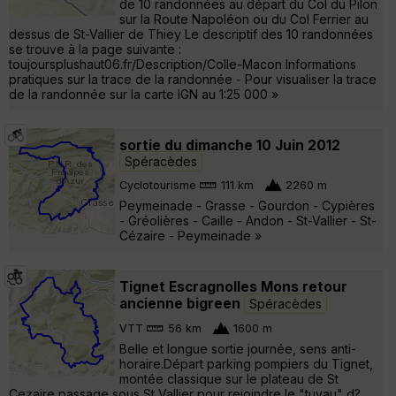
de 10 randonnées au départ du Col du Pilon
sur la Route Napoléon ou du Col Ferrier au
dessus de St-Vallier de Thiey Le descriptif des 10 randonnées
se trouve à la page suivante :
toujoursplushaut06.fr/Description/Colle-Macon Informations
pratiques sur la trace de la randonnée - Pour visualiser la trace
de la randonnée sur la carte IGN au 1:25 000 »
sortie du dimanche 10 Juin 2012
Spéracèdes
Cyclotourisme
111 km
2260 m
Peymeinade - Grasse - Gourdon - Cypières
- Gréolières - Caille - Andon - St-Vallier - St-
Cézaire - Peymeinade »
Tignet Escragnolles Mons retour
ancienne bigreen
Spéracèdes
VTT
56 km
1600 m
Belle et longue sortie journée, sens anti-
horaire.Départ parking pompiers du Tignet,
montée classique sur le plateau de St
Cezaire passage sous St Vallier pour rejoindre le "tuyau" d?