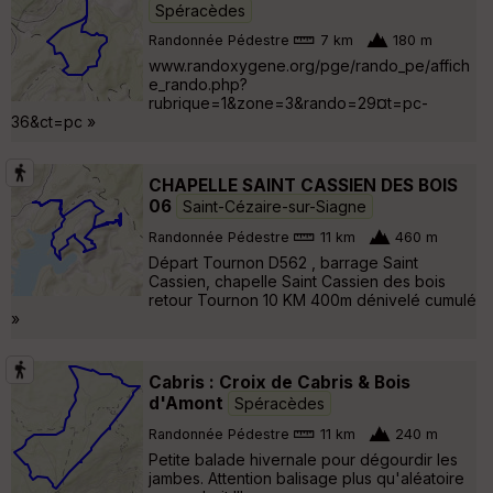
Spéracèdes
Randonnée Pédestre
7 km
180 m
www.randoxygene.org/pge/rando_pe/affich
e_rando.php?
rubrique=1&zone=3&rando=29¤t=pc-
36&ct=pc »
CHAPELLE SAINT CASSIEN DES BOIS
06
Saint-Cézaire-sur-Siagne
Randonnée Pédestre
11 km
460 m
Départ Tournon D562 , barrage Saint
Cassien, chapelle Saint Cassien des bois
retour Tournon 10 KM 400m dénivelé cumulé
»
Cabris : Croix de Cabris & Bois
d'Amont
Spéracèdes
Randonnée Pédestre
11 km
240 m
Petite balade hivernale pour dégourdir les
jambes. Attention balisage plus qu'aléatoire