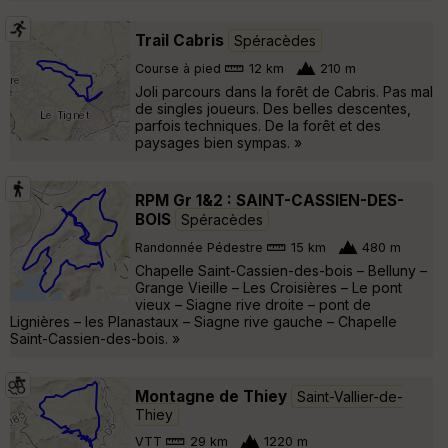
Trail Cabris
Spéracèdes
Course à pied
12 km
210 m
Joli parcours dans la forêt de Cabris. Pas mal
de singles joueurs. Des belles descentes,
parfois techniques. De la forêt et des
paysages bien sympas. »
RPM Gr 1&2 : SAINT-CASSIEN-DES-
BOIS
Spéracèdes
Randonnée Pédestre
15 km
480 m
Chapelle Saint-Cassien-des-bois – Belluny –
Grange Vieille – Les Croisières – Le pont
vieux – Siagne rive droite – pont de
Lignières – les Planastaux – Siagne rive gauche – Chapelle
Saint-Cassien-des-bois. »
Montagne de Thiey
Saint-Vallier-de-
Thiey
VTT
29 km
1220 m