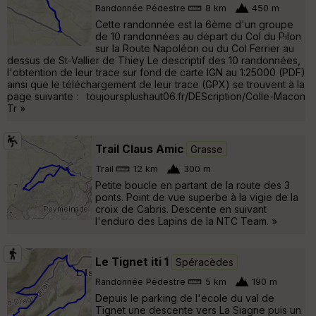
Randonnée Pédestre
8 km
450 m
Cette randonnée est la 6ème d'un groupe
de 10 randonnées au départ du Col du Pilon
sur la Route Napoléon ou du Col Ferrier au
dessus de St-Vallier de Thiey Le descriptif des 10 randonnées,
l'obtention de leur trace sur fond de carte IGN au 1:25000 (PDF)
ainsi que le téléchargement de leur trace (GPX) se trouvent à la
page suivante : toujoursplushaut06.fr/DEScription/Colle-Macon
Tr »
Trail Claus Amic
Grasse
Trail
12 km
300 m
Petite boucle en partant de la route des 3
ponts. Point de vue superbe à la vigie de la
croix de Cabris. Descente en suivant
l'enduro des Lapins de la NTC Team. »
Le Tignet iti 1
Spéracèdes
Randonnée Pédestre
5 km
190 m
Depuis le parking de l'école du val de
Tignet une descente vers La Siagne puis un