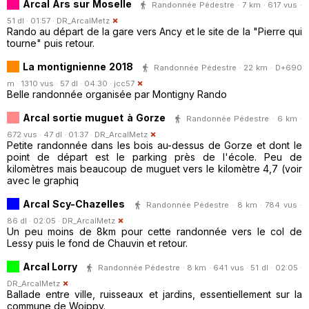
Arcal Ars sur Moselle
Randonnée Pédestre · 7 km · 617 vus ·
51 dl · 01:57 ·
DR_ArcalMetz
Rando au départ de la gare vers Ancy et le site de la "Pierre qui
tourne" puis retour.
La montignienne 2018
Randonnée Pédestre · 22 km · D+690
m · 1310 vus · 57 dl · 04:30 ·
jcc57
Belle randonnée organisée par Montigny Rando
Arcal sortie muguet à Gorze
Randonnée Pédestre · 6 km ·
672 vus · 47 dl · 01:37 ·
DR_ArcalMetz
Petite randonnée dans les bois au-dessus de Gorze et dont le
point de départ est le parking près de l'école. Peu de
kilomètres mais beaucoup de muguet vers le kilomètre 4,7 (voir
avec le graphiq
Arcal Scy-Chazelles
Randonnée Pédestre · 8 km · 784 vus ·
86 dl · 02:05 ·
DR_ArcalMetz
Un peu moins de 8km pour cette randonnée vers le col de
Lessy puis le fond de Chauvin et retour.
Arcal Lorry
Randonnée Pédestre · 8 km · 641 vus · 51 dl · 02:05 ·
DR_ArcalMetz
Ballade entre ville, ruisseaux et jardins, essentiellement sur la
commune de Woippy.