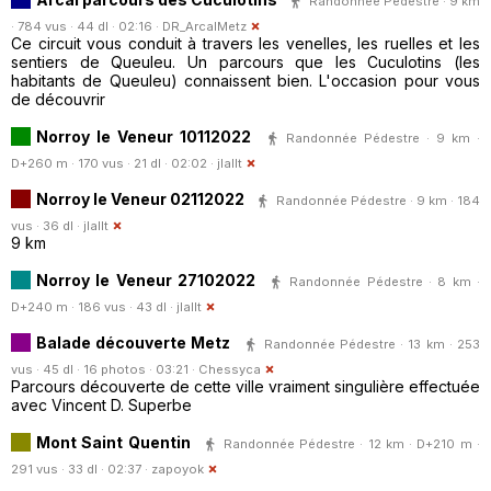
Randonnée Pédestre · 9 km
· 784 vus · 44 dl · 02:16 ·
DR_ArcalMetz
Ce circuit vous conduit à travers les venelles, les ruelles et les
sentiers de Queuleu. Un parcours que les Cuculotins (les
habitants de Queuleu) connaissent bien. L'occasion pour vous
de découvrir
Norroy le Veneur 10112022
Randonnée Pédestre · 9 km ·
D+260 m · 170 vus · 21 dl · 02:02 ·
jlallt
Norroy le Veneur 02112022
Randonnée Pédestre · 9 km · 184
vus · 36 dl ·
jlallt
9 km
Norroy le Veneur 27102022
Randonnée Pédestre · 8 km ·
D+240 m · 186 vus · 43 dl ·
jlallt
Balade découverte Metz
Randonnée Pédestre · 13 km · 253
vus · 45 dl · 16 photos · 03:21 ·
Chessyca
Parcours découverte de cette ville vraiment singulière effectuée
avec Vincent D. Superbe
Mont Saint Quentin
Randonnée Pédestre · 12 km · D+210 m ·
291 vus · 33 dl · 02:37 ·
zapoyok