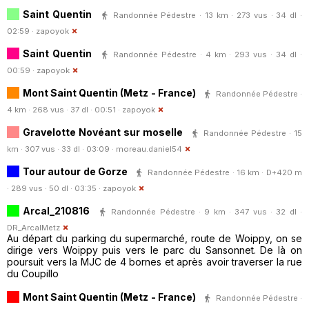
Saint Quentin
Randonnée Pédestre · 13 km · 273 vus · 34 dl ·
02:59 ·
zapoyok
Saint Quentin
Randonnée Pédestre · 4 km · 293 vus · 34 dl ·
00:59 ·
zapoyok
Mont Saint Quentin (Metz - France)
Randonnée Pédestre ·
4 km · 268 vus · 37 dl · 00:51 ·
zapoyok
Gravelotte Novéant sur moselle
Randonnée Pédestre · 15
km · 307 vus · 33 dl · 03:09 ·
moreau.daniel54
Tour autour de Gorze
Randonnée Pédestre · 16 km · D+420 m
· 289 vus · 50 dl · 03:35 ·
zapoyok
Arcal_210816
Randonnée Pédestre · 9 km · 347 vus · 32 dl ·
DR_ArcalMetz
Au départ du parking du supermarché, route de Woippy, on se
dirige vers Woippy puis vers le parc du Sansonnet. De là on
poursuit vers la MJC de 4 bornes et après avoir traverser la rue
du Coupillo
Mont Saint Quentin (Metz - France)
Randonnée Pédestre ·