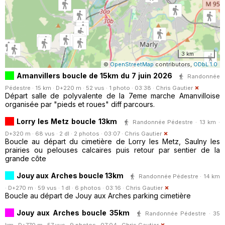
3 km
©
OpenStreetMap
contributors,
ODbL 1.0
Amanvillers boucle de 15km du 7 juin 2026
Randonnée
Pédestre · 15 km · D+220 m · 52 vus · 1 photo · 03:38 ·
Chris Gautier
Départ salle de polyvalente de la 7eme marche Amanvilloise
organisée par "pieds et roues" diff parcours.
Lorry les Metz boucle 13km
Randonnée Pédestre · 13 km ·
D+320 m · 68 vus · 2 dl · 2 photos · 03:07 ·
Chris Gautier
Boucle au départ du cimetière de Lorry les Metz, Saulny les
prairies ou pelouses calcaires puis retour par sentier de la
grande côte
Jouy aux Arches boucle 13km
Randonnée Pédestre · 14 km
· D+270 m · 59 vus · 1 dl · 6 photos · 03:16 ·
Chris Gautier
Boucle au départ de Jouy aux Arches parking cimetière
Jouy aux Arches boucle 35km
Randonnée Pédestre · 35
km · D+770 m · 57 vus · 9 photos · 07:04 ·
Chris Gautier