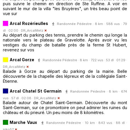
puis suivre le chemin en direction de Ste Ruffine. A voir en
suivant le mur de la villa "les Bruyères", un très beau point de
vue sur
Arcal Rozérieulles
Randonnée Pédestre · 8 km · 588 vus · 79
dl · 02:00 ·
DR_ArcalMetz
Au départ du parking des tennis, prendre le chemin qui longe la
nationale vers le plateau de Gravelotte. Après avoir vu les
vestiges du champ de bataille près de la ferme St Hubert,
revenez sur vos
Arcal Gorze
Randonnée Pédestre · 8 km · 722 vus · 53 dl · 01:29 ·
DR_ArcalMetz
Balade à Gorze au départ du parking de la mairie. Belle
découverte de la chapelle des lépreux et de la collégiale Saint-
Étienne.
Arcal Chatel St Germain
Randonnée Pédestre · 8 km · 674
vus · 57 dl · 02:08 ·
DR_ArcalMetz
Balade autour de Chatel Saint-Germain. Découverte du mont
Saint-Germain, sur ce promontoire on peut admirer les ruines du
château et du prieuré. Un peu moins de 8 kilomètres.
Marche Vaux
Randonnée Pédestre · 10 km · 843 vus · 88 dl ·
niko57