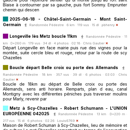
Blaise à contourner par sa gauche, puis fort Sommy. Emprunter
chemin qui descen
2025-06-18 - Châtel-Saint-Germain - Mont Saint-
Germain
Randonnée Pédestre · 6 km · 119 vus · 15 dl ·
pbhenry
Longeville lès Metz boucle 11km
Randonnée Pédestre · 11
km · D+260 m · 179 vus · 34 dl · 4 photos · 02:18 ·
Chris Gautier
Départ Longeville en face mairie puis rue des vignes pour la
montée, suite cercle bleu et rouge, retour par la route de scy
Chazelles
Boucle départ Belle croix ou porte des Allemands
Randonnée Pédestre · 18 km · 357 vus · 39 dl · 6 photos · 03:03 ·
Chris
Gautier
Boucle de 18km au départ de Belle croix ou porte des
Allemands, sens anti horaire. Remparts, plan d eau, canal
Montigny avec les différentes péniches puis traverser moulins
pour Marly, revenir par
Metz à Scy-Chazelles - Robert Schumann - L'UNION
EUROPÉENNE 042025
Randonnée Pédestre · 13 km · D+220 m ·
217 vus · 15 dl · 6 photos · 02:26 ·
Louis6769
Maison de Robert Schuman à Scy-Chazelles, lieu de mémoire et