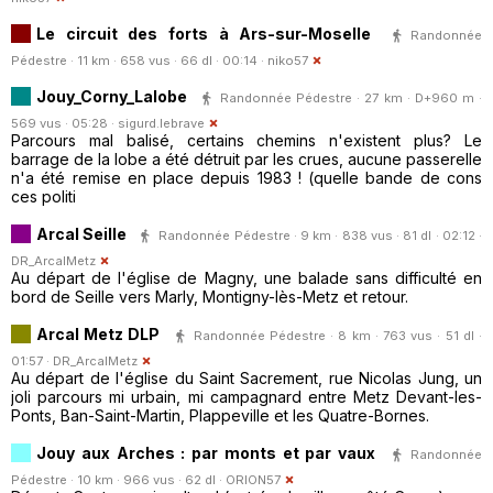
Le circuit des forts à Ars-sur-Moselle
Randonnée
Pédestre · 11 km · 658 vus · 66 dl · 00:14 ·
niko57
Jouy_Corny_Lalobe
Randonnée Pédestre · 27 km · D+960 m ·
569 vus · 05:28 ·
sigurd.lebrave
Parcours mal balisé, certains chemins n'existent plus? Le
barrage de la lobe a été détruit par les crues, aucune passerelle
n'a été remise en place depuis 1983 ! (quelle bande de cons
ces politi
Arcal Seille
Randonnée Pédestre · 9 km · 838 vus · 81 dl · 02:12 ·
DR_ArcalMetz
Au départ de l'église de Magny, une balade sans difficulté en
bord de Seille vers Marly, Montigny-lès-Metz et retour.
Arcal Metz DLP
Randonnée Pédestre · 8 km · 763 vus · 51 dl ·
01:57 ·
DR_ArcalMetz
Au départ de l'église du Saint Sacrement, rue Nicolas Jung, un
joli parcours mi urbain, mi campagnard entre Metz Devant-les-
Ponts, Ban-Saint-Martin, Plappeville et les Quatre-Bornes.
Jouy aux Arches : par monts et par vaux
Randonnée
Pédestre · 10 km · 966 vus · 62 dl ·
ORION57