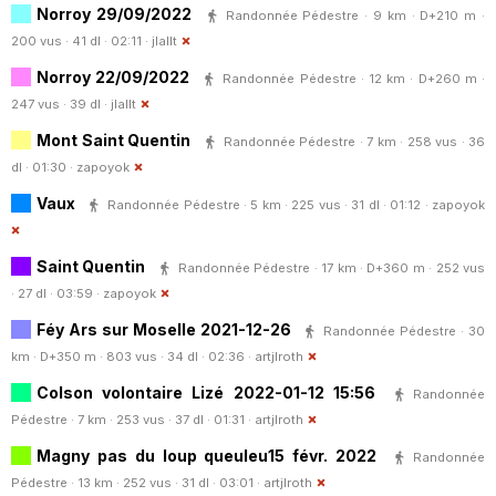
Norroy 29/09/2022
Randonnée Pédestre · 9 km · D+210 m ·
200 vus · 41 dl · 02:11 ·
jlallt
Norroy 22/09/2022
Randonnée Pédestre · 12 km · D+260 m ·
247 vus · 39 dl ·
jlallt
Mont Saint Quentin
Randonnée Pédestre · 7 km · 258 vus · 36
dl · 01:30 ·
zapoyok
Vaux
Randonnée Pédestre · 5 km · 225 vus · 31 dl · 01:12 ·
zapoyok
Saint Quentin
Randonnée Pédestre · 17 km · D+360 m · 252 vus
· 27 dl · 03:59 ·
zapoyok
Féy Ars sur Moselle 2021-12-26
Randonnée Pédestre · 30
km · D+350 m · 803 vus · 34 dl · 02:36 ·
artjlroth
Colson volontaire Lizé 2022-01-12 15:56
Randonnée
Pédestre · 7 km · 253 vus · 37 dl · 01:31 ·
artjlroth
Magny pas du loup queuleu15 févr. 2022
Randonnée
Pédestre · 13 km · 252 vus · 31 dl · 03:01 ·
artjlroth