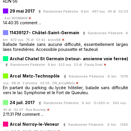
RDN 56
29 mai 2017
Randonnée Pédestre · 9 km · 467 vus · 45 dl · 02:03
·
Eric IRONMAN
14:40:35 comment ...
11439127- Châtel-Saint-Germain
Randonnée Pédestre · 8
km · 872 vus · 75 dl · 01:42 ·
krorv68
Ballade familiale sans aucune difficulté, essentiellement larges
laies forestières. Accessible poussette et fauteuil.
Archal Chatel St Germain (retour- ancienne voie ferrée)
Randonnée Pédestre · 8 km · 523 vus · 53 dl ·
Paula.Onet
Arcal Metz-Technopôle
Randonnée Pédestre · 8 km · 1078
vus · 96 dl · 2 photos · 02:05 ·
DR_ArcalMetz
En partant du parking du lycée hôtelier, balade sans difficulté
vers le lac Symphonie et le Fort de Queuleu.
24 juil. 2017
Randonnée Pédestre · 8 km · D+260 m · 393 vus ·
45 dl · 02:47 ·
Rox.Nosreip
2:11:31 PM comment ...
Arcal Norroy-le-Veneur
Randonnée Pédestre · 9 km · 1290