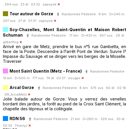
· 294 vus · 23 dl · 03:32 ·
zapoyok
Tour autour de Gorze
Randonnée Pédestre · 6 km · D+240 m ·
297 vus · 27 dl · 01:31 ·
zapoyok
Scy-Chazelles, Mont Saint-Quentin et Maison Robert
Schuman
Randonnée Pédestre · 17 km · D+430 m · 657 vus · 29 dl ·
gilbertfog
Arrivé en gare de Metz, prendre le bus n°5 rue Gambetta, en
face de la Poste. Descendre à l?arrêt Pont de Verdun. Suivre l?
Impasse du Sauvage et se diriger vers les berges de la Moselle.
Traverser
Mont Saint Quentin (Metz - France)
Randonnée Pédestre ·
15 km · D+500 m · 771 vus · 74 dl · 03:37 ·
visugpx
Arcal Gorze
Randonnée Pédestre · 8 km · 475 vus · 60 dl · 02:18
·
DR_ArcalMetz
Jolie balade autour de Gorze. Vous y verrez des venelles
bordant des jardins, la forêt au pied de la Croix Saint Clément, la
chapelle des lépreux et la collégiale.
RDN 56
Randonnée Pédestre · 21 km · D+280 m · 329 vus · 30 dl ·
05:33 ·
ThierryJ