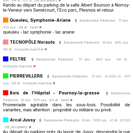
vus · 94 dl · 02:13 ·
DR_ArcalMetz
Rando au départ du parking de la salle Albert Bourson à Norroy-
le-Veneur vers Semécourt, l'Eco parc, Plesnois et retour.
Queuleu, Symphonie-Ariane
Randonnée Pédestre · 11 km ·
413 vus · 48 dl ·
Yaref
queuleu - lac symphonie - lac ariane
TECNOPÔLE Norauto
Randonnée Pédestre · 10 km · 455 vus ·
46 dl ·
mclaude.marchal
PELTRE
Randonnée Pédestre · 11 km · 483 vus · 56 dl ·
mclaude.marchal
PIERREVILLERS
Randonnée Pédestre · 13 km · D+330 m · 471
vus · 56 dl ·
mclaude.marchal
Bois de l'Hôpital - Pournoy-la-grasse
Randonnée
Pédestre · 10 km · 1511 vus · 84 dl ·
Yaref
Promenade agréable dans les sous-bois. Possibilité de
variantes, mais attention : propriété ou militaire ou privé.
Arcal Jussy
Randonnée Pédestre · 6 km · 509 vus · 41 dl · 02:00
·
DR_ArcalMetz
Au départ du parking près du lavoir de Jussy, descendre la rue