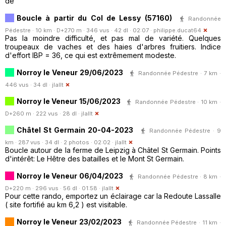
de
Boucle à partir du Col de Lessy (57160)
Randonnée
Pédestre · 10 km · D+270 m · 346 vus · 42 dl · 02:07 ·
philippe.ducat64
Pas la moindre difficulté, et pas mal de variété. Quelques
troupeaux de vaches et des haies d'arbres fruitiers. Indice
d'effort IBP = 36, ce qui est extrêmement modeste.
Norroy le Veneur 29/06/2023
Randonnée Pédestre · 7 km ·
446 vus · 34 dl ·
jlallt
Norroy le Veneur 15/06/2023
Randonnée Pédestre · 10 km ·
D+260 m · 222 vus · 28 dl ·
jlallt
Châtel St Germain 20-04-2023
Randonnée Pédestre · 9
km · 287 vus · 34 dl · 2 photos · 02:02 ·
jlallt
Boucle autour de la ferme de Leipzig à Châtel St Germain. Points
d'intérêt: Le Hêtre des batailles et le Mont St Germain.
Norroy le Veneur 06/04/2023
Randonnée Pédestre · 8 km ·
D+220 m · 296 vus · 56 dl · 01:58 ·
jlallt
Pour cette rando, emportez un éclairage car la Redoute Lassalle
( site fortifié au km 6,2 ) est visitable.
Norroy le Veneur 23/02/2023
Randonnée Pédestre · 11 km ·