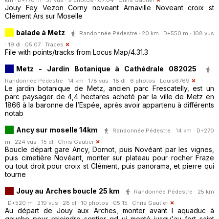
Jouy Fey Vezon Corny noveant Arnaville Noveant croix st
Clément Ars sur Moselle
balade à Metz
Randonnée Pédestre · 20 km · D+550 m · 108 vus
· 19 dl · 05:07 ·
Traces
File with points/tracks from Locus Map/4.31.3
Metz - Jardin Botanique à Cathédrale 082025
Randonnée Pédestre · 14 km · 178 vus · 18 dl · 6 photos ·
Louis6769
Le jardin botanique de Metz, ancien parc Frescatelly, est un
parc paysager de 4,4 hectares acheté par la ville de Metz en
1866 à la baronne de l’Espée, après avoir appartenu à différents
notab
Ancy sur moselle 14km
Randonnée Pédestre · 14 km · D+270
m · 224 vus · 15 dl ·
Chris Gautier
Boucle départ gare Ancy, Dornot, puis Novéant par les vignes,
puis cimetière Novéant, monter sur plateau pour rocher Fraze
ou tout droit pour croix st Clément, puis panorama, et pierre qui
tourne
Jouy au Arches boucle 25 km
Randonnée Pédestre · 25 km
· D+520 m · 219 vus · 28 dl · 10 photos · 05:15 ·
Chris Gautier
Au départ de Jouy aux Arches, monter avant l aquaduc à
gauche pour rejoindre sentier qd ui monté jusqu'au fort saint