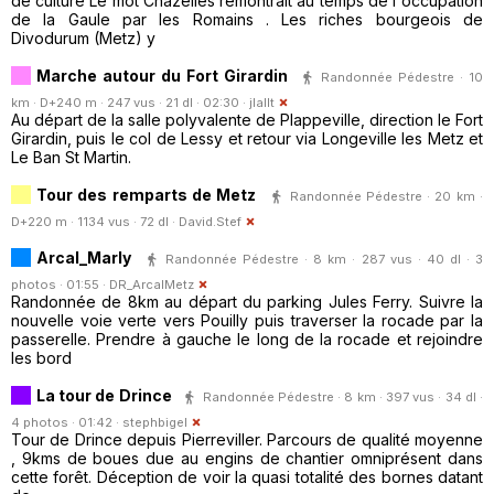
de culture Le mot Chazelles remontrait au temps de l'occupation
de la Gaule par les Romains . Les riches bourgeois de
Divodurum (Metz) y
Marche autour du Fort Girardin
Randonnée Pédestre · 10
km · D+240 m · 247 vus · 21 dl · 02:30 ·
jlallt
Au départ de la salle polyvalente de Plappeville, direction le Fort
Girardin, puis le col de Lessy et retour via Longeville les Metz et
Le Ban St Martin.
Tour des remparts de Metz
Randonnée Pédestre · 20 km ·
D+220 m · 1134 vus · 72 dl ·
David.Stef
Arcal_Marly
Randonnée Pédestre · 8 km · 287 vus · 40 dl · 3
photos · 01:55 ·
DR_ArcalMetz
Randonnée de 8km au départ du parking Jules Ferry. Suivre la
nouvelle voie verte vers Pouilly puis traverser la rocade par la
passerelle. Prendre à gauche le long de la rocade et rejoindre
les bord
La tour de Drince
Randonnée Pédestre · 8 km · 397 vus · 34 dl ·
4 photos · 01:42 ·
stephbigel
Tour de Drince depuis Pierreviller. Parcours de qualité moyenne
, 9kms de boues due au engins de chantier omniprésent dans
cette forêt. Déception de voir la quasi totalité des bornes datant