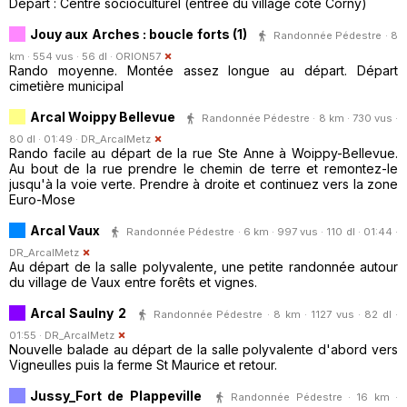
Départ : Centre socioculturel (entrée du village côté Corny)
Jouy aux Arches : boucle forts (1)
Randonnée Pédestre · 8
km · 554 vus · 56 dl ·
ORION57
Rando moyenne. Montée assez longue au départ. Départ
cimetière municipal
Arcal Woippy Bellevue
Randonnée Pédestre · 8 km · 730 vus ·
80 dl · 01:49 ·
DR_ArcalMetz
Rando facile au départ de la rue Ste Anne à Woippy-Bellevue.
Au bout de la rue prendre le chemin de terre et remontez-le
jusqu'à la voie verte. Prendre à droite et continuez vers la zone
Euro-Mose
Arcal Vaux
Randonnée Pédestre · 6 km · 997 vus · 110 dl · 01:44 ·
DR_ArcalMetz
Au départ de la salle polyvalente, une petite randonnée autour
du village de Vaux entre forêts et vignes.
Arcal Saulny 2
Randonnée Pédestre · 8 km · 1127 vus · 82 dl ·
01:55 ·
DR_ArcalMetz
Nouvelle balade au départ de la salle polyvalente d'abord vers
Vigneulles puis la ferme St Maurice et retour.
Jussy_Fort de Plappeville
Randonnée Pédestre · 16 km ·