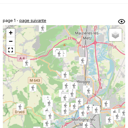
Dénivelé min/max
Auteur
Dossier
et
page 1 -
page suivante
sous-dossiers
+
Trier par
−
Horodatage
Photos