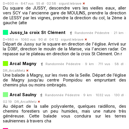
D+600 m · 847 vus · 55 dl · 02:58 ·
sigurd.lebrave
Du square de JUSSY, descendre vers les vieilles eaux, aller
vers SCY via l'ancienne gare de MOULINS, prendre la direction
de LESSY par les vignes, prendre la direction du col, la 2ème à
gauche (atte
Jussy_la croix St Clément
Randonnée Pédestre · 21 km ·
D+980 m · 1060 vus · 90 dl · 04:12 ·
sigurd.lebrave
Départ de Jussy sur le square en direction de l'église. Arrivé sur
la D38F, direction le moulin de la Manse, via l'ancien radar. On
repasse sur le plateau en direction de la croix St Clément. On r
Arcal Magny
Randonnée Pédestre · 9 km · 711 vus · 58 dl ·
DR_ArcalMetz
Une balade à Magny, sur les rives de la Seille. Départ de l’église
de Magny jusqu’au centre Pompidou en empruntant des
chemins plus ou moins ombragés.
Arcal Saulny
Randonnée Pédestre · 9 km · 1032 vus · 130 dl ·
02:19 ·
DR_ArcalMetz
Au départ de la salle polyvalente, quelques raidillons, des
chemins forestiers un peu humides, mais une nature très
généreuse. Cette balade vous conduira sur les terres
saulniennes à travers cha