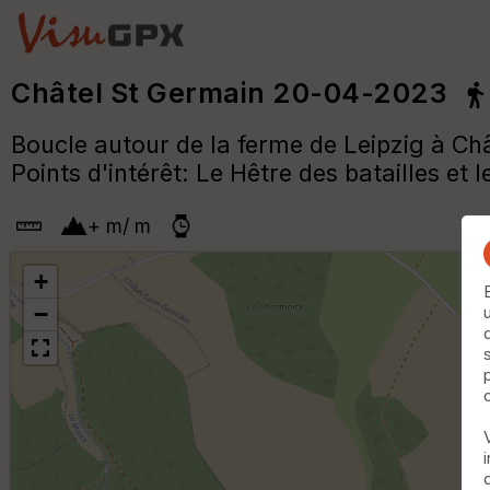
Châtel St Germain 20-04-2023
Boucle autour de la ferme de Leipzig à Ch
Points d'intérêt: Le Hêtre des batailles et
+
m
/
m
+
−