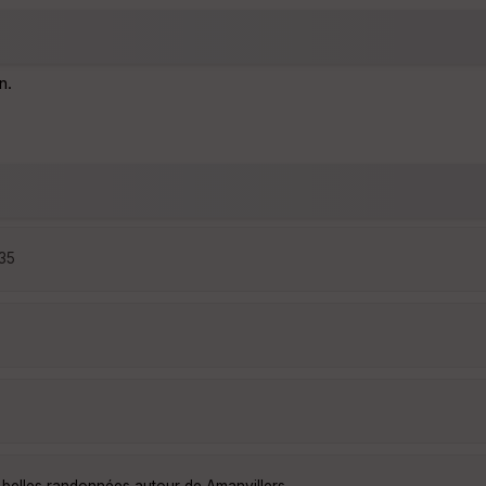
n.
:35