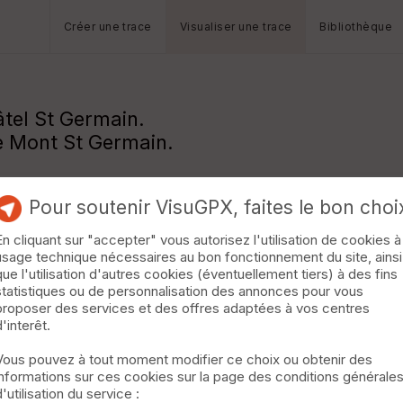
Créer une trace
Visualiser une trace
Bibliothèque
âtel St Germain.
 le Mont St Germain.
Pour soutenir VisuGPX, faites le bon choi
En cliquant sur "accepter" vous autorisez l'utilisation de cookies à
usage technique nécessaires au bon fonctionnement du site, ainsi
que l'utilisation d'autres cookies (éventuellement tiers) à des fins
statistiques ou de personnalisation des annonces pour vous
proposer des services et des offres adaptées à vos centres
d'interêt.
Vous pouvez à tout moment modifier ce choix ou obtenir des
informations sur ces cookies sur la page des conditions générale
d'utilisation du service :