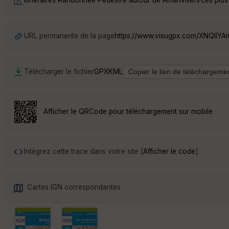
Itinéraires Randonnée Pédestre autour de
Amanvillers
·
Les plus
URL permanente de la page
https://www.visugpx.com/XNQIIY
Télécharger le fichier
GPX
KML
Afficher le QRCode pour téléchargement sur mobile
Intégrez cette trace dans votre site [
Afficher le code
]
Cartes IGN correspondantes