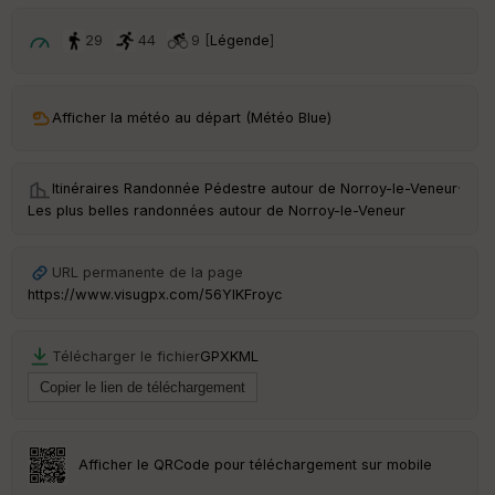
p
ar
t
29
44
9 [
Légende
]
ar
ri
v
Afficher la météo au départ (Météo Blue)
é
e
Itinéraires Randonnée Pédestre autour de
Norroy-le-Veneur
·
C
Les plus belles randonnées autour de Norroy-le-Veneur
ou
le
ur
URL permanente de la page
https://www.visugpx.com/56YlKFroyc
Télécharger le fichier
GPX
KML
Ep
ai
ss
eu
r
Afficher le QRCode pour téléchargement sur mobile