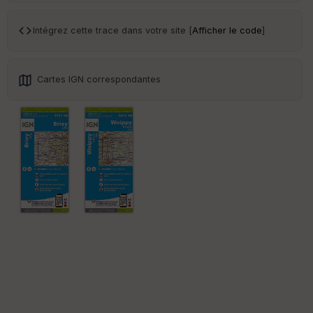
Tr
an
sp
Intégrez cette trace dans votre site [
Afficher le code
]
ar
en
ce
Cartes IGN correspondantes
Po
int
illé
s
S
e
n
s
St
re
et
Vi
e
w