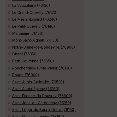
La Vaupalière (76150)
Le Grand-Quevilly (76120)
Le Mesnil-Esnard (76240)
Le Petit-Quevilly (76140)
Maromme (76150)
Mont-Saint-Aignan (76130)
Notre-Dame-de-Bondeville (76960)
Oissel (76350)
Petit-Couronne (76650)
Roncherolles-sur-le-Vivier (76160)
Rouen (76000)
Saint-Aubin-Celloville (76520)
Saint-Aubin-Épinay (76160)
Saint-Étienne-du-Rouvray (76800)
Saint-Jean-du-Cardonnay (76150)
Saint-Léger-du-Bourg-Denis (76160)
Saint-Martin-du-Vivier (76160)