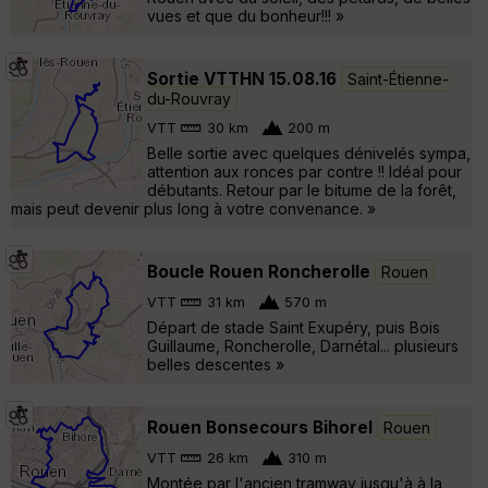
vues et que du bonheur!!! »
Sortie VTTHN 15.08.16
Saint-Étienne-
du-Rouvray
VTT
30 km
200 m
Belle sortie avec quelques dénivelés sympa,
attention aux ronces par contre !! Idéal pour
débutants. Retour par le bitume de la forêt,
mais peut devenir plus long à votre convenance. »
Boucle Rouen Roncherolle
Rouen
VTT
31 km
570 m
Départ de stade Saint Exupéry, puis Bois
Guillaume, Roncherolle, Darnétal... plusieurs
belles descentes »
Rouen Bonsecours Bihorel
Rouen
VTT
26 km
310 m
Montée par l'ancien tramway jusqu'à à la