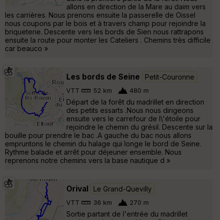
allons en direction de la Mare au daim vers
les carrières. Nous prenons ensuite la passerelle de Oissel
nous coupons par le bois et à travers champ pour rejoindre la
briqueterie. Descente vers les bords de Sien nous rattrapons
ensuite la route pour monter les Cateliers . Chemins très difficile
car beauco »
Les bords de Seine
Petit-Couronne
VTT
52 km
480 m
Départ de la forêt du madrillet en direction
des petits essarts .Nous nous dirigeons
ensuite vers le carrefour de l\'étoile pour
rejoindre le chemin du grésil. Descente sur la
bouille pour prendre le bac .A gauche du bac nous allons
empruntons le chemin du halage qui longe le bord de Seine.
Rythme balade et arrêt pour déjeuner ensemble. Nous
reprenons notre chemins vers la base nautique d »
Orival
Le Grand-Quevilly
VTT
36 km
270 m
Sortie partant de l'entrée du madrillet