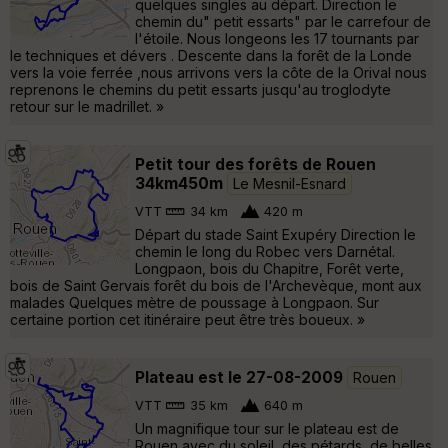
quelques singles au départ. Direction le
chemin du" petit essarts" par le carrefour de
l'étoile. Nous longeons les 17 tournants par
le techniques et dévers . Descente dans la forêt de la Londe
vers la voie ferrée ,nous arrivons vers la côte de la Orival nous
reprenons le chemins du petit essarts jusqu'au troglodyte
retour sur le madrillet. »
Petit tour des forêts de Rouen
34km450m
Le Mesnil-Esnard
VTT
34 km
420 m
Départ du stade Saint Exupéry Direction le
chemin le long du Robec vers Darnétal.
Longpaon, bois du Chapitre, Forêt verte,
bois de Saint Gervais forêt du bois de l'Archevèque, mont aux
malades Quelques mètre de poussage à Longpaon. Sur
certaine portion cet itinéraire peut être très boueux. »
Plateau est le 27-08-2009
Rouen
VTT
35 km
640 m
Un magnifique tour sur le plateau est de
Rouen avec du soleil, des pétards, de belles