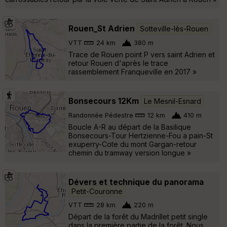
Rouen_St Adrien
Sotteville-lès-Rouen
VTT
24 km
380 m
Trace de Rouen point P vers saint Adrien et
retour Rouen d'après le trace
rassemblement Franqueville en 2017 »
Bonsecours 12Km
Le Mesnil-Esnard
Randonnée Pédestre
12 km
410 m
Boucle A-R au départ de la Basilique
Bonsecours-Tour Hertzienne-Fou a pain-St
exuperry-Cote du mont Gargan-retour
chemin du tramway version longue »
Dévers et technique du panorama
Petit-Couronne
VTT
28 km
220 m
Départ de la forêt du Madrillet petit single
dans la première partie de la forêt. Nous