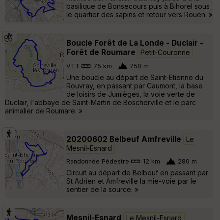
basilique de Bonsecours puis à Bihorel sous
le quartier des sapins et retour vers Rouen. »
Boucle Forêt de La Londe - Duclair -
Forêt de Roumare
Petit-Couronne
VTT
75 km
750 m
Une boucle au départ de Saint-Etienne du
Rouvray, en passant par Caumont, la base
de loisirs de Jumièges, la voie verte de
Duclair, l'abbaye de Saint-Martin de Boscherville et le parc
animalier de Roumare. »
20200602 Belbeuf Amfreville
Le
Mesnil-Esnard
Randonnée Pédestre
12 km
280 m
Circuit au départ de Belbeuf en passant par
St Adrien et Amfreville la mie-voie par le
sentier de la source. »
Mesnil-Esnard
Le Mesnil-Esnard