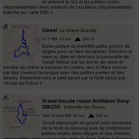
en prenant le Gr2 et les petites routes
départementales avec minimum de circulation (départementale
blanche sur carte IGN) »
Oissel
Le Grand-Quevilly
VTT
33 km
200 m
Sortie partant du madrillet petite portion de
singles pour se faire les jambes. Direction la
mare au daim en direction la passerelle de
Oissel. Retour par les bords de seine et
montée du chêne à madame on continu vers la Mare cornue
par des chemins technique avec des petites pentes et des
dévers. Remontée vers le petit essart par la forêt retour par
l'école de Police »
Gravel boucle rouen Anthieux Gouy
38k250
Sotteville-lès-Rouen
Vélo Gravel
39 km
250 m
Circuit intéressant en gravel avec traversée
de la forêt du Rouvray puis de nombreuses
petites routes dans villages et des chemins
carrossables retour par la voie verte de Saint Adrien à Rouen »