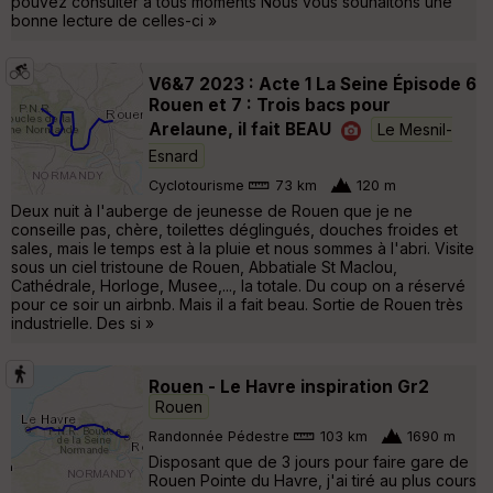
pouvez consulter a tous moments Nous vous souhaitons une
bonne lecture de celles-ci »
V6&7 2023 : Acte 1 La Seine Épisode 6
Rouen et 7 : Trois bacs pour
Arelaune, il fait BEAU
Le Mesnil-
Esnard
Cyclotourisme
73 km
120 m
Deux nuit à l'auberge de jeunesse de Rouen que je ne
conseille pas, chère, toilettes déglingués, douches froides et
sales, mais le temps est à la pluie et nous sommes à l'abri. Visite
sous un ciel tristoune de Rouen, Abbatiale St Maclou,
Cathédrale, Horloge, Musee,..., la totale. Du coup on a réservé
pour ce soir un airbnb. Mais il a fait beau. Sortie de Rouen très
industrielle. Des si »
Rouen - Le Havre inspiration Gr2
Rouen
Randonnée Pédestre
103 km
1690 m
Disposant que de 3 jours pour faire gare de
Rouen Pointe du Havre, j'ai tiré au plus cours