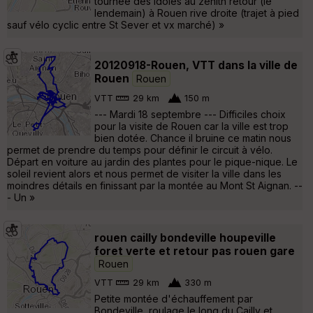
tournée des idoles au zénith retour (le
lendemain) à Rouen rive droite (trajet à pied
sauf vélo cyclic entre St Sever et vx marché) »
20120918-Rouen, VTT dans la ville de
Rouen
Rouen
VTT
29 km
150 m
--- Mardi 18 septembre --- Difficiles choix
pour la visite de Rouen car la ville est trop
bien dotée. Chance il bruine ce matin nous
permet de prendre du temps pour définir le circuit à vélo.
Départ en voiture au jardin des plantes pour le pique-nique. Le
soleil revient alors et nous permet de visiter la ville dans les
moindres détails en finissant par la montée au Mont St Aignan. --
- Un »
rouen cailly bondeville houpeville
foret verte et retour pas rouen gare
Rouen
VTT
29 km
330 m
Petite montée d'échauffement par
Bondeville, roulage le long du Cailly et