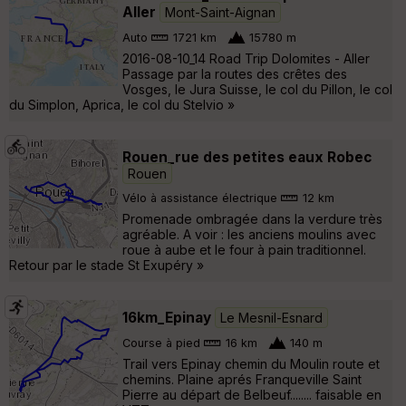
Aller
Mont-Saint-Aignan
Auto
1721 km
15780 m
2016-08-10_14 Road Trip Dolomites - Aller
Passage par la routes des crêtes des
Vosges, le Jura Suisse, le col du Pillon, le col
du Simplon, Aprica, le col du Stelvio »
Rouen_rue des petites eaux Robec
Rouen
Vélo à assistance électrique
12 km
Promenade ombragée dans la verdure très
agréable. A voir : les anciens moulins avec
roue à aube et le four à pain traditionnel.
Retour par le stade St Exupéry »
16km_Epinay
Le Mesnil-Esnard
Course à pied
16 km
140 m
Trail vers Epinay chemin du Moulin route et
chemins. Plaine aprés Franqueville Saint
Pierre au départ de Belbeuf........ faisable en