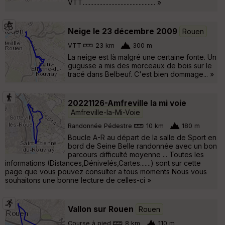
VTT................................................ »
Neige le 23 décembre 2009
Rouen
VTT
23 km
300 m
La neige est là malgré une certaine fonte. Un
gugusse a mis des morceaux de bois sur le
tracé dans Belbeuf. C'est bien dommage... »
20221126-Amfreville la mi voie
Amfreville-la-Mi-Voie
Randonnée Pédestre
10 km
180 m
Boucle A-R au départ de la salle de Sport en
bord de Seine Belle randonnée avec un bon
parcours difficulté moyenne ... Toutes les
informations (Distances,Dénivelés,Cartes.......) sont sur cette
page que vous pouvez consulter a tous moments Nous vous
souhaitons une bonne lecture de celles-ci »
Vallon sur Rouen
Rouen
Course à pied
8 km
110 m