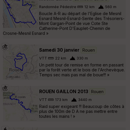
Randonnée Pédestre
12 km
560 m
Boucle A-R au départ de l'Eglise de Mesnil
Esnard Mesnil-Esnard-Sente des Trésoriers-
Mont Gargan-Point de vue Cote Ste
Catherine-Pont D'Eauplet-Chemin de
Crosne-Mesnil Esnard »
Samedi 30 janvier
Rouen
VTT
22 km
330 m
Un petit tour de remise en forme en passant
par la forêt verte et le bois de l'Archevèque.
Temps sec mais pas mal de boue!!! »
ROUEN GAILLON 2013
Rouen
VTT
173 km
3440 m
Raid super exigeant !!! Beaucoup de côtes à
plus de 100m de D A ne pas mettre entre
toutes les mains ! »