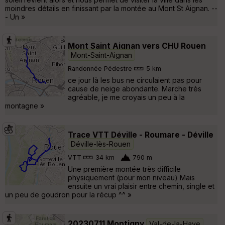
moindres détails en finissant par la montée au Mont St Aignan. --
- Un »
Mont Saint Aignan vers CHU Rouen
Mont-Saint-Aignan
Randonnée Pédestre
5 km
ce jour là les bus ne circulaient pas pour
cause de neige abondante. Marche très
agréable, je me croyais un peu à la
montagne »
Trace VTT Déville - Roumare - Déville
Déville-lès-Rouen
VTT
34 km
790 m
Une première montée très difficile
physiquement (pour mon niveau) Mais
ensuite un vrai plaisir entre chemin, single et
un peu de goudron pour la récup ^^ »
20230711 Montigny
Val-de-la-Haye