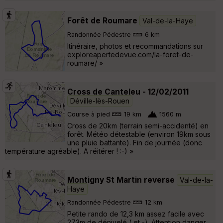
Forêt de Roumare
Val-de-la-Haye
Randonnée Pédestre
6 km
Itinéraire, photos et recommandations sur
exploreapertedevue.com/la-foret-de-
roumare/ »
Cross de Canteleu - 12/02/2011
Déville-lès-Rouen
Course à pied
19 km
1560 m
Cross de 20km (terrain semi-accidenté) en
forêt. Météo détestable (environ 19km sous
une pluie battante). Fin de journée (donc
température agréable). A réitérer ! :-) »
Montigny St Martin reverse
Val-de-la-
Haye
Randonnée Pédestre
12 km
Petite rando de 12,3 km assez facile avec
273m de dénivelé ( et -). Attention danger