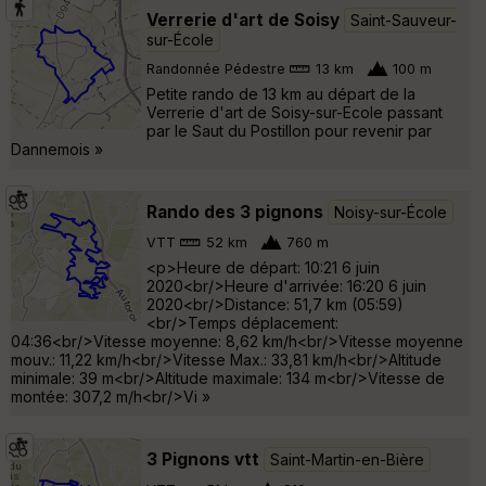
Verrerie d'art de Soisy
Saint-Sauveur-
sur-École
Randonnée Pédestre
13 km
100 m
Petite rando de 13 km au départ de la
Verrerie d'art de Soisy-sur-Ecole passant
par le Saut du Postillon pour revenir par
Dannemois »
Rando des 3 pignons
Noisy-sur-École
VTT
52 km
760 m
<p>Heure de départ: 10:21 6 juin
2020<br/>Heure d'arrivée: 16:20 6 juin
2020<br/>Distance: 51,7 km (05:59)
<br/>Temps déplacement:
04:36<br/>Vitesse moyenne: 8,62 km/h<br/>Vitesse moyenne
mouv.: 11,22 km/h<br/>Vitesse Max.: 33,81 km/h<br/>Altitude
minimale: 39 m<br/>Altitude maximale: 134 m<br/>Vitesse de
montée: 307,2 m/h<br/>Vi »
3 Pignons vtt
Saint-Martin-en-Bière