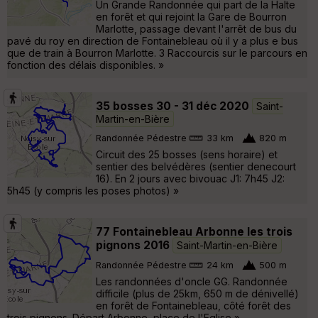
Un Grande Randonnée qui part de la Halte
en forêt et qui rejoint la Gare de Bourron
Marlotte, passage devant l'arrêt de bus du
pavé du roy en direction de Fontainebleau où il y a plus e bus
que de train à Bourron Marlotte. 3 Raccourcis sur le parcours en
fonction des délais disponibles. »
35 bosses 30 - 31 déc 2020
Saint-
Martin-en-Bière
Randonnée Pédestre
33 km
820 m
Circuit des 25 bosses (sens horaire) et
sentier des belvédères (sentier denecourt
16). En 2 jours avec bivouac J1: 7h45 J2:
5h45 (y compris les poses photos) »
77 Fontainebleau Arbonne les trois
pignons 2016
Saint-Martin-en-Bière
Randonnée Pédestre
24 km
500 m
Les randonnées d'oncle GG. Randonnée
difficile (plus de 25km, 650 m de dénivellé)
en forêt de Fontainebleau, côté forêt des
trois pignons. Départ Arbonne, place de l'Eglise »