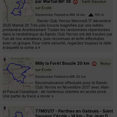
par Martial IBP 38
Saint-Sauveur-
sur-École
Randonnée Pédestre
14 km
150 m
Rando Club Yerrois Mercredi 17 décembre
2025 Martial 26 Très jolie boucle magnifiée par une météo
printanière Avertissement Toutes les randonnées répertoriées
dans la randothèque du Rando Club Yerrois ont été tracées par
l'un de nos animateurs, puis reconnues et enfin effectuées
avec un groupe. Pour votre sécurité, regardez toujours la date
à laquelle la sortie a »
Milly la Forêt Boucle 20 km
Noisy-
sur-École
Randonnée Pédestre
20 km
Reconnaissance effectuée pour le Rando
Club Yerrois en Novembre 2017 avec Alain
et Pascal Compliqué ; de nombreux chemins en accès privé.
Une partie du tracé a revoir »
77M01/17 - Perthes en Gatinais - Saint
Sauveur l'école - 14 km - Par Jean D