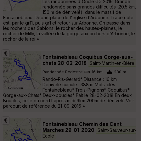
Les randonnées d'Oncle GG 2016. Grande
randonnée sans grandes difficultés (20.5 km,
150 m de dénivelé), dans le massif de
Fontainebleau. Départ place de l'église d'Arbonne. Tracé côté
est, par le gr11, puis gr1 et retour sur Arbonne. On passe dans
les rochers des Sablons, le rocher des hautes-plaines, le
rocher de Milly, la vallée de la gorge aux archers d'Arbonne, le
rocher de la rei »
Fontainebleau Coquibus Gorge-aux-
chats 28-02-2018
Saint-Martin-en-Bière
Randonnée Pédestre
16 km
280 m
Rando-Ris-Gerard* Distance : 16 km
Dénivelé cumulé : 388 m Mots-clés :
Fontainebleau* Trois-Pignons* Coquibus*
Gorge-aux-Chats* Deux-boucles* Fait le 28-02-2018 En deux
Boucles, celle du nord l'après midi 9km 200m de dénivelé Voir
parcourt de référence du 21-09-2016 »
Fontainebleau Chemin des Cent
Marches 29-01-2020
Saint-Sauveur-sur-
École