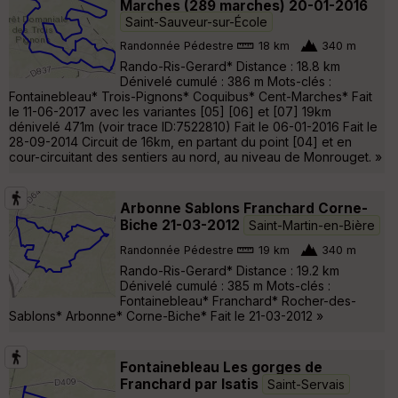
Marches (289 marches) 20-01-2016
Saint-Sauveur-sur-École
Randonnée Pédestre
18 km
340 m
Rando-Ris-Gerard* Distance : 18.8 km
Dénivelé cumulé : 386 m Mots-clés :
Fontainebleau* Trois-Pignons* Coquibus* Cent-Marches* Fait
le 11-06-2017 avec les variantes [05] [06] et [07] 19km
dénivelé 471m (voir trace ID:7522810) Fait le 06-01-2016 Fait le
28-09-2014 Circuit de 16km, en partant du point [04] et en
cour-circuitant des sentiers au nord, au niveau de Monrouget. »
Arbonne Sablons Franchard Corne-
Biche 21-03-2012
Saint-Martin-en-Bière
Randonnée Pédestre
19 km
340 m
Rando-Ris-Gerard* Distance : 19.2 km
Dénivelé cumulé : 385 m Mots-clés :
Fontainebleau* Franchard* Rocher-des-
Sablons* Arbonne* Corne-Biche* Fait le 21-03-2012 »
Fontainebleau Les gorges de
Franchard par Isatis
Saint-Servais