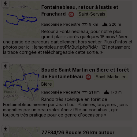
Fontainebleau, retour à Isatis et
Franchard
Saint-Servais
Randonnée Pédestre
9 km
220 m
Retour à Fontainebleau, pour notre plus
grand plaisir après quelques 18 mois ! Avec
une partie de parcours partiellement hors sentier. Plus d'infos et
photos par ici : lemontbleu.net/PMBurl.php?idAr=121 notamment
la trace corrigée et téléchargeable cette sortie. »
Boucle Saint Martin en Bière et forêt
de Fontainebleau
Saint-Martin-en-
Bière
Randonnée Pédestre
21 km
170 m
Rando très scénique en forêt de
Fontainebleau menée par Jean Luc . Platières, bruyères , pins
magnifiés par un beau soleil Anniv fêté au coquibus , gite
toujours très pratique pour ce genre d'occasions »
77F34/26 Boucle 26 km autour