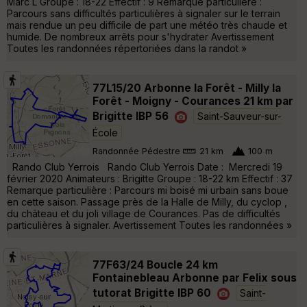
Marc L Groupe : 18-22 Effectif : 9 Remarque particulière :
Parcours sans difficultés particulières à signaler sur le terrain
mais rendue un peu difficile de part une météo très chaude et
humide. De nombreux arrêts pour s'hydrater Avertissement
Toutes les randonnées répertoriées dans la randot »
77L15/20 Arbonne la Forêt - Milly la
Forêt - Moigny - Courances 21 km par
Brigitte IBP 56
Saint-Sauveur-sur-
École
Randonnée Pédestre
21 km
100 m
Rando Club Yerrois Rando Club Yerrois Date : Mercredi 19
février 2020 Animateurs : Brigitte Groupe : 18-22 km Effectif : 37
Remarque particulière : Parcours mi boisé mi urbain sans boue
en cette saison. Passage près de la Halle de Milly, du cyclop ,
du château et du joli village de Courances. Pas de difficultés
particulières à signaler. Avertissement Toutes les randonnées »
77F63/24 Boucle 24 km
Fontainebleau Arbonne par Felix sous
tutorat Brigitte IBP 60
Saint-