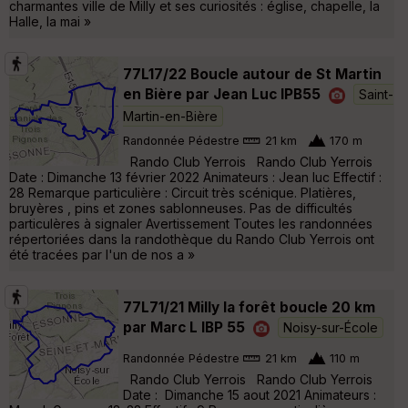
charmantes ville de Milly et ses curiosités : église, chapelle, la
Halle, la mai »
77L17/22 Boucle autour de St Martin
en Bière par Jean Luc IPB55
Saint-
Martin-en-Bière
Randonnée Pédestre
21 km
170 m
Rando Club Yerrois Rando Club Yerrois
Date : Dimanche 13 février 2022 Animateurs : Jean luc Effectif :
28 Remarque particulière : Circuit très scénique. Platières,
bruyères , pins et zones sablonneuses. Pas de difficultés
particulères à signaler Avertissement Toutes les randonnées
répertoriées dans la randothèque du Rando Club Yerrois ont
été tracées par l'un de nos a »
77L71/21 Milly la forêt boucle 20 km
par Marc L IBP 55
Noisy-sur-École
Randonnée Pédestre
21 km
110 m
Rando Club Yerrois Rando Club Yerrois
Date : Dimanche 15 aout 2021 Animateurs :