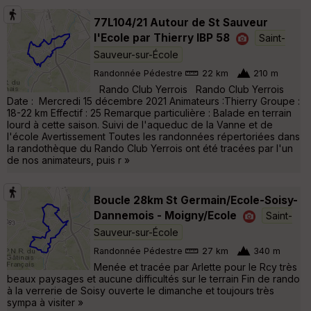
77L104/21 Autour de St Sauveur
l'Ecole par Thierry IBP 58
Saint-
Sauveur-sur-École
Randonnée Pédestre
22 km
210 m
Rando Club Yerrois Rando Club Yerrois
Date : Mercredi 15 décembre 2021 Animateurs :Thierry Groupe :
18-22 km Effectif : 25 Remarque particulière : Balade en terrain
lourd à cette saison. Suivi de l'aqueduc de la Vanne et de
l'école Avertissement Toutes les randonnées répertoriées dans
la randothèque du Rando Club Yerrois ont été tracées par l'un
de nos animateurs, puis r »
Boucle 28km St Germain/Ecole-Soisy-
Dannemois - Moigny/Ecole
Saint-
Sauveur-sur-École
Randonnée Pédestre
27 km
340 m
Menée et tracée par Arlette pour le Rcy très
beaux paysages et aucune difficultés sur le terrain Fin de rando
à la verrerie de Soisy ouverte le dimanche et toujours très
sympa à visiter »