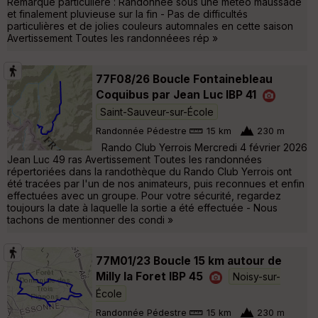
Remarque particuliére : Randonnée sous une météo maussade
et finalement pluvieuse sur la fin - Pas de difficultés
particulières et de jolies couleurs automnales en cette saison
Avertissement Toutes les randonnéees rép »
77F08/26 Boucle Fontainebleau
Coquibus par Jean Luc IBP 41
Saint-Sauveur-sur-École
Randonnée Pédestre
15 km
230 m
Rando Club Yerrois Mercredi 4 février 2026
Jean Luc 49 ras Avertissement Toutes les randonnées
répertoriées dans la randothèque du Rando Club Yerrois ont
été tracées par l'un de nos animateurs, puis reconnues et enfin
effectuées avec un groupe. Pour votre sécurité, regardez
toujours la date à laquelle la sortie a été effectuée - Nous
tachons de mentionner des condi »
77M01/23 Boucle 15 km autour de
Milly la Foret IBP 45
Noisy-sur-
École
Randonnée Pédestre
15 km
230 m