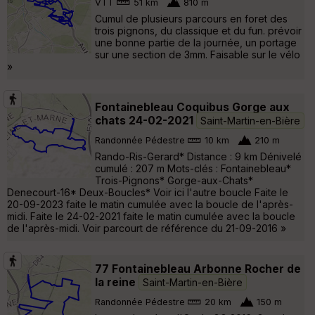
VTT
51 km
810 m
Cumul de plusieurs parcours en foret des
trois pignons, du classique et du fun. prévoir
une bonne partie de la journée, un portage
sur une section de 3mm. Faisable sur le vélo
»
Fontainebleau Coquibus Gorge aux
chats 24-02-2021
Saint-Martin-en-Bière
Randonnée Pédestre
10 km
210 m
Rando-Ris-Gerard* Distance : 9 km Dénivelé
cumulé : 207 m Mots-clés : Fontainebleau*
Trois-Pignons* Gorge-aux-Chats*
Denecourt-16* Deux-Boucles* Voir ici l'autre boucle Faite le
20-09-2023 faite le matin cumulée avec la boucle de l'après-
midi. Faite le 24-02-2021 faite le matin cumulée avec la boucle
de l'après-midi. Voir parcourt de référence du 21-09-2016 »
77 Fontainebleau Arbonne Rocher de
la reine
Saint-Martin-en-Bière
Randonnée Pédestre
20 km
150 m