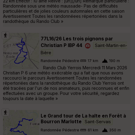
22 km Effectif : 10 aine Relive : [url][/url] Remarque particuliére :
Randonnée sous une météo maussade- Pas de difficultés
particulières et de jolies couleurs automnales en cette saison
Avertissement Toutes les randonnéees répertoriées dans la
randothèque du Rando Club »
77L16/26 Les trois pignons par
Christian P IBP 44
Saint-Martin-en-
Bière
Randonnée Pédestre
17 km
190 m
Rando Club Yerrois Mercredi 11 Mars 2026
Christian P 6 une météo exécrable qui a fait que nous avons
raccourci le parcours Avertissement Toutes les randonnées
répertoriées dans la randothèque du Rando Club Yerrois ont
été tracées par l'un de nos animateurs, puis reconnues et enfin
effectuées avec un groupe. Pour votre sécurité, regardez
toujours la date à laquelle »
Le Grand tour de La halte en Forêt à
Bourron Marlotte
Saint-Servais
Randonnée Pédestre
61 km
350 m