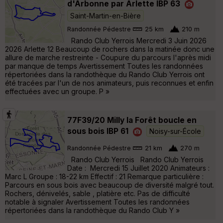
d'Arbonne par Arlette IBP 63
Saint-Martin-en-Bière
Randonnée Pédestre
25 km
210 m
Rando Club Yerrois Mercredi 3 Juin 2026
2026 Arlette 12 Beaucoup de rochers dans la matinée donc une
allure de marche restreinte - Coupure du parcours l'après midi
par manque de temps Avertissement Toutes les randonnées
répertoriées dans la randothèque du Rando Club Yerrois ont
été tracées par l'un de nos animateurs, puis reconnues et enfin
effectuées avec un groupe. P »
77F39/20 Milly la Forêt boucle en
sous bois IBP 61
Noisy-sur-École
Randonnée Pédestre
21 km
270 m
Rando Club Yerrois Rando Club Yerrois
Date : Mercredi 15 Juillet 2020 Animateurs :
Marc L Groupe : 18-22 km Effectif : 21 Remarque particulière :
Parcours en sous bois avec beaucoup de diversité malgré tout.
Rochers, dénivelés, sable , platière etc. Pas de difficulté
notable à signaler Avertissement Toutes les randonnées
répertoriées dans la randothèque du Rando Club Y »