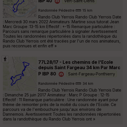
IBP 40
Vert-Saint-Denis
Randonnée Pédestre
15 km
Rando Club Yerrois Rando Club Yerrois Date
: Mercredi 30 mars 2022 Animateurs :Martine sous tutorat Jean
Marc Groupe :13-15 km Effectif : +-15 Remarque particulière :
Parcours sans remarque particulière à signaler Avertissement
Toutes les randonnées répertoriées dans la randothèque du
Rando Club Yerrois ont été tracées par l'un de nos animateurs,
puis reconnues et enfin eff »
77L28/17 - Les chemins de l'Ecole
depuis Saint Fargeau 34 km Par Marc
P IBP 80
Saint-Fargeau-Ponthierry
Randonnée Pédestre
34 km
Rando Club Yerrois Rando Club Yerrois Date
: Dimanche 25 juin 2017 Animateur : Marc P Groupe : 12-15
Effectif : 11 Remarque particulière : Une randonnée ayant pour
thème de remonter près de la moitié du cours de l'Ecole. Ce
parcours va de l'embouchure jusqu'aux environs de
Dannemois. Avertissement Toutes les randonnées répertoriées
dans la randothèque du Rando Club Yerrois ont »