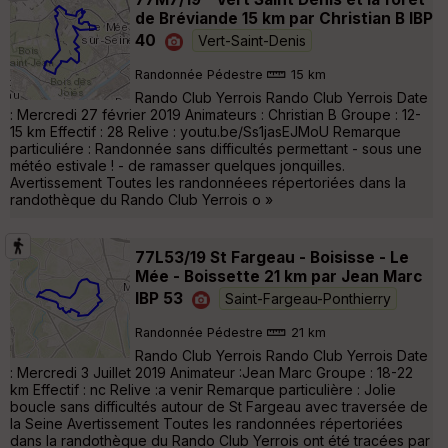
de Bréviande 15 km par Christian B IBP
40
Vert-Saint-Denis
Randonnée Pédestre
15 km
Rando Club Yerrois Rando Club Yerrois Date
: Mercredi 27 février 2019 Animateurs : Christian B Groupe : 12-
15 km Effectif : 28 Relive : youtu.be/Ss1jasEJMoU Remarque
particuliére : Randonnée sans difficultés permettant - sous une
météo estivale ! - de ramasser quelques jonquilles.
Avertissement Toutes les randonnéees répertoriées dans la
randothèque du Rando Club Yerrois o »
77L53/19 St Fargeau - Boisisse - Le
Mée - Boissette 21 km par Jean Marc
IBP 53
Saint-Fargeau-Ponthierry
Randonnée Pédestre
21 km
Rando Club Yerrois Rando Club Yerrois Date
: Mercredi 3 Juillet 2019 Animateur :Jean Marc Groupe : 18-22
km Effectif : nc Relive :a venir Remarque particulière : Jolie
boucle sans difficultés autour de St Fargeau avec traversée de
la Seine Avertissement Toutes les randonnées répertoriées
dans la randothèque du Rando Club Yerrois ont été tracées par