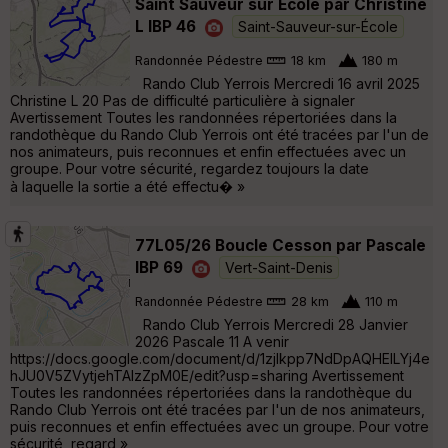
Saint Sauveur sur Ecole par Christine
L IBP 46
Saint-Sauveur-sur-École
Randonnée Pédestre
18 km
180 m
Rando Club Yerrois Mercredi 16 avril 2025
Christine L 20 Pas de difficulté particulière à signaler
Avertissement Toutes les randonnées répertoriées dans la
randothèque du Rando Club Yerrois ont été tracées par l'un de
nos animateurs, puis reconnues et enfin effectuées avec un
groupe. Pour votre sécurité, regardez toujours la date
à laquelle la sortie a été effectu� »
77L05/26 Boucle Cesson par Pascale
IBP 69
Vert-Saint-Denis
Randonnée Pédestre
28 km
110 m
Rando Club Yerrois Mercredi 28 Janvier
2026 Pascale 11 A venir
https://docs.google.com/document/d/1zjlkpp7NdDpAQHElLYj4e
hJU0V5ZVytjehTAIzZpM0E/edit?usp=sharing Avertissement
Toutes les randonnées répertoriées dans la randothèque du
Rando Club Yerrois ont été tracées par l'un de nos animateurs,
puis reconnues et enfin effectuées avec un groupe. Pour votre
sécurité, regard »