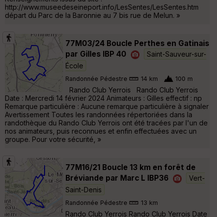
http://www.museedeseineport.info/LesSentes/LesSentes.htm
départ du Parc de la Baronnie au 7 bis rue de Melun. »
77M03/24 Boucle Perthes en Gatinais
par Gilles IBP 40
Saint-Sauveur-sur-
École
Randonnée Pédestre
14 km
100 m
Rando Club Yerrois Rando Club Yerrois
Date : Mercredi 14 février 2024 Animateurs : Gilles effectif : np
Remarque particulière : Aucune remarque particulière à signaler
Avertissement Toutes les randonnées répertoriées dans la
randothèque du Rando Club Yerrois ont été tracées par l'un de
nos animateurs, puis reconnues et enfin effectuées avec un
groupe. Pour votre sécurité, »
77M16/21 Boucle 13 km en forêt de
Bréviande par Marc L IBP36
Vert-
Saint-Denis
Randonnée Pédestre
13 km
Rando Club Yerrois Rando Club Yerrois Date