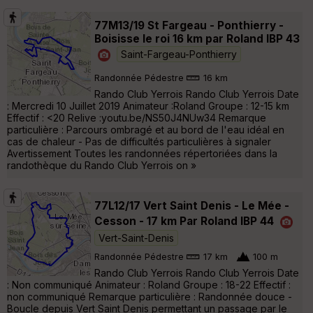
77M13/19 St Fargeau - Ponthierry -
Boisisse le roi 16 km par Roland IBP 43
Saint-Fargeau-Ponthierry
Randonnée Pédestre
16 km
Rando Club Yerrois Rando Club Yerrois Date
: Mercredi 10 Juillet 2019 Animateur :Roland Groupe : 12-15 km
Effectif : <20 Relive :youtu.be/NS50J4NUw34 Remarque
particulière : Parcours ombragé et au bord de l'eau idéal en
cas de chaleur - Pas de difficultés particulières à signaler
Avertissement Toutes les randonnées répertoriées dans la
randothèque du Rando Club Yerrois on »
77L12/17 Vert Saint Denis - Le Mée -
Cesson - 17 km Par Roland IBP 44
Vert-Saint-Denis
Randonnée Pédestre
17 km
100 m
Rando Club Yerrois Rando Club Yerrois Date
: Non communiqué Animateur : Roland Groupe : 18-22 Effectif :
non communiqué Remarque particulière : Randonnée douce -
Boucle depuis Vert Saint Denis permettant un passage par le