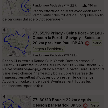
Randonnée Pédestre
22 km
150 m
Rando effectuée en Mars avec Jean Michel
Particularité : des milliers de Jonquilles en fin
de parcours Ballade plutôt scénique »
77L55/19 Pringy - Seine Port - St Leu -
Cesson la Forêt - Savigny - Boisisse
20 km par Jean Paul IBP 49
Saint-
Fargeau-Ponthierry
Randonnée Pédestre
19 km
Rando Club Yerrois Rando Club Yerrois Date : Mercredi 10
Juillet 2019 Animateur :Jean Paul Groupe : 18-22 km Effectif : 26
Relive :youtu.be/mx-jR_YWFbo Remarque particulière : Parcours
varié avec champs / hameaux / bois /. Jolie traversée de
hameaux permettant d'oublier qu'on est en ile de France.
Aucune difficulté , ni dénivelé. Avertissement Toutes les
randonnées répertori� »
77L60/20 Boucle 22 km depuis
Cesson par Patrick IBP 55
Vert-