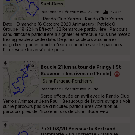
Saint-Denis
Randonnée Pédestre
22 km
270 m
Rando Club Yerrois Rando Club Yerrois
Date : Dimanche 18 Octobre 2020 Animateurs : Patrick G
Groupe :18-22 km Effectif : 22 Remarque particulière : Parcours
sans difficulté particulière à signaler et effectué sous une météo
très agréable à cette date. De jolies couleurs automnales
magnifiées par les points d'eaux rencontrés sur le parcours.
Pittoresque traversée de pet »
Boucle 21 km autour de Pringy ( St
Sauveur + les rives de l'Ecole)
Saint-Fargeau-Ponthierry
Randonnée Pédestre
21 km
Sortie effectuée en avril avec le Rando Club
Yerrois Animateur Jean Paul II Beaucoup de lavoirs sympa a voir
sur le parcours pas de difficultés particulières Attention au
parcours près de l'Ecole en cas de pluie . Boue ++ »
77XL08/20 Boissise la Bertrand -
Dammarie - La rochette - Vaux le