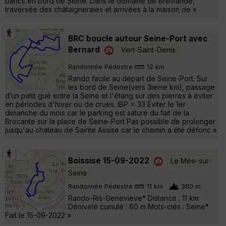
bancs en bord de Seine. Dans le domaine de Breviande,
traversée des châtaigneraies et arrivées à la maison de »
BRC boucle autour Seine-Port avec
Bernard
Vert-Saint-Denis
Randonnée Pédestre
12 km
Rando facile au départ de Seine-Port. Sur
les bord de Seine(vers 3ieme km), passage
d’un petit gué entre la Seine et l'étang sur des pierres à éviter
en périodes d'hiver ou de crues. IBP = 33 Éviter le 1er
dimanche du mois car le parking est saturé du fait de la
Brocante sur la place de Seine-Port Pas possible de prolonger
jusqu'au chateau de Sainte Assise car le chemin a été défonc »
Boissise 15-09-2022
Le Mée-sur-
Seine
Randonnée Pédestre
11 km
380 m
Rando-Ris-Genevieve* Distance : 11 km
Dénivelé cumulé : 80 m Mots-clés : Seine*
Fait le 15-09-2022 »