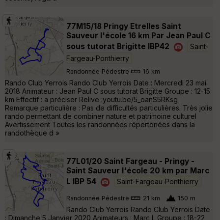
77M15/18 Pringy Etrelles Saint
Sauveur l'école 16 km Par Jean Paul C
sous tutorat Brigitte IBP42
Saint-
Fargeau-Ponthierry
Randonnée Pédestre
16 km
Rando Club Yerrois Rando Club Yerrois Date : Mercredi 23 mai
2018 Animateur : Jean Paul C sous tutorat Brigitte Groupe : 12-15
km Effectif : a préciser Relive :youtu.be/5_oanS5RKsg
Remarque particulière : Pas de difficultés particulières. Très jolie
rando permettant de combiner nature et patrimoine culturel
Avertissement Toutes les randonnées répertoriées dans la
randothèque d »
77L01/20 Saint Fargeau - Pringy -
Saint Sauveur l'école 20 km par Marc
L IBP 54
Saint-Fargeau-Ponthierry
Randonnée Pédestre
21 km
150 m
Rando Club Yerrois Rando Club Yerrois Date
: Dimanche 5 Janvier 2020 Animateurs : Marc L Groupe : 18-22