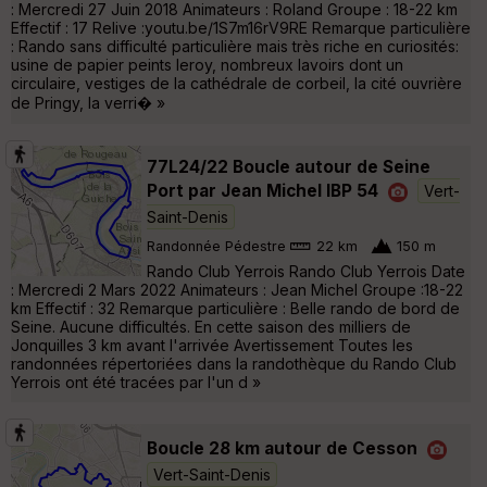
: Mercredi 27 Juin 2018 Animateurs : Roland Groupe : 18-22 km
Effectif : 17 Relive :youtu.be/1S7m16rV9RE Remarque particulière
: Rando sans difficulté particulière mais très riche en curiosités:
usine de papier peints leroy, nombreux lavoirs dont un
circulaire, vestiges de la cathédrale de corbeil, la cité ouvrière
de Pringy, la verri� »
77L24/22 Boucle autour de Seine
Port par Jean Michel IBP 54
Vert-
Saint-Denis
Randonnée Pédestre
22 km
150 m
Rando Club Yerrois Rando Club Yerrois Date
: Mercredi 2 Mars 2022 Animateurs : Jean Michel Groupe :18-22
km Effectif : 32 Remarque particulière : Belle rando de bord de
Seine. Aucune difficultés. En cette saison des milliers de
Jonquilles 3 km avant l'arrivée Avertissement Toutes les
randonnées répertoriées dans la randothèque du Rando Club
Yerrois ont été tracées par l'un d »
Boucle 28 km autour de Cesson
Vert-Saint-Denis