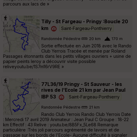
parcours aux lacs de »
Tilly - St Fargeau - Pringy :Boucle 20
km
Saint-Fargeau-Ponthierry
Randonnée Pédestre
20 km
170 m
Sortie effectuée en Juin 2018 avec le Rando
Club Yerrois Tracée et menée par Roland
Passages étonnants dans les petits villages ouvriers + usine de
papier peints leroy a découvrir visite possible
reliveyoutu.be/1S7m16rV9RE »
77L36/19 Pringy - St Sauveur - les
rives de l'Ecole 21 km par Jean Paul
IBP 53
Saint-Fargeau-Ponthierry
Randonnée Pédestre
21 km
Rando Club Yerrois Rando Club Yerrois Date
: Mercredi 17 avril 2019 Animateur : Jean Paul C Groupe : 18-22
km Effectif : 43 Relive : youtu.be/8B5Fx_5Le68 Remarque
particulière :Très joli parcours agrémenté de lavoirs et de
passage sur les bords de l'Ecole- Aucune difficulté à signaler