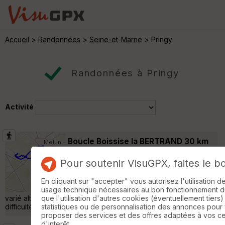
Accueil
>
Randonnées
>
Seine-et-Marne
> Pringy
Randonnées à Pringy
Activité
Boucle Boissise la BERTRAND 30 km
Le Mée-sur-Seine
Pour soutenir VisuGPX, faites le b
Randonnée Pédestre
31 km
270 m
Rando menée par Jean Luc fin février pour
En cliquant sur "accepter" vous autorisez l'utilisation 
le Rando Club Yerrois Très joli parcours,
usage technique nécessaires au bon fonctionnement du 
varié alternant bois , villages et bords de Seine pas de
que l'utilisation d'autres cookies (éventuellement tiers)
difficultés hormis la distance »
statistiques ou de personnalisation des annonces pour
proposer des services et des offres adaptées à vos c
d'interêt.