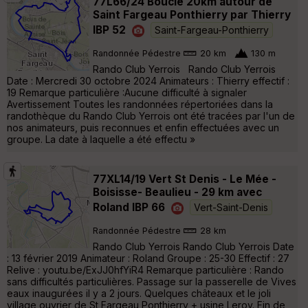
77L66/24 Boucle 20km autour de
Saint Fargeau Ponthierry par Thierry
IBP 52
Saint-Fargeau-Ponthierry
Randonnée Pédestre
20 km
130 m
Rando Club Yerrois Rando Club Yerrois
Date : Mercredi 30 octobre 2024 Animateurs : Thierry effectif :
19 Remarque particulière :Aucune difficulté à signaler
Avertissement Toutes les randonnées répertoriées dans la
randothèque du Rando Club Yerrois ont été tracées par l'un de
nos animateurs, puis reconnues et enfin effectuées avec un
groupe. La date à laquelle a été effectu »
77XL14/19 Vert St Denis - Le Mée -
Boisisse- Beaulieu - 29 km avec
Roland IBP 66
Vert-Saint-Denis
Randonnée Pédestre
28 km
Rando Club Yerrois Rando Club Yerrois Date
: 13 février 2019 Animateur : Roland Groupe : 25-30 Effectif : 27
Relive : youtu.be/ExJJ0hfYiR4 Remarque particulière : Rando
sans difficultés particulières. Passage sur la passerelle de Vives
eaux inaugurées il y a 2 jours. Quelques châteaux et le joli
village ouvrier de St Fargeau Ponthierry + usine Leroy. Fin de