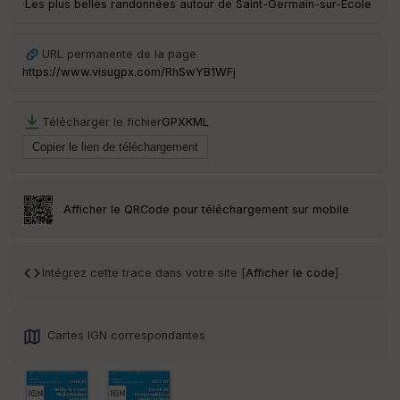
·
Les plus belles randonnées autour de Saint-Germain-sur-École
Ep
ai
ss
eu
URL permanente de la page
r
https://www.visugpx.com/RhSwYB1WFj
Tr
Télécharger le fichier
GPX
KML
an
sp
ar
en
ce
Afficher le QRCode pour téléchargement sur mobile
Po
int
illé
Intégrez cette trace dans votre site [
Afficher le code
]
s
S
Cartes IGN correspondantes
e
n
s