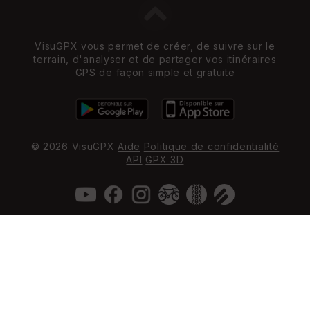
VisuGPX vous permet de créer, de suivre sur le
terrain, d'analyser et de partager vos itinéraires
GPS de façon simple et gratuite
© 2026 VisuGPX
Aide
Politique de confidentialité
API
GPX 3D