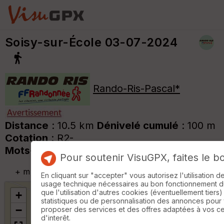
Soisy-sur-École 03-07-2024
Rando-Ris-Pascal*
Distance
: 10.5 km
Dénivelé cumulé
: 100 m
Cotation
: R2-
Mots-clés
:
Ecole*
Pour soutenir VisuGPX, faites le b
+
m
En cliquant sur "accepter" vous autorisez l'utilisation 
usage technique nécessaires au bon fonctionnement du 
que l'utilisation d'autres cookies (éventuellement tiers)
+
statistiques ou de personnalisation des annonces pour
−
proposer des services et des offres adaptées à vos c
d'interêt.