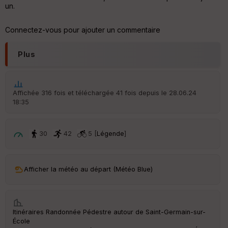
un.
Aff
ic
he
Connectez-vous pour ajouter un commentaire
r
d
é
Plus
p
ar
t
Affichée 316 fois et téléchargée 41 fois depuis le 28.06.24
ar
18:35
ri
v
é
e
30
42
5 [
Légende
]
C
ou
le
Afficher la météo au départ (Météo Blue)
ur
Itinéraires Randonnée Pédestre autour de
Saint-Germain-sur-
École