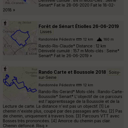
Dénivelé cumulé : 84 m Mots-clés : Seine*
Senart* Fait le 28-06-2020 Fait le 18-02-
2018 »
Forêt de Sénart Étiolles 26-06-2019
Lisses
Randonnée Pédestre
12 km
160 m
Rando-Ris-Claude* Distance : 12 km
Dénivelé cumulé : 157 m Mots-clés : Seine*
Senart* Fait le 26-06-2019 »
Rando Carte et Boussole 2018
Soisy-
sur-Seine
Randonnée Pédestre
12 km
Rando-Ris-Gerard* Mots-clés : Rando-Carte-
Boussole* Senart* L'objectif de ce parcours
est l'apprentissage de la Boussole et de la
Lecture de carte. La distance n'est pas un objectif. [1] Le
chemin n'existe plus, coupé par des passages anti-feu. [2] Pas
de chemin, uniquement à travers bois. [3] Parcours VTT avec
Bosses très prononcées. [4] Amorce du chemin pas clair.
Chemin défoncé. Risq »