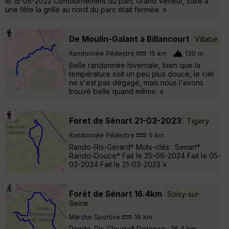
le 15-05-2022 Contournement du parc Grand Veneur, suite à
une fête la grille au nord du parc était fermée. »
De Moulin-Galant à Billancourt
Villabé
Randonnée Pédestre
15 km
130 m
Belle randonnée hivernale, bien que la
température soit un peu plus douce, le ciel
ne s'est pas dégagé, mais nous l'avons
trouvé belle quand même. »
Foret de Sénart 21-03-2023
Tigery
Randonnée Pédestre
5 km
Rando-Ris-Gerard* Mots-clés : Senart*
Rando-Douce* Fait le 25-06-2024 Fait le 05-
03-2024 Fait le 21-03-2023 »
Forêt de Sénart 16.4km
Soisy-sur-
Seine
Marche Sportive
16 km
Rando-Ris-Claude* Distance : 16.4 km