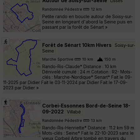
Autour de Soisy-sur-Seine
Lisses
Randonnée Pédestre
12 km
Petite rando en boucle autour de Soisy-sur-
Seine en longeant d'abord la Seine puis en
passant par la forêt de Sénart »
Forêt de Sénart 10km Hivers
Soisy-sur-
Seine
Marche Sportive
10 km
150 m
Rando-Ris-Claude* Distance : 10 km
Dénivelé cumulé : 24 m Cotation : R2- Mots-
clés : Marche-Nordique* Senart* Fait le 09-
11-2025 par Didier Fait le 03-11-2024 par Didier Fait le 17-09-
2023 par Didier »
Corbei-Essonnes Bord-de-Seine 18-
09-2022
Villabé
Randonnée Pédestre
13 km
Rando-Ris-Henriette* Distance : 11.2 km 59 m
Mots-clés : Seine* Fait le 22-10-2023 sans le
vieux Corbeil Arbre tombé en travers du