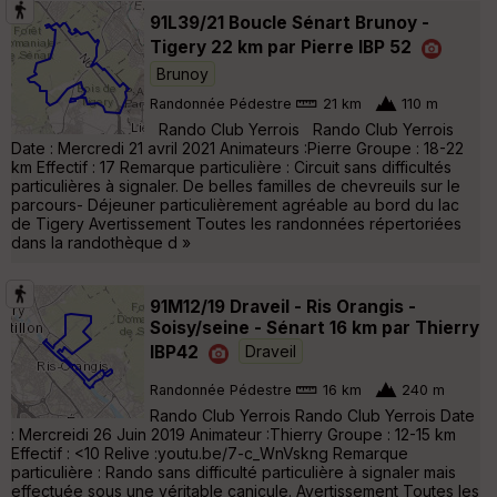
91L39/21 Boucle Sénart Brunoy -
Tigery 22 km par Pierre IBP 52
Brunoy
Randonnée Pédestre
21 km
110 m
Rando Club Yerrois Rando Club Yerrois
Date : Mercredi 21 avril 2021 Animateurs :Pierre Groupe : 18-22
km Effectif : 17 Remarque particulière : Circuit sans difficultés
particulières à signaler. De belles familles de chevreuils sur le
parcours- Déjeuner particulièrement agréable au bord du lac
de Tigery Avertissement Toutes les randonnées répertoriées
dans la randothèque d »
91M12/19 Draveil - Ris Orangis -
Soisy/seine - Sénart 16 km par Thierry
IBP42
Draveil
Randonnée Pédestre
16 km
240 m
Rando Club Yerrois Rando Club Yerrois Date
: Mercreidi 26 Juin 2019 Animateur :Thierry Groupe : 12-15 km
Effectif : <10 Relive :youtu.be/7-c_WnVskng Remarque
particulière : Rando sans difficulté particulière à signaler mais
effectuée sous une véritable canicule. Avertissement Toutes les