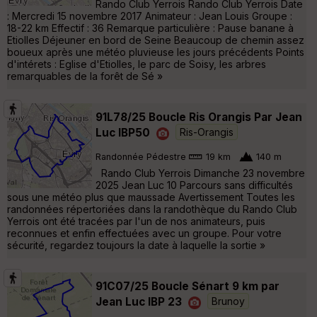
Rando Club Yerrois Rando Club Yerrois Date
: Mercredi 15 novembre 2017 Animateur : Jean Louis Groupe :
18-22 km Effectif : 36 Remarque particulière : Pause banane à
Etiolles Déjeuner en bord de Seine Beaucoup de chemin assez
boueux après une météo pluvieuse les jours précédents Points
d'intérets : Eglise d'Etiolles, le parc de Soisy, les arbres
remarquables de la forêt de Sé »
91L78/25 Boucle Ris Orangis Par Jean
Luc IBP50
Ris-Orangis
Randonnée Pédestre
19 km
140 m
Rando Club Yerrois Dimanche 23 novembre
2025 Jean Luc 10 Parcours sans difficultés
sous une météo plus que maussade Avertissement Toutes les
randonnées répertoriées dans la randothèque du Rando Club
Yerrois ont été tracées par l'un de nos animateurs, puis
reconnues et enfin effectuées avec un groupe. Pour votre
sécurité, regardez toujours la date à laquelle la sortie »
91C07/25 Boucle Sénart 9 km par
Jean Luc IBP 23
Brunoy