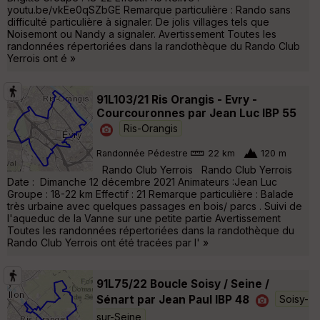
youtu.be/vkEe0qSZbGE Remarque particulière : Rando sans
difficulté particulière à signaler. De jolis villages tels que
Noisemont ou Nandy a signaler. Avertissement Toutes les
randonnées répertoriées dans la randothèque du Rando Club
Yerrois ont é »
91L103/21 Ris Orangis - Evry -
Courcouronnes par Jean Luc IBP 55
Ris-Orangis
Randonnée Pédestre
22 km
120 m
Rando Club Yerrois Rando Club Yerrois
Date : Dimanche 12 décembre 2021 Animateurs :Jean Luc
Groupe : 18-22 km Effectif : 21 Remarque particulière : Balade
très urbaine avec quelques passages en bois/ parcs . Suivi de
l'aqueduc de la Vanne sur une petite partie Avertissement
Toutes les randonnées répertoriées dans la randothèque du
Rando Club Yerrois ont été tracées par l' »
91L75/22 Boucle Soisy / Seine /
Sénart par Jean Paul IBP 48
Soisy-
sur-Seine