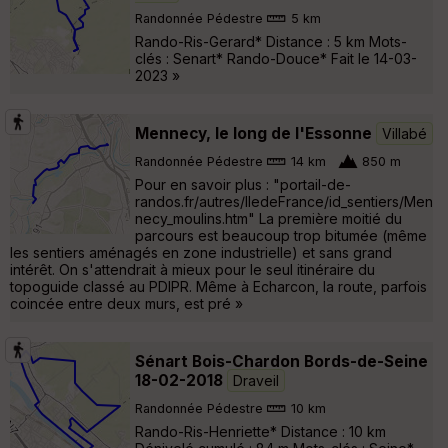
Randonnée Pédestre
5 km
Rando-Ris-Gerard* Distance : 5 km Mots-
clés : Senart* Rando-Douce* Fait le 14-03-
2023 »
Mennecy, le long de l'Essonne
Villabé
Randonnée Pédestre
14 km
850 m
Pour en savoir plus : "portail-de-
randos.fr/autres/IledeFrance/id_sentiers/Men
necy_moulins.htm" La première moitié du
parcours est beaucoup trop bitumée (même
les sentiers aménagés en zone industrielle) et sans grand
intérêt. On s'attendrait à mieux pour le seul itinéraire du
topoguide classé au PDIPR. Même à Echarcon, la route, parfois
coincée entre deux murs, est pré »
Sénart Bois-Chardon Bords-de-Seine
18-02-2018
Draveil
Randonnée Pédestre
10 km
Rando-Ris-Henriette* Distance : 10 km