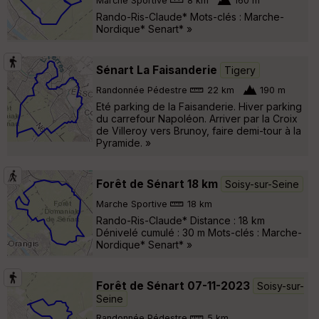
Marche Sportive
8 km
160 m
Rando-Ris-Claude* Mots-clés : Marche-
Nordique* Senart* »
Sénart La Faisanderie
Tigery
Randonnée Pédestre
22 km
190 m
Eté parking de la Faisanderie. Hiver parking
du carrefour Napoléon. Arriver par la Croix
de Villeroy vers Brunoy, faire demi-tour à la
Pyramide. »
Forêt de Sénart 18 km
Soisy-sur-Seine
Marche Sportive
18 km
Rando-Ris-Claude* Distance : 18 km
Dénivelé cumulé : 30 m Mots-clés : Marche-
Nordique* Senart* »
Forêt de Sénart 07-11-2023
Soisy-sur-
Seine
Randonnée Pédestre
5 km