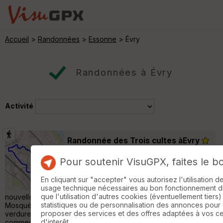
Accueil
>
Randonnées
>
Essonne
> Évry
Randonnées à Évry
Activité
Randonnée des Trois cultes àEvry
Lisses
Pour soutenir VisuGPX, faites le b
Randonnée Pédestre
8 km
En cliquant sur "accepter" vous autorisez l'utilisation 
Randonnée découverte des 3/4 religieux
usage technique nécessaires au bon fonctionnement du 
dans Evry Ville Nouvelle, à travers la ville
que l'utilisation d'autres cookies (éventuellement tiers)
nouvelle d'Evry-Courcouronne depuis la Cathédrale, la
statistiques ou de personnalisation des annonces pour
Mosquée et la Pagogde, passage dans les différents parcs de
proposer des services et des offres adaptées à vos c
verdure, du canal, et des pyramides; La cathédrale d’Evry Tout
d'interêt.
commence dans les années 1980. Monseigneur Guy Herbulot