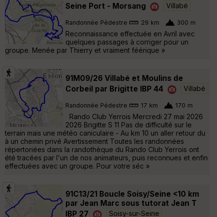
Seine Port - Morsang
Villabé
Randonnée Pédestre
29 km
300 m
Reconnaissance effectuée en Avril avec
quelques passages à corriger pour un
groupe. Menée par Thierry et vraiment féérique »
91M09/26 Villabé et Moulins de
Corbeil par Brigitte IBP 44
Villabé
Randonnée Pédestre
17 km
170 m
Rando Club Yerrois Mercredi 27 mai 2026
2026 Brigitte S 11 Pas de difficulté sur le
terrain mais une météo caniculaire - Au km 10 un aller retour du
à un chemin privé Avertissement Toutes les randonnées
répertoriées dans la randothèque du Rando Club Yerrois ont
été tracées par l'un de nos animateurs, puis reconnues et enfin
effectuées avec un groupe. Pour votre séc »
91C13/21 Boucle Soisy/Seine <10 km
par Jean Marc sous tutorat Jean T
IBP 27
Soisy-sur-Seine