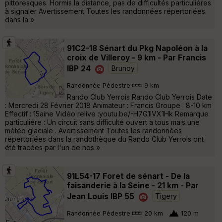
pittoresques. Hormis la distance, pas de difficultés particulières
à signaler Avertissement Toutes les randonnées répertoriées
dans la »
91C2-18 Sénart du Pkg Napoléon à la
croix de Villeroy - 9 km - Par Francis
IBP 24
Brunoy
Randonnée Pédestre
9 km
Rando Club Yerrois Rando Club Yerrois Date
: Mercredi 28 Février 2018 Animateur : Francis Groupe : 8-10 km
Effectif : 15aine Vidéo relive :youtu.be/-H7G1lVX1Hk Remarque
particulière : Un circuit sans difficulté ouvert à tous mais une
météo glaciale . Avertissement Toutes les randonnées
répertoriées dans la randothèque du Rando Club Yerrois ont
été tracées par l'un de nos »
91L54-17 Foret de sénart - De la
faisanderie à la Seine - 21 km - Par
Jean Louis IBP 55
Tigery
Randonnée Pédestre
20 km
120 m