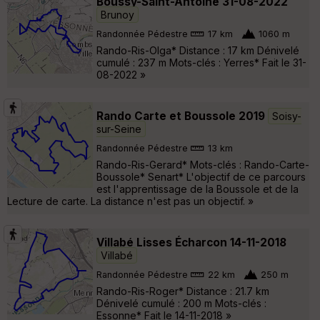
Boussy-Saint-Antoine 31-08-2022
Brunoy
Randonnée Pédestre
17 km
1060 m
Rando-Ris-Olga* Distance : 17 km Dénivelé
cumulé : 237 m Mots-clés : Yerres* Fait le 31-
08-2022 »
Rando Carte et Boussole 2019
Soisy-
sur-Seine
Randonnée Pédestre
13 km
Rando-Ris-Gerard* Mots-clés : Rando-Carte-
Boussole* Senart* L'objectif de ce parcours
est l'apprentissage de la Boussole et de la
Lecture de carte. La distance n'est pas un objectif. »
Villabé Lisses Écharcon 14-11-2018
Villabé
Randonnée Pédestre
22 km
250 m
Rando-Ris-Roger* Distance : 21.7 km
Dénivelé cumulé : 200 m Mots-clés :
Essonne* Fait le 14-11-2018 »