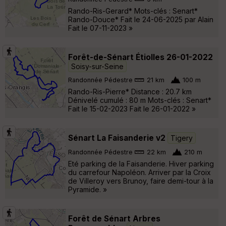
Rando-Ris-Gerard* Mots-clés : Senart*
Rando-Douce* Fait le 24-06-2025 par Alain
Fait le 07-11-2023 »
Forêt-de-Sénart Étiolles 26-01-2022
Soisy-sur-Seine
Randonnée Pédestre
21 km
100 m
Rando-Ris-Pierre* Distance : 20.7 km
Dénivelé cumulé : 80 m Mots-clés : Senart*
Fait le 15-02-2023 Fait le 26-01-2022 »
Sénart La Faisanderie v2
Tigery
Randonnée Pédestre
22 km
210 m
Eté parking de la Faisanderie. Hiver parking
du carrefour Napoléon. Arriver par la Croix
de Villeroy vers Brunoy, faire demi-tour à la
Pyramide. »
Forêt de Sénart Arbres