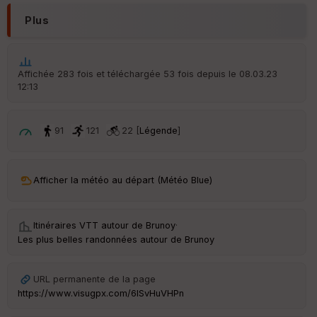
eu
Plus
r
Tr
an
Affichée 283 fois et téléchargée 53 fois depuis le 08.03.23
sp
12:13
ar
en
ce
91
121
22 [
Légende
]
Po
int
Afficher la météo au départ (Météo Blue)
illé
s
Itinéraires VTT autour de
Brunoy
·
S
Les plus belles randonnées autour de Brunoy
e
n
s
URL permanente de la page
https://www.visugpx.com/6lSvHuVHPn
St