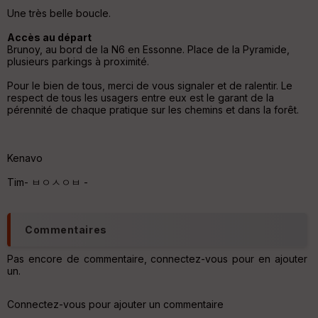
he
Une très belle boucle.
r
d
Accès au départ
é
Brunoy, au bord de la N6 en Essonne. Place de la Pyramide,
p
plusieurs parkings à proximité.
ar
t
Pour le bien de tous, merci de vous signaler et de ralentir. Le
respect de tous les usagers entre eux est le garant de la
ar
pérennité de chaque pratique sur les chemins et dans la forêt.
ri
v
é
e
Kenavo
Tim- ㅂㅇㅅㅇㅂ -
C
ou
le
ur
Commentaires
Pas encore de commentaire, connectez-vous pour en ajouter
un.
Ep
Connectez-vous pour ajouter un commentaire
ai
ss