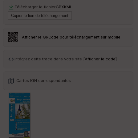
re
Télécharger le fichier
GPX
KML
et
Vi
e
w
Afficher le QRCode pour téléchargement sur mobile
Intégrez cette trace dans votre site [
Afficher le code
]
Cartes IGN correspondantes