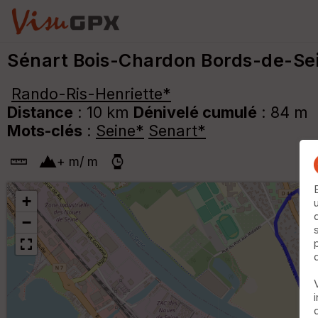
Sénart Bois-Chardon Bords-de-Se
Rando-Ris-Henriette*
Distance
: 10 km
Dénivelé cumulé
: 84 m
Mots-clés
:
Seine*
Senart*
+
m
/
m
+
−