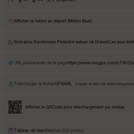
Afficher la météo au départ (Météo Blue)
Itinéraires Randonnée Pédestre autour de
Draveil
·
Les plus bel
URL permanente de la page
https://www.visugpx.com/icT9UZ
Télécharger le fichier
GPX
KML
Afficher le QRCode pour téléchargement sur mobile
Tableau de marche
(max 250 points)