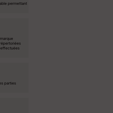
able permettant
Remarque
 répertoriées
n effectuées
es parties