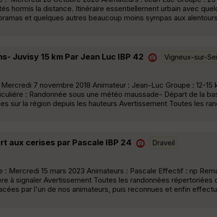
ltés hormis la distance. Itinéraire essentiellement urbain avec qu
noramas et quelques autres beaucoup moins sympas aux alentours
s- Juvisy 15 km Par Jean Luc IBP 42
Vigneux-sur-Se
 Mercredi 7 novembre 2018 Animateur : Jean-Luc Groupe : 12-15 k
iculiére : Randonnée sous une météo maussade- Départ de la base
vues sur la région depuis les hauteurs Avertissement Toutes les r
t aux cerises par Pascale IBP 24
Draveil
: Mercredi 15 mars 2023 Animateurs : Pascale Effectif : np Rem
ulière à signaler Avertissement Toutes les randonnées répertoriées 
acées par l'un de nos animateurs, puis reconnues et enfin effect