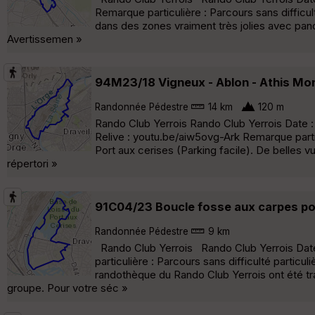
Remarque particulière : Parcours sans difficu
dans des zones vraiment très jolies avec pa
Avertissemen »
94M23/18 Vigneux - Ablon - Athis Mon
Randonnée Pédestre
14 km
120 m
Rando Club Yerrois Rando Club Yerrois Date :
Relive : youtu.be/aiw5ovg-Ark Remarque part
Port aux cerises (Parking facile). De belles 
répertori »
91C04/23 Boucle fosse aux carpes por
Randonnée Pédestre
9 km
Rando Club Yerrois Rando Club Yerrois Date 
particulière : Parcours sans difficulté partic
randothèque du Rando Club Yerrois ont été tr
groupe. Pour votre séc »