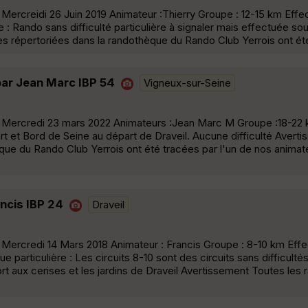
Mercreidi 26 Juin 2019 Animateur :Thierry Groupe : 12-15 km Effect
 Rando sans difficulté particulière à signaler mais effectuée sou
s répertoriées dans la randothèque du Rando Club Yerrois ont ét
par Jean Marc IBP 54
Vigneux-sur-Seine
: Mercredi 23 mars 2022 Animateurs :Jean Marc M Groupe :18-22 k
art et Bord de Seine au départ de Draveil. Aucune difficulté Aver
que du Rando Club Yerrois ont été tracées par l'un de nos animate
ancis IBP 24
Draveil
Mercredi 14 Mars 2018 Animateur : Francis Groupe : 8-10 km Effect
articulière : Les circuits 8-10 sont des circuits sans difficulté
 port aux cerises et les jardins de Draveil Avertissement Toutes le