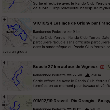
Sortie effectuée avec le Rando Club Yerrois
de suivre l'Orge reliveyoutu.be/ospD69my1a0
91C10/24 Les lacs de Grigny par Fran
Randonnée Pédestre
9 km
Rando Club Yerrois Rando Club Yerrois Date 
particulière :Boucle sans difficulté particuli
dans la randothèque du Rando Club Yerrois on
avec un grou »
Boucle 27 km autour de Vigneux
V
Randonnée Pédestre
27 km
260 m
Sortie effectuée avec le Rando Club Yerrois Ci
fermées en ce moment pour travaux et vérifier 
91M12/19 Draveil - Ris Orangis - Soisy
Randonnée Pédestre
16 km
240 m