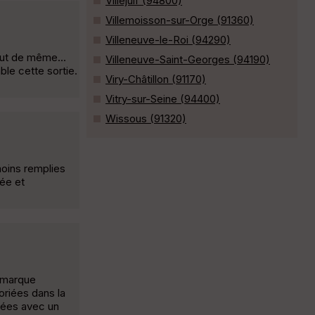
Villejuif (94800)
Villemoisson-sur-Orge (91360)
Villeneuve-le-Roi (94290)
out de même...
Villeneuve-Saint-Georges (94190)
le cette sortie.
Viry-Châtillon (91170)
Vitry-sur-Seine (94400)
Wissous (91320)
moins remplies
gée et
Remarque
oriées dans la
uées avec un