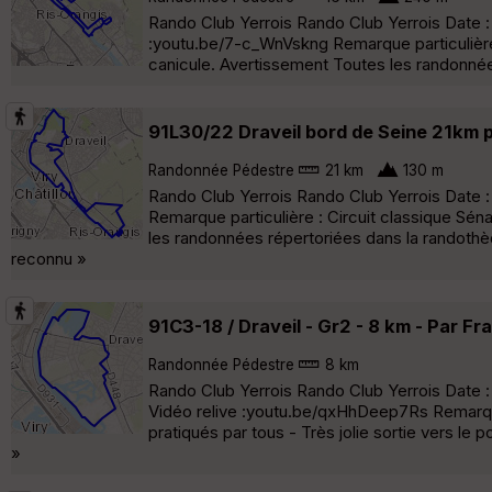
Rando Club Yerrois Rando Club Yerrois Date : 
:youtu.be/7-c_WnVskng Remarque particulière :
canicule. Avertissement Toutes les randonnée
91L30/22 Draveil bord de Seine 21km 
Randonnée Pédestre
21 km
130 m
Rando Club Yerrois Rando Club Yerrois Date 
Remarque particulière : Circuit classique Sén
les randonnées répertoriées dans la randothè
reconnu »
91C3-18 / Draveil - Gr2 - 8 km - Par Fr
Randonnée Pédestre
8 km
Rando Club Yerrois Rando Club Yerrois Date : 
Vidéo relive :youtu.be/qxHhDeep7Rs Remarque p
pratiqués par tous - Très jolie sortie vers le
»