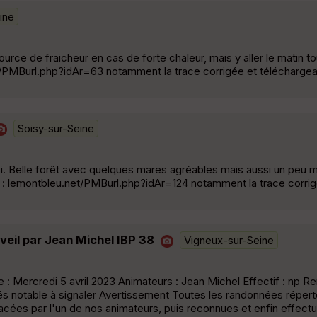
ine
ource de fraicheur en cas de forte chaleur, mais y aller le matin t
et/PMBurl.php?idAr=63 notamment la trace corrigée et téléchargeab
Soisy-sur-Seine
ussi. Belle forêt avec quelques mares agréables mais aussi un peu 
ici : lemontbleu.net/PMBurl.php?idAr=124 notamment la trace corri
eil par Jean Michel IBP 38
Vigneux-sur-Seine
: Mercredi 5 avril 2023 Animateurs : Jean Michel Effectif : np 
ltés notable à signaler Avertissement Toutes les randonnées répert
acées par l'un de nos animateurs, puis reconnues et enfin effect