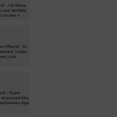
if : <10 Relive
s une véritable
é tracées »
m Effectif : 33
tissement Toutes
urs, puis
if : 15aine
s et pouvant être
s randonnées répe