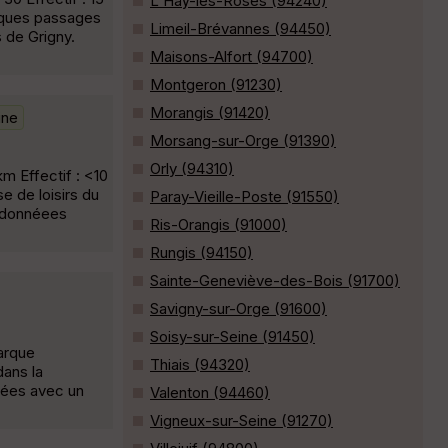
L'Haÿ-les-Roses (94240)
elques passages
Limeil-Brévannes (94450)
 de Grigny.
Maisons-Alfort (94700)
Montgeron (91230)
Morangis (91420)
ine
Morsang-sur-Orge (91390)
Orly (94310)
m Effectif : <10
 de loisirs du
Paray-Vieille-Poste (91550)
andonnéees
Ris-Orangis (91000)
Rungis (94150)
Sainte-Geneviève-des-Bois (91700)
Savigny-sur-Orge (91600)
Soisy-sur-Seine (91450)
arque
Thiais (94320)
dans la
uées avec un
Valenton (94460)
Vigneux-sur-Seine (91270)