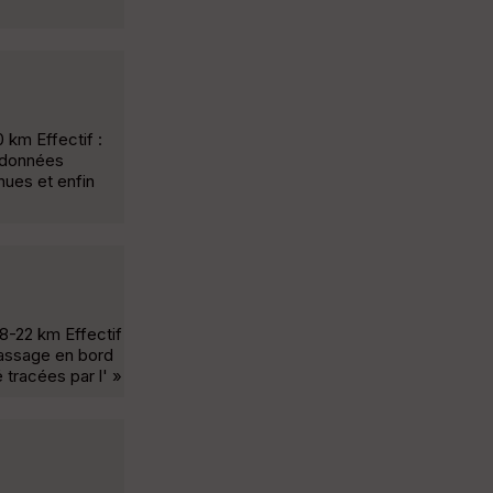
km Effectif :
andonnées
nues et enfin
8-22 km Effectif
 Passage en bord
tracées par l' »