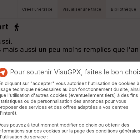
Créer une trace
Visualiser une trace
Bibliothèque
art
ussi.
 mais aussi un peu moins remplies que l'an 
Pour soutenir VisuGPX, faites le bon choi
En cliquant sur "accepter" vous autorisez l'utilisation de cookies à
usage technique nécessaires au bon fonctionnement du site, ainsi
que l'utilisation d'autres cookies (éventuellement tiers) à des fins
statistiques ou de personnalisation des annonces pour vous
proposer des services et des offres adaptées à vos centres
d'interêt.
Vous pouvez à tout moment modifier ce choix ou obtenir des
informations sur ces cookies sur la page des conditions générale
d'utilisation du service :