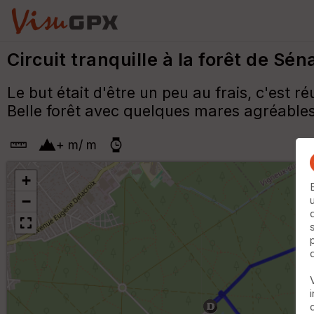
Circuit tranquille à la forêt de Sén
Le but était d'être un peu au frais, c'est ré
Belle forêt avec quelques mares agréables
+
m
/
m
+
−