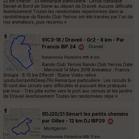
22 km Effectif : 33 Remarque particulière : Circuit classique
Sénart et Bord de Seine au départ de Draveil. Aucune difficulté
Avertissement Toutes les randonnées répertoriées dans la
randothèque du Rando Club Yerrois ont été tracées par l'un de
nos animateurs, puis reconnu »
91C3-18 / Draveil - Gr2 - 8 km - Par
Francis IBP 24
Draveil
Randonnée Pédestre
8 km
Rando Club Yerrois Rando Club Yerrois Date
: Mercredi 14 Mars 2018 Animateur : Francis
Groupe : 8-10 km Effectif : 15aine Vidéo relive
:youtu.be/qxHhDeep7Rs Remarque particulière : Les circuits 8-
10 sont des circuits sans difficultés et pouvant être pratiqués
par tous - Très jolie sortie vers le port aux cerises et les jardins
de Draveil Avertissement Toutes les randonnées répe »
9DJ20/21 Sénart les petits chemins
par Gilles - 12 km DJ IBP29
Montgeron
Randonnée Pédestre
11 km