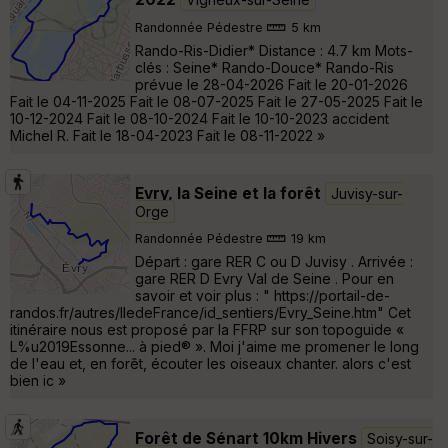
Randonnée Pédestre
5 km
Rando-Ris-Didier* Distance : 4.7 km Mots-
clés : Seine* Rando-Douce* Rando-Ris
prévue le 28-04-2026 Fait le 20-01-2026
Fait le 04-11-2025 Fait le 08-07-2025 Fait le 27-05-2025 Fait le
10-12-2024 Fait le 08-10-2024 Fait le 10-10-2023 accident
Michel R. Fait le 18-04-2023 Fait le 08-11-2022 »
Evry, la Seine et la forêt
Juvisy-sur-
Orge
Randonnée Pédestre
19 km
Départ : gare RER C ou D Juvisy . Arrivée :
gare RER D Evry Val de Seine . Pour en
savoir et voir plus : " https://portail-de-
randos.fr/autres/IledeFrance/id_sentiers/Evry_Seine.htm" Cet
itinéraire nous est proposé par la FFRP sur son topoguide «
L%u2019Essonne... à pied® ». Moi j'aime me promener le long
de l'eau et, en forêt, écouter les oiseaux chanter. alors c'est
bien ic »
Forêt de Sénart 10km Hivers
Soisy-sur-