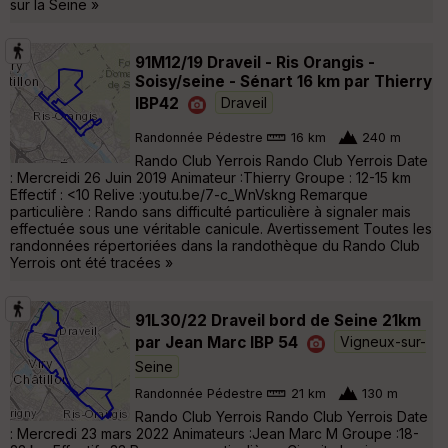
sur la Seine »
91M12/19 Draveil - Ris Orangis -
Soisy/seine - Sénart 16 km par Thierry
IBP42
Draveil
Randonnée Pédestre
16 km
240 m
Rando Club Yerrois Rando Club Yerrois Date
: Mercreidi 26 Juin 2019 Animateur :Thierry Groupe : 12-15 km
Effectif : <10 Relive :youtu.be/7-c_WnVskng Remarque
particulière : Rando sans difficulté particulière à signaler mais
effectuée sous une véritable canicule. Avertissement Toutes les
randonnées répertoriées dans la randothèque du Rando Club
Yerrois ont été tracées »
91L30/22 Draveil bord de Seine 21km
par Jean Marc IBP 54
Vigneux-sur-
Seine
Randonnée Pédestre
21 km
130 m
Rando Club Yerrois Rando Club Yerrois Date
: Mercredi 23 mars 2022 Animateurs :Jean Marc M Groupe :18-