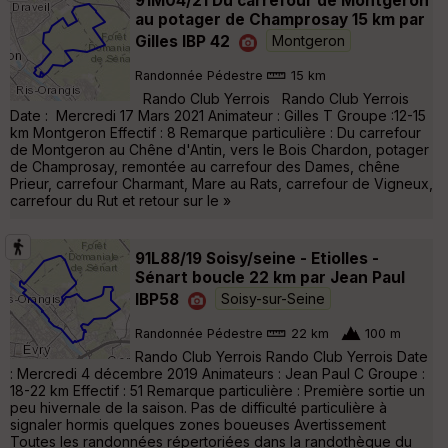
91M04/21 Du carrefour de Montgeron
au potager de Champrosay 15 km par
Gilles IBP 42
Montgeron
Randonnée Pédestre
15 km
Rando Club Yerrois Rando Club Yerrois
Date : Mercredi 17 Mars 2021 Animateur : Gilles T Groupe :12-15
km Montgeron Effectif : 8 Remarque particulière : Du carrefour
de Montgeron au Chêne d'Antin, vers le Bois Chardon, potager
de Champrosay, remontée au carrefour des Dames, chêne
Prieur, carrefour Charmant, Mare au Rats, carrefour de Vigneux,
carrefour du Rut et retour sur le »
91L88/19 Soisy/seine - Etiolles -
Sénart boucle 22 km par Jean Paul
IBP58
Soisy-sur-Seine
Randonnée Pédestre
22 km
100 m
Rando Club Yerrois Rando Club Yerrois Date
: Mercredi 4 décembre 2019 Animateurs : Jean Paul C Groupe :
18-22 km Effectif : 51 Remarque particulière : Première sortie un
peu hivernale de la saison. Pas de difficulté particulière à
signaler hormis quelques zones boueuses Avertissement
Toutes les randonnées répertoriées dans la randothèque du