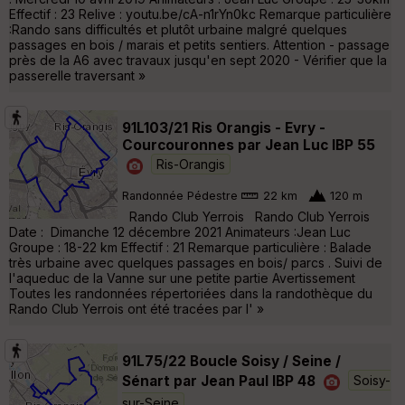
Effectif : 23 Relive : youtu.be/cA-n1rYn0kc Remarque particulière
:Rando sans difficultés et plutôt urbaine malgré quelques
passages en bois / marais et petits sentiers. Attention - passage
près de la A6 avec travaux jusqu'en sept 2020 - Vérifier que la
passerelle traversant »
91L103/21 Ris Orangis - Evry -
Courcouronnes par Jean Luc IBP 55
Ris-Orangis
Randonnée Pédestre
22 km
120 m
Rando Club Yerrois Rando Club Yerrois
Date : Dimanche 12 décembre 2021 Animateurs :Jean Luc
Groupe : 18-22 km Effectif : 21 Remarque particulière : Balade
très urbaine avec quelques passages en bois/ parcs . Suivi de
l'aqueduc de la Vanne sur une petite partie Avertissement
Toutes les randonnées répertoriées dans la randothèque du
Rando Club Yerrois ont été tracées par l' »
91L75/22 Boucle Soisy / Seine /
Sénart par Jean Paul IBP 48
Soisy-
sur-Seine