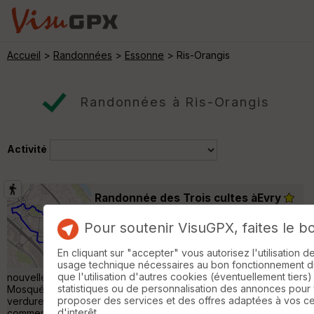
Accueil
>
Randonnées
>
Essonne
> Ris-Orangis
Randonnées à Ris-Orangis
Activité
Randonnée des Trois cultes àEvry
Lisses
Pour soutenir VisuGPX, faites le b
Randonnée Pédestre
8 km
En cliquant sur "accepter" vous autorisez l'utilisation 
Randonnée découverte des 3/4 religieux
usage technique nécessaires au bon fonctionnement du 
dans Evry Ville Nouvelle, à travers la ville
que l'utilisation d'autres cookies (éventuellement tiers)
nouvelle d'Evry-Courcouronne depuis la Cathédrale, la
statistiques ou de personnalisation des annonces pour
Mosquée et la Pagogde, passage dans les différents parcs de
proposer des services et des offres adaptées à vos c
verdure, du canal, et des pyramides; La cathédrale d’Evry Tout
d'interêt.
commence dans les années 1980. Monseigneur Guy Herbulot