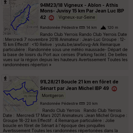
94M23/18 Vigneux - Ablon - Athis
Mons- Juvisy 15 km Par Jean Luc IBP
42
Vigneux-sur-Seine
Randonnée Pédestre
14 km
120 m
Rando Club Yerrois Rando Club Yerrois Date
: Mercredi 7 novembre 2018 Animateur : Jean-Luc Groupe : 12-
15 km Effectif : <10 Relive : youtu.be/aiw5ovg-Ark Remarque
particuliére : Randonnée sous une météo maussade- Départ de
la base de loisirs du Port aux cerises (Parking facile). De belles
vues sur la région depuis les hauteurs Avertissement Toutes les
randonnéees répertori »
91L28/21 Boucle 21 km en fôret de
Sénart par Jean Michel IBP 49
Montgeron
Randonnée Pédestre
20 km
Rando Club Yerrois Rando Club Yerrois
Date : Mercredi 17 Mars 2021 Animateurs :Jean Michel Groupe :
Groupe 18-22 km Effectif : 4 Remarque particulière : Jolie
boucle en fôret de Sénart à l'époque des jonquilles
Avertissement Toutes les randonnées répertoriées dans la