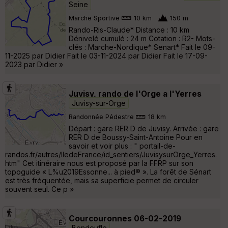
Seine
Marche Sportive
10 km
150 m
Rando-Ris-Claude* Distance : 10 km
Dénivelé cumulé : 24 m Cotation : R2- Mots-
clés : Marche-Nordique* Senart* Fait le 09-
11-2025 par Didier Fait le 03-11-2024 par Didier Fait le 17-09-
2023 par Didier »
Juvisy, rando de l'Orge a l'Yerres
Juvisy-sur-Orge
Randonnée Pédestre
18 km
Départ : gare RER D de Juvisy. Arrivée : gare
RER D de Boussy-Saint-Antoine Pour en
savoir et voir plus : " portail-de-
randos.fr/autres/IledeFrance/id_sentiers/JuvisysurOrge_Yerres.
htm" Cet itinéraire nous est proposé par la FFRP sur son
topoguide « L%u2019Essonne... à pied® ». La forêt de Sénart
est très fréquentée, mais sa superficie permet de circuler
souvent seul. Ce p »
Courcouronnes 06-02-2019
Bondoufle