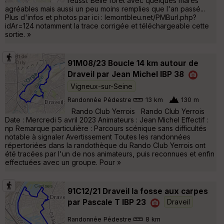
réussi. Belle forêt avec quelques mares
agréables mais aussi un peu moins remplies que l'an passé...
Plus d'infos et photos par ici : lemontbleu.net/PMBurl.php?
idAr=124 notamment la trace corrigée et téléchargeable cette
sortie. »
91M08/23 Boucle 14 km autour de
Draveil par Jean Michel IBP 38
Vigneux-sur-Seine
Randonnée Pédestre
13 km
130 m
Rando Club Yerrois Rando Club Yerrois
Date : Mercredi 5 avril 2023 Animateurs : Jean Michel Effectif :
np Remarque particulière : Parcours scénique sans difficultés
notable à signaler Avertissement Toutes les randonnées
répertoriées dans la randothèque du Rando Club Yerrois ont
été tracées par l'un de nos animateurs, puis reconnues et enfin
effectuées avec un groupe. Pour »
91C12/21 Draveil la fosse aux carpes
par Pascale T IBP 23
Draveil
Randonnée Pédestre
8 km