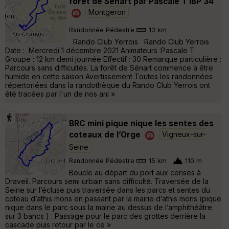
forêt de Sénart par Pascale T IBP 34
Montgeron
Randonnée Pédestre
13 km
Rando Club Yerrois Rando Club Yerrois
Date : Mercredi 1 décembre 2021 Animateurs :Pascale T
Groupe : 12 km demi journée Effectif : 30 Remarque particulière :
Parcours sans difficultés. La forêt de Sénart commence à être
humide en cette saison Avertissement Toutes les randonnées
répertoriées dans la randothèque du Rando Club Yerrois ont
été tracées par l'un de nos ani »
BRC mini pique nique les sentes des
coteaux de l’Orge
Vigneux-sur-
Seine
Randonnée Pédestre
15 km
110 m
Boucle au départ du port aux cerises à
Draveil. Parcours semi urbain sans difficulté. Traversée de la
Seine sur l’écluse puis traversée dans les parcs et sentes du
coteau d’athis mons en passant par la mairie d’athis mons (pique
nique dans le parc sous la mairie au dessus de l’amphithéâtre
sur 3 bancs ) . Passage pour le parc des grottes derrière la
cascade puis retour par le ce »