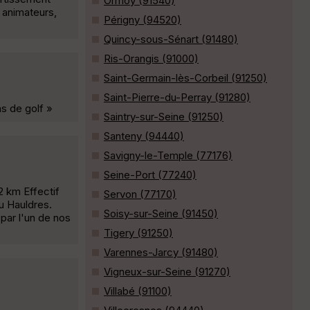
Ormoy (91540)
 animateurs,
Périgny (94520)
Quincy-sous-Sénart (91480)
Ris-Orangis (91000)
Saint-Germain-lès-Corbeil (91250)
Saint-Pierre-du-Perray (91280)
ns de golf »
Saintry-sur-Seine (91250)
Santeny (94440)
Savigny-le-Temple (77176)
Seine-Port (77240)
2 km Effectif
Servon (77170)
du Hauldres.
Soisy-sur-Seine (91450)
par l'un de nos
Tigery (91250)
Varennes-Jarcy (91480)
Vigneux-sur-Seine (91270)
Villabé (91100)