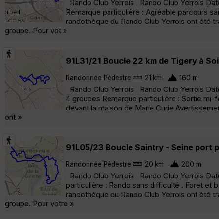
Rando Club Yerrois Rando Club Yerrois Date :
Remarque particulière : Agréable parcours sa
randothèque du Rando Club Yerrois ont été tr
groupe. Pour vot »
91L31/21 Boucle 22 km de Tigery à Sois
Randonnée Pédestre
21 km
160 m
Rando Club Yerrois Rando Club Yerrois Date :
4 groupes Remarque particulière : Sortie mi-f
devant la maison de Marie Curie Avertisseme
ont »
91L05/23 Boucle Saintry - Seine port 
Randonnée Pédestre
20 km
200 m
Rando Club Yerrois Rando Club Yerrois Date 
particulière : Rando sans difficulté . Foret 
randothèque du Rando Club Yerrois ont été tr
groupe. Pour votre »