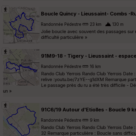
Boucle Quincy - Lieussaint- Combs -R
Randonnée Pédestre
23 km
130 m
Jolie boucle avec souvent des passages sur r
difficulté particulière »
91M9-18 - Tigery - Lieussaint - espace
Randonnée Pédestre
16 km
Rando Club Yerrois Rando Club Yerrois Date : 
relive :youtu.be/7zYE--g1dXM Remarque parti
Le passage près du ru a été très difficile - D
un »
91C6/19 Autour d'Etiolles - Boucle 9 k
Randonnée Pédestre
9 km
Rando Club Yerrois Rando Club Yerrois Date :
32 Remarque particulière : Boucle sans difficu