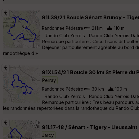
91L39/21 Boucle Sénart Brunoy - Tiger
Randonnée Pédestre
21 km
110 m
Rando Club Yerrois Rando Club Yerrois Date : 
Remarque particulière : Circuit sans difficulté
Déjeuner particulièrement agréable au bord d
randothèque d »
91XL54/21 Boucle 30 km St Pierre du P
Perray
Randonnée Pédestre
30 km
190 m
Rando Club Yerrois Rando Club Yerrois Date 
Remarque particulière : Très beau parcours a
les randonnées répertoriées dans la randothèque du Rando Club 
91L17-18 / Sénart - Tigery - Lieussain
Jarcy