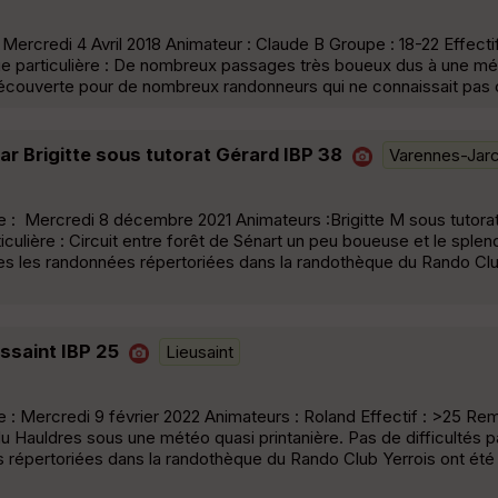
Mercredi 4 Avril 2018 Animateur : Claude B Groupe : 18-22 Effecti
e particulière : De nombreux passages très boueux dus à une mé
découverte pour de nombreux randonneurs qui ne connaissait pas 
ar Brigitte sous tutorat Gérard IBP 38
Varennes-Jar
: Mercredi 8 décembre 2021 Animateurs :Brigitte M sous tutora
culière : Circuit entre forêt de Sénart un peu boueuse et le splen
es les randonnées répertoriées dans la randothèque du Rando Clu
ssaint IBP 25
Lieusaint
: Mercredi 9 février 2022 Animateurs : Roland Effectif : >25 Re
du Hauldres sous une météo quasi printanière. Pas de difficultés pa
 répertoriées dans la randothèque du Rando Club Yerrois ont été 