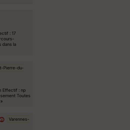
tif : 17
arcours-
 dans la
t-Pierre-du-
Effectif : np
tissement Toutes
 »
Varennes-