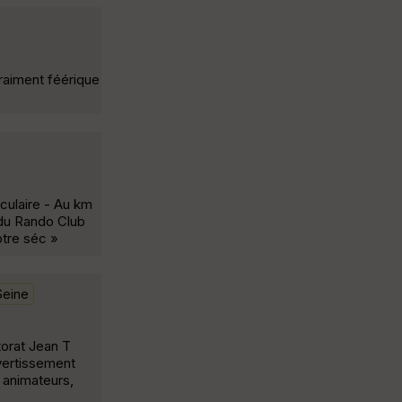
raiment féérique
iculaire - Au km
 du Rando Club
otre séc »
Seine
orat Jean T
Avertissement
 animateurs,