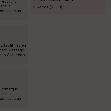
Villecresnes (94440)
ectif : 10
dans la
Yerres (91330)
uées avec un
ffectif : 23 en
n parc. Passage
ndo Club Yerrois
np Remarque
 dans la
uées avec un