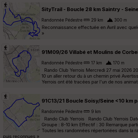
SityTrail - Boucle 28 km Saintry - Sei
Randonnée Pédestre
29 km
300 m
Reconnaissance effectuée en Avril avec quel
»
91M09/26 Villabé et Moulins de Corbeil
Randonnée Pédestre
17 km
170 m
Rando Club Yerrois Mercredi 27 mai 2026 2026 
10 un aller retour du à un chemin privé Aver
Yerrois ont été tracées par l'un de nos anima
91C13/21 Boucle Soisy/Seine <10 km p
Randonnée Pédestre
9 km
Rando Club Yerrois Rando Club Yerrois Date
Groupe : 8-10 km Effectif : 30 Remarque parti
Toutes les randonnées répertoriées dans la r
puis reconnues »