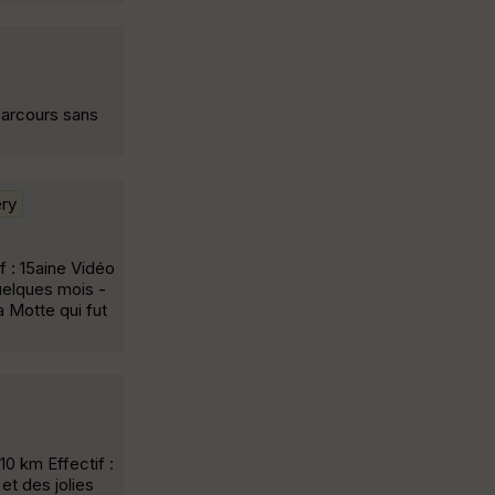
Parcours sans
ery
f : 15aine Vidéo
uelques mois -
a Motte qui fut
0 km Effectif :
et des jolies