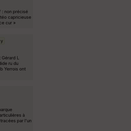
f : non précisé
téo capricieuse
ce cur »
cy
t Gérard L
dide ru du
b Yerrois ont
marque
rticulières à
tracées par l'un