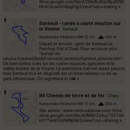
drive.google.com/file/d/13Ae8o8QvNju90Wi
bK4Cocwohl4lpgOgU/view?usp=sharing »
Santeuil - rando a saute mouton sur
la Viosne
Santeuil
Randonnée Pédestre
12 km
450 m
Départ et arrivée : gare de Santeuil Le
Perchay (Val d'Oise) Pour en savoir plus :
"portail-de-
randos.fr/autres/IledeFrance/id_sentiers/Santeuil_aViosne.htm"
De bien belles vues sur les vastes espaces agricoles et la
vallée boisée de la Viosne. Le patrimoine bati est assez pauvre,
mais Santeuil tout en dégradé est un beau tableau vu de sa
gare pittoresque. On regrettera le d� »
R4 Chemin de terre et de fer
Chars
Randonnée Pédestre
17 km
200 m
Site auteur : www.randovaldoise.com/ fiche :
drive.google.com/file/d/1M8XZzALyTSV7wh
kXYTwdrE2sN9Nj5Nr5/view?usp=sharing »