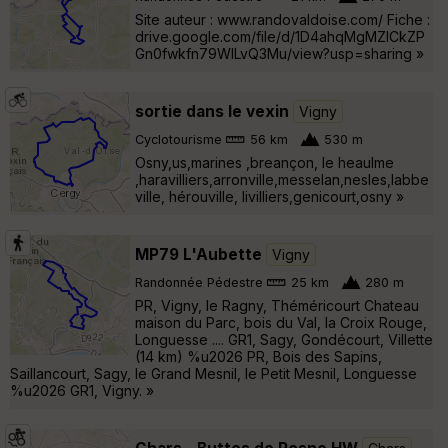
Site auteur : www.randovaldoise.com/ Fiche :
drive.google.com/file/d/1D4ahqMgMZlCkZP
Gn0fwkfn79WlLvQ3Mu/view?usp=sharing »
sortie dans le vexin
Vigny
Cyclotourisme
56 km
530 m
Osny,us,marines ,breançon, le heaulme
,haravilliers,arronville,messelan,nesles,labbe
ville, hérouville, livilliers,genicourt,osny »
MP79 L'Aubette
Vigny
Randonnée Pédestre
25 km
280 m
PR, Vigny, le Ragny, Théméricourt Chateau
maison du Parc, bois du Val, la Croix Rouge,
Longuesse .... GR1, Sagy, Gondécourt, Villette
(14 km) %u2026 PR, Bois des Sapins,
Saillancourt, Sagy, le Grand Mesnil, le Petit Mesnil, Longuesse
%u2026 GR1, Vigny. »