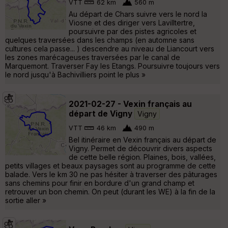
VTT
62 km
560 m
Au départ de Chars suivre vers le nord la
Viosne et des diriger vers Lavilltertre,
poursuivre par des pistes agricoles et
quelques traversées dans les champs (en automne sans
cultures cela passe... ) descendre au niveau de Liancourt vers
les zones marécageuses traversées par le canal de
Marquemont. Traverser Fay les Etangs. Poursuivre toujours vers
le nord jusqu'à Bachivilliers point le plus »
2021-02-27 - Vexin français au
départ de Vigny
Vigny
VTT
46 km
490 m
Bel itinéraire en Vexin français au départ de
Vigny. Permet de découvrir divers aspects
de cette belle région. Plaines, bois, vallées,
petits villages et beaux paysages sont au programme de cette
balade. Vers le km 30 ne pas hésiter à traverser des pâturages
sans chemins pour finir en bordure d'un grand champ et
retrouver un bon chemin. On peut (durant les WE) à la fin de la
sortie aller »