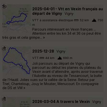
2025-04-01 - Vtt en Vexin français au
départ de Vigny
Vigny
VTT à assistance électrique
52 km
750
m
Parcours intéressant en Vexin français ...
Attention entre les km 34 et 36 ce peut être
très gras et cela grimpe... »
2025-12-28
Vigny
VTT
44 km
690 m
Joli parcours au départ de Vigny qui
parcourt au début les plaines du plateau du
Vexin avant d'atteindre, après avoir traversé
l'Aubette au niveau de Tessancourt, la butte
de l'Hautil. Jolies vues sur la vallée de la Seine. Retour par
Triel, Chanteloup, Jouy le Moutier, Menucourt. En compagnie
de DS et VM »
2026-03-04 A travers le Vexin
Vigny