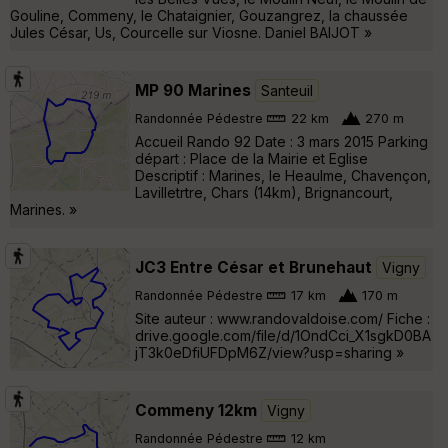
Gouline, Commeny, le Chataignier, Gouzangrez, la chaussée
Jules César, Us, Courcelle sur Viosne. Daniel BAIJOT »
MP 90 Marines
Santeuil
Randonnée Pédestre
22 km
270 m
Accueil Rando 92 Date : 3 mars 2015 Parking
départ : Place de la Mairie et Eglise
Descriptif : Marines, le Heaulme, Chavençon,
Lavilletrtre, Chars (14km), Brignancourt,
Marines. »
JC3 Entre César et Brunehaut
Vigny
Randonnée Pédestre
17 km
170 m
Site auteur : www.randovaldoise.com/ Fiche :
drive.google.com/file/d/1OndCci_X1sgkD0BA
jT3k0eDfiUFDpM6Z/view?usp=sharing »
Commeny 12km
Vigny
Randonnée Pédestre
12 km