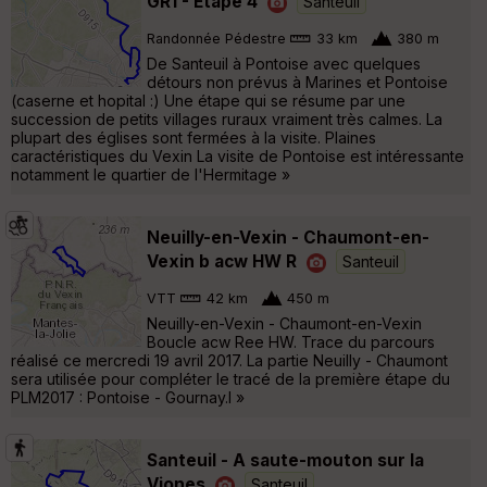
GR1 - Etape 4
Santeuil
Randonnée Pédestre
33 km
380 m
De Santeuil à Pontoise avec quelques
détours non prévus à Marines et Pontoise
(caserne et hopital :) Une étape qui se résume par une
succession de petits villages ruraux vraiment très calmes. La
plupart des églises sont fermées à la visite. Plaines
caractéristiques du Vexin La visite de Pontoise est intéressante
notamment le quartier de l'Hermitage »
Neuilly-en-Vexin - Chaumont-en-
Vexin b acw HW R
Santeuil
VTT
42 km
450 m
Neuilly-en-Vexin - Chaumont-en-Vexin
Boucle acw Ree HW. Trace du parcours
réalisé ce mercredi 19 avril 2017. La partie Neuilly - Chaumont
sera utilisée pour compléter le tracé de la première étape du
PLM2017 : Pontoise - Gournay.l »
Santeuil - A saute-mouton sur la
Viones
Santeuil