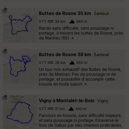
Buttes de Rosne 35 km
Santeuil
VTT
34 km
340 m
Rando sans difficulté, sans poussage ni
portage, à travers les buttes de Rosne, près
de Marines (95). »
Buttes de Rosne 38 km
Santeuil
VTT
38 km
350 m
Un tour non exhaustif des Buttes de Rosne,
près de Marines. Pas de poussage ni de
portage, et possibilité d'accomplir cette
boucle en toute saison. »
Vigny à Montalet-le-Bois
Vigny
VTT
31 km
340 m
Parcours en boucle, sans difficulté majeure,
et sans poussage ni portage. Il traverse le
bois de Galluis par des chemins praticables,