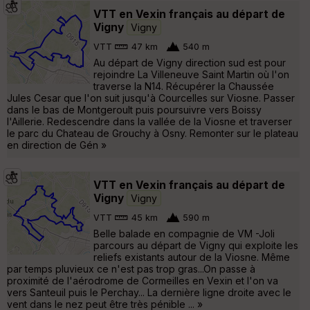
VTT en Vexin français au départ de
Vigny
Vigny
VTT
47 km
540 m
Au départ de Vigny direction sud est pour
rejoindre La Villeneuve Saint Martin où l'on
traverse la N14. Récupérer la Chaussée
Jules Cesar que l'on suit jusqu'à Courcelles sur Viosne. Passer
dans le bas de Montgeroult puis poursuivre vers Boissy
l'Aillerie. Redescendre dans la vallée de la Viosne et traverser
le parc du Chateau de Grouchy à Osny. Remonter sur le plateau
en direction de Gén »
VTT en Vexin français au départ de
Vigny
Vigny
VTT
45 km
590 m
Belle balade en compagnie de VM -Joli
parcours au départ de Vigny qui exploite les
reliefs existants autour de la Viosne. Même
par temps pluvieux ce n'est pas trop gras...On passe à
proximité de l'aérodrome de Cormeilles en Vexin et l'on va
vers Santeuil puis le Perchay... La dernière ligne droite avec le
vent dans le nez peut être très pénible ... »