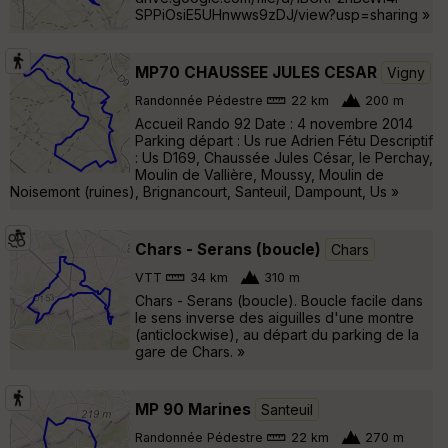
SPPiOsiE5UHnwws9zDJ/view?usp=sharing »
MP70 CHAUSSEE JULES CESAR
Vigny
Randonnée Pédestre
22 km
200 m
Accueil Rando 92 Date : 4 novembre 2014
Parking départ : Us rue Adrien Fétu Descriptif
: Us D169, Chaussée Jules César, le Perchay,
Moulin de Vallière, Moussy, Moulin de
Noisemont (ruines), Brignancourt, Santeuil, Dampount, Us »
Chars - Serans (boucle)
Chars
VTT
34 km
310 m
Chars - Serans (boucle). Boucle facile dans
le sens inverse des aiguilles d'une montre
(anticlockwise), au départ du parking de la
gare de Chars. »
MP 90 Marines
Santeuil
Randonnée Pédestre
22 km
270 m