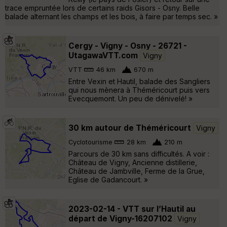
trace empruntée lors de certains raids Gisors - Osny. Belle
balade alternant les champs et les bois, à faire par temps sec. »
Cergy - Vigny - Osny - 26721 -
UtagawaVTT.com
Vigny
VTT
46 km
670 m
Entre Vexin et Hautil, balade des Sangliers
qui nous mènera à Théméricourt puis vers
Evecquemont. Un peu de dénivelé! »
30 km autour de Théméricourt
Vigny
Cyclotourisme
28 km
210 m
Parcours de 30 km sans difficultés. A voir :
Château de Vigny, Ancienne distillerie,
Château de Jambville, Ferme de la Grue,
Eglise de Gadancourt. »
2023-02-14 - VTT sur l’Hautil au
départ de Vigny-16207102
Vigny