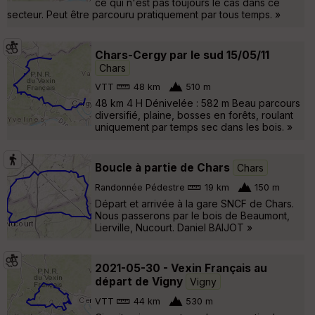
ce qui n'est pas toujours le cas dans ce
secteur. Peut être parcouru pratiquement par tous temps. »
Chars-Cergy par le sud 15/05/11
Chars
VTT
48 km
510 m
48 km 4 H Dénivelée : 582 m Beau parcours
diversifié, plaine, bosses en forêts, roulant
uniquement par temps sec dans les bois. »
Boucle à partie de Chars
Chars
Randonnée Pédestre
19 km
150 m
Départ et arrivée à la gare SNCF de Chars.
Nous passerons par le bois de Beaumont,
Lierville, Nucourt. Daniel BAIJOT »
2021-05-30 - Vexin Français au
départ de Vigny
Vigny
VTT
44 km
530 m