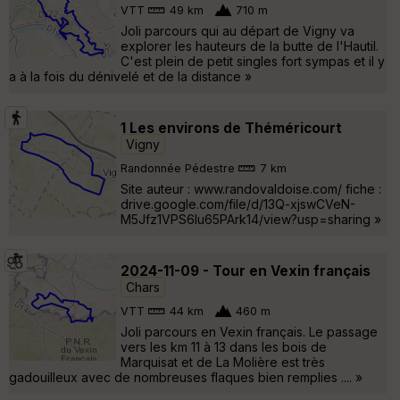
VTT
49 km
710 m
Joli parcours qui au départ de Vigny va
explorer les hauteurs de la butte de l'Hautil.
C'est plein de petit singles fort sympas et il y
a à la fois du dénivelé et de la distance »
1 Les environs de Théméricourt
Vigny
Randonnée Pédestre
7 km
Site auteur : www.randovaldoise.com/ fiche :
drive.google.com/file/d/13Q-xjswCVeN-
M5Jfz1VPS6Iu65PArk14/view?usp=sharing »
2024-11-09 - Tour en Vexin français
Chars
VTT
44 km
460 m
Joli parcours en Vexin français. Le passage
vers les km 11 à 13 dans les bois de
Marquisat et de La Molière est très
gadouilleux avec de nombreuses flaques bien remplies .... »