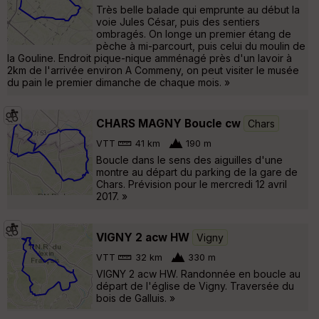
Très belle balade qui emprunte au début la
voie Jules César, puis des sentiers
ombragés. On longe un premier étang de
pèche à mi-parcourt, puis celui du moulin de
la Gouline. Endroit pique-nique amménagé près d'un lavoir à
2km de l'arrivée environ A Commeny, on peut visiter le musée
du pain le premier dimanche de chaque mois. »
CHARS MAGNY Boucle cw
Chars
VTT
41 km
190 m
Boucle dans le sens des aiguilles d'une
montre au départ du parking de la gare de
Chars. Prévision pour le mercredi 12 avril
2017. »
VIGNY 2 acw HW
Vigny
VTT
32 km
330 m
VIGNY 2 acw HW. Randonnée en boucle au
départ de l'église de Vigny. Traversée du
bois de Galluis. »