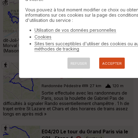
VIGNY cw Allée couverte
Vigny
Vous pouvez à tout moment modifier ce choix ou obten
informations sur ces cookies sur la page des condition
VTT
34 km
330 m
d'utilisation du service :
Départ du parking de l'église de Vigny.
Croix Rouge, croix d'Orléans, Rueil,
Utilisation de vos données personnelles
Frémainville, ferme de la Grue, Avernes, Wy-
Cookies
dit-Joli-Village (Menhir du bois de la Pierre Droite), Forêt de
Sites tiers succeptibles d'utiliser des cookies ou a
Morval (Allée couverte), Gadencourt, Avernes, Théméricourt
méthodes de tracking
(Maison du Parc), Vigny. »
REFUSER
ACCEPTER
Boucle 27 km dans le Vexin autour de
Chars
Chars
Randonnée Pédestre
27 km
120 m
Sortie effectuée avec les randonneurs de
Paris, sous la houlette de Gabriel Pas de
difficultés à signaler Rando essentiellement champêtre . 1 h de
trajet entre St Lazare et Chars et des horaires de trains assez
longs en après midi »
E04/20 Le tour du Grand Paris via le