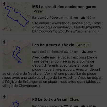
M5 Le circuit des anciennes gares
Vigny
Randonnée Pédestre
16 km
160 m
Site auteur : www.randovaldoise.com/ Fiche :
drive.google.com/file/d/13Ae8o8QvNju90Wi
bK4Cocwohl4lpgOgU/view?usp=sharing »
Les hauteurs du Vexin
Santeuil
Randonnée Pédestre
23 km
300 m
Avec cette même trace, il est possible de
faire cette randonnée avec 2 points de
départ différents avec table(s) pour le
pique-nique à mi-parcours. Avec un départ
au cimetière de Neuilly en Vexin et une possibilité de pique-
nique avec une table au village de Le Heaulme. Avec un départ
à l'église de Bréançon et un pique-nique avec deux tables au
village de Chavençon. »
R3 Le toit du Vexin
Chars
Randonnée Pédestre
21 km
270 m