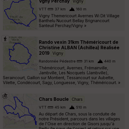
Vgny Perchay
Vigny
VTT
37 km
160 m
Vigny Themericourt Avernes Wi Dit Village
Banthelu Nucourt Bellay Brignancourt
Santeuil Perchay/Vigny »
Rando vexin 31km Théméricourt de
Christine ALBAN (Achillea) Réalisée
2019
Vigny
Randonnée Pédestre
31 km
440 m
Théméricourt, Avernes, Frémainville,
Jambville, Les Nocquets (Jambville),
Seraincourt, Gaillon sur Montient, Tessancourt sur Aubette,
Vilette, Condécourt, Sagy, Longuesse, Vigny, Théméricourt. »
Chars Boucle
Chars
VTT
45 km
510 m
Au départ de Chars, sous la conduite de
notre Président, parcours dans les villages
de l'Oise en direction de Gisors jusqu'à
Reilly (le pays de l'osier) et retour sur une