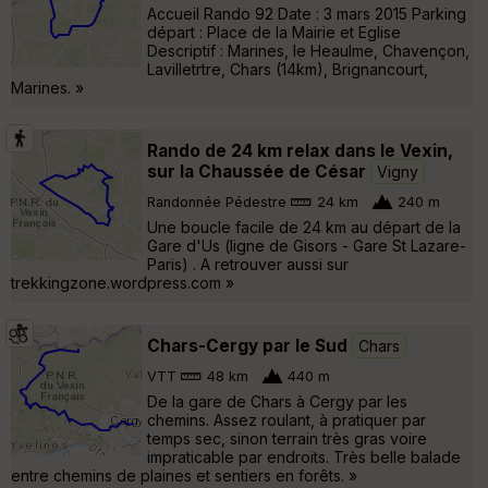
Accueil Rando 92 Date : 3 mars 2015 Parking
départ : Place de la Mairie et Eglise
Descriptif : Marines, le Heaulme, Chavençon,
Lavilletrtre, Chars (14km), Brignancourt,
Marines. »
Rando de 24 km relax dans le Vexin,
sur la Chaussée de César
Vigny
Randonnée Pédestre
24 km
240 m
Une boucle facile de 24 km au départ de la
Gare d'Us (ligne de Gisors - Gare St Lazare-
Paris) . A retrouver aussi sur
trekkingzone.wordpress.com »
Chars-Cergy par le Sud
Chars
VTT
48 km
440 m
De la gare de Chars à Cergy par les
chemins. Assez roulant, à pratiquer par
temps sec, sinon terrain très gras voire
impraticable par endroits. Très belle balade
entre chemins de plaines et sentiers en forêts. »