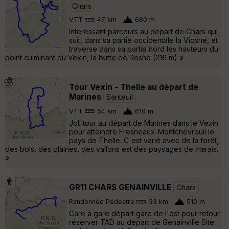
Chars
VTT
47 km
680 m
Interessant parcours au départ de Chars qui
suit, dans sa partie occidentale la Viosne, et
traverse dans sa partie nord les hauteurs du
point culminant du Vexin, la butte de Rosne (216 m) »
Tour Vexin - Thelle au départ de
Marines
Santeuil
VTT
54 km
610 m
Joli tour au départ de Marines dans le Vexin
pour atteindre Fresneaux-Montchevreuil le
pays de Thelle. C'est varié avec de la forêt,
des bois, des plaines, des vallons est des paysages de marais.
»
GR11 CHARS GENAINVILLE
Chars
Randonnée Pédestre
33 km
510 m
Gare à gare départ gare de l'est pour retour
réserver TAD au départ de Genainville Site