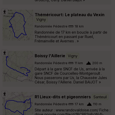
Théméricourt: Le plateau du Vexin
Vigny
Randonnée Pédestre
18 km
Randonnée de 17 km en boucle à partir de
Théméricourt en passant par Rueil,
Frémainville et Avernes . »
Boissy l'Aillerie
Vigny
Randonnée Pédestre
11 km
200 m
Départ à la gare SNCF de Us, arrivée à la
gare SNCF de Courcelles-Montgeroult .
Nous passerons par Us, la Chaussée Jules
César, Boissy l'Aillerie. Daniel BAIJOT »
R1 Lieux-dits et pigeonniers
Santeuil
Randonnée Pédestre
17 km
110 m
Site auteur : www.randovaldoise.com/ Fiche :
drive.google.com/file/d/1BCRP2nBcWi4l-