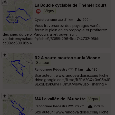
La Boucle cyclable de Théméricourt
Vigny
Cyclotourisme
31 km
200 m
Vous traverserez des paysages variés,
ferez le plein en chlorophylle et profiterez
des joies du vélo. Parcours à retrouver sur :
valdoisemybalade.fr/fiche/1/6365b296-6ea7-4732-95bb-
cc38dc63038b »
R2 A saute mouton sur la Viosne
Santeuil
Randonnée Pédestre
11 km
130 m
Site auteur : www.randovaldoise.com/ Fiche :
drive.google.com/file/d/1f2RV2GQx0xC5oJS
8LkqDz9kQrvFFOn5K/view?usp=sharing »
M4 La vallée de l'Aubette
Vigny
Randonnée Pédestre
26 km
270 m
Site auteur : www.randovaldoise.com/ Fiche :