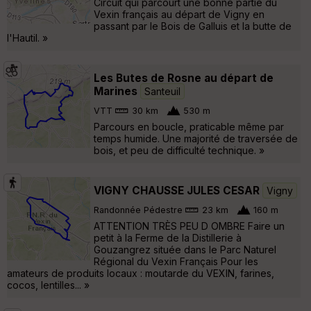
Circuit qui parcourt une bonne partie du
Vexin français au départ de Vigny en
passant par le Bois de Galluis et la butte de
l'Hautil. »
Les Butes de Rosne au départ de
Marines
Santeuil
VTT
30 km
530 m
Parcours en boucle, praticable même par
temps humide. Une majorité de traversée de
bois, et peu de difficulté technique. »
VIGNY CHAUSSE JULES CESAR
Vigny
Randonnée Pédestre
23 km
160 m
ATTENTION TRÈS PEU D OMBRE Faire un
petit à la Ferme de la Distillerie à
Gouzangrez située dans le Parc Naturel
Régional du Vexin Français Pour les
amateurs de produits locaux : moutarde du VEXIN, farines,
cocos, lentilles... »