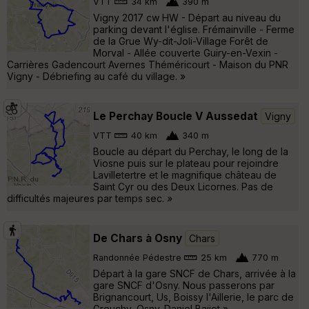
VTT
34 km
390 m
Vigny 2017 cw HW - Départ au niveau du
parking devant l'église. Frémainville - Ferme
de la Grue Wy-dit-Joli-Village Forêt de
Morval - Allée couverte Guiry-en-Vexin -
Carrières Gadencourt Avernes Théméricourt - Maison du PNR
Vigny - Débriefing au café du village. »
Le Perchay Boucle V Aussedat
Vigny
VTT
40 km
340 m
Boucle au départ du Perchay, le long de la
Viosne puis sur le plateau pour rejoindre
Lavilletertre et le magnifique château de
Saint Cyr ou des Deux Licornes. Pas de
difficultés majeures par temps sec. »
De Chars à Osny
Chars
Randonnée Pédestre
25 km
770 m
Départ à la gare SNCF de Chars, arrivée à la
gare SNCF d'Osny. Nous passerons par
Brignancourt, Us, Boissy l'Aillerie, le parc de
Grouchy, Osny. Daniel Baijot »