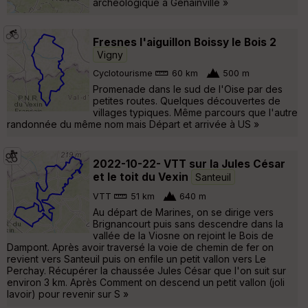
archéologique à Genainville »
Fresnes l'aiguillon Boissy le Bois 2
Vigny
Cyclotourisme
60 km
500 m
Promenade dans le sud de l'Oise par des
petites routes. Quelques découvertes de
villages typiques. Même parcours que l'autre
randonnée du même nom mais Départ et arrivée à US »
2022-10-22- VTT sur la Jules César
et le toit du Vexin
Santeuil
VTT
51 km
640 m
Au départ de Marines, on se dirige vers
Brignancourt puis sans descendre dans la
vallée de la Viosne on rejoint le Bois de
Dampont. Après avoir traversé la voie de chemin de fer on
revient vers Santeuil puis on enfile un petit vallon vers Le
Perchay. Récupérer la chaussée Jules César que l'on suit sur
environ 3 km. Après Comment on descend un petit vallon (joli
lavoir) pour revenir sur S »