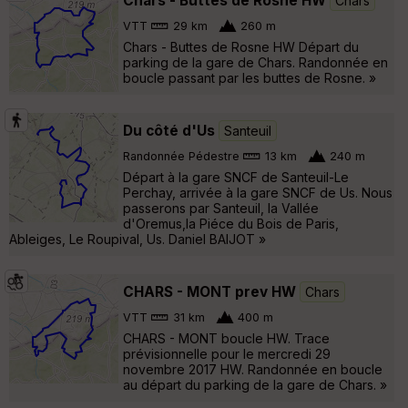
Chars - Buttes de Rosne HW
Chars
VTT
29 km
260 m
Chars - Buttes de Rosne HW Départ du
parking de la gare de Chars. Randonnée en
boucle passant par les buttes de Rosne. »
Du côté d'Us
Santeuil
Randonnée Pédestre
13 km
240 m
Départ à la gare SNCF de Santeuil-Le
Perchay, arrivée à la gare SNCF de Us. Nous
passerons par Santeuil, la Vallée
d'Oremus,la Piéce du Bois de Paris,
Ableiges, Le Roupival, Us. Daniel BAIJOT »
CHARS - MONT prev HW
Chars
VTT
31 km
400 m
CHARS - MONT boucle HW. Trace
prévisionnelle pour le mercredi 29
novembre 2017 HW. Randonnée en boucle
au départ du parking de la gare de Chars. »