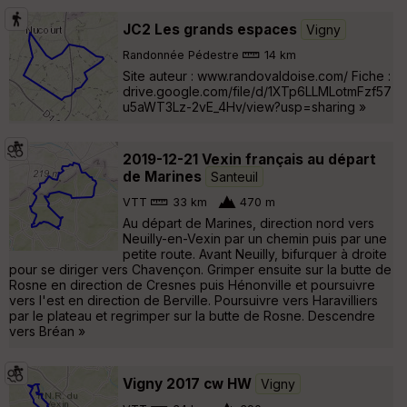
JC2 Les grands espaces
Vigny
Randonnée Pédestre
14 km
Site auteur : www.randovaldoise.com/ Fiche :
drive.google.com/file/d/1XTp6LLMLotmFzf57
u5aWT3Lz-2vE_4Hv/view?usp=sharing »
2019-12-21 Vexin français au départ
de Marines
Santeuil
VTT
33 km
470 m
Au départ de Marines, direction nord vers
Neuilly-en-Vexin par un chemin puis par une
petite route. Avant Neuilly, bifurquer à droite
pour se diriger vers Chavençon. Grimper ensuite sur la butte de
Rosne en direction de Cresnes puis Hénonville et poursuivre
vers l'est en direction de Berville. Poursuivre vers Haravilliers
par le plateau et regrimper sur la butte de Rosne. Descendre
vers Bréan »
Vigny 2017 cw HW
Vigny