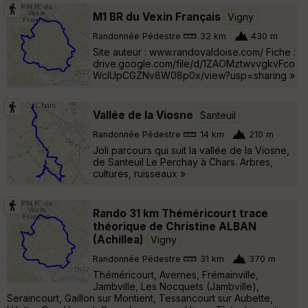
M1 BR du Vexin Français
Vigny
Randonnée Pédestre
32 km
430 m
Site auteur : www.randovaldoise.com/ Fiche :
drive.google.com/file/d/1ZAOMztwvvgkvFco
WclUpCGZNv8W08p0x/view?usp=sharing »
Vallée de la Viosne
Santeuil
Randonnée Pédestre
14 km
210 m
Joli parcours qui suit la vallée de la Viosne,
de Santeuil Le Perchay à Chars. Arbres,
cultures, ruisseaux »
Rando 31 km Théméricourt trace
théorique de Christine ALBAN
(Achillea)
Vigny
Randonnée Pédestre
31 km
370 m
Théméricourt, Avernes, Frémainville,
Jambville, Les Nocquets (Jambville),
Seraincourt, Gaillon sur Montient, Tessancourt sur Aubette,