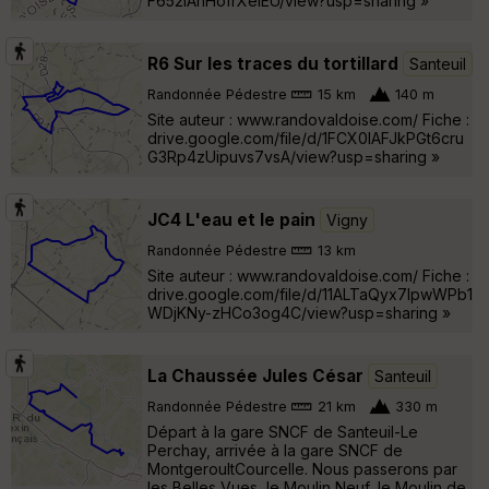
F652lAnHofrXelEU/view?usp=sharing »
R6 Sur les traces du tortillard
Santeuil
Randonnée Pédestre
15 km
140 m
Site auteur : www.randovaldoise.com/ Fiche :
drive.google.com/file/d/1FCX0IAFJkPGt6cru
G3Rp4zUipuvs7vsA/view?usp=sharing »
JC4 L'eau et le pain
Vigny
Randonnée Pédestre
13 km
Site auteur : www.randovaldoise.com/ Fiche :
drive.google.com/file/d/11ALTaQyx7IpwWPb1
WDjKNy-zHCo3og4C/view?usp=sharing »
La Chaussée Jules César
Santeuil
Randonnée Pédestre
21 km
330 m
Départ à la gare SNCF de Santeuil-Le
Perchay, arrivée à la gare SNCF de
MontgeroultCourcelle. Nous passerons par
les Belles Vues, le Moulin Neuf, le Moulin de