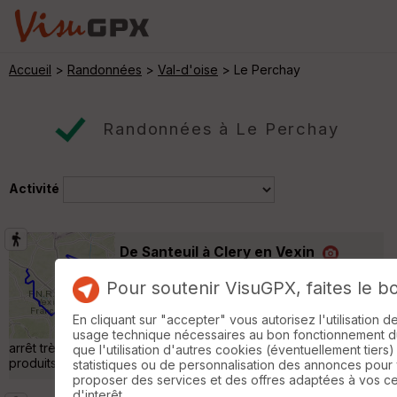
Accueil
>
Randonnées
>
Val-d'oise
> Le Perchay
Randonnées à Le Perchay
Activité
De Santeuil à Clery en Vexin
Santeuil
Pour soutenir VisuGPX, faites le b
Randonnée Pédestre
27 km
320 m
Très belle rando organisée par Jacques K
En cliquant sur "accepter" vous autorisez l'utilisation 
pour le Rif Des paysages splendides et un
usage technique nécessaires au bon fonctionnement du 
arrêt très intéressant à l'huilerie d'Avernes pour faire le plein de
que l'utilisation d'autres cookies (éventuellement tiers)
produits locaux ( huile miel moutarde farine etc... ) »
statistiques ou de personnalisation des annonces pour
proposer des services et des offres adaptées à vos c
d'interêt.