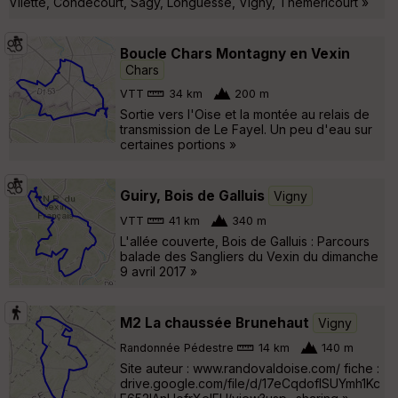
Vilette, Condécourt, Sagy, Longuesse, Vigny, Théméricourt »
Boucle Chars Montagny en Vexin
Chars
VTT
34 km
200 m
Sortie vers l'Oise et la montée au relais de
transmission de Le Fayel. Un peu d'eau sur
certaines portions »
Guiry, Bois de Galluis
Vigny
VTT
41 km
340 m
L'allée couverte, Bois de Galluis : Parcours
balade des Sangliers du Vexin du dimanche
9 avril 2017 »
M2 La chaussée Brunehaut
Vigny
Randonnée Pédestre
14 km
140 m
Site auteur : www.randovaldoise.com/ fiche :
drive.google.com/file/d/17eCqdofISUYmh1Kc