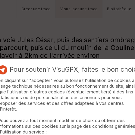
Créer une trace
Visualiser une trace
Bibliothèque
 voie Jules César, puis des sentiers ombrag
arcourt, puis celui du moulin de la Gouline
voir à 2km de l'arrivée environ
ain le premier dimanche de chaque mois.
Pour soutenir VisuGPX, faites le bon choi
En cliquant sur "accepter" vous autorisez l'utilisation de cookies à
usage technique nécessaires au bon fonctionnement du site, ainsi
que l'utilisation d'autres cookies (éventuellement tiers) à des fins
statistiques ou de personnalisation des annonces pour vous
proposer des services et des offres adaptées à vos centres
d'interêt.
Vous pouvez à tout moment modifier ce choix ou obtenir des
informations sur ces cookies sur la page des conditions générale
d'utilisation du service :