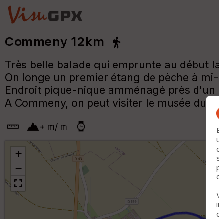
Commeny 12km
Très belle balade qui emprunte au début la
On longe un premier étang de pèche à mi-p
Endroit pique-nique amménagé près d'un la
A Commeny, on peut visiter le musée du p
+
m
/
m
+
−