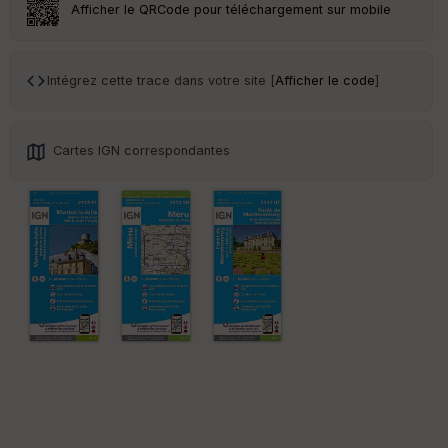
r
Afficher le QRCode pour téléchargement sur mobile
Tr
an
Intégrez cette trace dans votre site [
Afficher le code
]
sp
ar
en
ce
Cartes IGN correspondantes
Po
int
illé
s
S
e
n
s
St
re
et