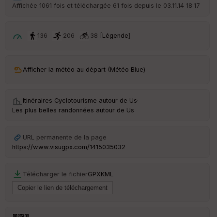
r
Affichée 1061 fois et téléchargée 61 fois depuis le 03.11.14 18:17
d
é
p
ar
136
206
38 [
Légende
]
t
ar
Afficher la météo au départ (Météo Blue)
ri
v
é
e
Itinéraires Cyclotourisme autour de
Us
·
Les plus belles randonnées autour de Us
C
ou
le
URL permanente de la page
ur
https://www.visugpx.com/1415035032
Télécharger le fichier
GPX
KML
Ep
ai
ss
eu