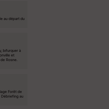
e au départ du
, bifurquer à
nville et
e de Rosne.
llage Forêt de
 Débriefing au