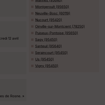
Marines (95640)
Montgeroult (95650)
Neuville-Bosc (60119)
Nucourt (95420)
Oinville-sur-Montcient (78250)
Puiseux-Pontoise (95650)
edi 12 avril
Sagy (95450)
Santeuil (95640)
Seraincourt (95450)
Us (95450)
Vigny (95450)
tes de Rosne. »