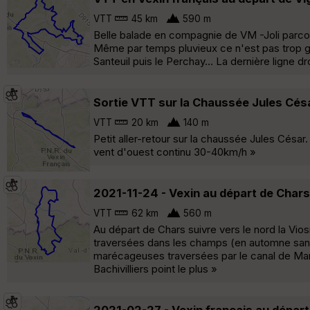
VTT
45 km
590 m
Belle balade en compagnie de VM -Joli parcour
Même par temps pluvieux ce n'est pas trop gr
Santeuil puis le Perchay... La dernière ligne dr
Sortie VTT sur la Chaussée Jules Cés
VTT
20 km
140 m
Petit aller-retour sur la chaussée Jules Césa
vent d'ouest continu 30-40km/h »
2021-11-24 - Vexin au départ de Chars
VTT
62 km
560 m
Au départ de Chars suivre vers le nord la Vios
traversées dans les champs (en automne sans 
marécageuses traversées par le canal de Marq
Bachivilliers point le plus »
2021-02-27 - Vexin français au dépar