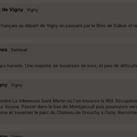
t de Vigny
Vigny
 français au départ de Vigny en passant par le Bois de Galluis et l
nes
Santeuil
s humide. Une majorité de traversée de bois, et peu de difficult
igny
Vigny
oindre La Villeneuve Saint Martin où l'on traverse la N14. Récupér
sur Viosne. Passer dans le bas de Montgeroult puis poursuivre ver
Viosne et traverser le parc du Chateau de Grouchy à Osny. Remonter
igny
Vigny