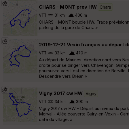
CHARS - MONT prev HW
Chars
VTT
31 km
400 m
CHARS - MONT boucle HW. Trace prévisionne
parking de la gare de Chars. »
2019-12-21 Vexin français au départ 
VTT
33 km
470 m
Au départ de Marines, direction nord vers Neui
droite pour se diriger vers Chavençon. Grimpe
poursuivre vers l'est en direction de Berville.
Descendre vers Bréan »
Vigny 2017 cw HW
Vigny
VTT
34 km
390 m
Vigny 2017 cw HW - Départ au niveau du parkin
Morval - Allée couverte Guiry-en-Vexin - Ca
café du village. »