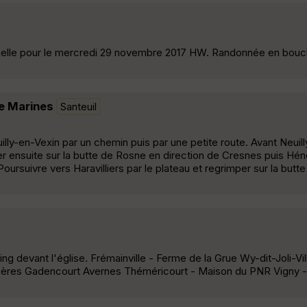
lle pour le mercredi 29 novembre 2017 HW. Randonnée en boucl
de Marines
Santeuil
lly-en-Vexin par un chemin puis par une petite route. Avant Neuilly
r ensuite sur la butte de Rosne en direction de Cresnes puis Héno
 Poursuivre vers Haravilliers par le plateau et regrimper sur la butt
g devant l'église. Frémainville - Ferme de la Grue Wy-dit-Joli-Vi
rrières Gadencourt Avernes Théméricourt - Maison du PNR Vigny -