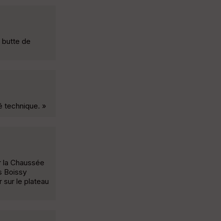
a butte de
é technique. »
er la Chaussée
s Boissy
 sur le plateau