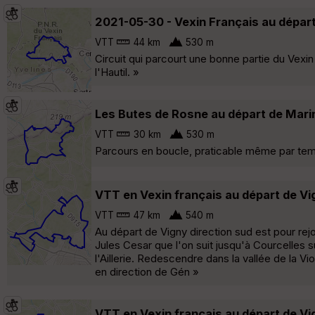
2021-05-30 - Vexin Français au dépar
VTT
44 km
530 m
Circuit qui parcourt une bonne partie du Vexin
l'Hautil. »
Les Butes de Rosne au départ de Mari
VTT
30 km
530 m
Parcours en boucle, praticable même par temp
VTT en Vexin français au départ de V
VTT
47 km
540 m
Au départ de Vigny direction sud est pour rej
Jules Cesar que l'on suit jusqu'à Courcelles 
l'Aillerie. Redescendre dans la vallée de la 
en direction de Gén »
VTT en Vexin français au départ de V