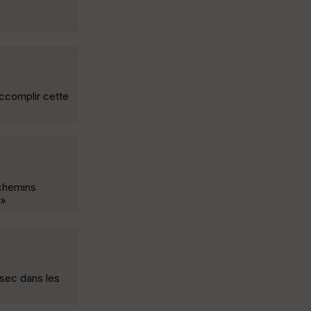
accomplir cette
 chemins
 »
 sec dans les