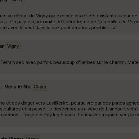
s au départ de Vigny qui exploite les reliefs existants autour de 
as...On passe à proximité de l'aérodrome de Cormeilles en Vexin 
oite avec le vent dans le nez peut être très pénible ... »
ar
Vigny
r. Terrain sec avec parfois beaucoup d'herbes sur le chemin. Mét
 - Vers le No
Chars
ne et des diriger vers Lavilltertre, poursuivre par des pistes agri
cultures cela passe... ) descendre au niveau de Liancourt vers 
uemont. Traverser Fay les Etangs. Poursuivre toujours vers le n
t de Vigny