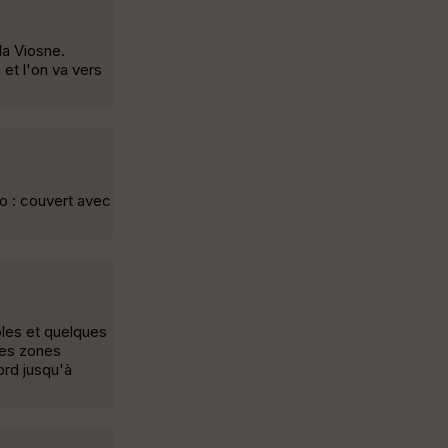
la Viosne.
et l'on va vers
éo : couvert avec
coles et quelques
les zones
ord jusqu'à