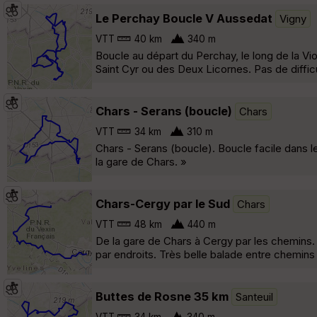
Le Perchay Boucle V Aussedat
Vigny
VTT
40 km
340 m
Boucle au départ du Perchay, le long de la Vio
Saint Cyr ou des Deux Licornes. Pas de diffi
Chars - Serans (boucle)
Chars
VTT
34 km
310 m
Chars - Serans (boucle). Boucle facile dans l
la gare de Chars. »
Chars-Cergy par le Sud
Chars
VTT
48 km
440 m
De la gare de Chars à Cergy par les chemins. A
par endroits. Très belle balade entre chemins 
Buttes de Rosne 35 km
Santeuil
VTT
34 km
340 m