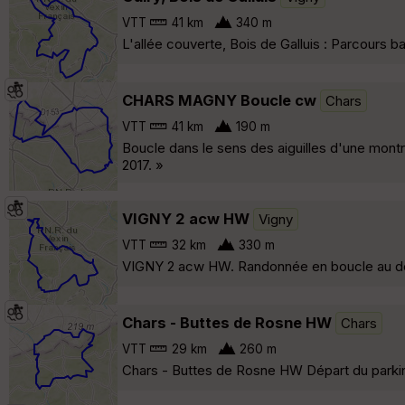
VTT
41 km
340 m
L'allée couverte, Bois de Galluis : Parcours b
CHARS MAGNY Boucle cw
Chars
VTT
41 km
190 m
Boucle dans le sens des aiguilles d'une montre
2017. »
VIGNY 2 acw HW
Vigny
VTT
32 km
330 m
VIGNY 2 acw HW. Randonnée en boucle au dépar
Chars - Buttes de Rosne HW
Chars
VTT
29 km
260 m
Chars - Buttes de Rosne HW Départ du parkin