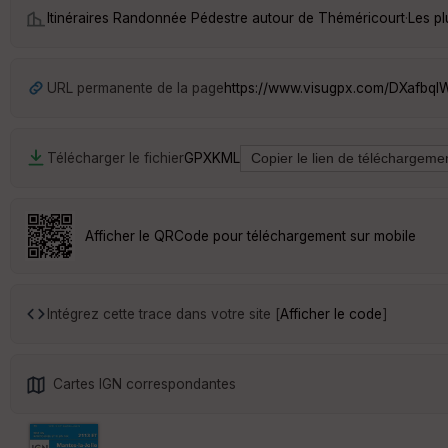
Itinéraires Randonnée Pédestre autour de
Théméricourt
·
Les p
URL permanente de la page
https://www.visugpx.com/DXafbql
Télécharger le fichier
GPX
KML
Afficher le QRCode pour téléchargement sur mobile
Intégrez cette trace dans votre site [
Afficher le code
]
Cartes IGN correspondantes