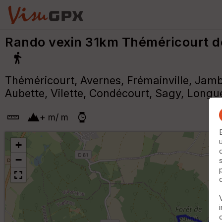
Rando vexin 31km Théméricourt de
Théméricourt, Avernes, Frémainville, Jambv
Aubette, Vilette, Condécourt, Sagy, Longu
+
m
/
m
+
−