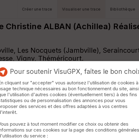
Créer une trace
Visualiser une trace
Bibliothèque
 Christine ALBAN (Achillea) Réalis
ille, Les Nocquets (Jambville), Seraincourt
esse, Vigny, Théméricourt.
Pour soutenir VisuGPX, faites le bon choi
En cliquant sur "accepter" vous autorisez l'utilisation de cookies à
usage technique nécessaires au bon fonctionnement du site, ainsi
que l'utilisation d'autres cookies (éventuellement tiers) à des fins
statistiques ou de personnalisation des annonces pour vous
proposer des services et des offres adaptées à vos centres
d'interêt.
Vous pouvez à tout moment modifier ce choix ou obtenir des
informations sur ces cookies sur la page des conditions générale
d'utilisation du service :