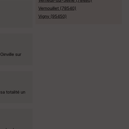
Verneuil-sur-Seine (78480)
Vernouillet (78540)
Vigny (95450)
inville sur
a totalité un