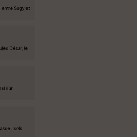
e entre Sagy et
ules César, le
ssi sur
hasse ..sols