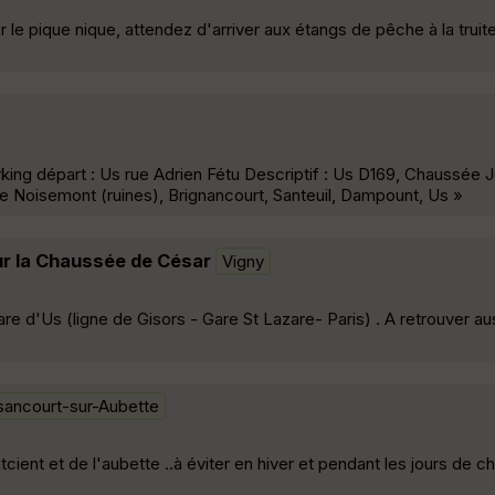
r le pique nique, attendez d'arriver aux étangs de pêche à la truit
ing départ : Us rue Adrien Fétu Descriptif : Us D169, Chaussée J
de Noisemont (ruines), Brignancourt, Santeuil, Dampount, Us »
ur la Chaussée de César
Vigny
e d'Us (ligne de Gisors - Gare St Lazare- Paris) . A retrouver au
sancourt-sur-Aubette
cient et de l'aubette ..à éviter en hiver et pendant les jours de c