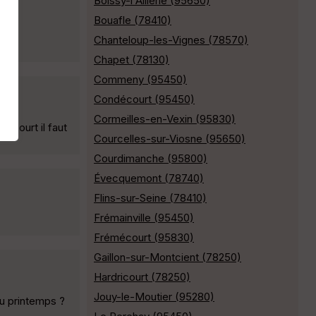
Boissy-l'Aillerie (95650)
Bouafle (78410)
Chanteloup-les-Vignes (78570)
Chapet (78130)
Commeny (95450)
Condécourt (95450)
Cormeilles-en-Vexin (95830)
ncourt il faut
Courcelles-sur-Viosne (95650)
Courdimanche (95800)
Évecquemont (78740)
Flins-sur-Seine (78410)
Frémainville (95450)
Frémécourt (95830)
Gaillon-sur-Montcient (78250)
Hardricourt (78250)
Jouy-le-Moutier (95280)
du printemps ?