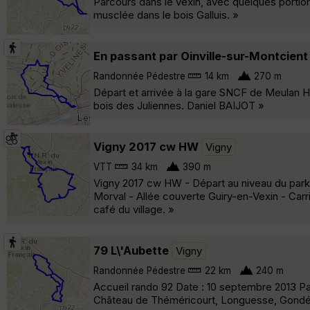
Parcours dans le vexin, avec quelques portions
musclée dans le bois Galluis. »
En passant par Oinville-sur-Montcient
Randonnée Pédestre
14 km
270 m
Départ et arrivée à la gare SNCF de Meulan Ha
bois des Juliennes. Daniel BAIJOT »
Vigny 2017 cw HW
Vigny
VTT
34 km
390 m
Vigny 2017 cw HW - Départ au niveau du parkin
Morval - Allée couverte Guiry-en-Vexin - Ca
café du village. »
79 L\'Aubette
Vigny
Randonnée Pédestre
22 km
240 m
Accueil rando 92 Date : 10 septembre 2013 Par
Château de Théméricourt, Longuesse, Gondéco