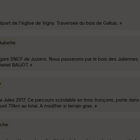
t de l'église de Vigny. Traversée du bois de Galluis. »
Aubette
gare SNCF de Juziers. Nous passerons par le bois des Juliennes, O
Daniel BAIJOT »
y
 Jules 2017. Ce parcours scindable en trois tronçons, porte dans s
 70km au total. A modifier si terrain gras. »
nche