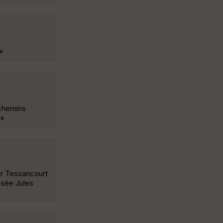
 »
 chemins
 »
ar Tessancourt
ssée Jules