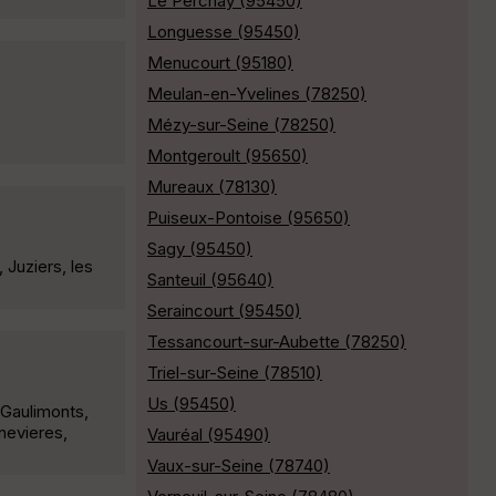
Le Perchay (95450)
Longuesse (95450)
Menucourt (95180)
Meulan-en-Yvelines (78250)
Mézy-sur-Seine (78250)
Montgeroult (95650)
Mureaux (78130)
Puiseux-Pontoise (95650)
Sagy (95450)
 Juziers, les
Santeuil (95640)
Seraincourt (95450)
Tessancourt-sur-Aubette (78250)
Triel-sur-Seine (78510)
Us (95450)
 Gaulimonts,
enevieres,
Vauréal (95490)
Vaux-sur-Seine (78740)