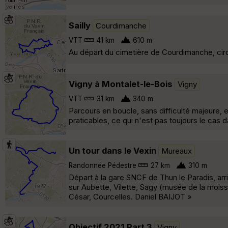
Sailly
Courdimanche
VTT
41 km
610 m
Au départ du cimetière de Courdimanche, circui
Vigny à Montalet-le-Bois
Vigny
VTT
31 km
340 m
Parcours en boucle, sans difficulté majeure, e
praticables, ce qui n'est pas toujours le cas
Un tour dans le Vexin
Mureaux
Randonnée Pédestre
27 km
310 m
Départ à la gare SNCF de Thun le Paradis, ar
sur Aubette, Vilette, Sagy (musée de la mois
César, Courcelles. Daniel BAIJOT »
Objectif 2021 Part 3
Vigny