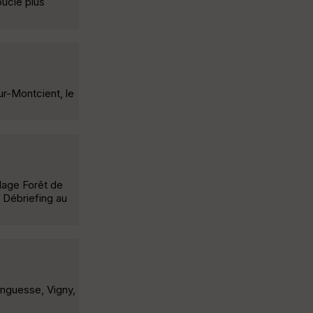
oucle plus
ur-Montcient, le
llage Forêt de
 Débriefing au
onguesse, Vigny,