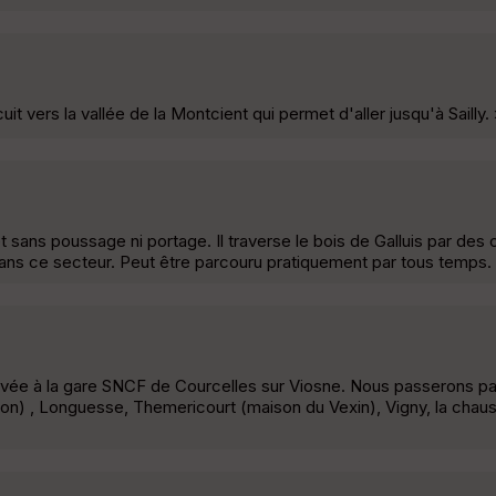
t vers la vallée de la Montcient qui permet d'aller jusqu'à Sailly.
t sans poussage ni portage. Il traverse le bois de Galluis par des
 dans ce secteur. Peut être parcouru pratiquement par tous temps.
rivée à la gare SNCF de Courcelles sur Viosne. Nous passerons p
son) , Longuesse, Themericourt (maison du Vexin), Vigny, la chau