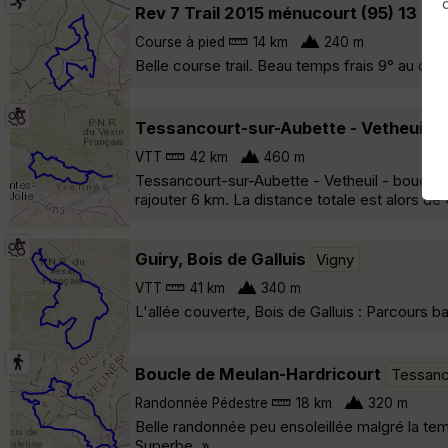
Rev 7 Trail 2015 ménucourt (95) 13 K
Course à pied
14 km
240 m
Belle course trail. Beau temps frais 9° au dép
Tessancourt-sur-Aubette - Vetheuil -
VTT
42 km
460 m
Tessancourt-sur-Aubette - Vetheuil - boucle 
rajouter 6 km. La distance totale est alors de
Guiry, Bois de Galluis
Vigny
VTT
41 km
340 m
L'allée couverte, Bois de Galluis : Parcours b
Boucle de Meulan-Hardricourt
Tessanc
Randonnée Pédestre
18 km
320 m
Belle randonnée peu ensoleillée malgré la te
Superbe. »