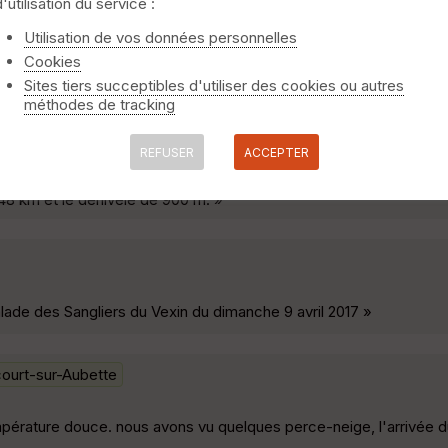
d'utilisation du service :
M
Menucourt
Utilisation de vos données personnelles
Cookies
art et un beau parcours. sec et relativement technique. »
Sites tiers succeptibles d'utiliser des cookies ou autres
méthodes de tracking
 boucle HW
Tessancourt-sur-Aubette
REFUSER
ACCEPTER
HW au départ de Tessancourt. Attention pour revenir jusqu'à Tessa
 48 km et le dénivelé de 900 m. »
alade des Sangliers du Vexin du dimanche 9 avril 2017 »
ourt-sur-Aubette
mpérature douce. nous avons vu quelques perce-neige, l'arrivée 