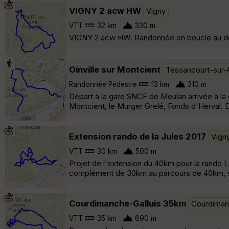
VIGNY 2 acw HW
Vigny
VTT
32 km
330 m
VIGNY 2 acw HW. Randonnée en boucle au dépar
Oinville sur Montcient
Tessancourt-sur-
Randonnée Pédestre
13 km
310 m
Départ à la gare SNCF de Meulan arrivée à la 
Montcient, le Murger Grelé, Fonds d'Herval. 
Extension rando de la Jules 2017
Vign
VTT
30 km
500 m
Projet de l'extension du 40km pour la rando La
complément de 30km au parcours de 40km, soit
Courdimanche-Galluis 35km
Courdima
VTT
35 km
690 m