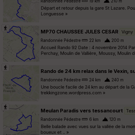
Randonnée Pédestre
19 km
210 m
Départ et retour depuis la gare St Lazare. Pou
Longuesse »
MP70 CHAUSSEE JULES CESAR
Vigny
Randonnée Pédestre
22 km
200 m
Accueil Rando 92 Date : 4 novembre 2014 Park
Perchay, Moulin de Vallière, Moussy, Moulin 
Rando de 24 km relax dans le Vexin, s
Randonnée Pédestre
24 km
240 m
Une boucle facile de 24 km au départ de la Gar
trekkingzone.wordpress.com »
Meulan Paradis vers tessancourt
Tes
Randonnée Pédestre
6 km
120 m
Belle balade avec vues sur la vallée de la mont
boueux et .. »