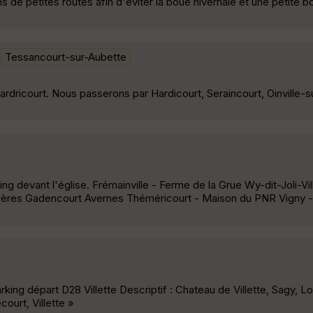
 de petites routes afin d'éviter la boue hivernale et une petite b
Tessancourt-sur-Aubette
rdricourt. Nous passerons par Hardicourt, Seraincourt, Oinville-s
g devant l'église. Frémainville - Ferme de la Grue Wy-dit-Joli-Vi
rrières Gadencourt Avernes Théméricourt - Maison du PNR Vigny -
king départ D28 Villette Descriptif : Chateau de Villette, Sagy, L
urt, Villette »