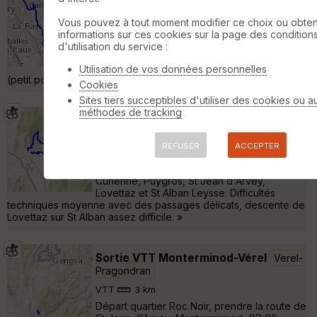
Pragondran
Vous pouvez à tout moment modifier ce choix ou obten
VTT
17 km
440 m
informations sur ces cookies sur la page des condition
T2, court T3. Attention à proximité de la
d'utilisation du service :
Boisserette : ne pas traverser le pré privé,
mais bien rester sur le sentier en contrehaut
Utilisation de vos données personnelles
(petit portage), avant de remonter le nant de la Boiserette. »
Cookies
Sites tiers succeptibles d'utiliser des cookies ou a
méthodes de tracking
Randonnée VTT autour de Chambéry
Verel-Pragondran
REFUSER
ACCEPTER
VTT
33 km
1410 m
Belle rando VTT autour de Chambéry,
Curienne, Puygros, St Jean d'Arvey,
Lovettaz et St Alban Leysse. Difficultés
techniques moyenne avec des passages délicats, descente de
Lovettaz sur St Alban assez difficile. »
Sortie VTT Monterminod-Vérel
Verel-
Pragondran
VTT
3 km
Départ quartier Roc Noir, prendre la route de