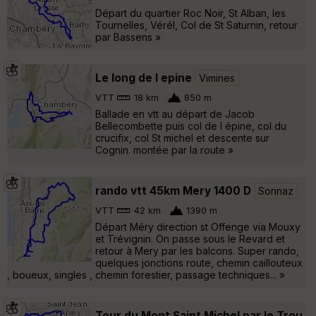
Départ du quartier Roc Noir, St Alban, les
Tournelles, Vérél, Col de St Saturnin, retour
par Bassens »
Le long de l epine
Vimines
VTT
18 km
850 m
Ballade en vtt au départ de Jacob
Bellecombette puis col de l épine, col du
crucifix, col St michel et descente sur
Cognin. montée par la route »
rando vtt 45km Mery 1400 D
Sonnaz
VTT
42 km
1390 m
Départ Méry direction st Offenge via Mouxy
et Trévignin. On passe sous le Revard et
retour à Mery par les balcons. Super rando,
quelques jonctions route, chemin caillouteux
, boueux, singles , chemin forestier, passage techniques... »
Tour du Mont Saint Michel par le Trou