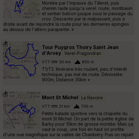
Montée par l'impasse du Tilleret, puis
chemin raide jusqu'a verel. route, montbasin
et sentier balcon jusque sous le passage du
croc. Descente par le malpassant, puis a
droite avant de rejoindre la route pour les dernieres epingles
au dessus de l'attero parapente. »
Tour Puygros Thoiry Saint Jean
d'Arvey
Verel-Pragondran
VTT
30 km
850 m
T1/T2. Itinéraire très roulant, peu d'intérêt
technique, pas mal de route. Dénivelée
900m, Distance 30km »
Mont St Michel
La Ravoire
VTT
21 km
700 m
Petite balade sportive vers la chapelle du
mont St Michel. On part de la petite église de
Barby pour 10km de grosse montée. Mais ça
vaut le coup, une fois en haut on profite
d'une vue magnifique sur la vallée de Chambéry. Puis on repart