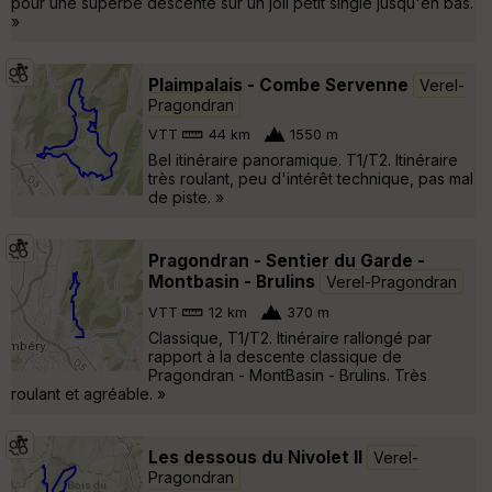
pour une superbe descente sur un joli petit single jusqu'en bas.
»
Plaimpalais - Combe Servenne
Verel-
Pragondran
VTT
44 km
1550 m
Bel itinéraire panoramique. T1/T2. Itinéraire
très roulant, peu d'intérêt technique, pas mal
de piste. »
Pragondran - Sentier du Garde -
Montbasin - Brulins
Verel-Pragondran
VTT
12 km
370 m
Classique, T1/T2. Itinéraire rallongé par
rapport à la descente classique de
Pragondran - MontBasin - Brulins. Très
roulant et agréable. »
Les dessous du Nivolet II
Verel-
Pragondran