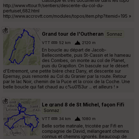
classique et très documenté dans les topo
http://www.vttour.fr/sentiers/descente-du-col-du-
pertuiset,682.html
http://www.accrovtt.com/modules/topos/item.php?itemid=195 »
Grand tour de l'Outheran
Sonnaz
VTT
52 km
2120 m
En boucle au départ de Jacob-
Bellecombette, puis St-Cassin et le hameau
des Combes, on monte au col de Planet,
puis du Grapillon. On bascule sur le désert
d'Entremont, une petite bière chez Dany, et descente sur
Epernay, puis remonté au Col du Granier par la route. Retour
par le lac Noir, chemin de la Puce et la croix de la Coche. Une
belle boucle qui fait chaud au c%u0153ur ... et ailleurs ! »
Le grand 8 de St Michel, façon Fifi
Sonnaz
VTT
34 km
1080 m
Belle sortie matinale, tricotée par Fifi en
compagnie de David, mélangeant chemins
connus et chemins ignorés. Beaucoup de