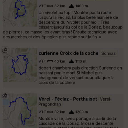
VTT
32 km
1400 m
Un nivolet au top ! Montée par la route
jusqu'à la Feclaz. La plus belle manière de
descendre du Nivolet pour moi : Très
cassant jusqu'au col de la Doriaz, beaucoup
de pierres, ça masse les avant bras ! Ensuite technique avec
des marches et des épingles puis rapide sur la fin. »
curienne Croix de la coche
Sonnaz
VTT
40 km
1110 m
depart chambery puis direction Curienne en
passant par le mont St Michel puis
changement de versant pour attaquer la
croix de la coche »
Vérel - Féclaz - Perthuiset
Verel-
Pragondran
VTT
32 km
1200 m
Montée virile, avec portage à partir de la
cascade de la Doriaz. Grosse descente,