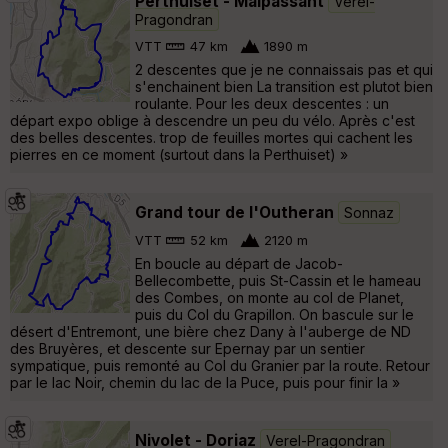
Perthuiset - Malpassant
Verel-
Pragondran
VTT
47 km
1890 m
2 descentes que je ne connaissais pas et qui
s'enchainent bien La transition est plutot bien
roulante. Pour les deux descentes : un
départ expo oblige à descendre un peu du vélo. Après c'est
des belles descentes. trop de feuilles mortes qui cachent les
pierres en ce moment (surtout dans la Perthuiset) »
Grand tour de l'Outheran
Sonnaz
VTT
52 km
2120 m
En boucle au départ de Jacob-
Bellecombette, puis St-Cassin et le hameau
des Combes, on monte au col de Planet,
puis du Col du Grapillon. On bascule sur le
désert d'Entremont, une bière chez Dany à l'auberge de ND
des Bruyères, et descente sur Epernay par un sentier
sympatique, puis remonté au Col du Granier par la route. Retour
par le lac Noir, chemin du lac de la Puce, puis pour finir la »
Nivolet - Doriaz
Verel-Pragondran