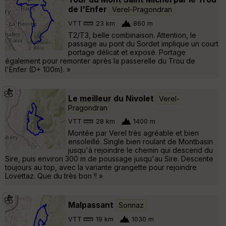
de l'Enfer
Verel-Pragondran
VTT
23 km
860 m
T2/T3, belle combinaison. Attention, le
passage au pont du Sordet implique un court
portage délicat et exposé. Portage
également pour remonter après la passerelle du Trou de
l'Enfer (D+ 100m). »
Le meilleur du Nivolet
Verel-
Pragondran
VTT
28 km
1400 m
Montée par Verel très agréable et bien
ensoleillé. Single bien roulant de Montbasin
jusqu'à rejoindre le chemin qui descend du
Sire, puis environ 300 m de poussage jusqu'au Sire. Descente
toujours au top, avec la variante grangette pour rejoindre
Lovettaz. Que du très bon !! »
Malpassant
Sonnaz
VTT
19 km
1030 m