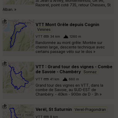
St Jean d'Arvey, Monterminnod, GR 96,
Razerel, point coté 735, retour Chesses, St
Alban. »
VTT Mont Grêle depuis Cognin
Vimines
VTT
34 km
1260 m
Randonnée au mont grêle: Montée sur
chemin large, descente technique avec
certains passage vélo sur le dos »
VTT : Grand tour des vignes - Combe
de Savoie - Chambéry
Sonnaz
VTT
41 km
660 m
Grand tour des vignes en VTT, dans la
combe de Savoie, au SUD-EST de
Chambéry. - 40km - 900m de D - 3h »
Verél, St Saturnin
Verel-Pragondran
VTT
8 km