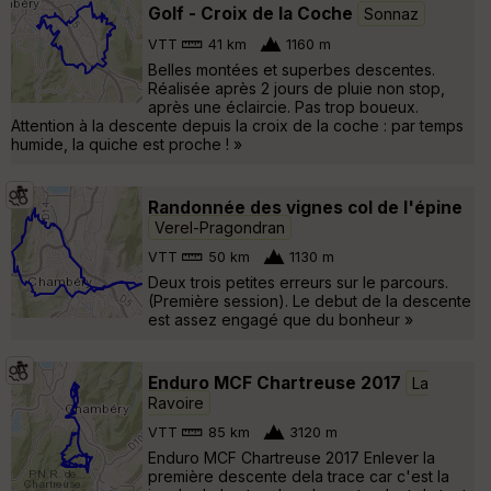
Golf - Croix de la Coche
Sonnaz
VTT
41 km
1160 m
Belles montées et superbes descentes.
Réalisée après 2 jours de pluie non stop,
après une éclaircie. Pas trop boueux.
Attention à la descente depuis la croix de la coche : par temps
humide, la quiche est proche ! »
Randonnée des vignes col de l'épine
Verel-Pragondran
VTT
50 km
1130 m
Deux trois petites erreurs sur le parcours.
(Première session). Le debut de la descente
est assez engagé que du bonheur »
Enduro MCF Chartreuse 2017
La
Ravoire
VTT
85 km
3120 m
Enduro MCF Chartreuse 2017 Enlever la
première descente dela trace car c'est la