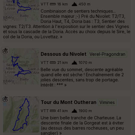
VTT
16 km
450 m
Combinaison de sentiers techniques...
Ensemble majeur ;-) Pré du Nivolet: T2/T3,
Doria Haut, T4, Doria bas : T3, Sentier des
vignes: T2/T3. Attention à l'exposition sur le sentier des Vignes
et sous la cascade de la Doria. Accès au choix depuis le Sire, le
col de la Doria, ou Lovettaz. »
Dessous du Nivolet
Verel-Pragondran
VTT
21 km
1070 m
Belle vue du sommet, descente agréable
quand elle est sèche ! Enchaînement de 2
jolies descentes, sans trop de portage.
Intérêt : *** »
Tour du Mont Outheran
Vimines
VTT
41 km
1900 m
Une bien belle tranche de Charteuse. La
descente finale de la Gorgeat est à éviter
(au dessus des barres rocheuses, un peu
sanglier) »