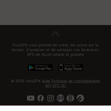
VisuGPX vous permet de créer, de suivre sur le
terrain, d'analyser et de partager vos itinéraires
GPS de façon simple et gratuite
© 2026 VisuGPX
Aide
Politique de confidentialité
API
GPX 3D