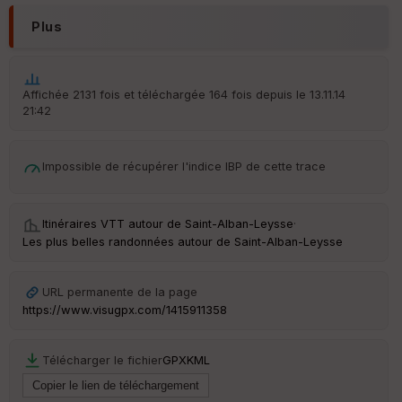
ar
en
Plus
ce
Po
Affichée 2131 fois et téléchargée 164 fois depuis le 13.11.14
int
21:42
illé
s
Impossible de récupérer l'indice IBP de cette trace
S
e
n
Itinéraires VTT autour de
Saint-Alban-Leysse
·
s
Les plus belles randonnées autour de Saint-Alban-Leysse
St
re
URL permanente de la page
et
https://www.visugpx.com/1415911358
Vi
e
w
Télécharger le fichier
GPX
KML