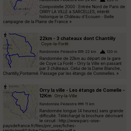
Compostelle 2000 : Entrée Nord de Paris de
ORRY LA VILLE à SARCELLES, intérêt
historique le Château d'Ecouen - Belle
campagne de la Plaine de France »
22km - 3 chateaux dont Chantilly
Coye-la-Forêt
Randonnée Pédestre
22 km
120 m
Randonnée de 22km au départ de la gare
de Coye La Forêt - Orry la Ville en passant
par 3 châteaux. Celui de la Dame Blanche,
Chantilly,Pontarmé. Passage par les étangs de Commelles. »
Orry la ville - Les étangs de Comelle -
12Km
Orry-la-Ville
Randonnée Pédestre
11 km
Randonnée longue (4 heures) sans grande
difficulté. Téléchargé la brochure décrivant
le circuit : http://www.parc-oise-
paysdefrance.fr/files/pnr_oise/fiches-
rando/pnr60.fiche.Orrycomelles.pdf »