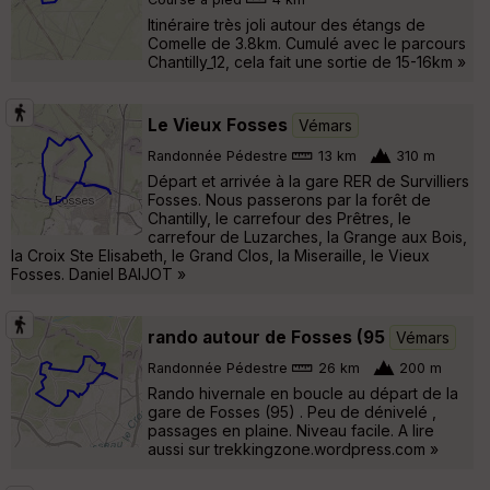
Itinéraire très joli autour des étangs de
Comelle de 3.8km. Cumulé avec le parcours
Chantilly_12, cela fait une sortie de 15-16km »
Le Vieux Fosses
Vémars
Randonnée Pédestre
13 km
310 m
Départ et arrivée à la gare RER de Survilliers
Fosses. Nous passerons par la forêt de
Chantilly, le carrefour des Prêtres, le
carrefour de Luzarches, la Grange aux Bois,
la Croix Ste Elisabeth, le Grand Clos, la Miseraille, le Vieux
Fosses. Daniel BAIJOT »
rando autour de Fosses (95
Vémars
Randonnée Pédestre
26 km
200 m
Rando hivernale en boucle au départ de la
gare de Fosses (95) . Peu de dénivelé ,
passages en plaine. Niveau facile. A lire
aussi sur trekkingzone.wordpress.com »