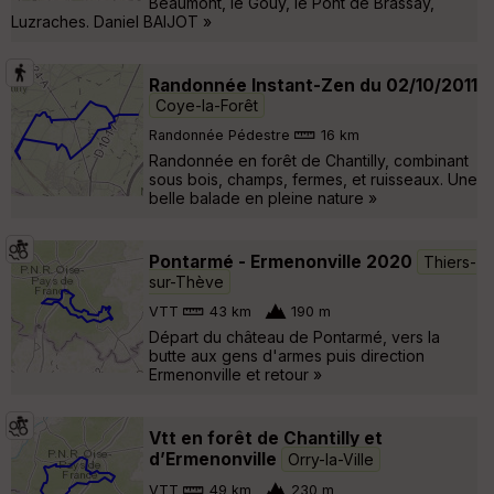
Beaumont, le Gouy, le Pont de Brassay,
Luzraches. Daniel BAIJOT »
Randonnée Instant-Zen du 02/10/2011
Coye-la-Forêt
Randonnée Pédestre
16 km
Randonnée en forêt de Chantilly, combinant
sous bois, champs, fermes, et ruisseaux. Une
belle balade en pleine nature »
Pontarmé - Ermenonville 2020
Thiers-
sur-Thève
VTT
43 km
190 m
Départ du château de Pontarmé, vers la
butte aux gens d'armes puis direction
Ermenonville et retour »
Vtt en forêt de Chantilly et
d’Ermenonville
Orry-la-Ville
VTT
49 km
230 m