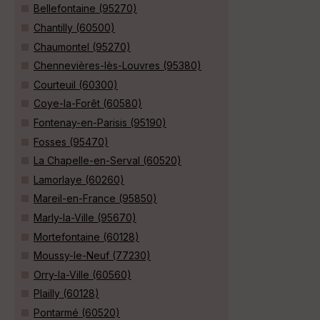
Bellefontaine (95270)
Chantilly (60500)
Chaumontel (95270)
Chennevières-lès-Louvres (95380)
Courteuil (60300)
Coye-la-Forêt (60580)
Fontenay-en-Parisis (95190)
Fosses (95470)
La Chapelle-en-Serval (60520)
Lamorlaye (60260)
Mareil-en-France (95850)
Marly-la-Ville (95670)
Mortefontaine (60128)
Moussy-le-Neuf (77230)
Orry-la-Ville (60560)
Plailly (60128)
Pontarmé (60520)