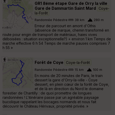
GR1 8éme étape Gare de Orry la ville
Gare de Dammartin Saint Mard
Coye-
la-Forêt
Randonnée Pédestre
38 km
280 m
Erreur de parcourt en amont d'Othis
(absence de marque, chemin transformé en
route pour engin de transport de matériaux, haies vives
déboisées : situation exceptionnelle?) + environ 1 km Temps de
marche effective 6 h 54 Temps de marche pauses comprises 7
h 55 »
Forêt de Coye
Coye-la-Forêt
Randonnée Pédestre
15 km
100 m
En moins de 20 minutes de Paris, le train
dessert la gare d'Orry-la-ville - Coye
dessert, en plein cœur de la forêt de Coye,
et de là en direction du Nord le domaine
forestier de Chantilly : de quoi promettre de longues
randonnées ! L'itinéraire passe par un agréable paysage
bucolique rappelant les bocages normands et nous fait
découvrir le Château Hérivaux, propriété privée. »