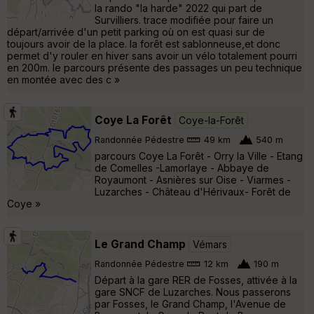
la rando "la harde" 2022 qui part de
Survilliers. trace modifiée pour faire un
départ/arrivée d'un petit parking où on est quasi sur de
toujours avoir de la place. la forêt est sablonneuse,et donc
permet d'y rouler en hiver sans avoir un vélo totalement pourri
en 200m. le parcours présente des passages un peu technique
en montée avec des c »
Coye La Forêt
Coye-la-Forêt
Randonnée Pédestre
49 km
540 m
parcours Coye La Forêt - Orry la Ville - Etang
de Comelles -Lamorlaye - Abbaye de
Royaumont - Asnières sur Oise - Viarmes -
Luzarches - Château d'Hérivaux- Forêt de
Coye »
Le Grand Champ
Vémars
Randonnée Pédestre
12 km
190 m
Départ à la gare RER de Fosses, attivée à la
gare SNCF de Luzarches. Nous passerons
par Fosses, le Grand Champ, l'Avenue de