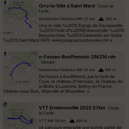
Orry-la-Ville à Saint Mard
Coye-la-
Forêt
Randonnée Pédestre
37 km
290 m
Orry-la-Ville %u2013 Etangs de Decommelle
%u2013 Forêt d%u2019Ermenonville %u2013
Beaumarchais %u2013 Dammartin-en-Goële
%u2013 Saint Mard (GR1) www.pasapascourbevoie.com »
n-Fosses-Bouffemont-25k214.rdn
Vémars
Randonnée Pédestre
25 km
180 m
De Fosses à Bouffémont, par la forêt de
Coye, le château d'Hérivaux, le Chateau de
la Motte à Luzarche, Belloy-en-France,
Villaines-sous-Bois, Attainville et Moisselles. »
VTT Ermenonville 2022 57km
Coye-
la-Forêt
VTT
58 km
690 m
ce parcours emprunte une bonne partie de