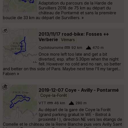
Adaptation du parcours de la Harde de
Survilliers 2018 de 75 km au départ du
château de Pontarmé et sans la première
boucle de 33 km au départ de Survilliers. »
2013/11/17 road-bike: Fosses <->
Verberie
Vémars
Cyclotourisme
92 km
470 m
Once more left too late and get a bit
diverted, esp. after 5.30pm when the night
felt. However no cold and no rain, so better
and better on this side of Paris. Maybe next time I'll my target...
Fabien »
2019-12-07 Coye - Avilly - Pontarmé
Coye-la-Forêt
VTT
46 km
280 m
Au départ de la gare de Coye la Forêt
(grand parking gratuit le WE - Bistrot à
proximité ! ), direction NE vers les étangs de
Comelle et le château de la Reine Blanche puis vers Avilly Saint