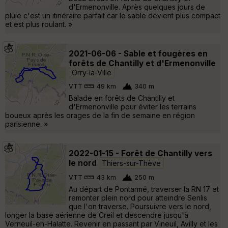
d'Ermenonville. Après quelques jours de
pluie c'est un itinéraire parfait car le sable devient plus compact
et est plus roulant. »
2021-06-06 - Sable et fougères en
forêts de Chantilly et d'Ermenonville
Orry-la-Ville
VTT
49 km
340 m
Balade en forêts de Chantilly et
d'Ermenonville pour éviter les terrains
boueux après les orages de la fin de semaine en région
parisienne. »
2022-01-15 - Forêt de Chantilly vers
le nord
Thiers-sur-Thève
VTT
43 km
250 m
Au départ de Pontarmé, traverser la RN 17 et
remonter plein nord pour atteindre Senlis
que l'on traverse. Poursuivre vers le nord,
longer la base aérienne de Creil et descendre jusqu'à
Verneuil-en-Halatte. Revenir en passant par Vineuil, Avilly et les