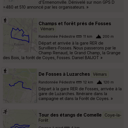
d'Ermenonville. Dénivelé sur mon GPS D
=480 et 510 annoncé par les organisateurs. »
Champs et forêt prés de Fosses
Vémars
Randonnée Pédestre
11 km
200 m
Départ et arrivée à la gare RER de
Survilliers-Fosses. Nous passerons par le
Champ Renaud, le Grand Champ, la Grange
des Bois, la forêt de Coyes, Fosses. Daniel BAIJOT »
De Fosses à Luzarches
Vémars
Randonnée Pédestre
12 km
120 m
Départ à la gare RER de Fosses, arrivée à la
gare de Luzarches. Itinéraire dans la
campagne et dans la Forêt de Coyes. »
Tour des étangs de Comelle
Coye-la-
Forêt
Course à pied
4 km