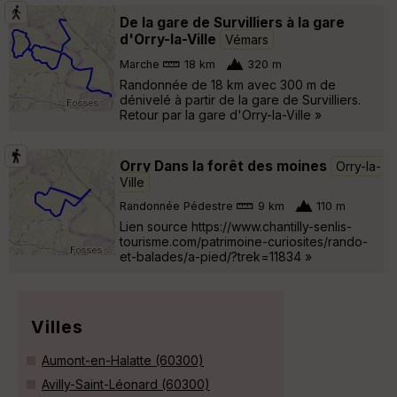
De la gare de Survilliers à la gare
d'Orry-la-Ville
Vémars
Marche
18 km
320 m
Randonnée de 18 km avec 300 m de
dénivelé à partir de la gare de Survilliers.
Retour par la gare d'Orry-la-Ville »
Orry Dans la forêt des moines
Orry-la-
Ville
Randonnée Pédestre
9 km
110 m
Lien source https://www.chantilly-senlis-
tourisme.com/patrimoine-curiosites/rando-
et-balades/a-pied/?trek=11834 »
Villes
Aumont-en-Halatte (60300)
Avilly-Saint-Léonard (60300)