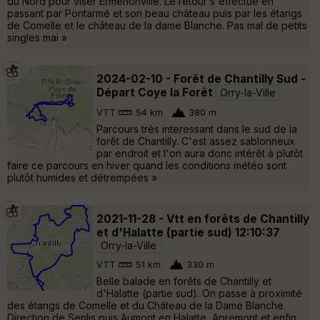
du Nord pour viser Ermenonville. Le retour s'effectue en
passant par Pontarmé et son beau château puis par les étangs
de Comelle et le château de la dame Blanche. Pas mal de petits
singles mai »
2024-02-10 - Forêt de Chantilly Sud -
Départ Coye la Forêt
Orry-la-Ville
VTT
54 km
380 m
Parcours très interessant dans le sud de la
forêt de Chantilly. C'est assez sablonneux
par endroit et l'on aura donc intérêt à plutôt
faire ce parcours en hiver quand les conditions météo sont
plutôt humides et détrempées »
2021-11-28 - Vtt en forêts de Chantilly
et d'Halatte (partie sud) 12:10:37
Orry-la-Ville
VTT
51 km
330 m
Belle balade en forêts de Chantilly et
d'Halatte (partie sud). On passe à proximité
des étangs de Comelle et du Château de la Dame Blanche.
Direction de Senlis puis Aumont en Halatte, Apremont et enfin