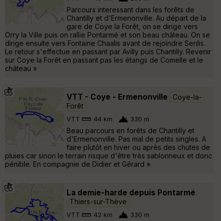
Parcours interessant dans les forêts de
Chantilly et d'Ermenonville. Au départ de la
gare de Coye la Forêt, on se dirige vers
Orry la Ville puis on rallie Pontarmé et son beau château. On se
dirige ensuite vers Fontaine Chaalis avant de rejoindre Senlis.
Le retour s'effectue en passant par Avilly puis Chantilly. Revenir
sur Coye la Forêt en passant pas les étangs de Comelle et le
château »
VTT - Coye - Ermenonville
Coye-la-
Forêt
VTT
44 km
330 m
Beau parcours en forêts de Chantilly et
d'Ermenonville. Pas mal de petits singles. A
faire plutôt en hiver ou après des chutes de
pluies car sinon le terrain risque d'être très sablonneux et donc
pénible. En compagnie de Didier et Gérard »
La demie-harde depuis Pontarmé
Thiers-sur-Thève
VTT
42 km
330 m