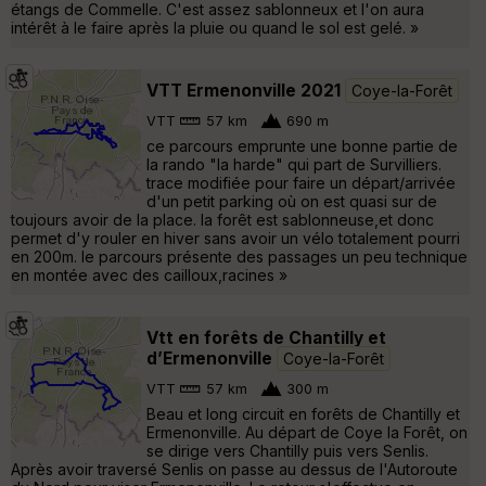
étangs de Commelle. C'est assez sablonneux et l'on aura
intérêt à le faire après la pluie ou quand le sol est gelé. »
VTT Ermenonville 2021
Coye-la-Forêt
VTT
57 km
690 m
ce parcours emprunte une bonne partie de
la rando "la harde" qui part de Survilliers.
trace modifiée pour faire un départ/arrivée
d'un petit parking où on est quasi sur de
toujours avoir de la place. la forêt est sablonneuse,et donc
permet d'y rouler en hiver sans avoir un vélo totalement pourri
en 200m. le parcours présente des passages un peu technique
en montée avec des cailloux,racines »
Vtt en forêts de Chantilly et
d’Ermenonville
Coye-la-Forêt
VTT
57 km
300 m
Beau et long circuit en forêts de Chantilly et
Ermenonville. Au départ de Coye la Forêt, on
se dirige vers Chantilly puis vers Senlis.
Après avoir traversé Senlis on passe au dessus de l'Autoroute