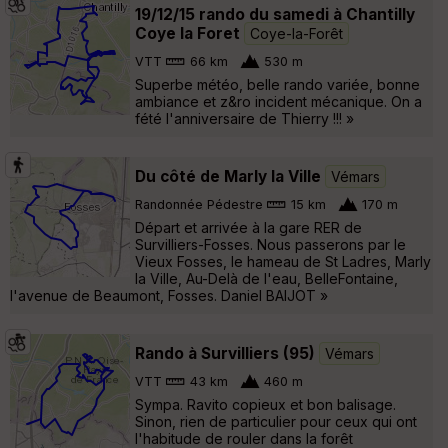
19/12/15 rando du samedi à Chantilly
Coye la Foret
Coye-la-Forêt
VTT
66 km
530 m
Superbe météo, belle rando variée, bonne
ambiance et z&ro incident mécanique. On a
fété l'anniversaire de Thierry !!! »
Du côté de Marly la Ville
Vémars
Randonnée Pédestre
15 km
170 m
Départ et arrivée à la gare RER de
Survilliers-Fosses. Nous passerons par le
Vieux Fosses, le hameau de St Ladres, Marly
la Ville, Au-Delà de l'eau, BelleFontaine,
l'avenue de Beaumont, Fosses. Daniel BAIJOT »
Rando à Survilliers (95)
Vémars
VTT
43 km
460 m
Sympa. Ravito copieux et bon balisage.
Sinon, rien de particulier pour ceux qui ont
l'habitude de rouler dans la forêt