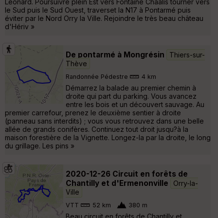
Léonard. Poursuivre plein Est vers Fontaine Chaalis tourner vers
le Sud puis le Sud Ouest, traverset la N17 à Pontarmé puis
éviter par le Nord Orry la Ville. Rejoindre le très beau château
d'Hériv »
De pontarmé à Mongrésin
Thiers-sur-
Thève
Randonnée Pédestre
4 km
Démarrez la balade au premier chemin à
droite qui part du parking. Vous avancez
entre les bois et un découvert sauvage. Au
premier carrefour, prenez le deuxième sentier à droite
(panneau sans interdits) ; vous vous retrouvez dans une belle
allée de grands conifères. Continuez tout droit jusqu?à la
maison forestière de la Vignette. Longez-la par la droite, le long
du grillage. Les pins »
2020-12-26 Circuit en forêts de
Chantilly et d'Ermenonville
Orry-la-
Ville
VTT
52 km
380 m
Beau circuit en forêts de Chantilly et