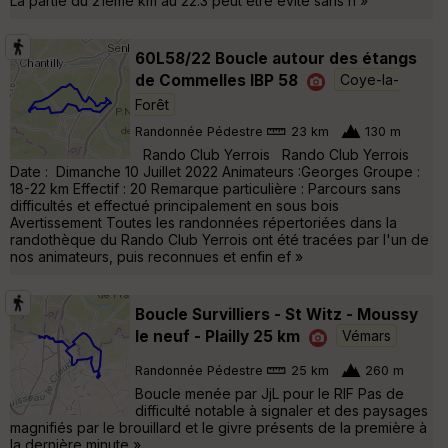
La partie du 21ème km au 22.3 peut être évité sans ri »
60L58/22 Boucle autour des étangs
de Commelles IBP 58
Coye-la-
Forêt
Randonnée Pédestre
23 km
130 m
Rando Club Yerrois Rando Club Yerrois
Date : Dimanche 10 Juillet 2022 Animateurs :Georges Groupe :
18-22 km Effectif : 20 Remarque particulière : Parcours sans
difficultés et effectué principalement en sous bois
Avertissement Toutes les randonnées répertoriées dans la
randothèque du Rando Club Yerrois ont été tracées par l'un de
nos animateurs, puis reconnues et enfin ef »
Boucle Survilliers - St Witz - Moussy
le neuf - Plailly 25 km
Vémars
Randonnée Pédestre
25 km
260 m
Boucle menée par JjL pour le RIF Pas de
difficulté notable à signaler et des paysages
magnifiés par le brouillard et le givre présents de la première à
la dernière minute »