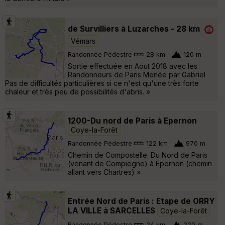
de Survilliers à Luzarches - 28 km
Vémars
Randonnée Pédestre
28 km
120 m
Sortie effectuée en Aout 2018 avec les
Randonneurs de Paris Menée par Gabriel
Pas de difficultés particulières si ce n'est qu'une très forte
chaleur et très peu de possibilités d'abris. »
1200-Du nord de Paris à Epernon
Coye-la-Forêt
Randonnée Pédestre
122 km
970 m
Chemin de Compostelle. Du Nord de Paris
(venant de Compiegne) à Epernon (chemin
allant vers Chartres) »
Entrée Nord de Paris : Etape de ORRY
LA VILLE à SARCELLES
Coye-la-Forêt
Randonnée Pédestre
24 km
220 m