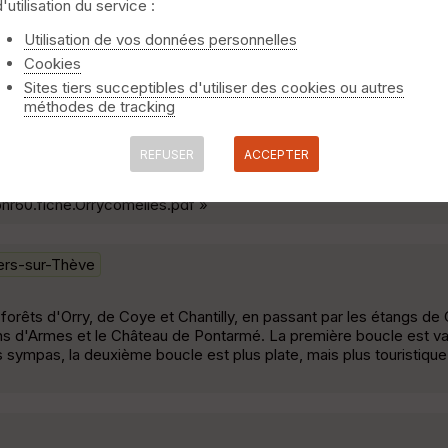
d'utilisation du service :
Utilisation de vos données personnelles
neurs de Paris Menée par Gabriel Pas de difficultés particulières
Cookies
ilités d'abris. »
Sites tiers succeptibles d'utiliser des cookies ou autres
méthodes de tracking
 12Km
Orry-la-Ville
REFUSER
ACCEPTER
culté. Téléchargé la brochure décrivant le circuit : http://www.p
pnr60.fiche.Orrycomelles.pdf »
ers-sur-Thève
 forêts d'Orry, de Coye et Chantilly, en passant par les étangs de
ns d'Armes et le Château de Pontarmé. La première boucle est va
mpas, la deuxième boucle est plus plate, mais plus touristique