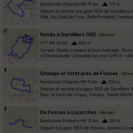
Randonnée Pédestre
15 km
170 m
Départ et arrivée à la gare RER de Survillier
Ville, Au-Delà de l'eau, BelleFontaine, l'ave
Rando à Survilliers (95)
Vémars
VTT
43 km
460 m
Sympa. Ravito copieux et bon balisage. Sinon, 
d'Ermenonville. Dénivelé sur mon GPS D =480
Champs et forêt prés de Fosses
Véma
Randonnée Pédestre
11 km
200 m
Départ et arrivée à la gare RER de Survillie
Bois, la forêt de Coyes, Fosses. Daniel BAIJ
De Fosses à Luzarches
Vémars
Randonnée Pédestre
12 km
120 m
Départ à la gare RER de Fosses, arrivée à la 