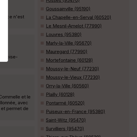
Fosses (95470)
Goussainville (95190)
 si ce n'est
La Chapelle-en-Serval (60520)
Le Mesnil-Amelot (77990)
Louvres (95380)
Marly-la-Ville (95670)
Mauregard (77990)
arc-oise-
Mortefontaine (60128)
Moussy-le-Neuf (77230)
Moussy-le-Vieux (77230)
Orry-la-Ville (60560)
Plailly (60128)
 Commelle et le
llonnée, avec
Pontarmé (60520)
 et permet de
Puiseux-en-France (95380)
Saint-Witz (95470)
Survilliers (95470)