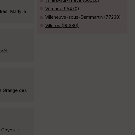
Thiers-sur-Thève (60520)
Vémars (95470)
res, Marly la
Villeneuve-sous-Dammartin (77230)
Villeron (95380)
orêt
la Grange des
e Coyes. »