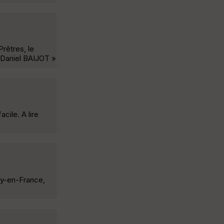
Prêtres, le
. Daniel BAIJOT »
cile. A lire
oy-en-France,