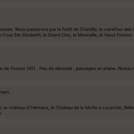
Fosses. Nous passerons par la forêt de Chantilly, le carrefour des 
 Croix Ste Elisabeth, le Grand Clos, la Miseraille, le Vieux Fosses
e de Fosses (95) . Peu de dénivelé , passages en plaine. Niveau fa
mars
, le château d'Hérivaux, le Chateau de la Motte à Luzarche, Bell
»