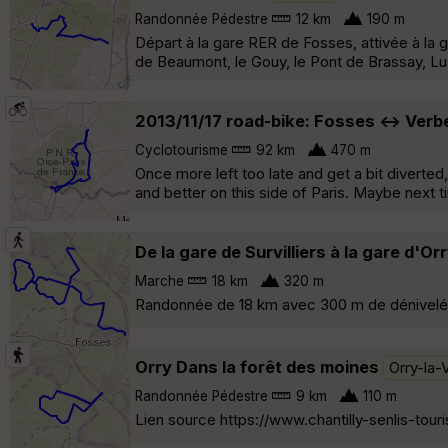
Randonnée Pédestre
12 km
190 m
Départ à la gare RER de Fosses, attivée à l
de Beaumont, le Gouy, le Pont de Brassay, L
2013/11/17 road-bike: Fosses <-> Verb
Cyclotourisme
92 km
470 m
Once more left too late and get a bit diverted
and better on this side of Paris. Maybe next ti
De la gare de Survilliers à la gare d'Orr
Marche
18 km
320 m
Randonnée de 18 km avec 300 m de dénivelé à pa
Orry Dans la forêt des moines
Orry-la-V
Randonnée Pédestre
9 km
110 m
Lien source https://www.chantilly-senlis-tou