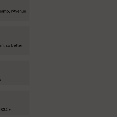
hamp, l'Avenue
in, so better
»
1834 »