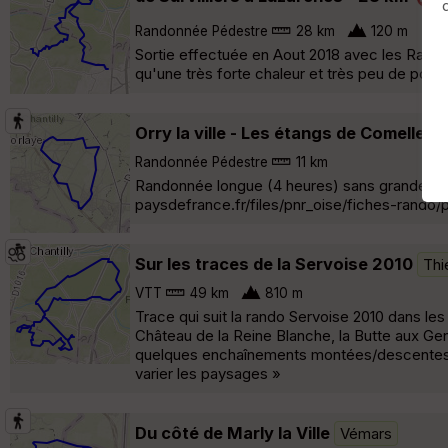
Randonnée Pédestre
28 km
120 m
Sortie effectuée en Aout 2018 avec les Randon
qu'une très forte chaleur et très peu de possib
Orry la ville - Les étangs de Comelle -
Randonnée Pédestre
11 km
Randonnée longue (4 heures) sans grande diffi
paysdefrance.fr/files/pnr_oise/fiches-rando/
Sur les traces de la Servoise 2010
Thi
VTT
49 km
810 m
Trace qui suit la rando Servoise 2010 dans les
Château de la Reine Blanche, la Butte aux Ge
quelques enchaînements montées/descentes sy
varier les paysages »
Du côté de Marly la Ville
Vémars