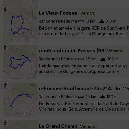
Le Vieux Fosses
Vémars
Randonnée Pédestre
13 km
310 m
Départ et arrivée à la gare RER de Survilliers 
carrefour de Luzarches, la Grange aux Bois, la
rando autour de Fosses (95
Vémars
Randonnée Pédestre
26 km
200 m
Rando hivernale en boucle au départ de la gar
aussi sur trekkingzone.wordpress.com »
n-Fosses-Bouffemont-25k214.rdn
Vé
Randonnée Pédestre
25 km
180 m
De Fosses à Bouffémont, par la forêt de Coye
Villaines-sous-Bois, Attainville et Moisselles. 
Le Grand Champ
Vémars