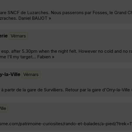
a gare SNCF de Luzarches. Nous passerons par Fosses, le Grand C
uzraches. Daniel BAIJOT »
erie
Vémars
, esp. after 5.30pm when the night felt. However no cold and no ra
me I'll my target... Fabien »
y-la-Ville
Vémars
rtir de la gare de Survilliers. Retour par la gare d'Orry-la-Ville 
ille
risme.com/patrimoine-curiosites/rando-et-balades/a-pied/?trek=1