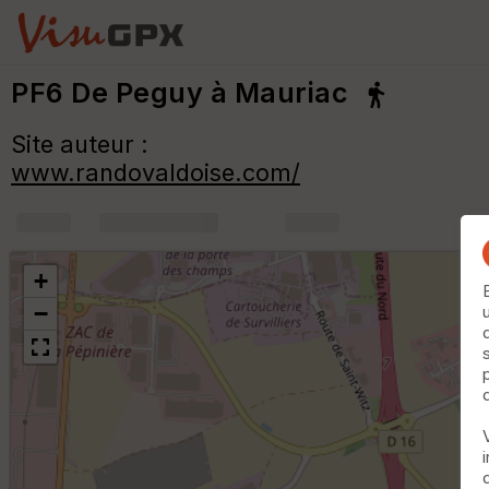
PF6 De Peguy à Mauriac
Site auteur :
www.randovaldoise.com/
+
m
+
−