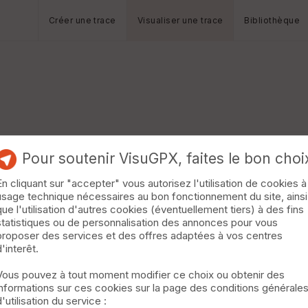
Créer une trace
Visualiser une trace
Bibliothèque
Pour soutenir VisuGPX, faites le bon choi
En cliquant sur "accepter" vous autorisez l'utilisation de cookies à
usage technique nécessaires au bon fonctionnement du site, ainsi
que l'utilisation d'autres cookies (éventuellement tiers) à des fins
statistiques ou de personnalisation des annonces pour vous
proposer des services et des offres adaptées à vos centres
d'interêt.
Vous pouvez à tout moment modifier ce choix ou obtenir des
informations sur ces cookies sur la page des conditions générale
d'utilisation du service :