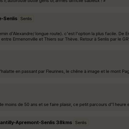
s l\'autoroute butte gens d\'armes difficile sableux ! »
e-Senlis
Senlis
emin d'Alexandre/ longue route). c'est l'option la plus facile. De 
entre Ermenonville et Thiers sur Thève. Retour à Senlis par le GR
alatte en passant par Fleurines, le chêne à image et le mont Pa
 de moins de 50 ans et se faire plaisir, ce petit parcours d'1 heure
antilly-Apremont-Senlis 38kms
Senlis