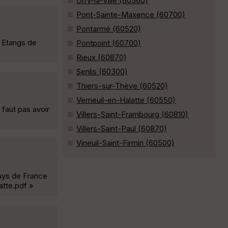
Orry-la-Ville (60560)
Pont-Sainte-Maxence (60700)
Pontarmé (60520)
s Etangs de
Pontpoint (60700)
Rieux (60870)
Senlis (60300)
Thiers-sur-Thève (60520)
Verneuil-en-Halatte (60550)
 faut pas avoir
Villers-Saint-Frambourg (60810)
Villers-Saint-Paul (60870)
Vineuil-Saint-Firmin (60500)
Pays de France
atte.pdf »