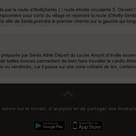
is par la route d?AvillySenlis ( ! route étroite circulante !). Devant l
onnière pour sortir du village et rejoindre la route d?Avilly-Senlis 
la ville de Senlis,prendre le premier chemin sur la gauche qui long
préparée par Senlis Athlé Départ du Lycée Amyot d'Inville essen
 belles bosses permettant de bien faire travailler le cardio Atten
s ou vendredis, car il passe sur une zone militaire de tirs, certai
uivre sur le terrain, d'analyser et de partager vos itinérai