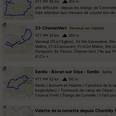
VTT
38 km
450 m
une difficulté : depuis les étangs de Commell
faire attention aux chevaux de course lors de 
33-CheminVert
Verneuil-en-Halatte
VTT
33 km
380 m
Verneuil (Pl.d.l'Eglise), Fd Ste Geneviève, Rt
Maître, Cf d.Canouvert, Pt d.Gd Maître, Rte d.l
Pontpoint, Bs Pinson, Chemin Vert, l'Ile aux 
d.l.Cx »
Senlis - Boran sur Oise - Senlis
Senlis
VTT
52 km
190 m
Senlis / Aumont en Halatte / Carrefour de la t
troglodytes) / Toutevoie (le camp de César) / 
Coye la Forêt / Étangs de Comelle ( il faut prof
Valette de la nonette depuis Chantill