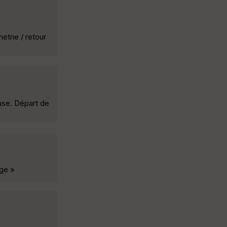
etrie / retour
use. Départ de
age »