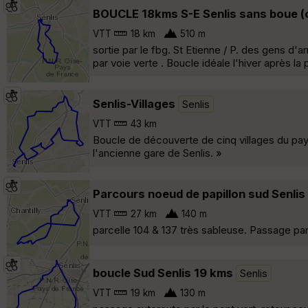
BOUCLE 18kms S-E Senlis sans boue (
VTT
18 km
510 m
sortie par le fbg. St Etienne / P. des gens d'a
par voie verte . Boucle idéale l'hiver après la
Senlis-Villages
Senlis
VTT
43 km
Boucle de découverte de cinq villages du pay
l'ancienne gare de Senlis. »
Parcours noeud de papillon sud Senlis
VTT
27 km
140 m
parcelle 104 & 137 très sableuse. Passage par 
boucle Sud Senlis 19 kms
Senlis
VTT
19 km
130 m