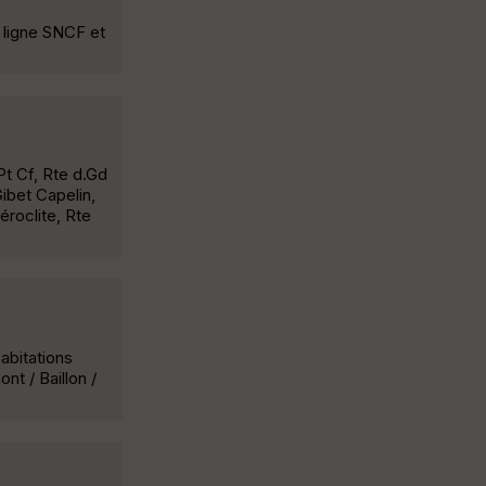
a ligne SNCF et
Pt Cf, Rte d.Gd
Gibet Capelin,
éroclite, Rte
habitations
nt / Baillon /