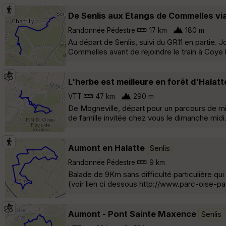
De Senlis aux Etangs de Commelles via
Randonnée Pédestre
17 km
180 m
Au départ de Senlis, suivi du GR11 en partie. 
Commelles avant de rejoindre le train à Coye 
L'herbe est meilleure en forêt d'Halatt
VTT
47 km
290 m
De Mogneville, départ pour un parcours de mis
de famille invitée chez vous le dimanche midi.
Aumont en Halatte
Senlis
Randonnée Pédestre
9 km
Balade de 9Km sans difficulté particulière q
(voir lien ci dessous http://www.parc-oise-p
Aumont - Pont Sainte Maxence
Senlis