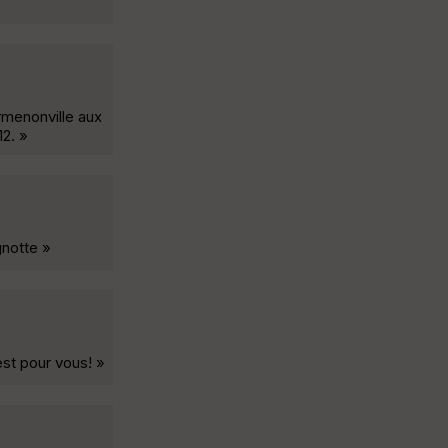
Ermenonville aux
12. »
gnotte »
 est pour vous! »