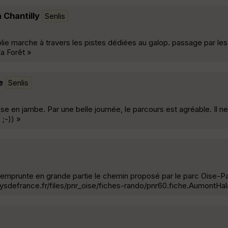
 Chantilly
Senlis
Jolie marche à travers les pistes dédiées au galop. passage par le
la Forêt »
e
Senlis
e en jambe. Par une belle journée, le parcours est agréable. Il ne
 ;-)) »
ui emprunte en grande partie le chemin proposé par le parc Oise-
aysdefrance.fr/files/pnr_oise/fiches-rando/pnr60.fiche.AumontHal