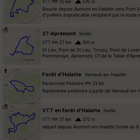
VTT
32 km
530 m
Boucle depuis Aumont en Halatte vers Pont Sa
d'yvilliers impraticable remplacé par la route
27-Apremont
Senlis
VTT
27 km
160 m
St Leu, Pont de St Leu, Trossy, Pont de Lavers
Pommeraye, Apremont, Cf de la Table d'Aprem
Forêt d'Halatte
Verneuil-en-Halatte
Randonnée Pédestre
23 km
Randonnée pédestre à partir de Verneuil-en-Ha
VTT en forêt d'Halatte
Senlis
VTT
37 km
370 m
départ depuis Aumont-en-Halatte Sortie du 6 