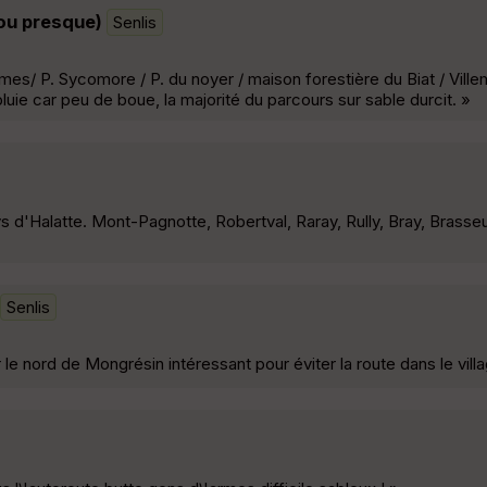
ou presque)
Senlis
rmes/ P. Sycomore / P. du noyer / maison forestière du Biat / Villem
 pluie car peu de boue, la majorité du parcours sur sable durcit. »
s d'Halatte. Mont-Pagnotte, Robertval, Raray, Rully, Bray, Brasse
Senlis
le nord de Mongrésin intéressant pour éviter la route dans le vill