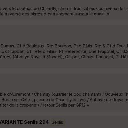
e vers le chateau de Chantilly, chemin très sableux au niveau de l
la traversé des pistes d'entrainement surtout le matin. »
e Dumas, Cf d.Bouleaux, Rte Bourbon, Pt d.Bâtis, Rte & Cf d.Four, 
.Cx Frapotel, Cf Tête d.Filles, Pt Hétéroclite, Dne Frapotel, Cf d.
Prêtres, (Abbaye Royal d.Moncel), Calipet, Chaus. Ponpoint, Pt Hét
able d'Apremont / Chantilly (quartier le coq chantant) / Gouvieux (
Boran sur Oise ( piscine de Chantilly le Lys) / Abbaye de Royaumo
iter de la crêperie ) / retour Senlis par GR12 »
y VARIANTE Senlis 294
Senlis