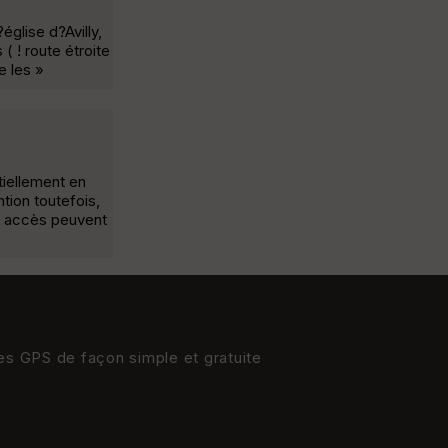
?église d?Avilly,
( ! route étroite
e les »
tiellement en
tion toutefois,
ns accès peuvent
res GPS de façon simple et gratuite