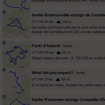
passage autoroute par le pont vert, retour sou
Senlis-Ermenonville-étangs de Comell
VTT
47 km
200 m
De Senlis à Ermenonville par la voie verte (ch
étangs de Comelle par le GR1, un peu sableux 
Forêt d'halatte
Senlis
VTT
53 km
510 m
Départ depuis Aumont - A TESTER en forêt d'h
What did you expect?
Senlis
VTT
21 km
150 m
Si on aime les orties, doubler les petits vieux
Senlis-Pontarmé-étangs Commelle-Ch