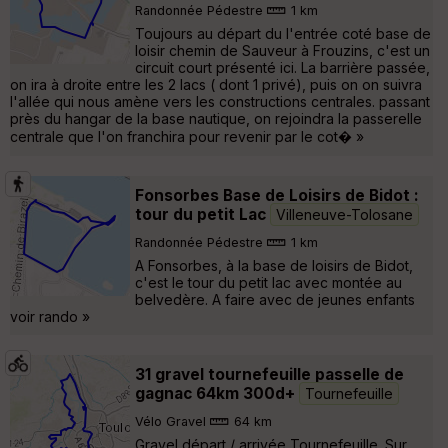
Randonnée Pédestre
1 km
Toujours au départ du l'entrée coté base de
loisir chemin de Sauveur à Frouzins, c'est un
circuit court présenté ici. La barrière passée,
on ira à droite entre les 2 lacs ( dont 1 privé), puis on on suivra
l'allée qui nous amène vers les constructions centrales. passant
près du hangar de la base nautique, on rejoindra la passerelle
centrale que l'on franchira pour revenir par le cot� »
Fonsorbes Base de Loisirs de Bidot :
tour du petit Lac
Villeneuve-Tolosane
Randonnée Pédestre
1 km
A Fonsorbes, à la base de loisirs de Bidot,
c'est le tour du petit lac avec montée au
belvedère. A faire avec de jeunes enfants
voir rando »
31 gravel tournefeuille passelle de
gagnac 64km 300d+
Tournefeuille
Vélo Gravel
64 km
Gravel départ / arrivée Tournefeuille. Sur