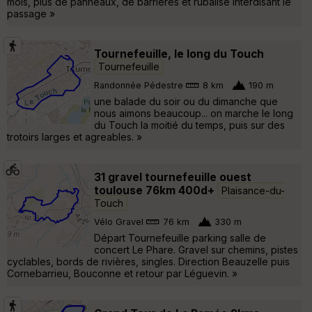
mois, plus de panneaux, de barrières et rubalise interdisant le
passage »
Tournefeuille, le long du Touch
Tournefeuille
Randonnée Pédestre
8 km
190 m
une balade du soir ou du dimanche que
nous aimons beaucoup... on marche le long
du Touch la moitié du temps, puis sur des
trotoirs larges et agreables. »
31 gravel tournefeuille ouest
toulouse 76km 400d+
Plaisance-du-
Touch
Vélo Gravel
76 km
330 m
Départ Tournefeuille parking salle de
concert Le Phare. Gravel sur chemins, pistes
cyclables, bords de rivières, singles. Direction Beauzelle puis
Cornebarrieu, Bouconne et retour par Léguevin. »