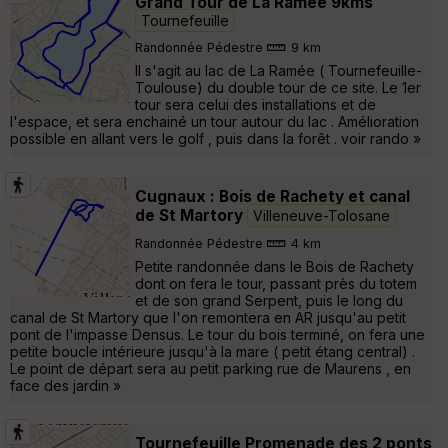
Grand Tour de La Ramée 9kms
Tournefeuille
Randonnée Pédestre
9 km
Il s'agit au lac de La Ramée ( Tournefeuille-
Toulouse) du double tour de ce site. Le 1er
tour sera celui des installations et de
l'espace, et sera enchainé un tour autour du lac . Amélioration
possible en allant vers le golf , puis dans la forêt . voir rando »
Cugnaux : Bois de Rachety et canal
de St Martory
Villeneuve-Tolosane
Randonnée Pédestre
4 km
Petite randonnée dans le Bois de Rachety
dont on fera le tour, passant près du totem
et de son grand Serpent, puis le long du
canal de St Martory que l'on remontera en AR jusqu'au petit
pont de l'impasse Densus. Le tour du bois terminé, on fera une
petite boucle intérieure jusqu'à la mare ( petit étang central) .
Le point de départ sera au petit parking rue de Maurens , en
face des jardin »
Tournefeuille Promenade des 2 ponts