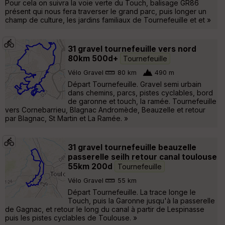
Pour cela on suivra la voie verte du Touch, balisage GR86
présent qui nous fera traverser le grand parc, puis longer un
champ de culture, les jardins familiaux de Tournefeuille et et »
31 gravel tournefeuille vers nord
80km 500d+
Tournefeuille
Vélo Gravel
80 km
490 m
Départ Tournefeuille. Gravel semi urbain
dans chemins, parcs, pistes cyclables, bord
de garonne et touch, la ramée. Tournefeuille
vers Cornebarrieu, Blagnac Andromède, Beauzelle et retour
par Blagnac, St Martin et La Ramée. »
31 gravel tournefeuille beauzelle
passerelle seilh retour canal toulouse
55km 200d
Tournefeuille
Vélo Gravel
55 km
Départ Tournefeuille. La trace longe le
Touch, puis la Garonne jusqu'à la passerelle
de Gagnac, et retour le long du canal à partir de Lespinasse
puis les pistes cyclables de Toulouse. »