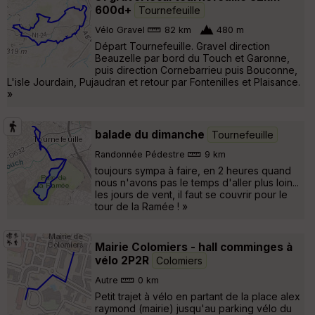
600d+
Tournefeuille
Vélo Gravel
82 km
480 m
Départ Tournefeuille. Gravel direction
Beauzelle par bord du Touch et Garonne,
puis direction Cornebarrieu puis Bouconne,
L'isle Jourdain, Pujaudran et retour par Fontenilles et Plaisance.
»
balade du dimanche
Tournefeuille
Randonnée Pédestre
9 km
toujours sympa à faire, en 2 heures quand
nous n'avons pas le temps d'aller plus loin...
les jours de vent, il faut se couvrir pour le
tour de la Ramée ! »
Mairie Colomiers - hall comminges à
vélo 2P2R
Colomiers
Autre
0 km
Petit trajet à vélo en partant de la place alex
raymond (mairie) jusqu'au parking vélo du