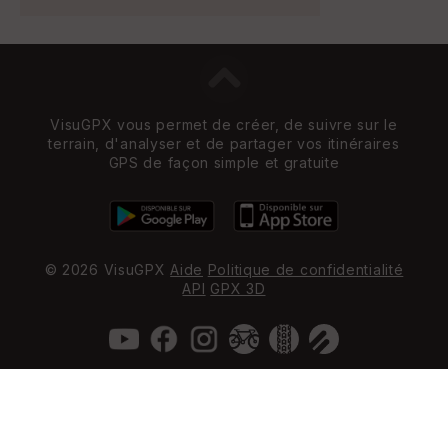
VisuGPX vous permet de créer, de suivre sur le
terrain, d'analyser et de partager vos itinéraires
GPS de façon simple et gratuite
© 2026 VisuGPX
Aide
Politique de confidentialité
API
GPX 3D