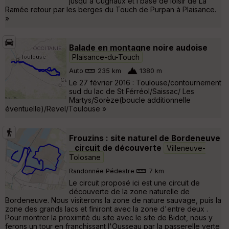
jusqu'à Cugnaux et l base de loisir de La
Ramée retour par les berges du Touch de Purpan à Plaisance.
»
Balade en montagne noire audoise
Plaisance-du-Touch
Auto
235 km
1380 m
Le 27 février 2016 : Toulouse/contournement
sud du lac de St Férréol/Saissac/ Les
Martys/Sorèze(boucle additionnelle
éventuelle)/Revel/Toulouse »
Frouzins : site naturel de Bordeneuve
_ circuit de découverte
Villeneuve-
Tolosane
Randonnée Pédestre
7 km
Le circuit proposé ici est une circuit de
découverte de la zone naturelle de
Bordeneuve. Nous visiterons la zone de nature sauvage, puis la
zone des grands lacs et finiront avec la zone d'entre deux .
Pour montrer la proximité du site avec le site de Bidot, nous y
ferons un tour en franchissant l'Ousseau par la passerelle verte