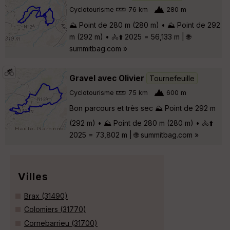
Cyclotourisme
76 km
280 m
⛰️ Point de 280 m (280 m) • ⛰️ Point de 292
m (292 m) • 🚴⬆️ 2025 = 56,133 m | 🌐
summitbag.com »
Gravel avec Olivier
Tournefeuille
Cyclotourisme
75 km
600 m
Bon parcours et très sec ⛰️ Point de 292 m
(292 m) • ⛰️ Point de 280 m (280 m) • 🚴⬆️
2025 = 73,802 m | 🌐 summitbag.com »
Villes
Brax (31490)
Colomiers (31770)
Cornebarrieu (31700)