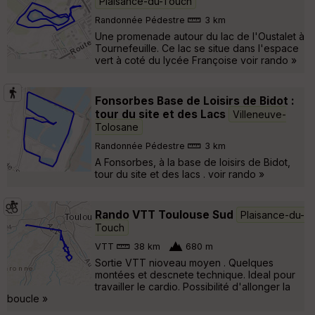
Plaisance-du-Touch
Randonnée Pédestre
3 km
Une promenade autour du lac de l'Oustalet à
Tournefeuille. Ce lac se situe dans l'espace
vert à coté du lycée Françoise voir rando »
Fonsorbes Base de Loisirs de Bidot :
tour du site et des Lacs
Villeneuve-
Tolosane
Randonnée Pédestre
3 km
A Fonsorbes, à la base de loisirs de Bidot,
tour du site et des lacs . voir rando »
Rando VTT Toulouse Sud
Plaisance-du-
Touch
VTT
38 km
680 m
Sortie VTT nioveau moyen . Quelques
montées et descnete technique. Ideal pour
travailler le cardio. Possibilité d'allonger la
boucle »