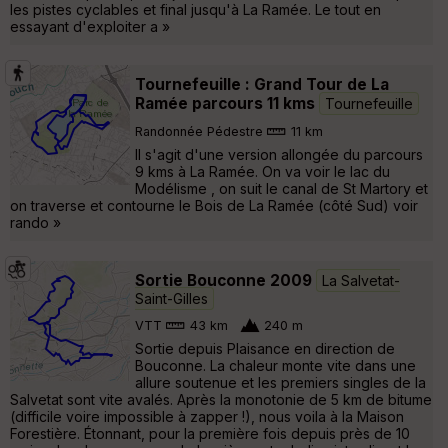
les pistes cyclables et final jusqu'à La Ramée. Le tout en
essayant d'exploiter a »
Tournefeuille : Grand Tour de La
Ramée parcours 11 kms
Tournefeuille
Randonnée Pédestre
11 km
Il s'agit d'une version allongée du parcours
9 kms à La Ramée. On va voir le lac du
Modélisme , on suit le canal de St Martory et
on traverse et contourne le Bois de La Ramée (côté Sud) voir
rando »
Sortie Bouconne 2009
La Salvetat-
Saint-Gilles
VTT
43 km
240 m
Sortie depuis Plaisance en direction de
Bouconne. La chaleur monte vite dans une
allure soutenue et les premiers singles de la
Salvetat sont vite avalés. Après la monotonie de 5 km de bitume
(difficile voire impossible à zapper !), nous voila à la Maison
Forestière. Étonnant, pour la première fois depuis près de 10