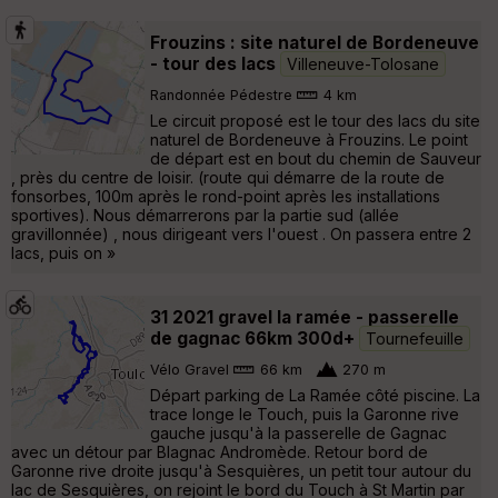
Frouzins : site naturel de Bordeneuve
- tour des lacs
Villeneuve-Tolosane
Randonnée Pédestre
4 km
Le circuit proposé est le tour des lacs du site
naturel de Bordeneuve à Frouzins. Le point
de départ est en bout du chemin de Sauveur
, près du centre de loisir. (route qui démarre de la route de
fonsorbes, 100m après le rond-point après les installations
sportives). Nous démarrerons par la partie sud (allée
gravillonnée) , nous dirigeant vers l'ouest . On passera entre 2
lacs, puis on »
31 2021 gravel la ramée - passerelle
de gagnac 66km 300d+
Tournefeuille
Vélo Gravel
66 km
270 m
Départ parking de La Ramée côté piscine. La
trace longe le Touch, puis la Garonne rive
gauche jusqu'à la passerelle de Gagnac
avec un détour par Blagnac Andromède. Retour bord de
Garonne rive droite jusqu'à Sesquières, un petit tour autour du
lac de Sesquières, on rejoint le bord du Touch à St Martin par