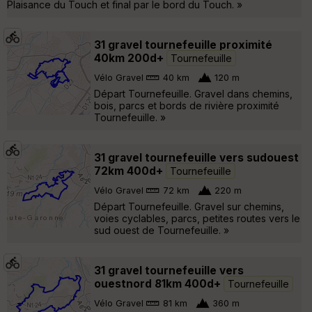
Plaisance du Touch et final par le bord du Touch. »
31 gravel tournefeuille proximité
40km 200d+
Tournefeuille
Vélo Gravel
40 km
120 m
Départ Tournefeuille. Gravel dans chemins,
bois, parcs et bords de rivière proximité
Tournefeuille. »
31 gravel tournefeuille vers sudouest
72km 400d+
Tournefeuille
Vélo Gravel
72 km
220 m
Départ Tournefeuille. Gravel sur chemins,
voies cyclables, parcs, petites routes vers le
sud ouest de Tournefeuille. »
31 gravel tournefeuille vers
ouestnord 81km 400d+
Tournefeuille
Vélo Gravel
81 km
360 m