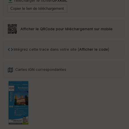
Télécharger le fichier
GPX
KML
Tr
an
sp
ar
Afficher le QRCode pour téléchargement sur mobile
en
ce
Intégrez cette trace dans votre site [
Afficher le code
]
Po
int
illé
s
Cartes IGN correspondantes
S
e
n
s
St
re
et
Vi