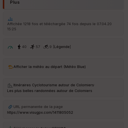
d
Plus
é
p
ar
t
Affichée 1218 fois et téléchargée 74 fois depuis le 07.04.20
15:25
ar
ri
v
é
40
57
9 [
Légende
]
e
C
ou
Afficher la météo au départ (Météo Blue)
le
ur
Itinéraires Cyclotourisme autour de
Colomiers
·
Les plus belles randonnées autour de Colomiers
Ep
URL permanente de la page
ai
https://www.visugpx.com/1411805052
ss
eu
r