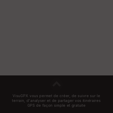
e
w
VisuGPX vous permet de créer, de suivre sur le
terrain, d'analyser et de partager vos itinéraires
GPS de façon simple et gratuite