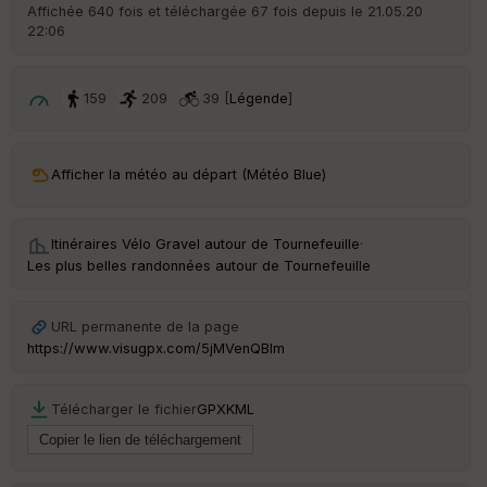
r
Affichée 640 fois et téléchargée 67 fois depuis le 21.05.20
d
22:06
é
p
ar
t
159
209
39 [
Légende
]
ar
ri
v
Afficher la météo au départ (Météo Blue)
é
e
Itinéraires Vélo Gravel autour de
Tournefeuille
·
C
Les plus belles randonnées autour de Tournefeuille
ou
le
ur
URL permanente de la page
https://www.visugpx.com/5jMVenQBIm
Télécharger le fichier
GPX
KML
Ep
ai
ss
eu