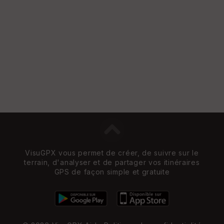
Vi
e
w
VisuGPX vous permet de créer, de suivre sur le
terrain, d'analyser et de partager vos itinéraires
GPS de façon simple et gratuite