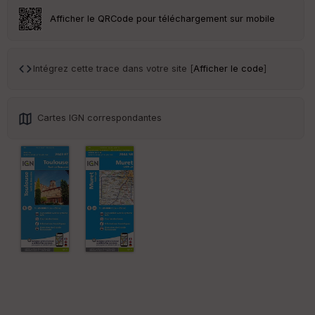
r
Afficher le QRCode pour téléchargement sur mobile
Tr
an
sp
Intégrez cette trace dans votre site [
Afficher le code
]
ar
en
ce
Cartes IGN correspondantes
Po
int
illé
s
S
e
n
s
St
re
et