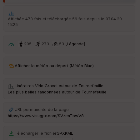
Aff
ic
he
r
Affichée 473 fois et téléchargée 56 fois depuis le 07.04.20
d
15:25
é
p
ar
t
205
273
53 [
Légende
]
ar
ri
v
Afficher la météo au départ (Météo Blue)
é
e
Itinéraires Vélo Gravel autour de
Tournefeuille
·
C
Les plus belles randonnées autour de Tournefeuille
ou
le
ur
URL permanente de la page
https://www.visugpx.com/SVzenTbwV8
Télécharger le fichier
GPX
KML
Ep