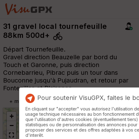
31 gravel local tournefeuille
88km 500d+
Départ Tournefeuille.
Gravel direction Beauzelle par bord du
Touch et Garonne, puis direction
Cornebarrieu, Pibrac puis un tour dans
Bouconne jusqu'à Pujaudran, et retour par
Fontenilles et Plaisance.
Pour soutenir VisuGPX, faites le b
+
m
En cliquant sur "accepter" vous autorisez l'utilisation 
usage technique nécessaires au bon fonctionnement du 
+
que l'utilisation d'autres cookies (éventuellement tiers)
−
statistiques ou de personnalisation des annonces pour
proposer des services et des offres adaptées à vos c
d'interêt.