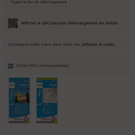
ai
ss
eu
r
Afficher le QRCode pour téléchargement sur mobile
Tr
an
sp
Intégrez cette trace dans votre site [
Afficher le code
]
ar
en
ce
Cartes IGN correspondantes
Po
int
illé
s
S
e
n
s