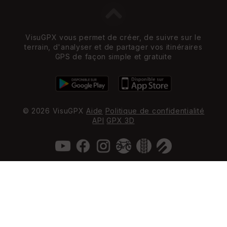
VisuGPX vous permet de créer, de suivre sur le
terrain, d'analyser et de partager vos itinéraires
GPS de façon simple et gratuite
© 2026 VisuGPX
Aide
Politique de confidentialité
API
GPX 3D