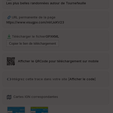
Les plus belles randonnées autour de Tournefeuille
ai
ss
eu
r
URL permanente de la page
https://www.visugpx.com/mlrLkiKV23
Tr
an
Télécharger le fichier
GPX
KML
sp
ar
en
ce
Afficher le QRCode pour téléchargement sur mobile
Po
int
illé
s
Intégrez cette trace dans votre site [
Afficher le code
]
S
e
Cartes IGN correspondantes
n
s