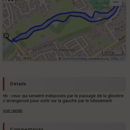
B
or
n
e
s
ki
lo
m
ét
ri
200 m
q
©
OpenStreetMap
contributors,
ODbL 1.0
u
e
s
C
Détails
o
u
nb : ceux qui seraient indisposés par le passage de la glissière
v
s'arrangeront pour sortir sur la gauche par le lotissement.
er
tu
voir rando
re
IG
N
Commentaires