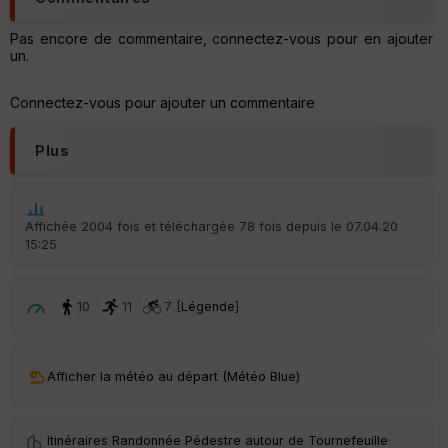
Aff
ic
Pas encore de commentaire, connectez-vous pour en ajouter
he
un.
r
d
é
Connectez-vous pour ajouter un commentaire
p
ar
t
Plus
ar
ri
v
Affichée 2004 fois et téléchargée 78 fois depuis le 07.04.20
é
15:25
e
C
10
11
7 [
Légende
]
ou
le
ur
Afficher la météo au départ (Météo Blue)
Itinéraires Randonnée Pédestre autour de
Tournefeuille
·
Ep