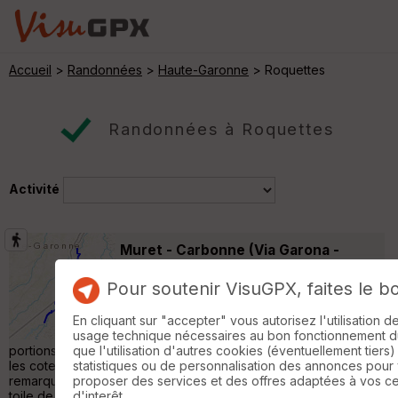
Accueil
>
Randonnées
>
Haute-Garonne
> Roquettes
Randonnées à Roquettes
Activité
Muret - Carbonne (Via Garona -
GR861)
Seysses
Pour soutenir VisuGPX, faites le b
Randonnée Pédestre
29 km
690 m
Via Garona - GR861 Environnement naturel
En cliquant sur "accepter" vous autorisez l'utilisation 
quasiment toute la journée avec des
usage technique nécessaires au bon fonctionnement du 
portions sauvages le long du lit de la Garonne, des parties sur
que l'utilisation d'autres cookies (éventuellement tiers)
les coteaux dominant le fleuve et la plaine, des vues
statistiques ou de personnalisation des annonces pour
remarquables sur les collines avec la barrière pyrénéenne en
proposer des services et des offres adaptées à vos c
toile de fond. Par temps de pluie, certaines descentes sont à
d'interêt.