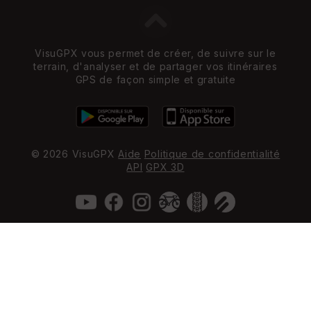
VisuGPX vous permet de créer, de suivre sur le
terrain, d'analyser et de partager vos itinéraires
GPS de façon simple et gratuite
© 2026 VisuGPX
Aide
Politique de confidentialité
API
GPX 3D