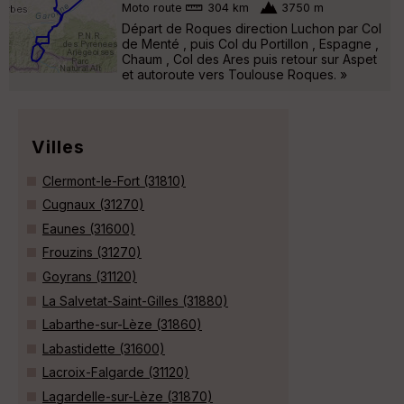
Moto route
304 km
3750 m
Départ de Roques direction Luchon par Col
de Menté , puis Col du Portillon , Espagne ,
Chaum , Col des Ares puis retour sur Aspet
et autoroute vers Toulouse Roques. »
Villes
Clermont-le-Fort (31810)
Cugnaux (31270)
Eaunes (31600)
Frouzins (31270)
Goyrans (31120)
La Salvetat-Saint-Gilles (31880)
Labarthe-sur-Lèze (31860)
Labastidette (31600)
Lacroix-Falgarde (31120)
Lagardelle-sur-Lèze (31870)