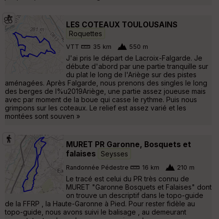
LES COTEAUX TOULOUSAINS
Roquettes
VTT
35 km
550 m
J'ai pris le départ de Lacroix-Falgarde. Je
débute d'abord par une partie tranquille sur
du plat le long de l'Ariège sur des pistes
aménagées. Après Falgarde, nous prenons des singles le long
des berges de l%u2019Ariège, une partie assez joueuse mais
avec par moment de la boue qui casse le rythme. Puis nous
grimpons sur les coteaux. Le relief est assez varié et les
montées sont souven »
MURET PR Garonne, Bosquets et
falaises
Seysses
Randonnée Pédestre
16 km
210 m
Le tracé est celui du PR très connu de
MURET "Garonne Bosquets et Falaises" dont
on trouve un descriptif dans le topo-guide
de la FFRP , la Haute-Garonne à Pied. Pour rester fidèle au
topo-guide, nous avons suivi le balisage , au demeurant