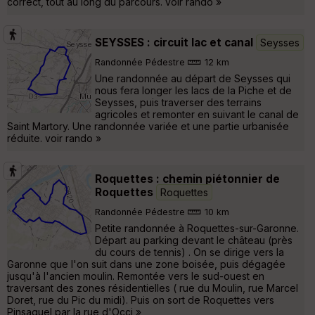
correct, tout au long du parcours. voir rando »
SEYSSES : circuit lac et canal
Seysses
Randonnée Pédestre
12 km
Une randonnée au départ de Seysses qui
nous fera longer les lacs de la Piche et de
Seysses, puis traverser des terrains
agricoles et remonter en suivant le canal de
Saint Martory. Une randonnée variée et une partie urbanisée
réduite. voir rando »
Roquettes : chemin piétonnier de
Roquettes
Roquettes
Randonnée Pédestre
10 km
Petite randonnée à Roquettes-sur-Garonne.
Départ au parking devant le château (près
du cours de tennis) . On se dirige vers la
Garonne que l'on suit dans une zone boisée, puis dégagée
jusqu'à l'ancien moulin. Remontée vers le sud-ouest en
traversant des zones résidentielles ( rue du Moulin, rue Marcel
Doret, rue du Pic du midi). Puis on sort de Roquettes vers
Pinsaguel par la rue d'Occi »