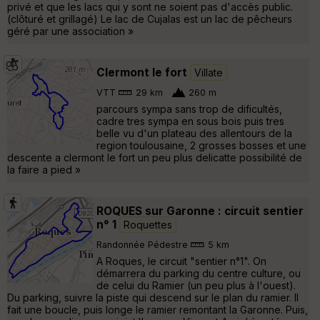
privé et que les lacs qui y sont ne soient pas d'accès public.
(clôturé et grillagé) Le lac de Cujalas est un lac de pêcheurs
géré par une association »
Clermont le fort
Villate
VTT
29 km
260 m
parcours sympa sans trop de dificultés,
cadre tres sympa en sous bois puis tres
belle vu d'un plateau des allentours de la
region toulousaine, 2 grosses bosses et une
descente a clermont le fort un peu plus delicatte possibilité de
la faire a pied »
ROQUES sur Garonne : circuit sentier
n° 1
Roquettes
Randonnée Pédestre
5 km
A Roques, le circuit "sentier n°1". On
démarrera du parking du centre culture, ou
de celui du Ramier (un peu plus à l'ouest).
Du parking, suivre la piste qui descend sur le plan du ramier. Il
fait une boucle, puis longe le ramier remontant la Garonne. Puis,