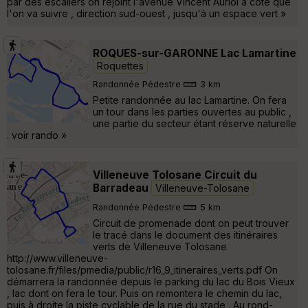
par des escaliers on rejoint l'avenue Vincent Auriol à coté que
l'on va suivre , direction sud-ouest , jusqu'à un espace vert »
ROQUES-sur-GARONNE Lac Lamartine
Roquettes
Randonnée Pédestre
3 km
Petite randonnée au lac Lamartine. On fera
un tour dans les parties ouvertes au public ,
une partie du secteur étant réserve naturelle
. voir rando »
Villeneuve Tolosane Circuit du
Barradeau
Villeneuve-Tolosane
Randonnée Pédestre
5 km
Circuit de promenade dont on peut trouver
le tracé dans le document des itinéraires
verts de Villeneuve Tolosane
http://www.villeneuve-
tolosane.fr/files/pmedia/public/r16_9_itineraires_verts.pdf On
démarrera la randonnée depuis le parking du lac du Bois Vieux
, lac dont on fera le tour. Puis on remontera le chemin du lac,
puis à droite la piste cyclable de la rue du stade . Au rond-