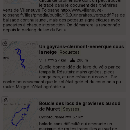
Circuit de promenade dont on peut trouver
le tracé dans le document des itinéraires
verts de Villeneuve Tolosane http://www.villeneuve-
tolosane.fr/files/pmedia/public/r16_9_itineraires_verts.pdf Pas de
balisage continu jaune , mais des poteaux signalétiques avec
pancartes à chaque intersection. On démarrera la randonnée
depuis le parking du lac du Boi »
Un goyrans-clermont-venerque sous
la neige
Roquettes
VTT
27 km
260 m
Quelle bonne idée de faire du vélo par ce
temps là. Résultats: mains gelées, pieds
congelées, et une crêve qui couve... Par
contre heureusement que le sol était gelé et du coup on a pu
rouler. Malgré c'était agréable. »
Boucle des lacs de gravières au sud
de Muret
Seysses
Cyclotourisme
57 km
balade sans difficulté qui emprunte un
maximum de routes tranquilles au sud de