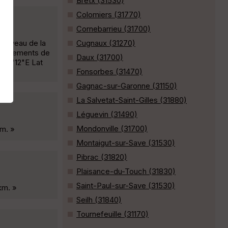
Bretx (31530)
Colomiers (31770)
Cornebarrieu (31700)
 niveau de la
Cugnaux (31270)
(changements de
Daux (31700)
1°23'12"E Lat
Fonsorbes (31470)
Gagnac-sur-Garonne (31150)
La Salvetat-Saint-Gilles (31880)
Léguevin (31490)
Mondonville (31700)
km. »
Montaigut-sur-Save (31530)
Pibrac (31820)
Plaisance-du-Touch (31830)
Saint-Paul-sur-Save (31530)
km. »
Seilh (31840)
Tournefeuille (31170)