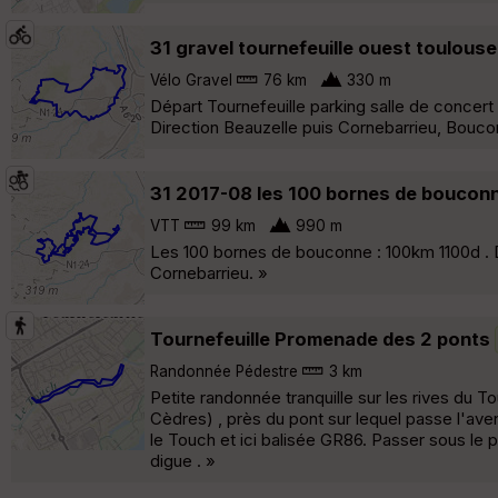
31 gravel tournefeuille ouest toulou
Vélo Gravel
76 km
330 m
Départ Tournefeuille parking salle de concert 
Direction Beauzelle puis Cornebarrieu, Bouco
31 2017-08 les 100 bornes de bouco
VTT
99 km
990 m
Les 100 bornes de bouconne : 100km 1100d . D
Cornebarrieu. »
Tournefeuille Promenade des 2 ponts
Randonnée Pédestre
3 km
Petite randonnée tranquille sur les rives du 
Cèdres) , près du pont sur lequel passe l'ave
le Touch et ici balisée GR86. Passer sous le po
digue . »