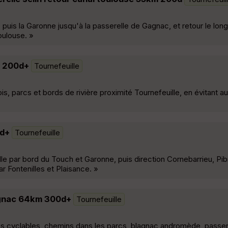
 puis la Garonne jusqu'à la passerelle de Gagnac, et retour le long 
oulouse. »
m 200d+
Tournefeuille
is, parcs et bords de rivière proximité Tournefeuille, en évitant 
0d+
Tournefeuille
lle par bord du Touch et Garonne, puis direction Cornebarrieu, Pib
r Fontenilles et Plaisance. »
gagnac 64km 300d+
Tournefeuille
stes cyclables, chemins dans les parcs, blagnac andromède, passe