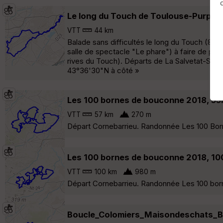
Le long du Touch de Toulouse-Purpan
VTT
44 km
Balade sans difficultés le long du Touch (85
salle de spectacle "Le phare") à faire de pr
rives du Touch). Départs de La Salvetat-St-Gi
43°36'30"N à côté »
Les 100 bornes de bouconne 2018, 5
VTT
57 km
270 m
Départ Cornebarrieu. Randonnée Les 100 Born
Les 100 bornes de bouconne 2018, 1
VTT
100 km
980 m
Départ Cornebarrieu. Randonnée Les 100 born
Boucle_Colomiers_Maisondeschats_