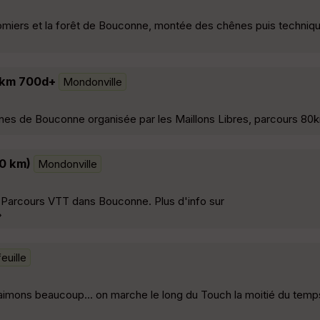
miers et la forêt de Bouconne, montée des chênes puis techniq
0km 700d+
Mondonville
es de Bouconne organisée par les Maillons Libres, parcours 80
0 km)
Mondonville
 Parcours VTT dans Bouconne. Plus d'info sur
»
euille
imons beaucoup... on marche le long du Touch la moitié du temps