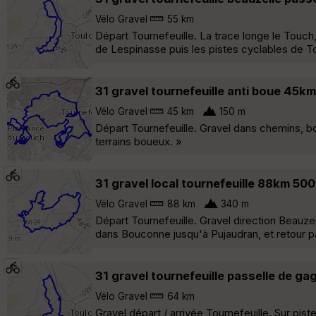
Vélo Gravel
55 km
Départ Tournefeuille. La trace longe le Touch,
de Lespinasse puis les pistes cyclables de T
31 gravel tournefeuille anti boue 45k
Vélo Gravel
45 km
150 m
Départ Tournefeuille. Gravel dans chemins, bo
terrains boueux. »
31 gravel local tournefeuille 88km 50
Vélo Gravel
88 km
340 m
Départ Tournefeuille. Gravel direction Beauze
dans Bouconne jusqu'à Pujaudran, et retour pa
31 gravel tournefeuille passelle de 
Vélo Gravel
64 km
Gravel départ / arrivée Tournefeuille. Sur pi