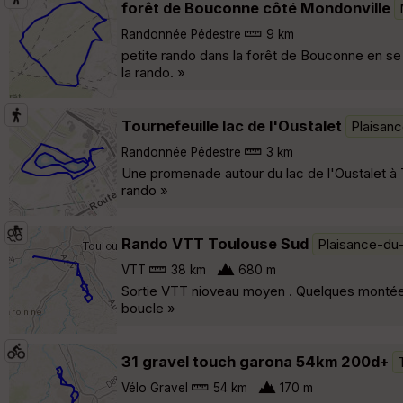
forêt de Bouconne côté Mondonville
Randonnée Pédestre
9 km
petite rando dans la forêt de Bouconne en se
la rando. »
Tournefeuille lac de l'Oustalet
Plaisan
Randonnée Pédestre
3 km
Une promenade autour du lac de l'Oustalet à T
rando »
Rando VTT Toulouse Sud
Plaisance-du
VTT
38 km
680 m
Sortie VTT nioveau moyen . Quelques montées et
boucle »
31 gravel touch garona 54km 200d+
Vélo Gravel
54 km
170 m