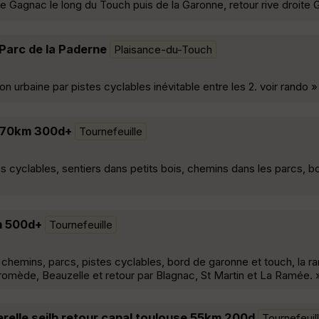
de Gagnac le long du Touch puis de la Garonne, retour rive droite 
 Parc de la Paderne
Plaisance-du-Touch
son urbaine par pistes cyclables inévitable entre les 2. voir rando »
t 70km 300d+
Tournefeuille
tes cyclables, sentiers dans petits bois, chemins dans les parcs, 
m 500d+
Tournefeuille
 chemins, parcs, pistes cyclables, bord de garonne et touch, la r
romède, Beauzelle et retour par Blagnac, St Martin et La Ramée. 
erelle seilh retour canal toulouse 55km 200d
Tournefeuil