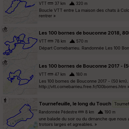
VTT
37 km
320 m
Boucle VTT entre La maison des chats à Colo
rentrer »
Les 100 bornes de bouconne 2018, 8
VTT
78 km
570 m
Départ Cornebarrieu. Randonnée Les 100 Born
Les 100 bornes de Bouconne 2017 - (5
VTT
47 km
180 m
Les 100 bornes de Bouconne 2017 - (50 km).
http://vtt.cornebarrieu.free.fr/100bornes.htm 
Tournefeuille, le long du Touch
Tournef
Randonnée Pédestre
8 km
190 m
une balade du soir ou du dimanche que nous a
trotoirs larges et agreables. »