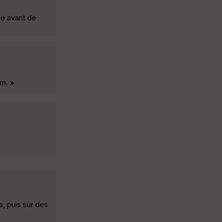
ue avant de
km. »
, puis sur des