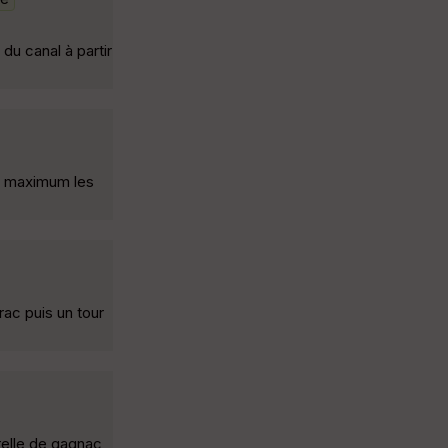
du canal à partir
au maximum les
rac puis un tour
relle de gagnac,