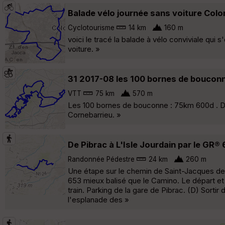
Balade vélo journée sans voiture Col
Cyclotourisme
14 km
160 m
voici le tracé la balade à vélo conviviale qui
voiture. »
31 2017-08 les 100 bornes de bouco
VTT
75 km
570 m
Les 100 bornes de bouconne : 75km 600d . Dép
Cornebarrieu. »
De Pibrac à L'Isle Jourdain par le GR®
Randonnée Pédestre
24 km
260 m
Une étape sur le chemin de Saint-Jacques de C
653 mieux balisé que le Camino. Le départ et 
train. Parking de la gare de Pibrac. (D) Sorti
l'esplanade des »