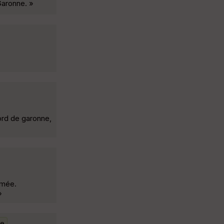
Garonne. »
bord de garonne,
amée.
»
le