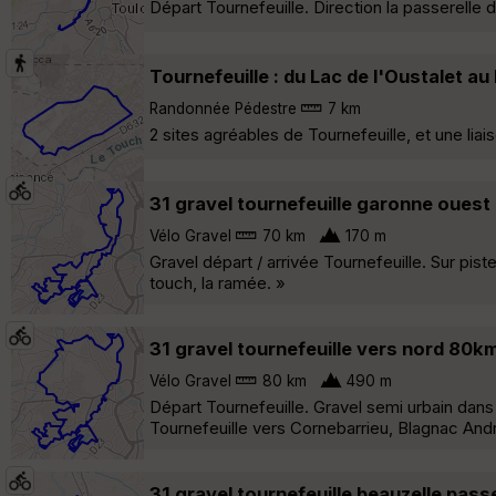
Départ Tournefeuille. Direction la passerelle 
Tournefeuille : du Lac de l'Oustalet au
Randonnée Pédestre
7 km
2 sites agréables de Tournefeuille, et une liai
31 gravel tournefeuille garonne oues
Vélo Gravel
70 km
170 m
Gravel départ / arrivée Tournefeuille. Sur pis
touch, la ramée. »
31 gravel tournefeuille vers nord 80k
Vélo Gravel
80 km
490 m
Départ Tournefeuille. Gravel semi urbain dans
Tournefeuille vers Cornebarrieu, Blagnac And
31 gravel tournefeuille beauzelle pass