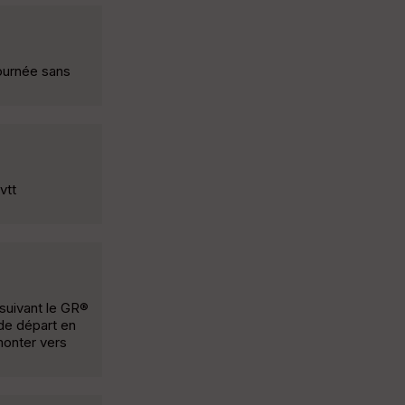
journée sans
vtt
 suivant le GR®
 de départ en
monter vers