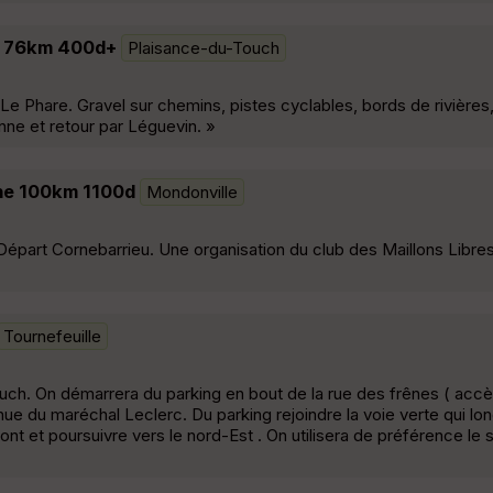
se 76km 400d+
Plaisance-du-Touch
Le Phare. Gravel sur chemins, pistes cyclables, bords de rivières,
nne et retour par Léguevin. »
nne 100km 1100d
Mondonville
épart Cornebarrieu. Une organisation du club des Maillons Libres
Tournefeuille
Touch. On démarrera du parking en bout de la rue des frênes ( accè
nue du maréchal Leclerc. Du parking rejoindre la voie verte qui lo
nt et poursuivre vers le nord-Est . On utilisera de préférence le s