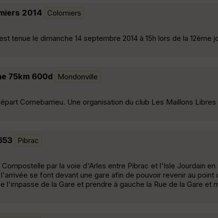
omiers 2014
Colomiers
 s'est tenue le dimanche 14 septembre 2014 à 15h lors de la 12ème 
nne 75km 600d
Mondonville
art Cornebarrieu. Une organisation du club Les Maillons Libres 
 653
Pibrac
ompostelle par la voie d'Arles entre Pibrac et l'Isle Jourdain en
l'arrivée se font devant une gare afin de pouvoir revenir au point
r de l'impasse de la Gare et prendre à gauche la Rue de la Gare et 